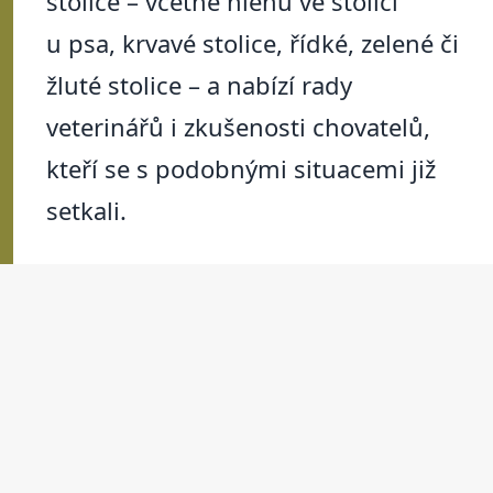
stolice – včetně hlenu ve stolici
u psa, krvavé stolice, řídké, zelené či
žluté stolice – a nabízí rady
veterinářů i zkušenosti chovatelů,
kteří se s podobnými situacemi již
setkali.