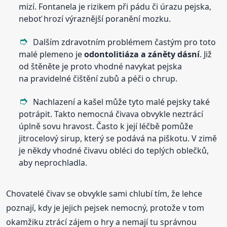
mizí. Fontanela je rizikem při pádu či úrazu pejska,
neboť hrozí výraznější poranění mozku.
Dalším zdravotním problémem častým pro toto
malé plemeno je
odontolitiáza a záněty dásní
. Již
od štěněte je proto vhodné navykat pejska
na pravidelné čištění zubů a péči o chrup.
Nachlazení a kašel může tyto malé pejsky také
potrápit. Takto nemocná čivava obvykle neztrácí
úplně sovu hravost. Často k její léčbě pomůže
jitrocelový sirup, který se podává na piškotu. V zimě
je někdy vhodné čivavu obléci do teplých oblečků,
aby neprochladla.
Chovatelé čivav se obvykle sami chlubí tím, že lehce
poznají, kdy je jejich pejsek nemocný, protože v tom
okamžiku ztrácí zájem o hry a nemají tu správnou