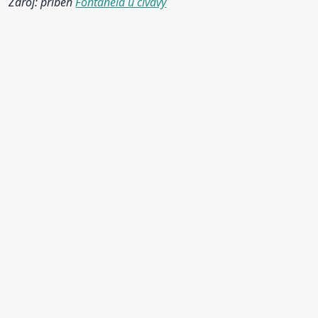
Zdroj: příběh
Fontanela u čivavy