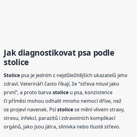
Jak diagnostikovat psa podle
stolice
Stolice
psa je jedním z nejdůležitějších ukazatelů jeho
zdraví. Veterináři často říkají, že “střeva mluví jako
první”, a proto barva
stolice
u psa, konzistence
či příměsi mohou odhalit mnoho nemocí dříve, než
se projeví navenek. Psí
stolice
se mění vlivem stravy,
stresu, infekcí, parazitů i zdravotních komplikací
orgánů, jako jsou játra, slinivka nebo tlusté střevo.