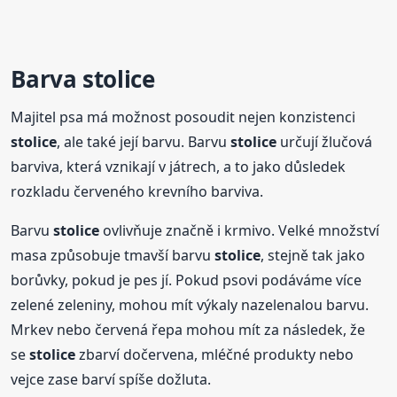
Barva
stolice
Majitel psa má možnost posoudit nejen konzistenci
stolice
, ale také její barvu. Barvu
stolice
určují žlučová
barviva, která vznikají v játrech, a to jako důsledek
rozkladu červeného krevního barviva.
Barvu
stolice
ovlivňuje značně i krmivo. Velké množství
masa způsobuje tmavší barvu
stolice
, stejně tak jako
borůvky, pokud je pes jí. Pokud psovi podáváme více
zelené zeleniny, mohou mít výkaly nazelenalou barvu.
Mrkev nebo červená řepa mohou mít za následek, že
se
stolice
zbarví dočervena, mléčné produkty nebo
vejce zase barví spíše dožluta.