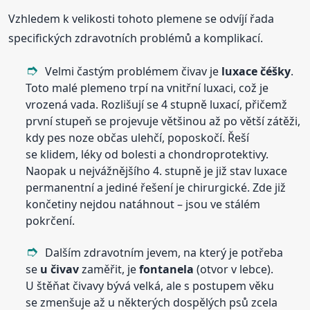
Vzhledem k velikosti tohoto plemene se odvíjí řada
specifických zdravotních problémů a komplikací.
Velmi častým problémem čivav je
luxace čéšky
.
Toto malé plemeno trpí na vnitřní luxaci, což je
vrozená vada. Rozlišují se 4 stupně luxací, přičemž
první stupeň se projevuje většinou až po větší zátěži,
kdy pes noze občas ulehčí, poposkočí. Řeší
se klidem, léky od bolesti a chondroprotektivy.
Naopak u nejvážnějšího 4. stupně je již stav luxace
permanentní a jediné řešení je chirurgické. Zde již
končetiny nejdou natáhnout – jsou ve stálém
pokrčení.
Dalším zdravotním jevem, na který je potřeba
se
u čivav
zaměřit, je
fontanela
(otvor v lebce).
U štěňat čivavy bývá velká, ale s postupem věku
se zmenšuje až u některých dospělých psů zcela