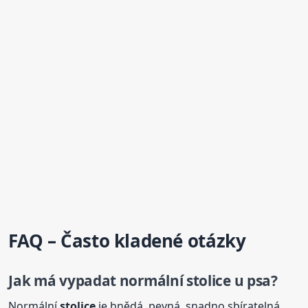
FAQ – Často kladené otázky
Jak má vypadat normální
stolice
u psa?
Normální
stolice
je hnědá, pevná, snadno sbíratelná