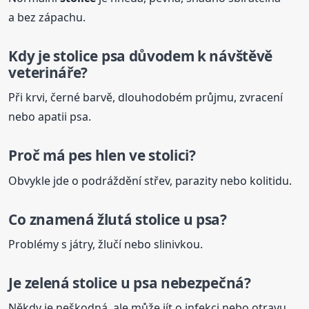
a bez zápachu.
Kdy je
stolice
psa důvodem k návštěvě
veterináře?
Při krvi, černé barvě, dlouhodobém průjmu, zvracení
nebo apatii psa.
Proč má pes hlen ve stolici?
Obvykle jde o podráždění střev, parazity nebo kolitidu.
Co znamená žlutá
stolice
u psa?
Problémy s játry, žlučí nebo slinivkou.
Je zelená
stolice
u psa nebezpečná?
Někdy je neškodná, ale může jít o infekci nebo otravu.