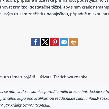
klecích, případně může také přimrznout podestýlka. To v
sahovat krmítko (dostatečně těžké, aby s ním králík nemanip
ohl svým trusem znečistit), napáječkou, případně miskou na 
muto tématu vyjádřil uživatel Terrichová zdenka.
etos se nám stalo,že samice porodila,měla krásné hnízdo,kde se h
e jich celou kupu pod králíkárnou vzadu,nikde žádní mladí.V rožk
 jak králíky ochránit?Děkuji.