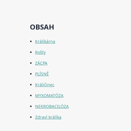
OBSAH
Králíkárna
Rošty
ZÁCPA
PLÍSNĚ
Králičinec
MYXOMATÓZA
NEKROBACILÓZA
Zdraví králíka