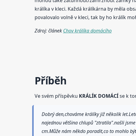
mohou také zatuhnout/zamrznout zámky na 
králíka v kleci. Každá králíkárna by měla ob
povalovalo volně v kleci, tak by ho králík m
Zdroj: článek
Chov králíka domácího
Příběh
Ve svém příspěvku
KRÁLÍK DOMÁCÍ
se k to
Dobrý den,chováme králíky již několik let.L
najednou většina chlupů "ztratila".našli jsm
cm.Může nám někdo poradit,co to mohlo být a