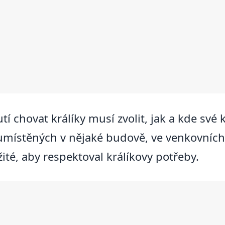
í chovat králíky musí zvolit, jak a kde své k
 umístěných v nějaké budově, ve venkovních
ežité, aby respektoval králíkovy potřeby.