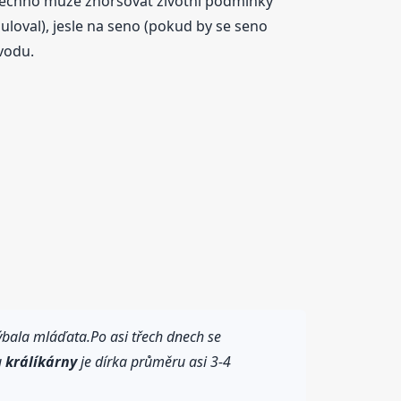
šechno může zhoršovat životní podmínky
uloval), jesle na seno (pokud by se seno
vodu.
ýbala mláďata.Po asi třech dnech se
u
králíkárny
je dírka průměru asi 3-4