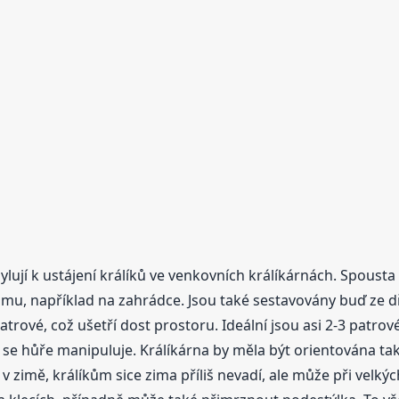
lují k ustájení králíků ve venkovních králíkárnách. Spousta l
u, například na zahrádce. Jsou také sestavovány buď ze dřev
trové, což ušetří dost prostoru. Ideální jsou asi 2-3 patrov
 se hůře manipuluje. Králíkárna by měla být orientována tak,
 v zimě, králíkům sice zima příliš nevadí, ale může při velk