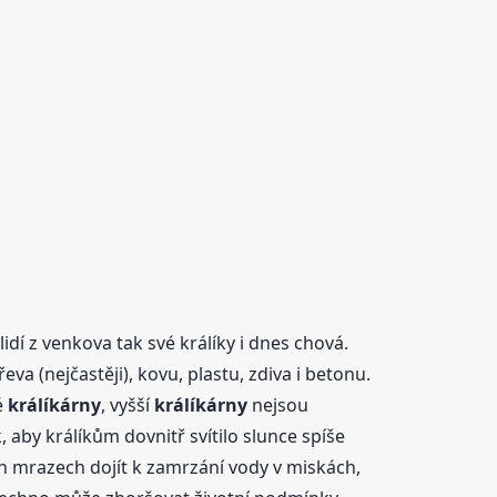
idí z venkova tak své králíky i dnes chová.
a (nejčastěji), kovu, plastu, zdiva i betonu.
é
králíkárny
, vyšší
králíkárny
nejsou
 aby králíkům dovnitř svítilo slunce spíše
ých mrazech dojít k zamrzání vody v miskách,