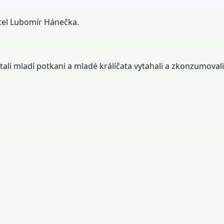
atel Lubomír Hánečka.
tali mladí potkani a mladé králíčata vytahali a zkonzumovali