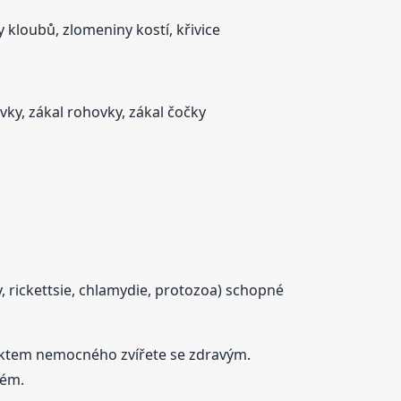
 kloubů, zlomeniny kostí, křivice
ivky, zákal rohovky, zákal čočky
y, rickettsie, chlamydie, protozoa) schopné
ktem nemocného zvířete se zdravým.
tém.