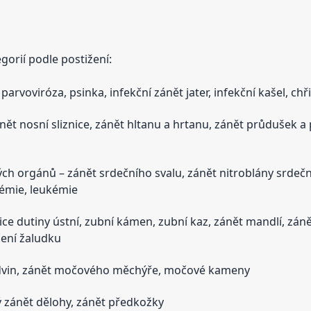
gorií podle postižení:
arvoviróza, psinka, infekční zánět jater, infekční kašel, ch
nět nosní sliznice, zánět hltanu a hrtanu, zánět průdušek a
h orgánů – zánět srdečního svalu, zánět nitroblány srdeční,
anémie, leukémie
znice dutiny ústní, zubní kámen, zubní kaz, zánět mandlí, zán
čení žaludku
edvin, zánět močového měchýře, močové kameny
ý zánět dělohy, zánět předkožky