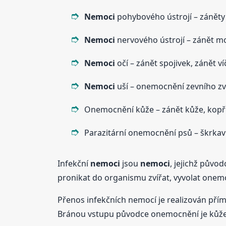
Nemoci
pohybového ústrojí – záněty s
Nemoci
nervového ústrojí – zánět m
Nemoci
očí – zánět spojivek, zánět ví
Nemoci
uší – onemocnění zevního zvu
Onemocnění kůže – zánět kůže, kopři
Parazitární onemocnění psů – škrkavky
Infekční
nemoci
jsou
nemoci
, jejichž půvo
pronikat do organismu zvířat, vyvolat onemo
Přenos infekčních nemocí je realizován p
Bránou vstupu původce onemocnění je kůže a 