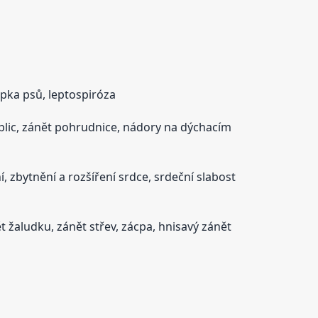
řipka psů, leptospiróza
 plic, zánět pohrudnice, nádory na dýchacím
 zbytnění a rozšíření srdce, srdeční slabost
ět žaludku, zánět střev, zácpa, hnisavý zánět