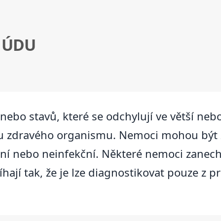
 ÚDU
nebo stavů, které se odchylují ve větší ne
u zdravého organismu. Nemoci mohou být z
ekční nebo neinfekční. Některé nemoci zane
ají tak, že je lze diagnostikovat pouze z pr