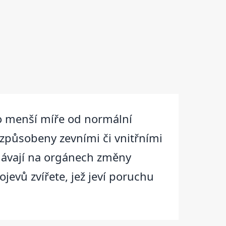
bo menší míře od normální
působeny zevními či vnitřními
chávají na orgánech změny
ojevů zvířete, jež jeví poruchu