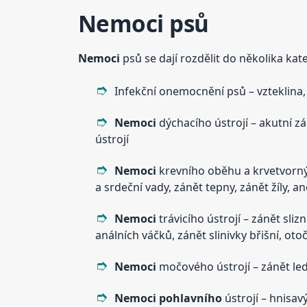
Nemoci
psů
Nemoci
psů se dají rozdělit do několika kate
Infekční onemocnění psů – vzteklina, p
Nemoci
dýchacího ústrojí – akutní zá
ústrojí
Nemoci
krevního oběhu a krvetvornýc
a srdeční vady, zánět tepny, zánět žíly, 
Nemoci
trávicího ústrojí – zánět sli
análních váčků, zánět slinivky břišní, oto
Nemoci
močového ústrojí – zánět l
Nemoci
pohlavního
ústrojí – hnisav