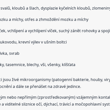
valů, kloubů a šlach, dysplazie kyčelních kloubů, zlomeniny
ozku a míchy, otřes a zhmoždění mozku a míchy
ček, vchlípení a vychlípení víček, suchý zánět rohovky a spoj
kovodu, krevní výlev v ušním boltci
vka, svrab
, tasemnice, blechy, vši, všenky, klíšťata
dci jsou živé mikroorganismy (patogenní bakterie, houby, vir
cnění a dále se přenášet na zdravé jedince.
římým nebo nepřímým (zprostředkovaným) vzájemným konta
viditelné sliznice očí, dýchací, trávicí a močopohlavní sys