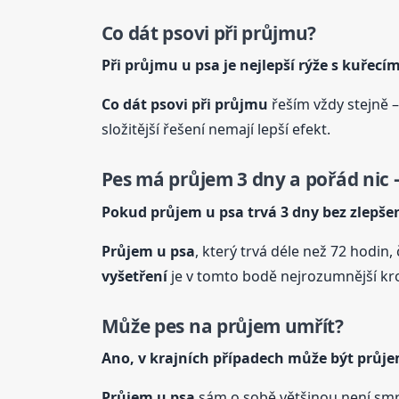
Co dát psovi při průjmu?
Při průjmu
u psa
je nejlepší rýže s kuřec
Co dát psovi při průjmu
řeším vždy stejně –
složitější řešení nemají lepší efekt.
Pes má průjem 3 dny a pořád nic –
Pokud průjem
u psa
trvá 3 dny bez zlepšen
Průjem
u psa
, který trvá déle než 72 hodin
vyšetření
je v tomto bodě nejrozumnější krok
Může pes na průjem umřít?
Ano, v krajních případech může být průj
Průjem
u psa
sám o sobě většinou není smrt