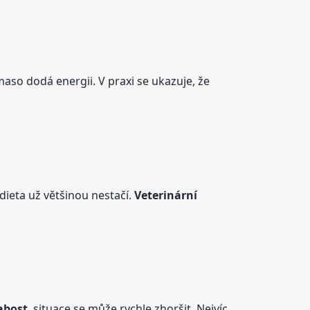
maso dodá energii. V praxi se ukazuje, že
dieta už většinou nestačí.
Veterinární
abost
, situace se může rychle zhoršit. Nejvíc