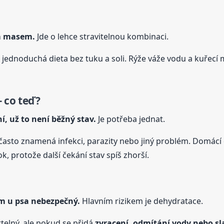
ím masem.
Jde o lehce stravitelnou kombinaci.
 jednoduchá dieta bez tuku a soli. Rýže váže vodu a kuřecí 
 co teď?
í, už to není běžný stav.
Je potřeba jednat.
, často znamená infekci, parazity nebo jiný problém. Domácí 
, protože další čekání stav spíš zhorší.
em
u psa
nebezpečný.
Hlavním rizikem je dehydratace.
elný, ale pokud se přidá
zvracení, odmítání vody nebo sl