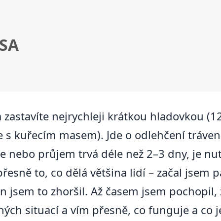
SA
zastavíte nejrychleji krátkou hladovkou (1
 s kuřecím masem). Jde o odlehčení trávení,
ie nebo průjem trvá déle než 2–3 dny, je nu
esně to, co dělá většina lidí – začal jsem 
 jsem to zhoršil. Až časem jsem pochopil, 
ch situací a vím přesně, co funguje a co j