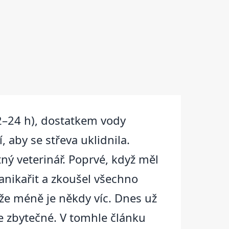
2–24 h), dostatkem vody
 aby se střeva uklidnila.
tný veterinář. Poprvé, když měl
panikařit a zkoušel všechno
že méně je někdy víc. Dnes už
e zbytečné. V tomhle článku