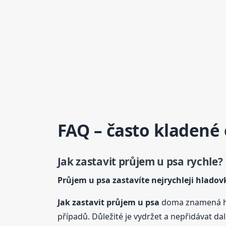
FAQ – často kladené
Jak zastavit průjem
u psa
rychle?
Průjem
u psa
zastavíte nejrychleji hladov
Jak zastavit průjem
u psa
doma znamená hl
případů. Důležité je vydržet a nepřidávat další