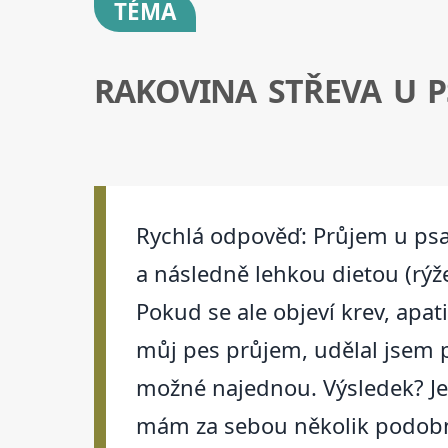
TÉMA
RAKOVINA STŘEVA U P
Rychlá odpověď: Průjem u psa 
a následně lehkou dietou (rýže
Pokud se ale objeví krev, apat
můj pes průjem, udělal jsem př
možné najednou. Výsledek? Jen
mám za sebou několik podobný