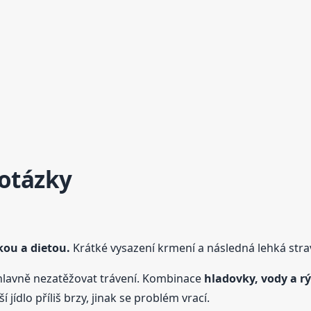
 otázky
kou a dietou.
Krátké vysazení krmení a následná lehká strav
avně nezatěžovat trávení. Kombinace
hladovky, vody a r
 jídlo příliš brzy, jinak se problém vrací.