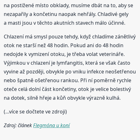
na postižené místo obklady, musíme dbát na to, aby se
nezapařily a končetinu naopak nehřály. Chladivé gely
a masti jsou v těchto akutních stavech málo účinné.
Chlazení má smysl pouze tehdy, když chladíme zánětlivý
otok ne starší než 48 hodin. Pokud ani do 48 hodin
nedojde k vymizení otoku, je třeba volat veterináře.
Výjimkou v chlazení je lymfangitis, která se však často
vyvine až později, obvykle po vniku infekce neošetřenou
nebo špatně ošetřenou rankou. Při ní poměrně rychle
oteče celá dolní část končetiny, otok je velice bolestivý
na dotek, silně hřeje a kůň obvykle výrazně kulhá.
(...více se dočtete ve zdroji)
Zdroj: článek
Flegmóna u koní