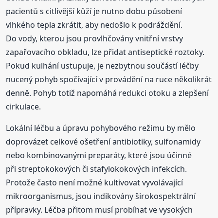
pacientů s citlivější kůží je nutno dobu působení
vlhkého tepla zkrátit, aby nedošlo k podráždění.
Do vody, kterou jsou provlhčovány vnitřní vrstvy
zapařovacího obkladu, lze přidat antiseptické roztoky.
Pokud kulhání ustupuje, je nezbytnou součástí léčby
nucený pohyb spočívající v provádění na ruce několikrát
denně. Pohyb totiž napomáhá redukci otoku a zlepšení
cirkulace.
Lokální léčbu a úpravu pohybového režimu by mělo
doprovázet celkové ošetření antibiotiky, sulfonamidy
nebo kombinovanými preparáty, které jsou účinné
při streptokokových či stafylokokových infekcích.
Protože často není možné kultivovat vyvolávající
mikroorganismus, jsou indikovány širokospektrální
přípravky. Léčba přitom musí probíhat ve vysokých