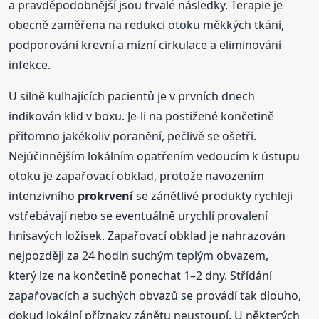
a pravděpodobnější jsou trvalé následky. Terapie je
obecně zaměřena na redukci otoku měkkých tkání,
podporování krevní a mízní cirkulace a eliminování
infekce.
U silně kulhajících pacientů je v prvních dnech
indikován klid v boxu. Je-li na postižené končetině
přítomno jakékoliv poranění, pečlivě se ošetří.
Nejúčinnějším lokálním opatřením vedoucím k ústupu
otoku je zapařovací obklad, protože navozením
intenzivního
prokrvení
se zánětlivé produkty rychleji
vstřebávají nebo se eventuálně urychlí provalení
hnisavých ložisek. Zapařovací obklad je nahrazován
nejpozději za 24 hodin suchým teplým obvazem,
který lze na končetině ponechat 1–2 dny. Střídání
zapařovacích a suchých obvazů se provádí tak dlouho,
dokud lokální příznaky zánětu neustoupí. U některých