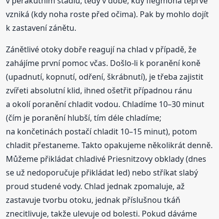
v perakutním stadiu, tedy v době, kdy flegmóna teprve
vzniká (kdy noha roste před očima). Pak by mohlo dojít
k zastavení zánětu.
Zánětlivé otoky dobře reagují na chlad v případě, že
zahájíme první pomoc včas. Došlo-li k poranění koně
(upadnutí, kopnutí, odření, škrábnutí), je třeba zajistit
zvířeti absolutní klid, ihned ošetřit případnou ránu
a okolí poranění chladit vodou. Chladíme 10–30 minut
(čím je poranění hlubší, tím déle chladíme;
na končetinách postačí chladit 10–15 minut), potom
chladit přestaneme. Takto opakujeme několikrát denně.
Můžeme přikládat chladivé Priesnitzovy obklady (dnes
se už nedoporučuje přikládat led) nebo stříkat slabý
proud studené vody. Chlad jednak zpomaluje, až
zastavuje tvorbu otoku, jednak příslušnou tkáň
znecitlivuje, takže ulevuje od bolesti. Pokud dáváme