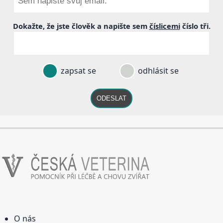
Dokažte, že jste člověk a napište sem
číslicemi
číslo
tři
.
zapsat se
odhlásit se
ODESLAT
O nás