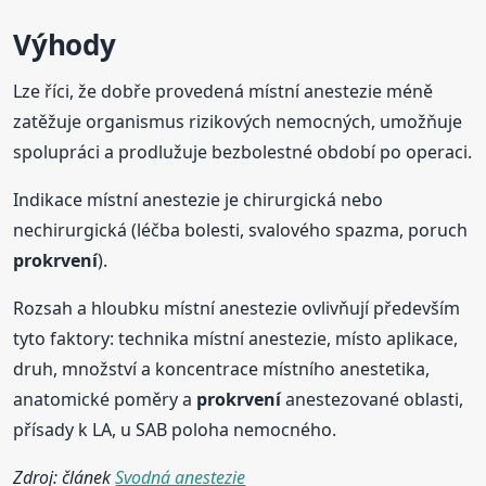
Výhody
Lze říci, že dobře provedená místní anestezie méně
zatěžuje organismus rizikových nemocných, umožňuje
spolupráci a prodlužuje bezbolestné období po operaci.
Indikace místní anestezie je chirurgická nebo
nechirurgická (léčba bolesti, svalového spazma, poruch
prokrvení
).
Rozsah a hloubku místní anestezie ovlivňují především
tyto faktory: technika místní anestezie, místo aplikace,
druh, množství a koncentrace místního anestetika,
anatomické poměry a
prokrvení
anestezované oblasti,
přísady k LA, u SAB poloha nemocného.
Zdroj: článek
Svodná anestezie