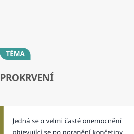
TÉMA
PROKRVENÍ
Jedná se o velmi časté onemocnění
objevující se po poranění končetiny,