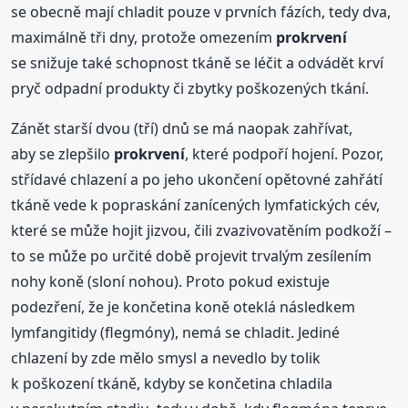
se obecně mají chladit pouze v prvních fázích, tedy dva,
maximálně tři dny, protože omezením
prokrvení
se snižuje také schopnost tkáně se léčit a odvádět krví
pryč odpadní produkty či zbytky poškozených tkání.
Zánět starší dvou (tří) dnů se má naopak zahřívat,
aby se zlepšilo
prokrvení
, které podpoří hojení. Pozor,
střídavé chlazení a po jeho ukončení opětovné zahřátí
tkáně vede k popraskání zanícených lymfatických cév,
které se může hojit jizvou, čili zvazivovatěním podkoží –
to se může po určité době projevit trvalým zesílením
nohy koně (sloní nohou). Proto pokud existuje
podezření, že je končetina koně oteklá následkem
lymfangitidy (flegmóny), nemá se chladit. Jediné
chlazení by zde mělo smysl a nevedlo by tolik
k poškození tkáně, kdyby se končetina chladila