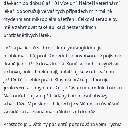
dávkách po dobu 8 až 10 i více dní. Někteří veterinární
lékaři doporučují ve vážných případech minimálně
4týdenní antimikrobiální ošetření. Celková terapie by
měla zahrnovat také aplikaci nesteroidních
protizánětlivých látek.
Léčba pacientů s chronickou lymfangitidou je
problematická, protože redukce novotvořené pojivové
tkáně je obtížně dosažitelná. Koně se mohou využívat
v chovu, pokud nekulhají, uplatňují se v rekreačním
ježdění či k lehké práci. Klusová práce podporuje
prokrvení
a pohyb umožňuje částečnou redukci otoku.
Na končetinu jsou přikládány kompresní obvazy
a bandáže. V posledních letech je v Německu úspěšně
zaváděna takzvaná manuální mízní drenáž.
Přestože je u většiny pacientů pozorována velmi rychlá