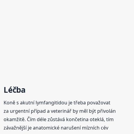
Léčba
Koně s akutní lymfangitidou je třeba považovat
za urgentní případ a veterinář by měl být přivolán
okamžitě. Čím déle zůstává končetina oteklá, tím
závažnější je anatomické narušení mízních cév