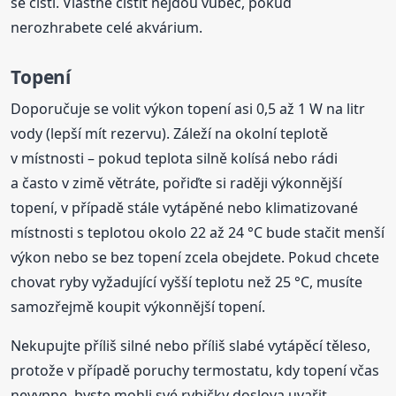
se čistí. Vlastně čistit nejdou vůbec, pokud
nerozhrabete celé akvárium.
Topení
Doporučuje se volit výkon topení asi 0,5 až 1 W na litr
vody (lepší mít rezervu). Záleží na okolní teplotě
v místnosti – pokud teplota silně kolísá nebo rádi
a často v zimě větráte, pořiďte si raději výkonnější
topení, v případě stále vytápěné nebo klimatizované
místnosti s teplotou okolo 22 až 24 °C bude stačit menší
výkon nebo se bez topení zcela obejdete. Pokud chcete
chovat ryby vyžadující vyšší teplotu než 25 °C, musíte
samozřejmě koupit výkonnější topení.
Nekupujte příliš silné nebo příliš slabé vytápěcí těleso,
protože v případě poruchy termostatu, kdy topení včas
nevypne, byste mohli své rybičky doslova uvařit,