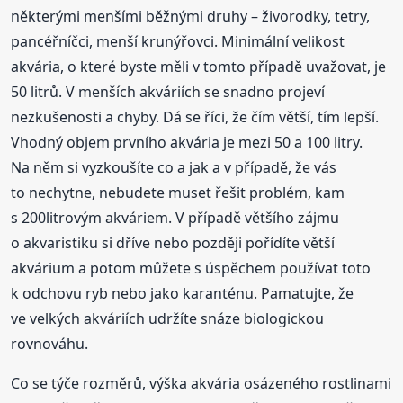
některými menšími běžnými druhy – živorodky, tetry,
pancéřníčci, menší krunýřovci. Minimální velikost
akvária, o které byste měli v tomto případě uvažovat, je
50 litrů. V menších akváriích se snadno projeví
nezkušenosti a chyby. Dá se říci, že čím větší, tím lepší.
Vhodný objem prvního akvária je mezi 50 a 100 litry.
Na něm si vyzkoušíte co a jak a v případě, že vás
to nechytne, nebudete muset řešit problém, kam
s 200litrovým akváriem. V případě většího zájmu
o akvaristiku si dříve nebo později pořídíte větší
akvárium a potom můžete s úspěchem používat toto
k odchovu ryb nebo jako karanténu. Pamatujte, že
ve velkých akváriích udržíte snáze biologickou
rovnováhu.
Co se týče rozměrů, výška akvária osázeného rostlinami