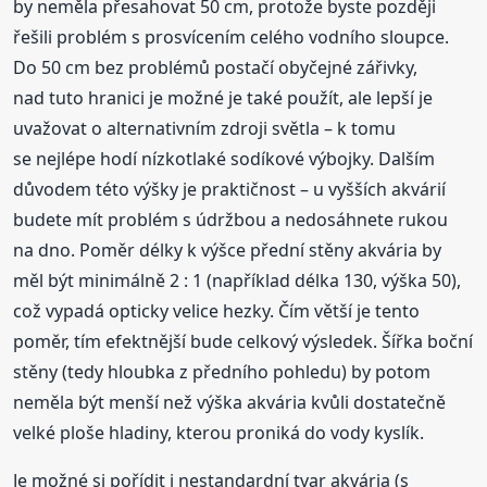
by neměla přesahovat 50 cm, protože byste později
řešili problém s prosvícením celého vodního sloupce.
Do 50 cm bez problémů postačí obyčejné zářivky,
nad tuto hranici je možné je také použít, ale lepší je
uvažovat o alternativním zdroji světla – k tomu
se nejlépe hodí nízkotlaké sodíkové výbojky. Dalším
důvodem této výšky je praktičnost – u vyšších akvárií
budete mít problém s údržbou a nedosáhnete rukou
na dno. Poměr délky k výšce přední stěny akvária by
měl být minimálně 2 : 1 (například délka 130, výška 50),
což vypadá opticky velice hezky. Čím větší je tento
poměr, tím efektnější bude celkový výsledek. Šířka boční
stěny (tedy hloubka z předního pohledu) by potom
neměla být menší než výška akvária kvůli dostatečně
velké ploše hladiny, kterou proniká do vody kyslík.
Je možné si pořídit i nestandardní tvar akvária (s