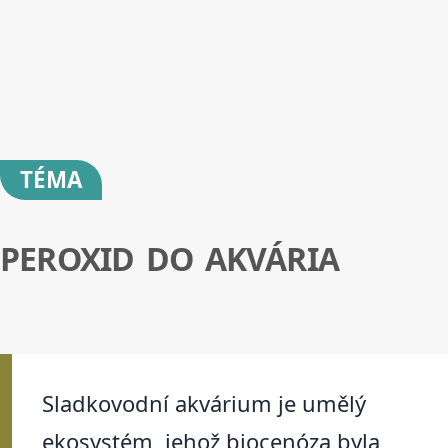
TÉMA
PEROXID DO AKVÁRIA
Sladkovodní akvárium je umělý
ekosystém, jehož biocenóza byla