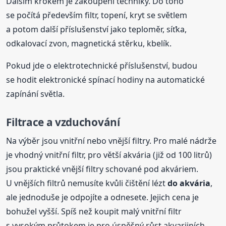
Dalším krokem je zakoupení techniky. Do toho
se počítá především filtr, topení, kryt se světlem
a potom další příslušenství jako teploměr, síťka,
odkalovací zvon, magnetická stěrku, kbelík.
Pokud jde o elektrotechnické příslušenství, budou
se hodit elektronické spínací hodiny na automatické
zapínání světla.
Filtrace a vzduchování
Na výběr jsou vnitřní nebo vnější filtry. Pro malé nádrže
je vhodný vnitřní filtr, pro větší akvária (již od 100 litrů)
jsou praktické vnější filtry schované pod akváriem.
U vnějších filtrů nemusíte kvůli čištění lézt
do akvária
,
ale jednoduše je odpojíte a odnesete. Jejich cena je
bohužel vyšší. Spíš než koupit malý vnitřní filtr
s vysokým průtokem je pro úspěšný růst akvarijních