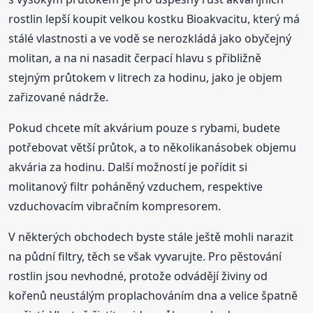
rostlin lepší koupit velkou kostku Bioakvacitu, který má
stálé vlastnosti a ve vodě se nerozkládá jako obyčejný
molitan, a na ni nasadit čerpací hlavu s přibližně
stejným průtokem v litrech za hodinu, jako je objem
zařizované nádrže.
Pokud chcete mít akvárium pouze s rybami, budete
potřebovat větší průtok, a to několikanásobek objemu
akvária za hodinu. Další možností je pořídit si
molitanový filtr poháněný vzduchem, respektive
vzduchovacím vibračním kompresorem.
V některých obchodech byste stále ještě mohli narazit
na půdní filtry, těch se však vyvarujte. Pro pěstování
rostlin jsou nevhodné, protože odvádějí živiny od
kořenů neustálým proplachováním dna a velice špatně