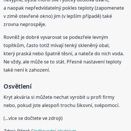
a naopak nepředvídatelný pokles teploty (zapomenete
v zimě otevřené okno) jim (v lepším případě) také
zrovna neprospěje.
Rovněž je dobré vyvarovat se podezřele levným
topítkům, často totiž mívají tenký skleněný obal,
který praská nebo špatně těsní, a nateče do nich voda.
Ne vždy, ale může se to stát. Přesné nastavení teploty
také není k zahození.
Osvětlení
Kryt akvária si můžete nechat vyrobit u profi firmy
nebo, pokud jste alespoň trochu šikovní, svépomocí.
(...více se dočtete ve zdroji)
Zdroj: článek
Sladkovodní akvárium