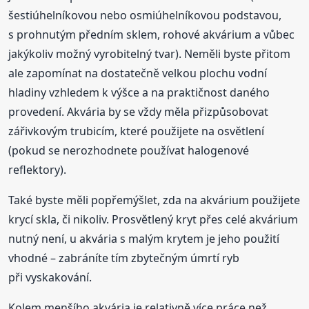
šestiúhelníkovou nebo osmiúhelníkovou podstavou,
s prohnutým předním sklem, rohové akvárium a vůbec
jakýkoliv možný vyrobitelný tvar). Neměli byste přitom
ale zapomínat na dostatečně velkou plochu vodní
hladiny vzhledem k výšce a na praktičnost daného
provedení. Akvária by se vždy měla přizpůsobovat
zářivkovým trubicím, které použijete na osvětlení
(pokud se nerozhodnete používat halogenové
reflektory).
Také byste měli popřemýšlet, zda na akvárium použijete
krycí skla, či nikoliv. Prosvětlený kryt přes celé akvárium
nutný není, u akvária s malým krytem je jeho použití
vhodné – zabráníte tím zbytečným úmrtí ryb
při vyskakování.
Kolem menšího akvária je relativně více práce než