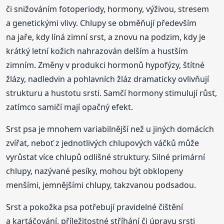
či snižováním fotoperiody, hormony, výživou, stresem
a genetickými vlivy. Chlupy se obměňují především
na jaře, kdy líná zimní srst, a znovu na podzim, kdy je
krátký letní kožich nahrazován delším a hustším
zimním. Změny v produkci hormonů hypofýzy, štítné
žlázy, nadledvin a pohlavních žláz dramaticky ovlivňují
strukturu a hustotu srsti. Samčí hormony stimulují růst,
zatímco samičí mají opačný efekt.
Srst psa je mnohem variabilnější než u jiných domácích
zvířat, neboť z jednotlivých chlupových váčků může
vyrůstat více chlupů odlišné struktury. Silné primární
chlupy, nazývané pesíky, mohou být obklopeny
menšími, jemnějšími chlupy, takzvanou podsadou.
Srst a pokožka psa potřebují pravidelné čištění
a kartáčování, příležitostné stříhání či úpravu srsti