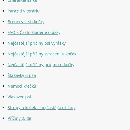
Charakteristika
Paraziti v teráriu
Brouci v srsti kočky
FAQ – Často kladené otázky
Nejčastější příčiny psí vyrážky
Nejčastější příčiny zvracení u koček
Nejčastější příčiny průjmu u kočky
Škrkavky u psa
Nemoci křečků
Vlasovec psí
Strupy u koček – nejčastější příčiny
Příčiny 2. díl