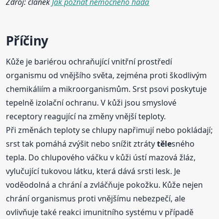
Zdroj: článek
Jak poznat nemocného hada
Příčiny
Kůže je bariérou ochraňující vnitřní prostředí
organismu od vnějšího světa, zejména proti škodlivým
chemikáliím a mikroorganismům. Srst psovi poskytuje
tepelně izolační ochranu. V kůži jsou smyslové
receptory reagující na změny vnější teploty.
Při změnách teploty se chlupy napřimují nebo pokládají;
srst tak pomáhá zvýšit nebo snížit ztráty
těle
sného
tepla. Do chlupového váčku v kůži ústí mazová žláz,
vylučující tukovou látku, která dává srsti lesk. Je
voděodolná a chrání a zvláčňuje pokožku. Kůže nejen
chrání organismus proti vnějšímu nebezpečí, ale
ovlivňuje také reakci imunitního systému v případě