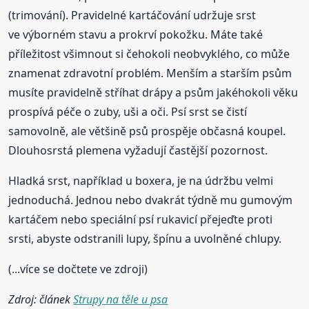
(trimování). Pravidelné kartáčování udržuje srst
ve výborném stavu a prokrví pokožku. Máte také
příležitost všimnout si čehokoli neobvyklého, co může
znamenat zdravotní problém. Menším a starším psům
musíte pravidelně stříhat drápy a psům jakéhokoli věku
prospívá péče o zuby, uši a oči. Psí srst se čistí
samovolně, ale většině psů prospěje občasná koupel.
Dlouhosrstá plemena vyžadují častější pozornost.
Hladká srst, například u boxera, je na údržbu velmi
jednoduchá. Jednou nebo dvakrát týdně mu gumovým
kartáčem nebo speciální psí rukavicí přejeďte proti
srsti, abyste odstranili lupy, špínu a uvolněné chlupy.
(...více se dočtete ve zdroji)
Zdroj: článek
Strupy na těle u psa