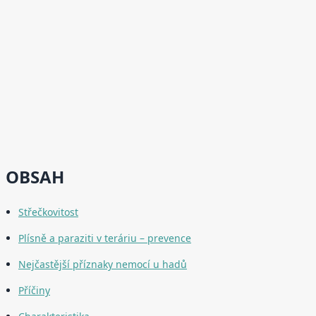
OBSAH
Střečkovitost
Plísně a paraziti v teráriu – prevence
Nejčastější příznaky nemocí u hadů
Příčiny