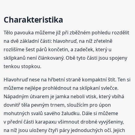
Charakteristika
Tělo pavouka můžeme již při zběžném pohledu rozdělit
na dvě základní části: hlavohruď, na níž zřetelně
rozlišíme šest párů končetin, a zadeček, který u
sklípkanů není článkovaný. Obě tyto části jsou spojeny
tenkou stopkou.
Hlavohruď nese na hřbetní straně kompaktní štít. Ten si
můžeme nejlépe prohlédnout na sklípkaní svlečce.
Nápadným útvarem je jamka neboli vtisk, který vbíhá
dovnitř těla pevným trnem, sloužícím pro úpon
mohutných svalů savého žaludku. Dále si můžeme
v přední části karapaxu všimnout drobné vyvýšeniny,
na níž jsou uloženy čtyři páry jednoduchých očí. Jejich