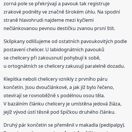
zorná pole se překrývají a pavouk tak registruje
zrakové podněty ve značně širokém úhlu. Na spodní
straně hlavohrudi najdeme mezi kyčlemi
nečlánkovanou pevnou destičku zvanou prsní štít.
Sklípkany odlišujeme od ostatních pavoukovitých podle
postavení chelicer. U labidognátních pavouků
se chelicery při zakousnutí pohybují k sobě,
u ortognátních se chelicery zakusují paralelně dozadu.
Klepítka neboli chelicery vznikly z prvního páru
končetin. Jsou dvoučlánkové, a jak již bylo řečeno,
otevírají se rovnoběžně s podélnou osou těla.
V bazálním článku chelicery je umístěna jedová žláza,
jejíž vývod ústí těsně pod špičkou druhého článku.
Druhý pár končetin se přeměnil v makadla (pedipalpy).