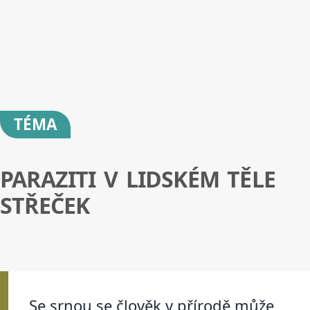
TÉMA
PARAZITI V LIDSKÉM TĚLE
STŘEČEK
Se srnou se člověk v přírodě může