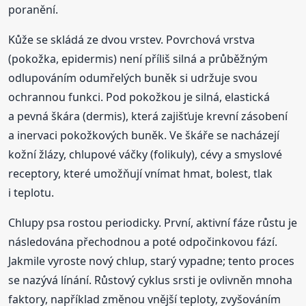
poranění.
Kůže se skládá ze dvou vrstev. Povrchová vrstva
(pokožka, epidermis) není příliš silná a průběžným
odlupováním odumřelých buněk si udržuje svou
ochrannou funkci. Pod pokožkou je silná, elastická
a pevná škára (dermis), která zajišťuje krevní zásobení
a inervaci pokožkových buněk. Ve škáře se nacházejí
kožní žlázy, chlupové váčky (folikuly), cévy a smyslové
receptory, které umožňují vnímat hmat, bolest, tlak
i teplotu.
Chlupy psa rostou periodicky. První, aktivní fáze růstu je
následována přechodnou a poté odpočinkovou fází.
Jakmile vyroste nový chlup, starý vypadne; tento proces
se nazývá línání. Růstový cyklus srsti je ovlivněn mnoha
faktory, například změnou vnější teploty, zvyšováním