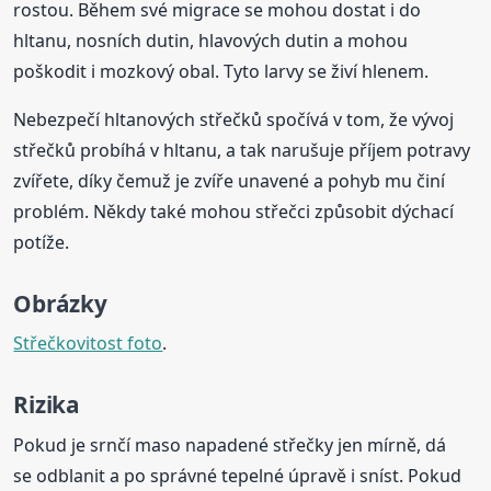
rostou. Během své migrace se mohou dostat i do
hltanu, nosních dutin, hlavových dutin a mohou
poškodit i mozkový obal. Tyto larvy se živí hlenem.
Nebezpečí hltanových střečků spočívá v tom, že vývoj
střečků probíhá v hltanu, a tak narušuje příjem potravy
zvířete, díky čemuž je zvíře unavené a pohyb mu činí
problém. Někdy také mohou střečci způsobit dýchací
potíže.
Obrázky
Střečkovitost foto
.
Rizika
Pokud je srnčí maso napadené střečky jen mírně, dá
se odblanit a po správné tepelné úpravě i sníst. Pokud