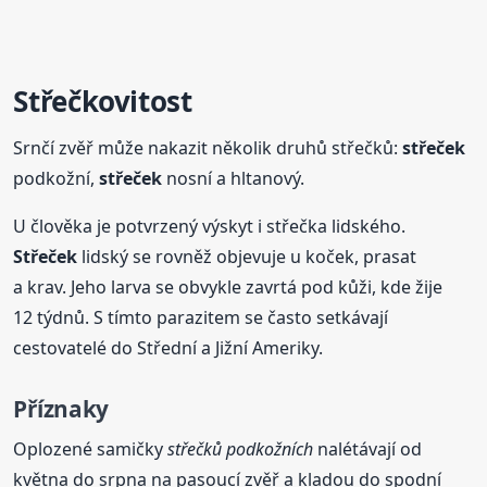
Střečkovitost
Srnčí zvěř může nakazit několik druhů střečků:
střeček
podkožní,
střeček
nosní a hltanový.
U člověka je potvrzený výskyt i střečka lidského.
Střeček
lidský se rovněž objevuje u koček, prasat
a krav. Jeho larva se obvykle zavrtá pod kůži, kde žije
12 týdnů. S tímto parazitem se často setkávají
cestovatelé do Střední a Jižní Ameriky.
Příznaky
Oplozené samičky
střečků podkožních
nalétávají od
května do srpna na pasoucí zvěř a kladou do spodní