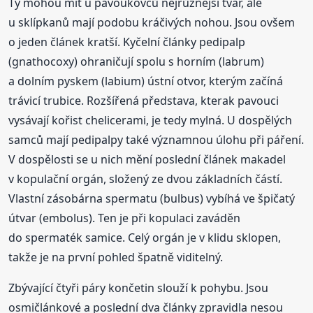
Ty mohou mít u pavoukovců nejrůznější tvar, ale
u sklípkanů mají podobu kráčivých nohou. Jsou ovšem
o jeden článek kratší. Kyčelní články pedipalp
(gnathocoxy) ohraničují spolu s horním (labrum)
a dolním pyskem (labium) ústní otvor, kterým začíná
trávicí trubice. Rozšířená představa, kterak pavouci
vysávají kořist chelicerami, je tedy mylná. U dospělých
samců mají pedipalpy také významnou úlohu při páření.
V dospělosti se u nich mění poslední článek makadel
v kopulační orgán, složený ze dvou základních částí.
Vlastní zásobárna spermatu (bulbus) vybíhá ve špičatý
útvar (embolus). Ten je při kopulaci zaváděn
do spermaték samice. Celý orgán je v klidu sklopen,
takže je na první pohled špatně viditelný.
Zbývající čtyři páry končetin slouží k pohybu. Jsou
osmičlánkové a poslední dva články zpravidla nesou