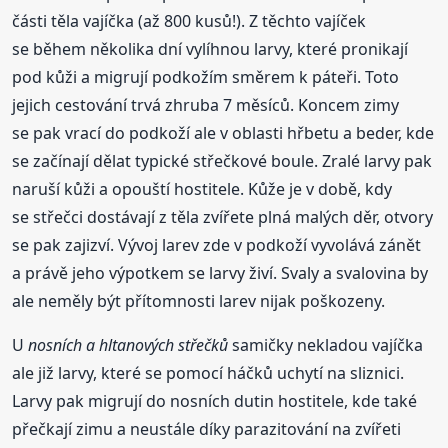
části těla vajíčka (až 800 kusů!). Z těchto vajíček
se během několika dní vylíhnou larvy, které pronikají
pod kůži a migrují podkožím směrem k páteři. Toto
jejich cestování trvá zhruba 7 měsíců. Koncem zimy
se pak vrací do podkoží ale v oblasti hřbetu a beder, kde
se začínají dělat typické střečkové boule. Zralé larvy pak
naruší kůži a opouští hostitele. Kůže je v době, kdy
se střečci dostávají z těla zvířete plná malých děr, otvory
se pak zajizví. Vývoj larev zde v podkoží vyvolává zánět
a právě jeho výpotkem se larvy živí. Svaly a svalovina by
ale neměly být přítomnosti larev nijak poškozeny.
U
nosních a hltanových střečků
samičky nekladou vajíčka
ale již larvy, které se pomocí háčků uchytí na sliznici.
Larvy pak migrují do nosních dutin hostitele, kde také
přečkají zimu a neustále díky parazitování na zvířeti