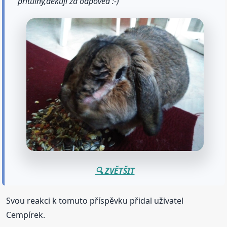
přítulný,děkuji za odpověd :-)
🔍 ZVĚTŠIT
Svou reakci k tomuto příspěvku přidal uživatel
Cempírek.