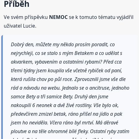
Příběh
Ve svém příspěvku
NEMOC
se k tomuto tématu vyjádřil
uživatel Lucie.
Dobrý den, můžete my někdo prosím poradit, co
nejrychleji, co se stalo s mým Betakem a co udělat s
akvarkem, vybavením a ostatními rybami? Před cca
třemi týdny jsem koupila vše včetně rybiček od paní,
která rušila chov po půl roce. Zprovoznili jsme vše dle
rád a návodu na webu. Jednalo se o ancitruse, jednoho
samce Bety a tři samice Bety. Druhý den jsme
nakoupili 6 neonek a dvě živé rostliny. Vše bylo ok,
předevčírem zmizel betak, ráno přišel na jídlo a pak
jsem ho neviděla. Včera ráno byl mrtví. Má děravé
ploutve a na těle ohromné bílé fleky. Ostatní ryby zatím