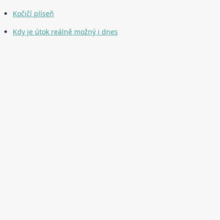
Kočičí plíseň
Kdy je útok reálně možný i dnes