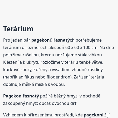
Terárium
Pro jeden pár
pagekon
ů
řasnatý
ch potřebujeme
terárium o rozměrech alespoň 60 x 60 x 100 cm. Na dno
položíme rašelinu, kterou udržujeme stále vlhkou.
K lezení a k úkrytu rozložíme v teráriu tenké větve,
korkové roury, kořeny a vysadíme vhodné rostliny
(například fíkus nebo filodendron). Zařízení terária
doplňuje mělká miska s vodou.
Pagekon
řasnatý
požírá běžný hmyz, v obchodě
zakoupený hmyz; občas ovocnou drť.
Vzhledem k přirozenému prostředí, kde
pagekon
i žijí,