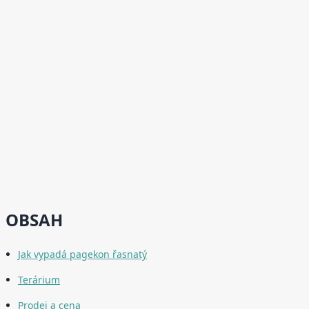
OBSAH
Jak vypadá pagekon řasnatý
Terárium
Prodej a cena