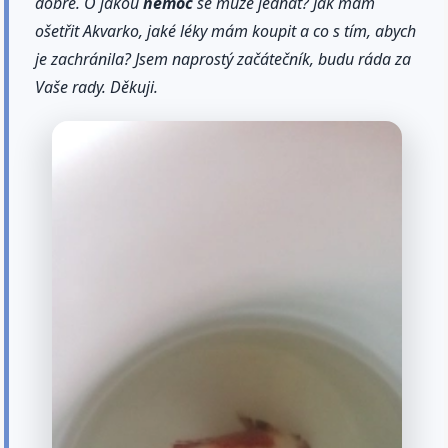
dobré. O jakou
nemoc
se může jednat? Jak mám
ošetřit Akvarko, jaké léky mám koupit a co s tím, abych
je zachránila? Jsem naprostý začátečník, budu ráda za
Vaše rady. Děkuji.