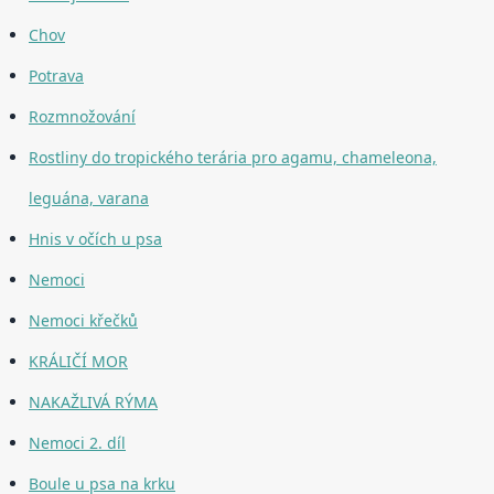
Chov
Potrava
Rozmnožování
Rostliny do tropického terária pro agamu, chameleona,
leguána, varana
Hnis v očích u psa
Nemoci
Nemoci křečků
KRÁLIČÍ MOR
NAKAŽLIVÁ RÝMA
Nemoci 2. díl
Boule u psa na krku