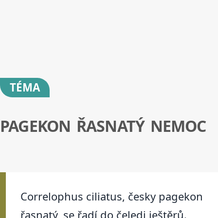
TÉMA
PAGEKON ŘASNATÝ NEMOC
Correlophus ciliatus, česky pagekon
řasnatý, se řadí do čeledi ještěrů.