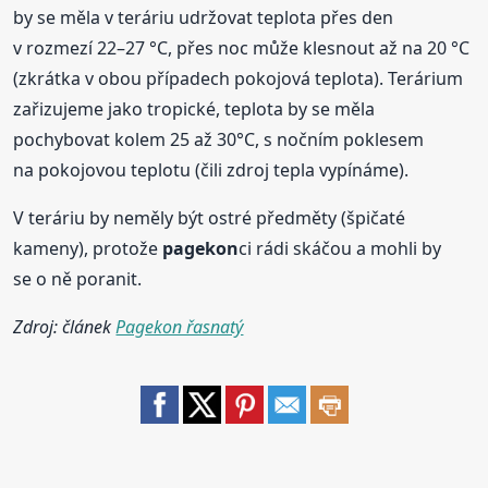
by se měla v teráriu udržovat teplota přes den
v rozmezí 22–27 °C, přes noc může klesnout až na 20 °C
(zkrátka v obou případech pokojová teplota). Terárium
zařizujeme jako tropické, teplota by se měla
pochybovat kolem 25 až 30°C, s nočním poklesem
na pokojovou teplotu (čili zdroj tepla vypínáme).
V teráriu by neměly být ostré předměty (špičaté
kameny), protože
pagekon
ci rádi skáčou a mohli by
se o ně poranit.
Zdroj: článek
Pagekon řasnatý