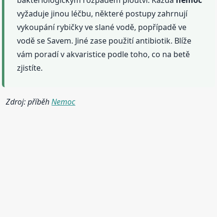
bakteriologickým rozpadem ploutví. Každá
nemoc
vyžaduje jinou léčbu, některé postupy zahrnují
vykoupání rybičky ve slané vodě, popřípadě ve
vodě se Savem. Jiné zase použití antibiotik. Blíže
vám poradí v akvaristice podle toho, co na betě
zjistíte.
Zdroj: příběh
Nemoc