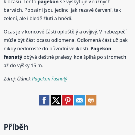
k ocasu. Tento
pagekon
se vyskytuje v různých
barvách. Popsáni jsou jedinci jak rezavě červení, tak
zelení, ale i bledě žlutí a hnědí.
Ocas je v koncové části oploštělý a ovíjivý. V nebezpečí
může být část ocasu odlomena. Odlomená část už pak
nikdy nedoroste do původní velikosti.
Pagekon
řasnatý
obývá deštné pralesy, kde šplhá po stromech
až do výšky 15 m.
Zdroj: článek
Pagekon řasnatý
Příběh