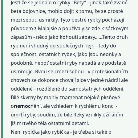
Jestliže se jednalo o rybky "Bety" - jinak také zvané
beta bojovnice, mohlo dojít k tomu, že se prostě
mezi sebou usmrtily. Tyto pestré rybky pocházejí
původem z Malajsie a používaly se zde k sázkovým
zápasům - něco jako kohoutí zápasy......Tento druh
ryb není vhodný do společných hejn - tedy do
společnosti ostatních rybek, jako jsou neonky a
podobně, neboť ostatní ryby napadá a v podstatě
usmrcuje. Rvou se i mezi sebou - v profesionálních
chovech se dokonce chovají sice v jedné nádrži ale
oddělené - rozdělené do samostatných oddělení.
Bílé skvrny by mohly znamenat nějaké plísňové
o
nemoc
nění, ale vzhledem k rychlému konci -
úmrtí ryby, soudím, že bílé fleky vznikly ožíráním
již mrtvého těla ostatními betami.
Není rybička jako rybička - je třeba si také o