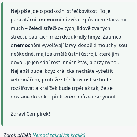
Nejspíše jde o podkožní střečkovitost. To je
parazitární o
nemoc
nění zvířat způsobené larvami
much – čeledi střečkovitých, lidově zvaných
střečci, patřících mezi dvoukřídlý hmyz. Zatímco
o
nemoc
nění vyvolávají larvy, dospělé mouchy jsou
neškodné, mají zakrnělé ústní ústrojí, které jim
dovoluje jen sání rostlinných šťáv, a brzy hynou.
Nejlepší bude, když králíčka necháte vyšetřit
veterinářem, protože střečkovitost se bude
rozšiřovat a králíček bude trpět až tak, že se
dostane do šoku, při kterém může i zahynout.
Zdraví Cempírek!
Zdroj: příběh
Nemoci zakrslých kraliků