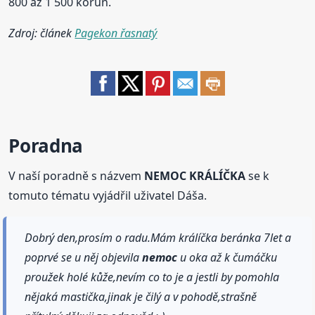
800 až 1 500 korun.
Zdroj: článek
Pagekon řasnatý
Poradna
V naší poradně s názvem
NEMOC KRÁLÍČKA
se k
tomuto tématu vyjádřil uživatel Dáša.
Dobrý den,prosím o radu.Mám králíčka beránka 7let a
poprvé se u něj objevila
nemoc
u oka až k čumáčku
proužek holé kůže,nevím co to je a jestli by pomohla
nějaká mastička,jinak je čilý a v pohodě,strašně