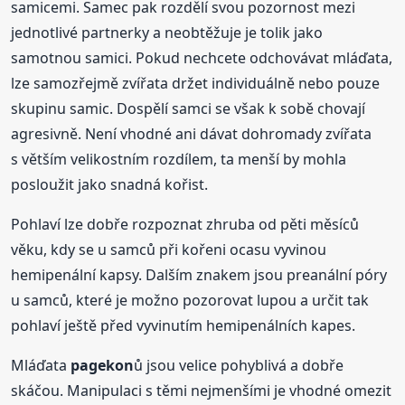
samicemi. Samec pak rozdělí svou pozornost mezi
jednotlivé partnerky a neobtěžuje je tolik jako
samotnou samici. Pokud nechcete odchovávat mláďata,
lze samozřejmě zvířata držet individuálně nebo pouze
skupinu samic. Dospělí samci se však k sobě chovají
agresivně. Není vhodné ani dávat dohromady zvířata
s větším velikostním rozdílem, ta menší by mohla
posloužit jako snadná kořist.
Pohlaví lze dobře rozpoznat zhruba od pěti měsíců
věku, kdy se u samců při kořeni ocasu vyvinou
hemipenální kapsy. Dalším znakem jsou preanální póry
u samců, které je možno pozorovat lupou a určit tak
pohlaví ještě před vyvinutím hemipenálních kapes.
Mláďata
pagekon
ů jsou velice pohyblivá a dobře
skáčou. Manipulaci s těmi nejmenšími je vhodné omezit