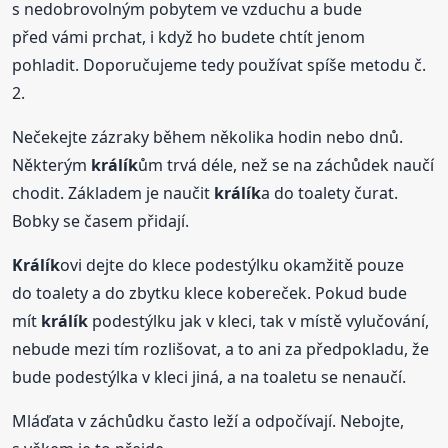
s nedobrovolným pobytem ve vzduchu a bude
před vámi prchat, i když ho budete chtít jenom
pohladit. Doporučujeme tedy používat spíše metodu č.
2.
Nečekejte zázraky během několika hodin nebo dnů.
Některým
králík
ům trvá déle, než se na záchůdek naučí
chodit. Základem je naučit
králík
a do toalety čurat.
Bobky se časem přidají.
Králík
ovi dejte do klece podestýlku okamžitě pouze
do toalety a do zbytku klece kobereček. Pokud bude
mít
králík
podestýlku jak v kleci, tak v místě vylučování,
nebude mezi tím rozlišovat, a to ani za předpokladu, že
bude podestýlka v kleci jiná, a na toaletu se nenaučí.
Mláďata v záchůdku často leží a odpočívají. Nebojte,