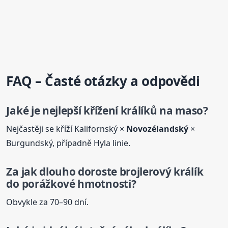
FAQ – Časté otázky a odpovědi
Jaké je nejlepší křížení
králík
ů na maso?
Nejčastěji se kříží Kalifornský ×
Novozélandský
×
Burgundský, případně Hyla linie.
Za jak dlouho doroste brojlerový
králík
do porážkové hmotnosti?
Obvykle za 70–90 dní.