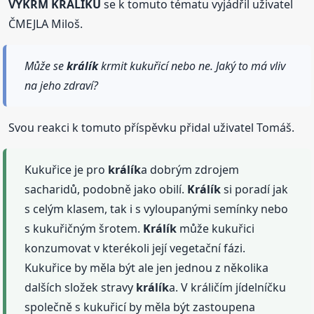
VÝKRM KRÁLÍKŮ
se k tomuto tématu vyjádřil uživatel
ČMEJLA Miloš.
Může se
králík
krmit kukuřicí nebo ne. Jaký to má vliv
na jeho zdraví?
Svou reakci k tomuto příspěvku přidal uživatel Tomáš.
Kukuřice je pro
králík
a dobrým zdrojem
sacharidů, podobně jako obilí.
Králík
si poradí jak
s celým klasem, tak i s vyloupanými semínky nebo
s kukuřičným šrotem.
Králík
může kukuřici
konzumovat v kterékoli její vegetační fázi.
Kukuřice by měla být ale jen jednou z několika
dalších složek stravy
králík
a. V králičím jídelníčku
společně s kukuřicí by měla být zastoupena