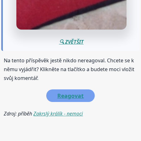
🔍 ZVĚTŠIT
Na tento příspěvěk jestě nikdo nereagoval. Chcete se k
němu vyjádřit? Klikněte na tlačítko a budete moci vložit
svůj komentář.
Reagovat
Zdroj: příběh
Zakrslý králík - nemoci