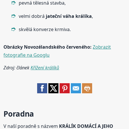
pevná tělesná stavba,
velmi dobrá
jateční váha
králík
a
,
skvělá konverze krmiva.
Obrázky Novozélandského červeného:
Zobrazit
fotografie na Googlu
Zdroj: článek
Křížení králíků
Poradna
V naší poradně s názvem
KRÁLÍK DOMÁCÍ A JEHO