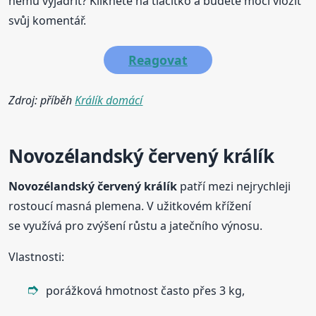
němu vyjádřit? Klikněte na tlačítko a budete moci vložit
svůj komentář.
Reagovat
Zdroj: příběh
Králík domácí
Novozélandský
červený
králík
Novozélandský
červený
králík
patří mezi nejrychleji
rostoucí masná plemena. V užitkovém křížení
se využívá pro zvýšení růstu a jatečního výnosu.
Vlastnosti:
porážková hmotnost často přes 3 kg,