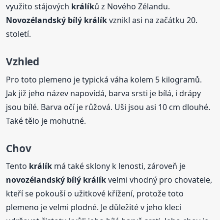
využito stájových
králík
ů z Nového Zélandu.
Novozélandský
bílý
králík
vznikl asi na začátku 20.
století.
Vzhled
Pro toto plemeno je typická váha kolem 5 kilogramů.
Jak již jeho název napovídá, barva srsti je bílá, i drápy
jsou bílé. Barva očí je růžová. Uši jsou asi 10 cm dlouhé.
Také tělo je mohutné.
Chov
Tento
králík
má také sklony k lenosti, zároveň je
novozélandský
bílý
králík
velmi vhodný pro chovatele,
kteří se pokouší o užitkové křížení, protože toto
plemeno je velmi plodné. Je důležité v jeho kleci