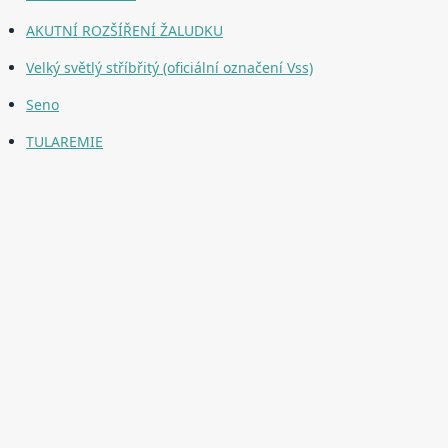
AKUTNÍ ROZŠÍŘENÍ ŽALUDKU
Velký světlý stříbřitý (oficiální označení Vss)
Seno
TULAREMIE