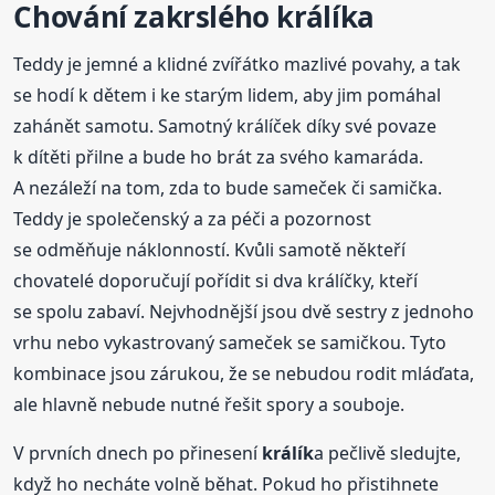
Chování zakrslého
králík
a
Teddy je jemné a klidné zvířátko mazlivé povahy, a tak
se hodí k dětem i ke starým lidem, aby jim pomáhal
zahánět samotu. Samotný králíček díky své povaze
k dítěti přilne a bude ho brát za svého kamaráda.
A nezáleží na tom, zda to bude sameček či samička.
Teddy je společenský a za péči a pozornost
se odměňuje náklonností. Kvůli samotě někteří
chovatelé doporučují pořídit si dva králíčky, kteří
se spolu zabaví. Nejvhodnější jsou dvě sestry z jednoho
vrhu nebo vykastrovaný sameček se samičkou. Tyto
kombinace jsou zárukou, že se nebudou rodit mláďata,
ale hlavně nebude nutné řešit spory a souboje.
V prvních dnech po přinesení
králík
a pečlivě sledujte,
když ho necháte volně běhat. Pokud ho přistihnete