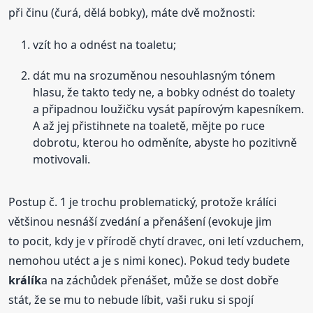
při činu (čurá, dělá bobky), máte dvě možnosti:
vzít ho a odnést na toaletu;
dát mu na srozuměnou nesouhlasným tónem
hlasu, že takto tedy ne, a bobky odnést do toalety
a připadnou loužičku vysát papírovým kapesníkem.
A až jej přistihnete na toaletě, mějte po ruce
dobrotu, kterou ho odměníte, abyste ho pozitivně
motivovali.
Postup č. 1
je trochu problematický, protože králíci
většinou nesnáší zvedání a přenášení (evokuje jim
to pocit, kdy je v přírodě chytí dravec, oni letí vzduchem,
nemohou utéct a je s nimi konec). Pokud tedy budete
králík
a na záchůdek přenášet, může se dost dobře
stát, že se mu to nebude líbit, vaši ruku si spojí