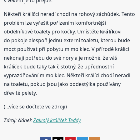
s věkem je to přejde.
Někteří králíčci neradí chodí na rohový záchůdek. Tento
problém lze vyřešit pořízením komfortnější
obdélníkové toalety pro kočky. Umístěte
králík
ovi
do pokoje alespoň jednu externí toaletu, kterou bude
moct používat při pobytu mimo klec. V přírodě králíci
nekonají potřebu do své nory a je možné, že váš
králíček bude taky tak čistotný, že upřednostní
vyprazdňování mimo klec. Někteří králíci chodí neradi
na toaletu, pokud jsou jako podestýlka používány
dřevité pelety.
(...více se dočtete ve zdroji)
Zdroj: článek
Zakrslý králíček Teddy