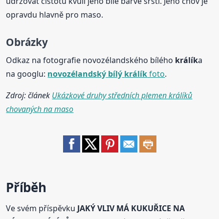
udržovat čistotu kvůli jeho bílé barvě srsti. Jeho chov je
opravdu hlavně pro maso.
Obrázky
Odkaz na fotografie novozélandského bílého
králík
a
na googlu:
novozélandský
bílý
králík
foto
.
Zdroj: článek
Ukázkové druhy středních plemen králíků
chovaných na maso
Příběh
Ve svém příspěvku
JAKÝ VLIV MÁ KUKUŘICE NA