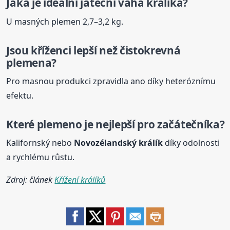
Jaká je ideální jateční váha
králík
a?
U masných plemen 2,7–3,2 kg.
Jsou kříženci lepší než čistokrevná
plemena?
Pro masnou produkci zpravidla ano díky heteróznímu
efektu.
Které plemeno je nejlepší pro začátečníka?
Kalifornský nebo
Novozélandský
králík
díky odolnosti
a rychlému růstu.
Zdroj: článek
Křížení králíků