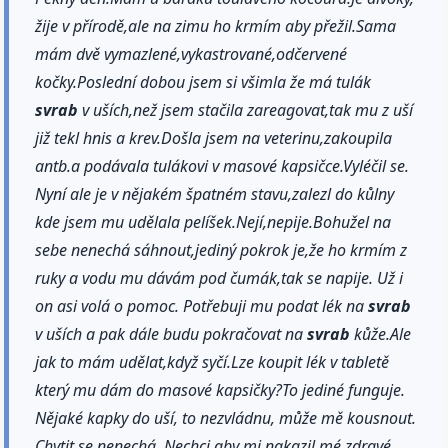
žije v přírodě,ale na zimu ho krmím aby přežil.Sama
mám dvě vymazlené,vykastrované,odčervené
kočky.Poslední dobou jsem si všimla že má tulák
svrab
v uších,než jsem stačila zareagovat,tak mu z uší
již tekl hnis a krev.Došla jsem na veterinu,zakoupila
antb.a podávala tulákovi v masové kapsičce.Vyléčil se.
Nyní ale je v nějakém špatném stavu,zalezl do kůlny
kde jsem mu udělala pelíšek.Nejí,nepije.Bohužel na
sebe nenechá sáhnout,jediný pokrok je,že ho krmím z
ruky a vodu mu dávám pod čumák,tak se napije. Už i
on asi volá o pomoc. Potřebuji mu podat lék na
svrab
v uších a pak dále budu pokračovat na
svrab
kůže.Ale
jak to mám udělat,když syčí.Lze koupit lék v tabletě
který mu dám do masové kapsičky?To jediné funguje.
Nějaké kapky do uší, to nezvládnu, může mě kousnout.
Chytit se nenechá. Nechci aby mi nakazil mé zdravé