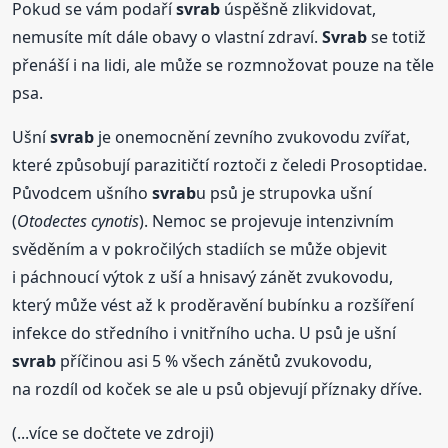
Pokud se vám podaří
svrab
úspěšně zlikvidovat,
nemusíte mít dále obavy o vlastní zdraví.
Svrab
se totiž
přenáší i na lidi, ale může se rozmnožovat pouze na těle
psa.
Ušní
svrab
je onemocnění zevního zvukovodu zvířat,
které způsobují parazitičtí roztoči z čeledi Prosoptidae.
Původcem ušního
svrab
u psů je strupovka ušní
(
Otodectes cynotis
). Nemoc se projevuje intenzivním
svěděním a v pokročilých stadiích se může objevit
i páchnoucí výtok z uší a hnisavý zánět zvukovodu,
který může vést až k proděravění bubínku a rozšíření
infekce do středního i vnitřního ucha. U psů je ušní
svrab
příčinou asi 5 % všech zánětů zvukovodu,
na rozdíl od koček se ale u psů objevují příznaky dříve.
(...více se dočtete ve zdroji)