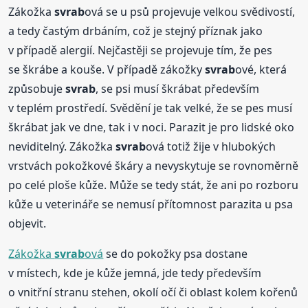
Zákožka
svrab
ová se u psů projevuje velkou svědivostí,
a tedy častým drbáním, což je stejný příznak jako
v případě alergií. Nejčastěji se projevuje tím, že pes
se škrábe a kouše. V případě zákožky
svrab
ové, která
způsobuje
svrab
, se psi musí škrábat především
v teplém prostředí. Svědění je tak velké, že se pes musí
škrábat jak ve dne, tak i v noci. Parazit je pro lidské oko
neviditelný. Zákožka
svrab
ová totiž žije v hlubokých
vrstvách pokožkové škáry a nevyskytuje se rovnoměrně
po celé ploše kůže. Může se tedy stát, že ani po rozboru
kůže u veterináře se nemusí přítomnost parazita u psa
objevit.
Zákožka
svrab
ová
se do pokožky psa dostane
v místech, kde je kůže jemná, jde tedy především
o vnitřní stranu stehen, okolí očí či oblast kolem kořenů