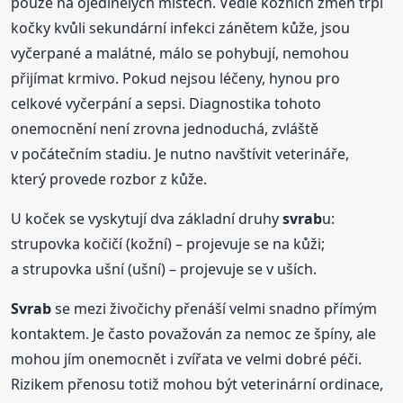
pouze na ojedinělých místech. Vedle kožních změn trpí
kočky kvůli sekundární infekci zánětem kůže, jsou
vyčerpané a malátné, málo se pohybují, nemohou
přijímat krmivo. Pokud nejsou léčeny, hynou pro
celkové vyčerpání a sepsi. Diagnostika tohoto
onemocnění není zrovna jednoduchá, zvláště
v počátečním stadiu. Je nutno navštívit veterináře,
který provede rozbor z kůže.
U koček se vyskytují dva základní druhy
svrab
u:
strupovka kočičí (kožní) – projevuje se na kůži;
a strupovka ušní (ušní) – projevuje se v uších.
Svrab
se mezi živočichy přenáší velmi snadno přímým
kontaktem. Je často považován za nemoc ze špíny, ale
mohou jím onemocnět i zvířata ve velmi dobré péči.
Rizikem přenosu totiž mohou být veterinární ordinace,