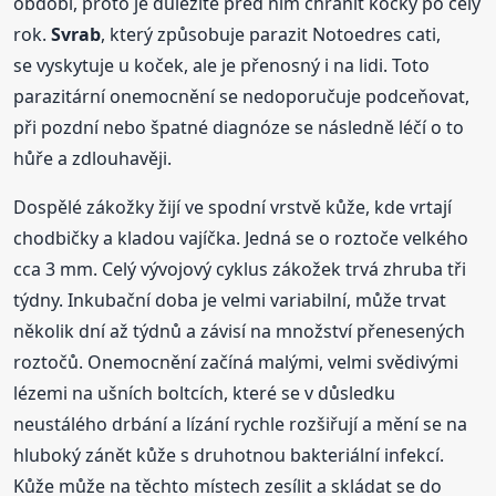
období, proto je důležité před ním chránit kočky po celý
rok.
Svrab
, který způsobuje parazit Notoedres cati,
se vyskytuje u koček, ale je přenosný i na lidi. Toto
parazitární onemocnění se nedoporučuje podceňovat,
při pozdní nebo špatné diagnóze se následně léčí o to
hůře a zdlouhavěji.
Dospělé zákožky žijí ve spodní vrstvě kůže, kde vrtají
chodbičky a kladou vajíčka. Jedná se o roztoče velkého
cca 3 mm. Celý vývojový cyklus zákožek trvá zhruba tři
týdny. Inkubační doba je velmi variabilní, může trvat
několik dní až týdnů a závisí na množství přenesených
roztočů. Onemocnění začíná malými, velmi svědivými
lézemi na ušních boltcích, které se v důsledku
neustálého drbání a lízání rychle rozšiřují a mění se na
hluboký zánět kůže s druhotnou bakteriální infekcí.
Kůže může na těchto místech zesílit a skládat se do