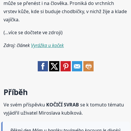
může se přenést i na člověka. Proniká do vrchních
vrstev kůže, kde si buduje chodbičky, v nichž žije a klade
vajíčka.
(...více se dočtete ve zdroji)
Zdroj: článek
Vyrážka u koček
Příběh
Ve svém příspěvku
KOČIČÍ SVRAB
se k tomuto tématu
vyjádřil uživatel Miroslava kubíková.
Pěkný den.Mám u baráku toulavého kocoura.Je divoký,