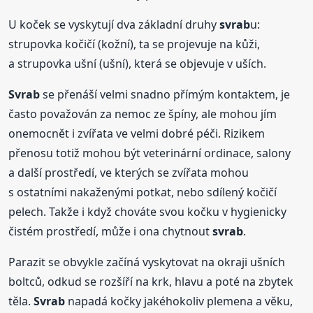
U koček se vyskytují dva základní druhy
svrab
u:
strupovka kočičí (kožní), ta se projevuje na kůži,
a strupovka ušní (ušní), která se objevuje v uších.
Svrab
se přenáší velmi snadno přímým kontaktem, je
často považován za nemoc ze špíny, ale mohou jím
onemocnět i zvířata ve velmi dobré péči. Rizikem
přenosu totiž mohou být veterinární ordinace, salony
a další prostředí, ve kterých se zvířata mohou
s ostatními nakaženými potkat, nebo sdílený kočičí
pelech. Takže i když chováte svou kočku v hygienicky
čistém prostředí, může i ona chytnout
svrab
.
Parazit se obvykle začíná vyskytovat na okraji ušních
boltců, odkud se rozšíří na krk, hlavu a poté na zbytek
těla.
Svrab
napadá kočky jakéhokoliv plemena a věku,