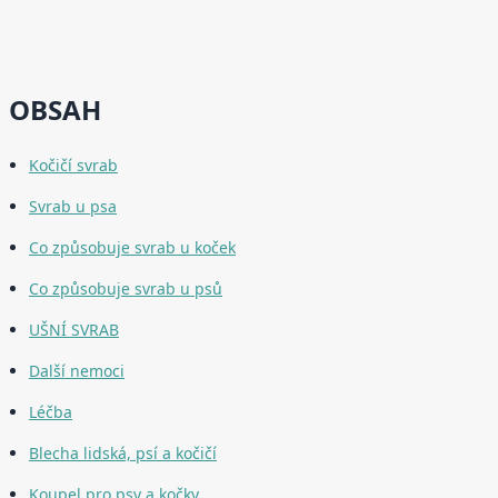
OBSAH
Kočičí svrab
Svrab u psa
Co způsobuje svrab u koček
Co způsobuje svrab u psů
UŠNÍ SVRAB
Další nemoci
Léčba
Blecha lidská, psí a kočičí
Koupel pro psy a kočky