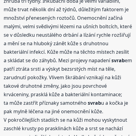
zhruba tři týdny. Inkubační doba je velmi variabilní,
může trvat několik dní až týdnů, důležitým faktorem je
množství přenesených roztočů. Onemocnění začíná
malými, velmi svědivými lézemi na ušních boltcích, které
se v důsledku neustálého drbání a lízání rychle rozšiřují
a mění se na hluboký zánět kůže s druhotnou
bakteriální infekcí. Kůže může na těchto místech zesílit
a skládat se do záhybů. Mezi projevy napadení
svrab
em
patří ztráta srsti a výskyt bezsrstých míst na těle,
zarudnutí pokožky. Vlivem škrábání vznikají na kůži
takové druhotné změny, jako jsou povrchové
krváceniny, prasklá kůže a bakteriální kontaminace;
ta může zastřít příznaky samotného
svrab
u a kočka je
pak mylně léčena na jiné onemocnění kůže.
V pokročilejších stadiích se na kůži mohou vyskytnout
zaschlé krusty po prasklinách kůže a srst se nachází