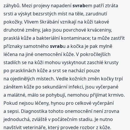
záhybů. Mezi projevy napadení
svrab
em patří ztráta
srsti a výskyt bezsrstých míst na těle, zarudnutí
pokožky. Vlivem škrábání vznikají na kůži takové
druhotné změny, jako jsou povrchové krváceniny,
prasklá kůže a bakteriální kontaminace; ta může zastřít
příznaky samotného
svrab
u a kočka je pak mylně
léčena na jiné onemocnění kůže. V pokročilejších
stadiích se na kůži mohou vyskytnout zaschlé krusty
po prasklinách kůže a srst se nachází pouze
na ojedinělých místech. Vedle kožních změn kočky trpí
zánětem kůže po sekundární infekci, jsou vyčerpané
a malátné, málo se pohybují, nemohou přijímat krmivo.
Pokud nejsou léčeny, hynou pro celkové vyčerpání
a sepsi. Diagnostika tohoto onemocnění není zrovna
jednoduchá, zvláště v počátečním stadiu. Je nutno
navštívit veterináře, který provede rozbor z kůže.