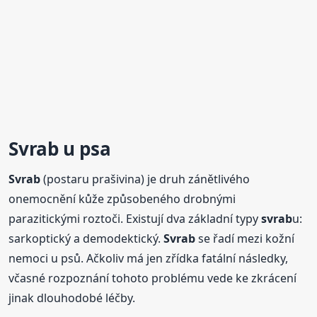
Svrab
u psa
Svrab
(postaru prašivina) je druh zánětlivého
onemocnění kůže způsobeného drobnými
parazitickými roztoči. Existují dva základní typy
svrab
u:
sarkoptický a demodektický.
Svrab
se řadí mezi kožní
nemoci u psů. Ačkoliv má jen zřídka fatální následky,
včasné rozpoznání tohoto problému vede ke zkrácení
jinak dlouhodobé léčby.