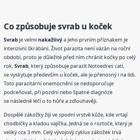
Co způsobuje
svrab
u koček
Svrab
je velmi
nakažlivý
a jeho prvním příznakem je
intenzivní škrábání. Život parazita není vázán na roční
období, proto je důležité před ním chránit kočky po celý
rok.
Svrab
, který způsobuje parazit Notoedres cati,
se vyskytuje především u koček, ale je přenosný i na lidi.
Toto parazitární onemocnění se nedoporučuje
podceňovat, při pozdní nebo špatné diagnóze
se následně léčí o to hůře a zdlouhavěji.
Dospělé zákožky žijí ve spodní vrstvě kůže, kde vrtají
chodbičky a kladou vajíčka. Jedná se o roztoče, který je
veliký cca 3 mm. Celý vývojový cyklus zákožek trvá