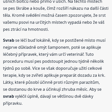
ušních boltců nebo přímo v uších. Na těchto místech
se pes škrábe a kouše, čímž rozšíří nákazu na další části
těla. Kromě svědění možná časem zpozorujete, že srst
vašemu psovi na určitých místech vypadá nebo že váš
pes ztrácí na hmotnosti.
Svrab
se léčí buď lokálně, kdy se postižené místo musí
nejprve důkladně omýt šamponem, poté se aplikuje
léčebný přípravek, který vám určí veterinář. Tuto
proceduru musí pes podstoupit jednou týdně několik
týdnů po sobě. Více se však doporučuje užití celkové
terapie, kdy se zvířeti aplikuje preparát dozadu za krk.
Látky, které působí účinně proti různým parazitům,
se dostanou do krve a účinkují zhruba měsíc. Aby se
svrab
vyléčil úplně, dávají se většinou dvě dávky
přípravku.