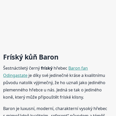
Fríský
kůň Baron
Šestnáctiletý černý
fríský
hřebec
Baron fan
Odingastate
je díky své jedinečné kráse a kvalitnímu
původu natolik výjimečný, že ho uznali jako jediného
plemenného hřebce u nás. Jedná se tak o jediného
koně, který může připouštět fríské klisny.
Baron je luxusní, moderní, charakterní vysoký hřebec
s mimořádně kvalitním „referent“ původem a téměř