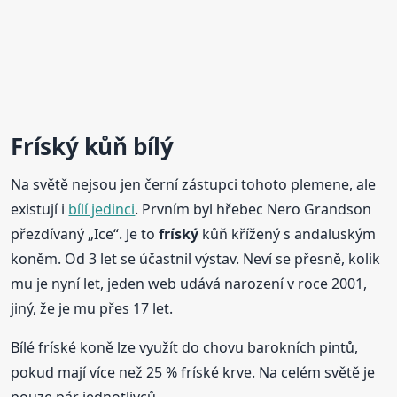
Fríský
kůň bílý
Na světě nejsou jen černí zástupci tohoto plemene, ale
existují i
bílí jedinci
. Prvním byl hřebec Nero Grandson
přezdívaný „Ice“. Je to
fríský
kůň křížený s andaluským
koněm. Od 3 let se účastnil výstav. Neví se přesně, kolik
mu je nyní let, jeden web udává narození v roce 2001,
jiný, že je mu přes 17 let.
Bílé fríské koně lze využít do chovu barokních pintů,
pokud mají více než 25 % fríské krve. Na celém světě je
pouze pár jednotlivců.