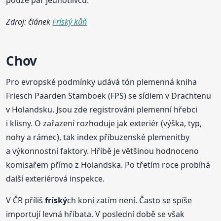
Zdroj: článek
Fríský kůň
Chov
Pro evropské podmínky udává tón plemenná kniha
Friesch Paarden Stamboek (FPS) se sídlem v Drachtenu
v Holandsku. Jsou zde registrováni plemenní hřebci
i klisny. O zařazení rozhoduje jak exteriér (výška, typ,
nohy a rámec), tak index příbuzenské plemenitby
a výkonnostní faktory. Hříbě je většinou hodnoceno
komisařem přímo z Holandska. Po třetím roce probíhá
další exteriérová inspekce.
V ČR příliš
fríský
ch koní zatím není. Často se spíše
importují levná hříbata. V poslední době se však