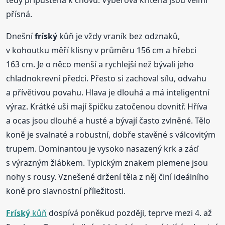
tedy připuštěna k chovu. Výběrová kritéria jsou velmi
přísná.
Dnešní
fríský
kůň je vždy vraník bez odznaků,
v kohoutku měří klisny v průměru 156 cm a hřebci
163 cm. Je o něco menší a rychlejší než bývali jeho
chladnokrevní předci. Přesto si zachoval sílu, odvahu
a přívětivou povahu. Hlava je dlouhá a má inteligentní
výraz. Krátké uši mají špičku zatočenou dovnitř. Hříva
a ocas jsou dlouhé a husté a bývají často zvlněné. Tělo
koně je svalnaté a robustní, dobře stavěné s válcovitým
trupem. Dominantou je vysoko nasazený krk a záď
s výrazným žlábkem. Typickým znakem plemene jsou
nohy s rousy. Vznešené držení těla z něj činí ideálního
koně pro slavnostní příležitosti.
Fríský
kůň
dospívá poněkud později, teprve mezi 4. až