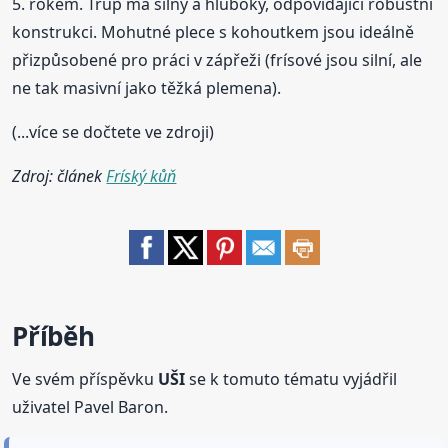
5. rokem. Trup má silný a hluboký, odpovídající robustní
konstrukci. Mohutné plece s kohoutkem jsou ideálně
přizpůsobené pro práci v zápřeži (frísové jsou silní, ale
ne tak masivní jako těžká plemena).
(...více se dočtete ve zdroji)
Zdroj: článek
Fríský kůň
Příběh
Ve svém příspěvku
UŠI
se k tomuto tématu vyjádřil
uživatel Pavel Baron.