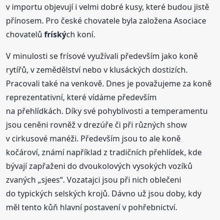
v importu objevují i velmi dobré kusy, které budou jistě
přínosem. Pro české chovatele byla založena Asociace
chovatelů
fríský
ch koní.
V minulosti se frísové využívali především jako koně
rytířů, v zemědělství nebo v klusáckých dostizích.
Pracovali také na venkově. Dnes je považujeme za koně
reprezentativní, které vídáme především
na přehlídkách. Díky své pohyblivosti a temperamentu
jsou ceněni rovněž v drezúře či při různých show
v cirkusové manéži. Především jsou to ale koně
kočároví, známí například z tradičních přehlídek, kde
bývají zapřaženi do dvoukolových vysokých vozíků
zvaných „sjees“. Vozatajci jsou při nich oblečeni
do typických selských krojů. Dávno už jsou doby, kdy
měl tento kůň hlavní postavení v pohřebnictví.