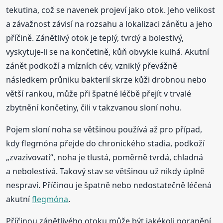
tekutina, což se navenek projeví jako otok. Jeho velikost
a závažnost závisí na rozsahu a lokalizaci zánětu a jeho
příčině. Zánětlivý otok je teplý, tvrdý a bolestivý,
vyskytuje-li se na končetině, kůň obvykle kulhá. Akutní
zánět podkoží a mízních cév, vzniklý převážně
následkem průniku bakterií skrze kůži drobnou nebo
větší rankou, může při špatné léčbě přejít v trvalé
zbytnění končetiny, čili v takzvanou sloní nohu.
Pojem sloní noha se většinou používá až pro případ,
kdy flegmóna přejde do chronického stadia, podkoží
„zvazivovatí“, noha je tlustá, poměrně tvrdá, chladná
a nebolestivá. Takový stav se většinou už nikdy úplně
nespraví. Příčinou je špatně nebo nedostatečně léčená
akutní
flegmóna
.
Příčinou zánětlivého otoku může být jakékoli poranění