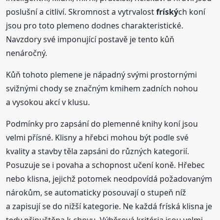
poslušní a citliví. Skromnost a vytrvalost
fríský
ch koní
jsou pro toto plemeno dodnes charakteristické.
Navzdory své imponující postavě je tento kůň
nenáročný.
Kůň tohoto plemene je nápadný svými prostornými
svižnými chody se značným kmihem zadních nohou
a vysokou akcí v klusu.
Podmínky pro zapsání do plemenné knihy koní jsou
velmi přísné. Klisny a hřebci mohou být podle své
kvality a stavby těla zapsáni do různých kategorií.
Posuzuje se i povaha a schopnost učení koně. Hřebec
nebo klisna, jejichž potomek neodpovídá požadovaným
nárokům, se automaticky posouvají o stupeň níž
a zapisují se do nižší kategorie. Ne každá fríská klisna je