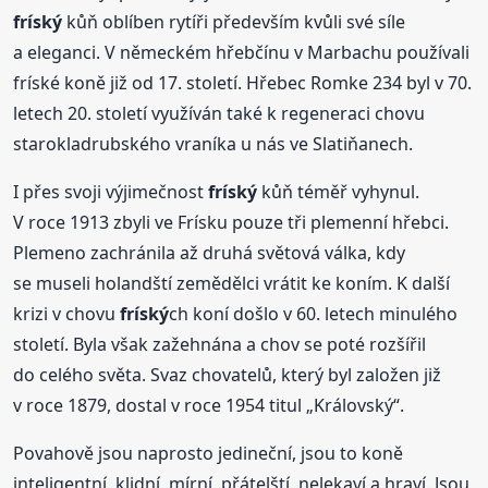
fríský
kůň oblíben rytíři především kvůli své síle
a eleganci. V německém hřebčínu v Marbachu používali
fríské koně již od 17. století. Hřebec Romke 234 byl v 70.
letech 20. století využíván také k regeneraci chovu
starokladrubského vraníka u nás ve Slatiňanech.
I přes svoji výjimečnost
fríský
kůň téměř vyhynul.
V roce 1913 zbyli ve Frísku pouze tři plemenní hřebci.
Plemeno zachránila až druhá světová válka, kdy
se museli holandští zemědělci vrátit ke koním. K další
krizi v chovu
fríský
ch koní došlo v 60. letech minulého
století. Byla však zažehnána a chov se poté rozšířil
do celého světa. Svaz chovatelů, který byl založen již
v roce 1879, dostal v roce 1954 titul „Královský“.
Povahově jsou naprosto jedineční, jsou to koně
inteligentní, klidní, mírní, přátelští, nelekaví a hraví. Jsou