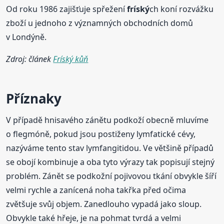
Od roku 1986 zajišťuje spřežení
fríský
ch koní rozvážku
zboží u jednoho z významných obchodních domů
v Londýně.
Zdroj: článek
Fríský kůň
Příznaky
V případě hnisavého zánětu podkoží obecně mluvíme
o flegmóně, pokud jsou postiženy lymfatické cévy,
nazýváme tento stav lymfangitidou. Ve většině případů
se obojí kombinuje a oba tyto výrazy tak popisují stejný
problém. Zánět se podkožní pojivovou tkání obvykle šíří
velmi rychle a zanícená noha takřka před očima
zvětšuje svůj objem. Zanedlouho vypadá jako sloup.
Obvykle také hřeje, je na pohmat tvrdá a velmi