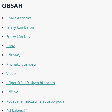
OBSAH
Charakteristika
Fríský kůň Baron
Fríský kůň bílý
Chov
Příznaky
Příznaky dušnosti
Video
Připouštění fríským hřebcem
Příčiny
Podávané množství a způsob podání
Psí kalendář