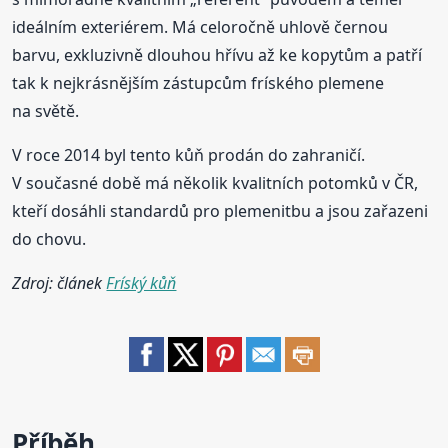
ideálním exteriérem. Má celoročně uhlově černou
barvu, exkluzivně dlouhou hřívu až ke kopytům a patří
tak k nejkrásnějším zástupcům fríského plemene
na světě.
V roce 2014 byl tento kůň prodán do zahraničí.
V současné době má několik kvalitních potomků v ČR,
kteří dosáhli standardů pro plemenitbu a jsou zařazeni
do chovu.
Zdroj: článek
Fríský kůň
Příběh