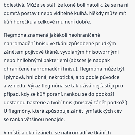
bolestivá. Může se stát, že koně bolí natolik, že se na ni
odmítá postavit nebo viditelně kulhá. Někdy může mít
kůň horečku a celkově mu není dobře.
Flegmóna znamená jakékoli neohraničené
nahromadění hnisu ve tkáni způsobené prudkým
zánětem pojivové tkáně, vyvolaným hnisotvornými
nebo hnilobnými bakteriemi (absces je naopak
ohraničené nahromadění hnisu). Flegmóna může být
i plynová, hnilobná, nekrotická, a to podle původce
a vzhledu. Výraz flegmóna se tak užívá nejčastěji pro
případ, kdy se kůň poraní, rankou se do podkoží
dostanou bakterie a tvoří hnis (hnisavý zánět podkoží).
U flegmóny, která způsobuje zánět lymfatických cév,
se ranka většinou nenajde.
V místě a okolí zánětu se nahromadí ve tkáních