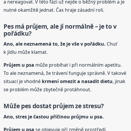
a nereagovat. V této fázi už nejde o běžný problém a je
nutné okamžitě jednat. Čas hraje zásadní roli.
Pes má průjem, ale jí normálně – je to v
pořádku?
Ano, ale neznamená to, že je vše v pořádku.
Chuť
k jídlu může klamat.
Průjem
u psa
může probíhat i při normálním apetitu.
To ale neznamená, že trávení funguje správně. V takové
situaci je vhodné
krmení omezit a nasadit dietu
, jinak
se problém může zbytečně protáhnout.
Může pes dostat průjem ze stresu?
Ano, stres je častou příčinou průjmu
u psa
.
Průjem
u psa
se objevuje při změně prostředí,