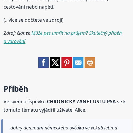
cestování nebo napětí.
(...více se dočtete ve zdroji)
Zdroj: článek
Může pes umřít na průjem? Skutečný příběh
a varování
Příběh
Ve svém příspěvku
CHRONICKY ZANET USI U PSA
se k
tomuto tématu vyjádřil uživatel Alice.
dobry den.mam německého ovčáka ve veku6 let.ma