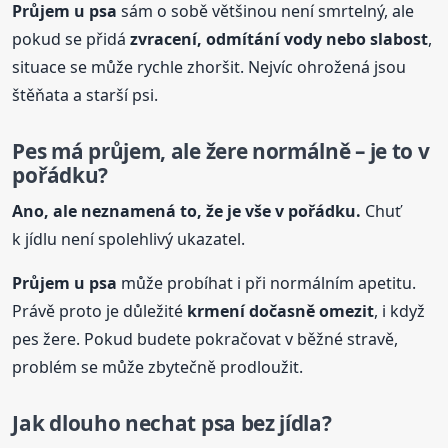
Průjem
u psa
sám o sobě většinou není smrtelný, ale
pokud se přidá
zvracení, odmítání vody nebo slabost
,
situace se může rychle zhoršit. Nejvíc ohrožená jsou
štěňata a starší psi.
Pes má průjem, ale žere normálně – je to v
pořádku?
Ano, ale neznamená to, že je vše v pořádku.
Chuť
k jídlu není spolehlivý ukazatel.
Průjem
u psa
může probíhat i při normálním apetitu.
Právě proto je důležité
krmení dočasně omezit
, i když
pes žere. Pokud budete pokračovat v běžné stravě,
problém se může zbytečně prodloužit.
Jak dlouho nechat psa bez jídla?