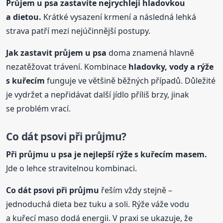
Průjem
u psa
zastavíte nejrychleji hladovkou
a dietou.
Krátké vysazení krmení a následná lehká
strava patří mezi nejúčinnější postupy.
Jak zastavit průjem
u psa
doma znamená hlavně
nezatěžovat trávení. Kombinace
hladovky, vody a rýže
s kuřecím
funguje ve většině běžných případů. Důležité
je vydržet a nepřidávat další jídlo příliš brzy, jinak
se problém vrací.
Co dát psovi při průjmu?
Při průjmu
u psa
je nejlepší rýže s kuřecím masem.
Jde o lehce stravitelnou kombinaci.
Co dát psovi při průjmu
řeším vždy stejně –
jednoduchá dieta bez tuku a soli. Rýže váže vodu
a kuřecí maso dodá energii. V praxi se ukazuje, že