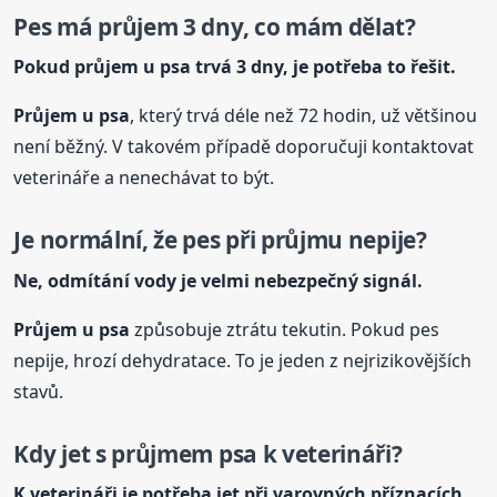
Pes má průjem 3 dny, co mám dělat?
Pokud průjem
u psa
trvá 3 dny, je potřeba to řešit.
Průjem
u psa
, který trvá déle než 72 hodin, už většinou
není běžný. V takovém případě doporučuji kontaktovat
veterináře a nenechávat to být.
Je normální, že pes při průjmu nepije?
Ne, odmítání vody je velmi nebezpečný signál.
Průjem
u psa
způsobuje ztrátu tekutin. Pokud pes
nepije, hrozí dehydratace. To je jeden z nejrizikovějších
stavů.
Kdy jet s průjmem psa k veterináři?
K veterináři je potřeba jet při varovných příznacích.