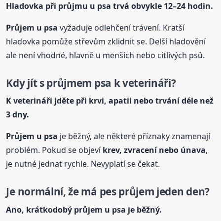
Hladovka při průjmu
u psa
trvá obvykle 12–24 hodin.
Průjem
u psa
vyžaduje odlehčení trávení. Kratší
hladovka pomůže střevům zklidnit se. Delší hladovění
ale není vhodné, hlavně u menších nebo citlivých psů.
Kdy jít s průjmem psa k veterináři?
K veterináři jděte při krvi, apatii nebo trvání déle než
3 dny.
Průjem
u psa
je běžný, ale některé příznaky znamenají
problém. Pokud se objeví
krev, zvracení nebo únava
,
je nutné jednat rychle. Nevyplatí se čekat.
Je normální, že má pes průjem jeden den?
Ano, krátkodobý průjem
u psa
je běžný.