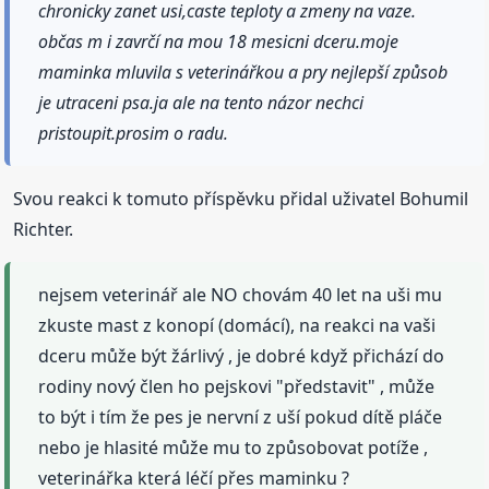
chronicky zanet usi,caste teploty a zmeny na vaze.
občas m i zavrčí na mou 18 mesicni dceru.moje
maminka mluvila s veterinářkou a pry nejlepší způsob
je utraceni psa.ja ale na tento názor nechci
pristoupit.prosim o radu.
Svou reakci k tomuto příspěvku přidal uživatel Bohumil
Richter.
nejsem veterinář ale NO chovám 40 let na uši mu
zkuste mast z konopí (domácí), na reakci na vaši
dceru může být žárlivý , je dobré když přichází do
rodiny nový člen ho pejskovi "představit" , může
to být i tím že pes je nervní z uší pokud dítě pláče
nebo je hlasité může mu to způsobovat potíže ,
veterinářka která léčí přes maminku ?