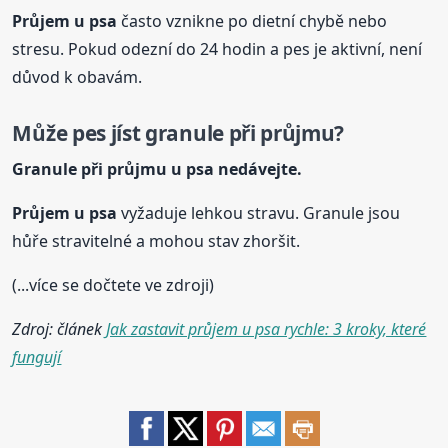
Průjem
u psa
často vznikne po dietní chybě nebo
stresu. Pokud odezní do 24 hodin a pes je aktivní, není
důvod k obavám.
Může pes jíst granule při průjmu?
Granule při průjmu
u psa
nedávejte.
Průjem
u psa
vyžaduje lehkou stravu. Granule jsou
hůře stravitelné a mohou stav zhoršit.
(...více se dočtete ve zdroji)
Zdroj: článek
Jak zastavit průjem u psa rychle: 3 kroky, které
fungují