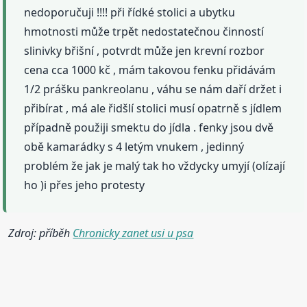
nedoporučuji !!!! při řídké stolici a ubytku
hmotnosti může trpět nedostatečnou činností
slinivky břišní , potvrdt může jen krevní rozbor
cena cca 1000 kč , mám takovou fenku přidávám
1/2 prášku pankreolanu , váhu se nám daří držet i
přibírat , má ale řidšlí stolici musí opatrně s jídlem
případně použiji smektu do jídla . fenky jsou dvě
obě kamarádky s 4 letým vnukem , jedinný
problém že jak je malý tak ho vždycky umyjí (olízají
ho )i přes jeho protesty
Zdroj: příběh
Chronicky zanet usi u psa