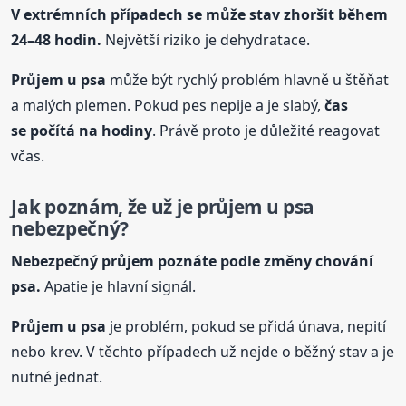
V extrémních případech se může stav zhoršit během
24–48 hodin.
Největší riziko je dehydratace.
Průjem
u psa
může být rychlý problém hlavně u štěňat
a malých plemen. Pokud pes nepije a je slabý,
čas
se počítá na hodiny
. Právě proto je důležité reagovat
včas.
Jak poznám, že už je průjem
u psa
nebezpečný?
Nebezpečný průjem poznáte podle změny chování
psa.
Apatie je hlavní signál.
Průjem
u psa
je problém, pokud se přidá únava, nepití
nebo krev. V těchto případech už nejde o běžný stav a je
nutné jednat.