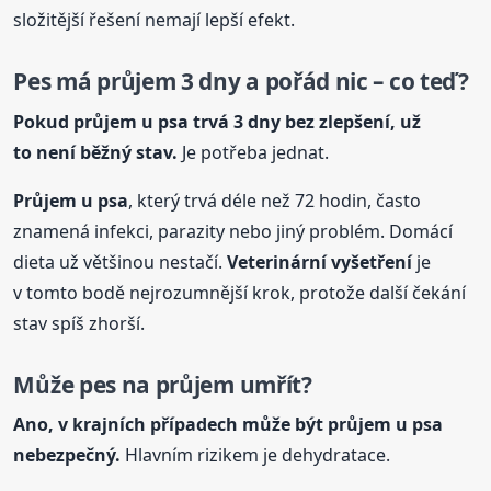
složitější řešení nemají lepší efekt.
Pes má průjem 3 dny a pořád nic – co teď?
Pokud průjem
u psa
trvá 3 dny bez zlepšení, už
to není běžný stav.
Je potřeba jednat.
Průjem
u psa
, který trvá déle než 72 hodin, často
znamená infekci, parazity nebo jiný problém. Domácí
dieta už většinou nestačí.
Veterinární vyšetření
je
v tomto bodě nejrozumnější krok, protože další čekání
stav spíš zhorší.
Může pes na průjem umřít?
Ano, v krajních případech může být průjem
u psa
nebezpečný.
Hlavním rizikem je dehydratace.