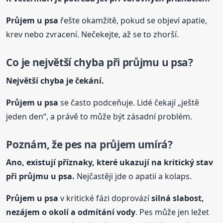
Průjem
u psa
řešte okamžitě, pokud se objeví apatie,
krev nebo zvracení. Nečekejte, až se to zhorší.
Co je největší chyba při průjmu
u psa
?
Největší chyba je čekání.
Průjem
u psa
se často podceňuje. Lidé čekají „ještě
jeden den“, a právě to může být zásadní problém.
Poznám, že pes na průjem umírá?
Ano, existují příznaky, které ukazují na kritický stav
při průjmu
u psa
.
Nejčastěji jde o apatii a kolaps.
Průjem
u psa
v kritické fázi doprovází
silná slabost,
nezájem o okolí a odmítání vody
. Pes může jen ležet