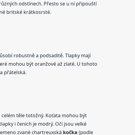
různých odstínech. Přesto se u ní připouští
é britské krátkosrsté.
působí robustně a podsaditě. Tlapky mají
teré mohou být oranžové až zlaté. U tohoto
a přátelská.
po celém těle totožný. Koťata mohou být
tlapky i čenich je modrý. Oči jsou velké
 plemeno zvané chartreuxská
kočka
(podle