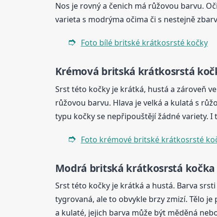
Nos je rovný a čenich má růžovou barvu. Oči 
varieta s modrýma očima či s nestejně zbarv
Foto bílé britské krátkosrsté kočky
Krémová britská
krátkosrstá
koč
Srst této kočky je krátká, hustá a zároveň v
růžovou barvu. Hlava je velká a kulatá s rů
typu kočky se nepřipouštějí žádné variety. I 
Foto krémové britské krátkosrsté ko
Modrá britská
krátkosrstá
kočka
Srst této kočky je krátká a hustá. Barva srst
tygrovaná, ale to obvykle brzy zmizí. Tělo je
a kulaté, jejich barva může být měděná neb