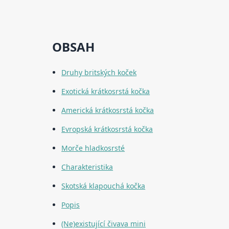
OBSAH
Druhy britských koček
Exotická krátkosrstá kočka
Americká krátkosrstá kočka
Evropská krátkosrstá kočka
Morče hladkosrsté
Charakteristika
Skotská klapouchá kočka
Popis
(Ne)existující čivava mini