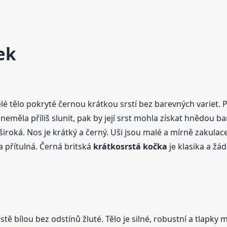
ek
é tělo pokryté černou krátkou srstí bez barevných variet. P
neměla příliš slunit, pak by její srst mohla získat hnědou b
široká. Nos je krátký a černý. Uši jsou malé a mírně zakulacen
a přítulná. Černá britská
krátkosrstá
kočka
je klasika a žád
tě bílou bez odstínů žluté. Tělo je silné, robustní a tlapky m