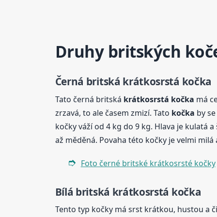
Druhy britských koč
Černá britská
krátkosrstá
kočka
Tato černá britská
krátkosrstá
kočka
má cel
zrzavá, to ale časem zmizí. Tato
kočka
by se 
kočky váží od 4 kg do 9 kg. Hlava je kulatá a 
až měděná. Povaha této kočky je velmi milá 
Foto černé britské krátkosrsté kočky
Bílá britská
krátkosrstá
kočka
Tento typ kočky má srst krátkou, hustou a čis