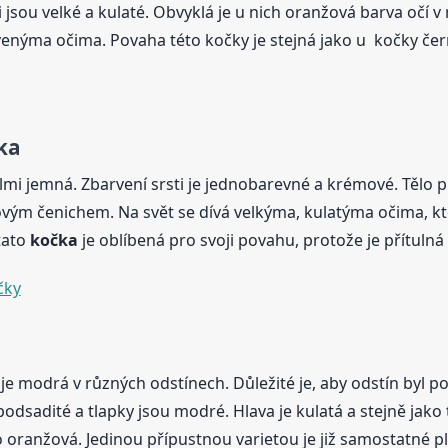
jsou velké a kulaté. Obvyklá je u nich oranžová barva očí v 
enýma očima. Povaha této kočky je stejná jako u kočky čern
ka
elmi jemná. Zbarvení srsti je jednobarevné a krémové. Tělo 
žovým čenichem. Na svět se dívá velkýma, kulatýma očima, k
tato
kočka
je oblíbená pro svoji povahu, protože je přítulná 
čky
i je modrá v různých odstínech. Důležité je, aby odstín byl 
 podsadité a tlapky jsou modré. Hlava je kulatá a stejně jako 
o oranžová. Jedinou přípustnou varietou je již samostatné