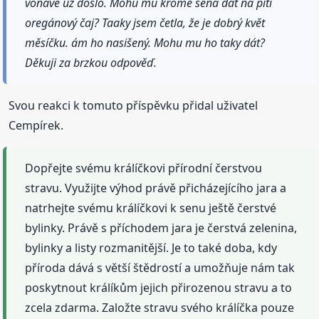
voňavé už došlo. Mohu mu kromě sena dát na pití
oregánový čaj? Taaky jsem četla, že je dobrý květ
měsíčku. ám ho nasišený. Mohu mu ho taky dát?
Děkuji za brzkou odpověď.
Svou reakci k tomuto příspěvku přidal uživatel
Cempírek.
Dopřejte svému králíčkovi přírodní čerstvou
stravu. Využijte výhod právě přicházejícího jara a
natrhejte svému králíčkovi k senu ještě čerstvé
bylinky. Právě s příchodem jara je čerstvá zelenina,
bylinky a listy rozmanitější. Je to také doba, kdy
příroda dává s větší štědrostí a umožňuje nám tak
poskytnout králíkům jejich přirozenou stravu a to
zcela zdarma. Založte stravu svého králíčka pouze