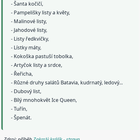
- Šanta kočičí,
- Pampelišky listy a květy,
- Malinové listy,
- Jahodové listy,
- Listy ředkvičky,
- Lístky máty,
- Kokoška pastuší tobolka,
- Artyčok listy a srdce,
- Řeřicha,
- Různé druhy salátů Batavia, kudrnatý, ledový...
- Dubový list,
- Bílý mnohokvět Ice Queen,
- Tuřín,
- Špenát.
Zdroj: příběh
Zakrslý králík - strava