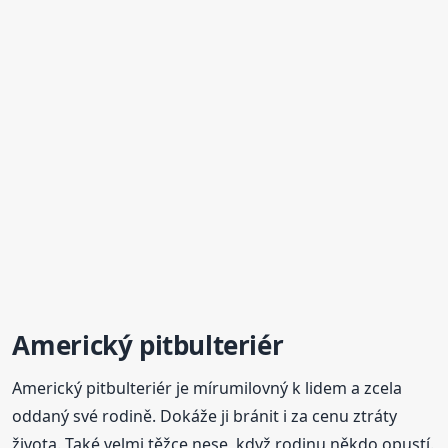
Americký pitbulteriér
Americký pitbulteriér je mírumilovný k lidem a zcela
oddaný své rodině. Dokáže ji bránit i za cenu ztráty
života. Také velmi těžce nese, když rodinu někdo opustí.