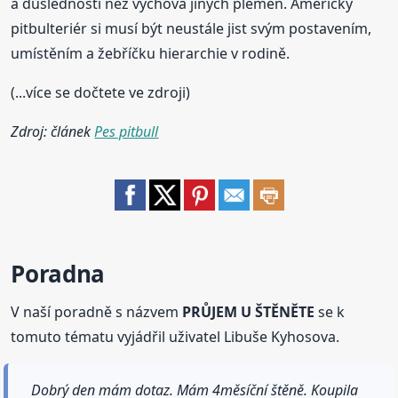
a důslednosti než výchova jiných plemen. Americký
pitbulteriér si musí být neustále jist svým postavením,
umístěním a žebříčku hierarchie v rodině.
(...více se dočtete ve zdroji)
Zdroj: článek
Pes pitbull
Poradna
V naší poradně s názvem
PRŮJEM U ŠTĚNĚTE
se k
tomuto tématu vyjádřil uživatel Libuše Kyhosova.
Dobrý den mám dotaz. Mám 4měsíční štěně. Koupila