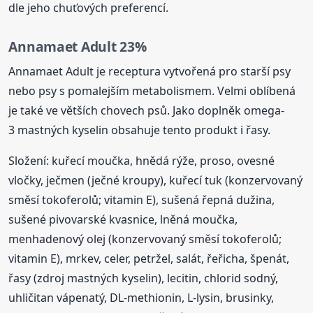
dle jeho chuťových preferencí.
Annamaet Adult 23%
Annamaet Adult je receptura vytvořená pro starší psy
nebo psy s pomalejším metabolismem. Velmi oblíbená
je také ve větších chovech psů. Jako doplněk omega-
3 mastných kyselin obsahuje tento produkt i řasy.
Složení: kuřecí moučka, hnědá rýže, proso, ovesné
vločky, ječmen (ječné kroupy), kuřecí tuk (konzervovaný
směsí tokoferolů; vitamin E), sušená řepná dužina,
sušené pivovarské kvasnice, lněná moučka,
menhadenový olej (konzervovaný směsí tokoferolů;
vitamin E), mrkev, celer, petržel, salát, řeřicha, špenát,
řasy (zdroj mastných kyselin), lecitin, chlorid sodný,
uhličitan vápenatý, DL-methionin, L-lysin, brusinky,