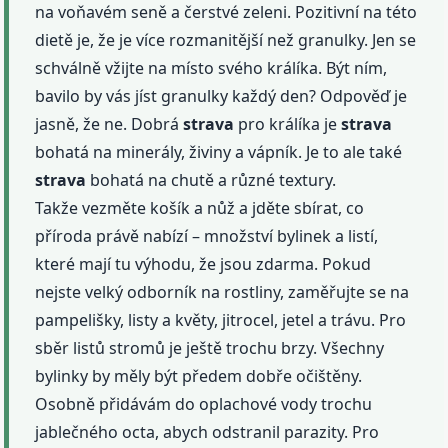
na voňavém seně a čerstvé zeleni. Pozitivní na této
dietě je, že je více rozmanitější než granulky. Jen se
schválně vžijte na místo svého králíka. Být ním,
bavilo by vás jíst granulky každý den? Odpověď je
jasně, že ne. Dobrá
strava
pro králíka je
strava
bohatá na minerály, živiny a vápník. Je to ale také
strava
bohatá na chutě a různé textury.
Takže vezměte košík a nůž a jděte sbírat, co
příroda právě nabízí – množství bylinek a listí,
které mají tu výhodu, že jsou zdarma. Pokud
nejste velký odborník na rostliny, zaměřujte se na
pampelišky, listy a květy, jitrocel, jetel a trávu. Pro
sběr listů stromů je ještě trochu brzy. Všechny
bylinky by měly být předem dobře očištěny.
Osobně přidávám do oplachové vody trochu
jablečného octa, abych odstranil parazity. Pro