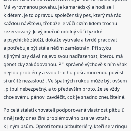
Má vyrovnanou povahu, je kamarádský a hodí se i
k dětem. Je to opravdu společenský pes, který má rád
každou návštěvu, třebaže je vůči cizím lidem trochu
rezervovaný. Je výjimečně odolný vůči fyzické
a psychické zátěži, dokáže vytrvale a tvrdě pracovat
a potřebuje být stále něčím zaměstnán. Při styku
s jinými psy dává najevo svou nadřazenost, kterou má
geneticky zakódovanou. Při správné výchově s ním však
nejsou problémy a svou trochu pošramocenou pověst
si určitě nezaslouží. Ve špatných rukou může být ovšem
„pitbul nebezpečný, a to především proto, že se vždy
chce svému pánovi zavděčit, což je snadno zneužitelné.
Po celá staletí chovateli podporovaná vlastnost pitbulů
z něj tedy dnes činí problémového psa ve vztahu
k jiným psům. Oproti tomu pitbulteriéry, kteří se v ringu