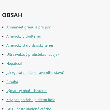
OBSAH
Annamaet granule pro psy
Americký pitbulteriér
Americký stafordšírský teriér
Ultrazvukový protištěkací obojek
Hepatosil
Jak vybrat podle zdravotního stavu?
Povaha
Výmarský ohař – historie
Kdy pes potřebuje dietní jídlo
FAQ – často kladené otázky