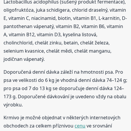
Lactobacillus acidophilus (sušený produkt fermentace),
oligofruktóza, juka schidigera, chlorid draselný, vitamin
E, vitamin C, niacinamid, biotin, vitamin B1, L-karnitin, D-
pantothenan vápenatý, vitamin B2, vitamin B6, vitamin
A, vitamin B12, vitamin D3, kyselina listová,
cholinchlorid, chelát zinku, betain, chelát železa,
selenium kvasnice, chelát mědi, chelát manganu,
jodičnan vápenatý.
Doporučená denní dávka záleží na hmotnosti psa. Pro
psa ve velikosti do 6 kg je vhodná denní dávka 74–124 g;
pro psa od 7 do 13 kg se doporučuje denní dávka 124–
173 g. Doporučené dávkování je uvedeno vždy na obalu
výrobku.
Krmivo je možné objednat v některých internetových
obchodech za celkem příznivou
cenu
ve srovnání