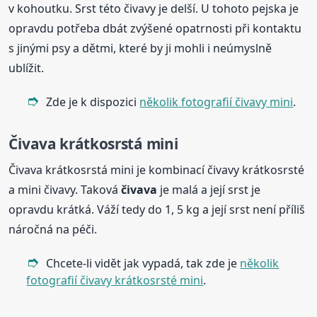
v kohoutku. Srst této čivavy je delší. U tohoto pejska je
opravdu potřeba dbát zvýšené opatrnosti při kontaktu
s jinými psy a dětmi, které by ji mohli i neúmyslně
ublížit.
Zde je k dispozici
několik fotografií čivavy mini
.
Čivava krátkosrstá mini
Čivava krátkosrstá mini je kombinací čivavy krátkosrsté
a mini čivavy. Taková
čivava
je malá a její srst je
opravdu krátká. Váží tedy do 1, 5 kg a její srst není příliš
náročná na péči.
Chcete-li vidět jak vypadá, tak zde je
několik
fotografií čivavy krátkosrsté mini
.