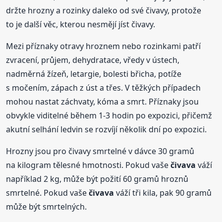
držte hrozny a rozinky daleko od své čivavy, protože
to je další věc, kterou nesmějí jíst čivavy.
Mezi příznaky otravy hroznem nebo rozinkami patří
zvracení, průjem, dehydratace, vředy v ústech,
nadměrná žízeň, letargie, bolesti břicha, potíže
s močením, zápach z úst a třes. V těžkých případech
mohou nastat záchvaty, kóma a smrt. Příznaky jsou
obvykle viditelné během 1-3 hodin po expozici, přičemž
akutní selhání ledvin se rozvíjí několik dní po expozici.
Hrozny jsou pro čivavy smrtelné v dávce 30 gramů
na kilogram tělesné hmotnosti. Pokud vaše
čivava
váží
například 2 kg, může být požití 60 gramů hroznů
smrtelné. Pokud vaše
čivava
váží tři kila, pak 90 gramů
může být smrtelných.