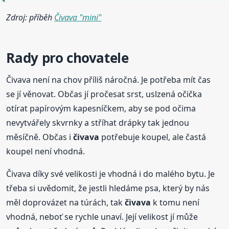
Zdroj: příběh
Čivava "mini"
Rady pro chovatele
Čivava není na chov příliš náročná. Je potřeba mít čas
se jí věnovat. Občas jí pročesat srst, uslzená očička
otírat papírovým kapesníčkem, aby se pod očima
nevytvářely skvrnky a stříhat drápky tak jednou
měsíčně. Občas i
čivava
potřebuje koupel, ale častá
koupel není vhodná.
Čivava díky své velikosti je vhodná i do malého bytu. Je
třeba si uvědomit, že jestli hledáme psa, který by nás
měl doprovázet na túrách, tak
čivava
k tomu není
vhodná, neboť se rychle unaví. Její velikost jí může