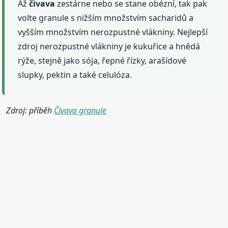
Až
čivava
zestárne nebo se stane obézní, tak pak
volte granule s nižším množstvím sacharidů a
vyšším množstvím nerozpustné vlákniny. Nejlepší
zdroj nerozpustné vlákniny je kukuřice a hnědá
rýže, stejně jako sója, řepné řízky, arašídové
slupky, pektin a také celulóza.
Zdroj: příběh
Čivava granule