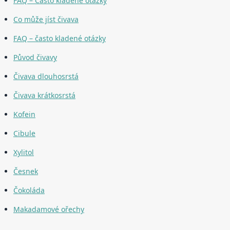
FAQ – Často kladené otázky
Co může jíst čivava
FAQ – často kladené otázky
Původ čivavy
Čivava dlouhosrstá
Čivava krátkosrstá
Kofein
Cibule
Xylitol
Česnek
Čokoláda
Makadamové ořechy