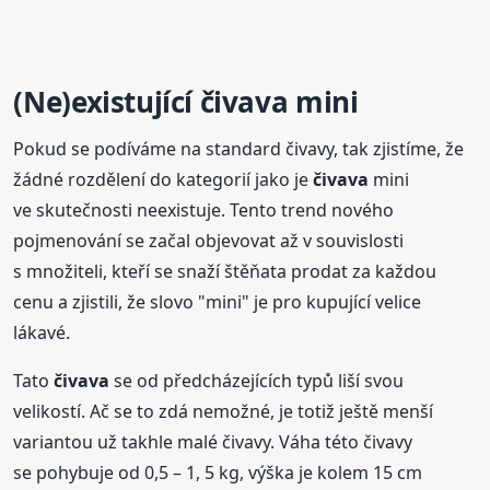
(Ne)existující
čivava
mini
Pokud se podíváme na standard čivavy, tak zjistíme, že
žádné rozdělení do kategorií jako je
čivava
mini
ve skutečnosti neexistuje. Tento trend nového
pojmenování se začal objevovat až v souvislosti
s množiteli, kteří se snaží štěňata prodat za každou
cenu a zjistili, že slovo "mini" je pro kupující velice
lákavé.
Tato
čivava
se od předcházejících typů liší svou
velikostí. Ač se to zdá nemožné, je totiž ještě menší
variantou už takhle malé čivavy. Váha této čivavy
se pohybuje od 0,5 – 1, 5 kg, výška je kolem 15 cm