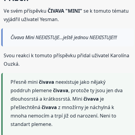
Ve svém příspěvku
ČIVAVA "MINI"
se k tomuto tématu
vyjádřil uživatel Yesman.
Čivava Mini NEEXISTUJE...ještě jednou NEEXISTUJE!!!
Svou reakci k tomuto příspěvku přidal uživatel Karolína
Ouzká.
Přesně mini
čivava
neexistuje jako nějaký
poddruh plemene
čivava
, protože ty jsou jen dva
dlouhosrstá a krátkosrstá. Mini
čivava
je
přešlechtěná
čivava
z množírny je náchylná k
mnoha nemocím a trpí již od narození. Neni to
standart plemene.