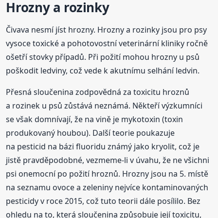
Hrozny a rozinky
Čivava nesmí jíst hrozny. Hrozny a rozinky jsou pro psy
vysoce toxické a pohotovostní veterinární kliniky ročně
ošetří stovky případů. Při požití mohou hrozny u psů
poškodit ledviny, což vede k akutnímu selhání ledvin.
Přesná sloučenina zodpovědná za toxicitu hroznů
a rozinek u psů zůstává neznámá. Někteří výzkumníci
se však domnívají, že na vině je mykotoxin (toxin
produkovaný houbou). Další teorie poukazuje
na pesticid na bázi fluoridu známý jako kryolit, což je
jistě pravděpodobné, vezmeme-li v úvahu, že ne všichni
psi onemocní po požití hroznů. Hrozny jsou na 5. místě
na seznamu ovoce a zeleniny nejvíce kontaminovaných
pesticidy v roce 2015, což tuto teorii dále posílilo. Bez
ohledu na to, která sloučenina způsobuje její toxicitu,