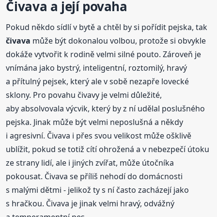
Čivava a její povaha
Pokud někdo sídlí v bytě a chtěl by si pořídit pejska, tak
čivava
může být dokonalou volbou, protože si obvykle
dokáže vytvořit k rodině velmi silné pouto. Zároveň je
vnímána jako bystrý, inteligentní, roztomilý, hravý
a přítulný pejsek, který ale v sobě nezapře lovecké
sklony. Pro povahu čivavy je velmi důležité,
aby absolvovala výcvik, který by z ní udělal poslušného
pejska. Jinak může být velmi neposlušná a někdy
i agresivní. Čivava i přes svou velikost může ošklivě
ublížit, pokud se totiž cítí ohrožená a v nebezpečí útoku
ze strany lidí, ale i jiných zvířat, může útočníka
pokousat. Čivava se příliš nehodí do domácnosti
s malými dětmi - jelikož ty s ní často zacházejí jako
s hračkou. Čivava je jinak velmi hravý, odvážný
a temperamentní pes.