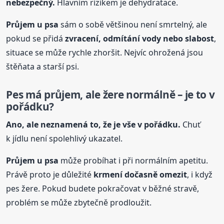
nebezpečný.
Hlavním rizikem je dehydratace.
Průjem
u psa
sám o sobě většinou není smrtelný, ale
pokud se přidá
zvracení, odmítání vody nebo slabost
,
situace se může rychle zhoršit. Nejvíc ohrožená jsou
štěňata a starší psi.
Pes má průjem, ale žere normálně – je to v
pořádku?
Ano, ale neznamená to, že je vše v pořádku.
Chuť
k jídlu není spolehlivý ukazatel.
Průjem
u psa
může probíhat i při normálním apetitu.
Právě proto je důležité
krmení dočasně omezit
, i když
pes žere. Pokud budete pokračovat v běžné stravě,
problém se může zbytečně prodloužit.