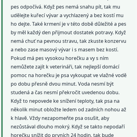
pes odpočívá. Když pes nemá snahu pít, tak mu
udělejte kuřecí vývar a vychlazený a bez kostí mu
ho dejte. Také krmení je v této době důležité a pes
by měl každý den přijmout dostatek potravy. Když
nemá chuť na pevnou stravu, tak zkuste konzervu
a nebo zase masový vývar i s masem bez kostí.
Pokud má pes vysokou horečku a vy s ním
nemůžete zajít k veterináři, tak nejlepší domácí
pomoc na horečku je psa vykoupat ve vlažné vodě
po dobu přesně dvou minut. Voda nesmí být
studená a čas nesmí překročit uvedenou dobu.
Když to nepovede ke snížení teploty, tak psa na
několik minut obložte ledem od zadních nohou až
k hlavě. Vždy nezapomeňte psa osušit, aby
nezůstával dlouho mokrý. Když se takto nepodaří
horečku snížit do prvních 24 hodin, tak bude