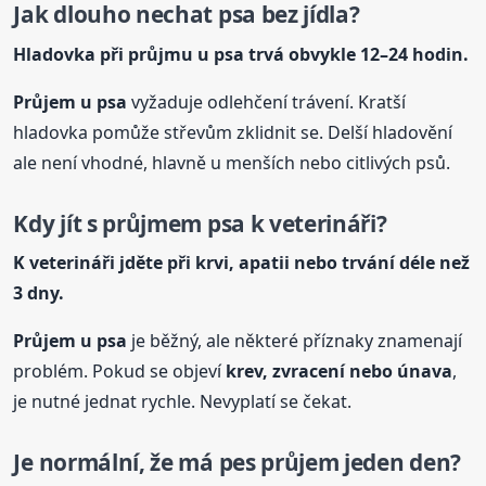
Jak dlouho nechat psa bez jídla?
Hladovka při průjmu
u psa
trvá obvykle 12–24 hodin.
Průjem
u psa
vyžaduje odlehčení trávení. Kratší
hladovka pomůže střevům zklidnit se. Delší hladovění
ale není vhodné, hlavně u menších nebo citlivých psů.
Kdy jít s průjmem psa k veterináři?
K veterináři jděte při krvi, apatii nebo trvání déle než
3 dny.
Průjem
u psa
je běžný, ale některé příznaky znamenají
problém. Pokud se objeví
krev, zvracení nebo únava
,
je nutné jednat rychle. Nevyplatí se čekat.
Je normální, že má pes průjem jeden den?