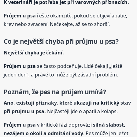
K veterináři je potřeba jet při varovných příznacích.
Průjem
u psa
řešte okamžitě, pokud se objeví apatie,
krev nebo zvracení. Nečekejte, až se to zhorší.
Co je největší chyba při průjmu
u psa
?
Největší chyba je čekání.
Průjem
u psa
se často podceňuje. Lidé čekají „ještě
jeden den“, a právě to může být zásadní problém.
Poznám, že pes na průjem umírá?
Ano, existují příznaky, které ukazují na kritický stav
při průjmu
u psa
.
Nejčastěji jde o apatii a kolaps.
Průjem
u psa
v kritické fázi doprovází
silná slabost,
nezájem o okolí a odmítání vody
. Pes může jen ležet