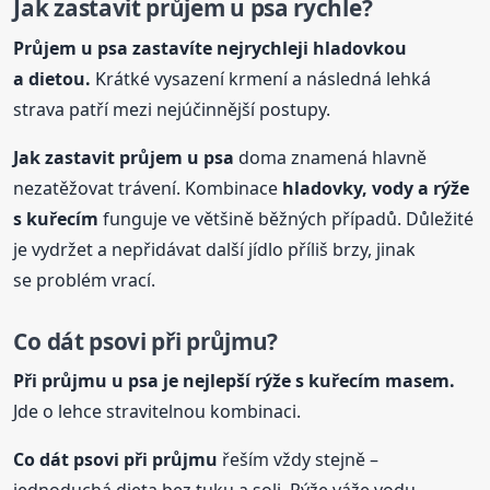
Jak zastavit průjem
u psa
rychle?
Průjem
u psa
zastavíte nejrychleji hladovkou
a dietou.
Krátké vysazení krmení a následná lehká
strava patří mezi nejúčinnější postupy.
Jak zastavit průjem
u psa
doma znamená hlavně
nezatěžovat trávení. Kombinace
hladovky, vody a rýže
s kuřecím
funguje ve většině běžných případů. Důležité
je vydržet a nepřidávat další jídlo příliš brzy, jinak
se problém vrací.
Co dát psovi při průjmu?
Při průjmu
u psa
je nejlepší rýže s kuřecím masem.
Jde o lehce stravitelnou kombinaci.
Co dát psovi při průjmu
řeším vždy stejně –