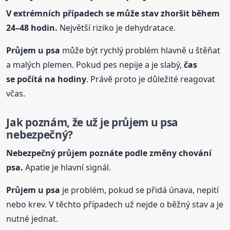
V extrémních případech se může stav zhoršit během
24–48 hodin.
Největší riziko je dehydratace.
Průjem
u psa
může být rychlý problém hlavně u štěňat
a malých plemen. Pokud pes nepije a je slabý,
čas
se počítá na hodiny
. Právě proto je důležité reagovat
včas.
Jak poznám, že už je průjem
u psa
nebezpečný?
Nebezpečný průjem poznáte podle změny chování
psa.
Apatie je hlavní signál.
Průjem
u psa
je problém, pokud se přidá únava, nepití
nebo krev. V těchto případech už nejde o běžný stav a je
nutné jednat.