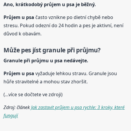
Ano, krátkodobý průjem
u psa
je běžný.
Průjem
u psa
často vznikne po dietní chybě nebo
stresu. Pokud odezní do 24 hodin a pes je aktivní, není
důvod k obavám.
Může pes jíst granule při průjmu?
Granule při průjmu
u psa
nedávejte.
Průjem
u psa
vyžaduje lehkou stravu. Granule jsou
hůře stravitelné a mohou stav zhoršit.
(...více se dočtete ve zdroji)
Zdroj: článek
Jak zastavit průjem u psa rychle: 3 kroky, které
fungují