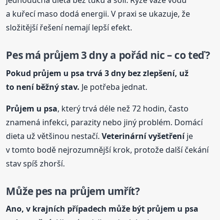
jednoduchá dieta bez tuku a soli. Rýže váže vodu
a kuřecí maso dodá energii. V praxi se ukazuje, že
složitější řešení nemají lepší efekt.
Pes má průjem 3 dny a pořád nic – co teď?
Pokud průjem
u psa
trvá 3 dny bez zlepšení, už
to není běžný stav.
Je potřeba jednat.
Průjem
u psa
, který trvá déle než 72 hodin, často
znamená infekci, parazity nebo jiný problém. Domácí
dieta už většinou nestačí.
Veterinární vyšetření
je
v tomto bodě nejrozumnější krok, protože další čekání
stav spíš zhorší.
Může pes na průjem umřít?
Ano, v krajních případech může být průjem
u psa