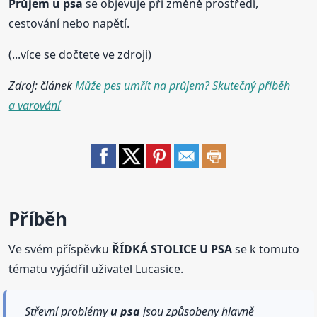
Průjem
u psa
se objevuje při změně prostředí,
cestování nebo napětí.
(...více se dočtete ve zdroji)
Zdroj: článek
Může pes umřít na průjem? Skutečný příběh
a varování
Příběh
Ve svém příspěvku
ŘÍDKÁ STOLICE U PSA
se k tomuto
tématu vyjádřil uživatel Lucasice.
Střevní problémy
u psa
jsou způsobeny hlavně