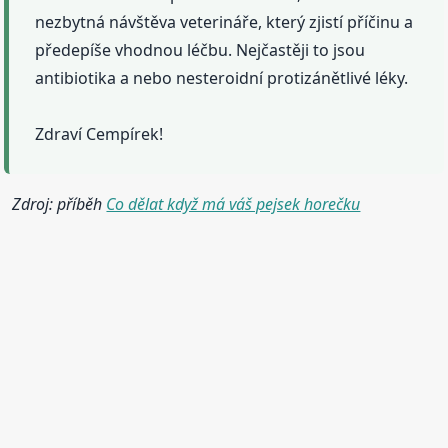
nezbytná návštěva veterináře, který zjistí příčinu a
předepíše vhodnou léčbu. Nejčastěji to jsou
antibiotika a nebo nesteroidní protizánětlivé léky.
Zdraví Cempírek!
Zdroj: příběh
Co dělat když má váš pejsek horečku