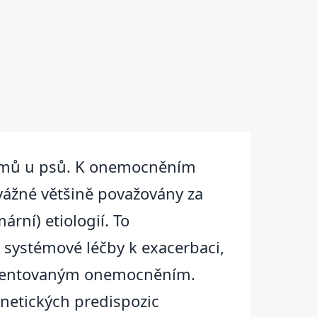
lémů u psů. K onemocněním
evážné většině považovány za
rní) etiologií. To
 systémové léčby k exacerbaci,
ekventovaným onemocněním.
netických predispozic