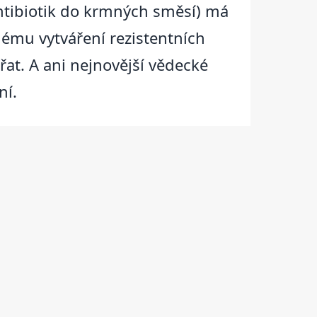
antibiotik do krmných směsí) má
ému vytváření rezistentních
řat. A ani nejnovější vědecké
ní.