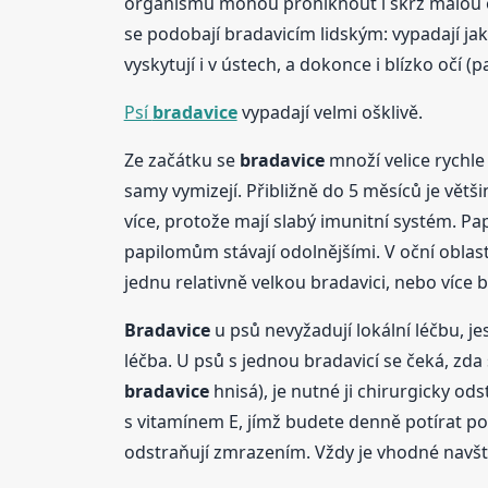
organismu mohou proniknout i skrz malou o
se podobají bradavicím lidským: vypadají jak
vyskytují i v ústech, a dokonce i blízko očí (
Psí
bradavice
vypadají velmi ošklivě.
Ze začátku se
bradavice
množí velice rychle 
samy vymizejí. Přibližně do 5 měsíců je většin
více, protože mají slabý imunitní systém. Pap
papilomům stávají odolnějšími. V oční oblast
jednu relativně velkou bradavici, nebo více 
Bradavice
u psů nevyžadují lokální léčbu, je
léčba. U psů s jednou bradavicí se čeká, zda
bradavice
hnisá), je nutné ji chirurgicky od
s vitamínem E, jímž budete denně potírat po
odstraňují zmrazením. Vždy je vhodné navští