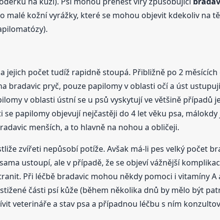
děrku na kůži). Psi mohou přenést viry způsobující
bradav
o malé kožní vyrážky, které se mohou objevit kdekoliv na těle
papilomatózy).
a jejich počet tudíž rapidně stoupá. Přibližně po 2 měsícíc
a bradavic pryč, pouze papilomy v oblasti očí a úst ustupují p
ilomy v oblasti ústní se u psů vyskytují ve většině případů j
i se papilomy objevují nejčastěji do 4 let věku psa, málokdy
bradavic menších, a to hlavně na nohou a obličeji.
stliže zvířeti nepůsobí potíže. Avšak má-li pes velký počet b
 sama ustoupí, ale v případě, že se objeví vážnější komplik
stranit. Při léčbě bradavic mohou někdy pomoci i vitamíny A
stižené části psí kůže (během několika dnů by mělo být pat
vit veterináře a stav psa a případnou léčbu s ním konzultov