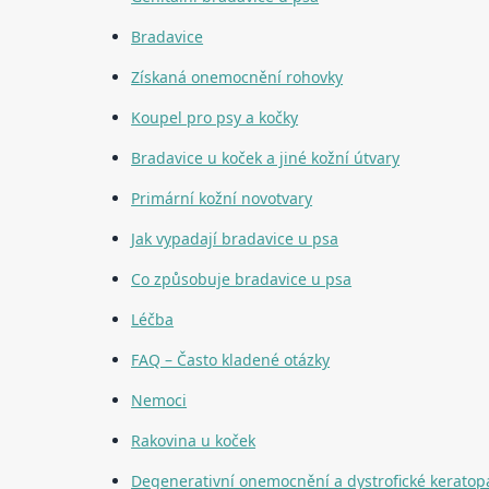
Bradavice
Získaná onemocnění rohovky
Koupel pro psy a kočky
Bradavice u koček a jiné kožní útvary
Primární kožní novotvary
Jak vypadají bradavice u psa
Co způsobuje bradavice u psa
Léčba
FAQ – Často kladené otázky
Nemoci
Rakovina u koček
Degenerativní onemocnění a dystrofické keratop