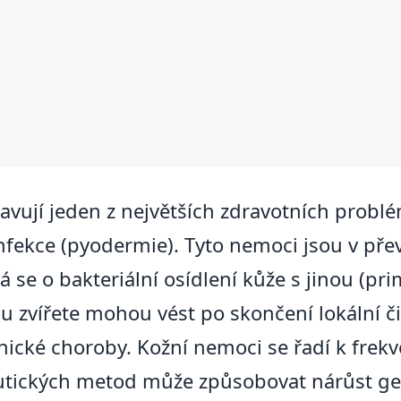
avují jeden z největších zdravotních prob
 infekce (pyodermie). Tyto nemoci jsou v př
e o bakteriální osídlení kůže s jinou (primá
 zvířete mohou vést po skončení lokální či
nické choroby. Kožní nemoci se řadí k fr
eutických metod může způsobovat nárůst ge