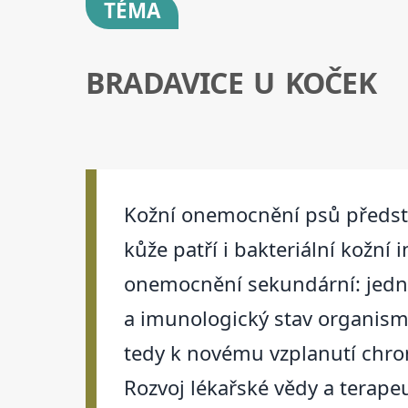
TÉMA
BRADAVICE U KOČEK
Kožní onemocnění psů předst
kůže patří i bakteriální kožní
onemocnění sekundární: jedná s
a imunologický stav organismu
tedy k novému vzplanutí chro
Rozvoj lékařské vědy a terap