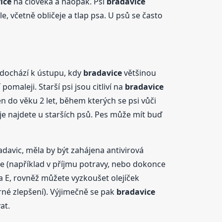
ice
na člověka a naopak. Psí
bradavice
, včetně obličeje a tlap psa. U psů se často
h dochází k ústupu, kdy
bradavice
většinou
omaleji. Starší psi jsou citliví na
bradavice
en do věku 2 let, během kterých se psi vůči
 je najdete u starších psů. Pes může mít buď
radavic, měla by být zahájena antivirová
ace (například v příjmu potravy, nebo dokonce
 a E, rovněž můžete vyzkoušet olejíček
rné zlepšení). Výjimečně se pak
bradavice
at.