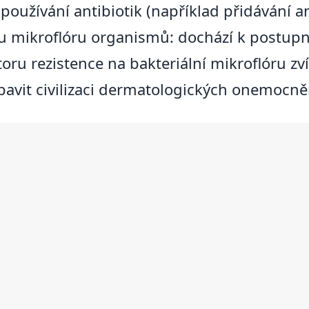
oužívání antibiotik (například přidávání 
u mikroflóru organismů: dochází k postupn
ru rezistence na bakteriální mikroflóru zví
avit civilizaci dermatologických onemocně