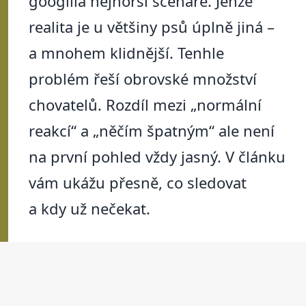
googlila nejhorší scénáře. Jenže
realita je u většiny psů úplně jiná –
a mnohem klidnější. Tenhle
problém řeší obrovské množství
chovatelů. Rozdíl mezi „normální
reakcí“ a „něčím špatným“ ale není
na první pohled vždy jasný. V článku
vám ukážu přesně, co sledovat
a kdy už nečekat.