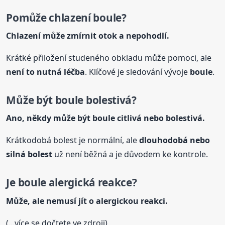
Pomůže chlazení
boule
?
Chlazení může zmírnit otok a nepohodlí.
Krátké přiložení studeného obkladu může pomoci, ale
není to nutná léčba
. Klíčové je sledování vývoje
boule
.
Může být
boule
bolestivá?
Ano, někdy může být
boule
citlivá nebo bolestivá.
Krátkodobá bolest je normální, ale
dlouhodobá nebo
silná bolest
už není běžná a je důvodem ke kontrole.
Je
boule
alergická reakce?
Může, ale nemusí jít o alergickou reakci.
(...více se dočtete ve zdroji)