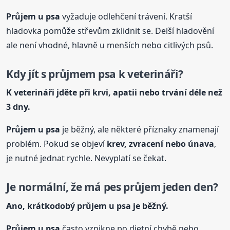
Průjem
u psa
vyžaduje odlehčení trávení. Kratší
hladovka pomůže střevům zklidnit se. Delší hladovění
ale není vhodné, hlavně u menších nebo citlivých psů.
Kdy jít s průjmem psa k veterináři?
K veterináři jděte při krvi, apatii nebo trvání déle než
3 dny.
Průjem
u psa
je běžný, ale některé příznaky znamenají
problém. Pokud se objeví
krev, zvracení nebo únava
,
je nutné jednat rychle. Nevyplatí se čekat.
Je normální, že má pes průjem jeden den?
Ano, krátkodobý průjem
u psa
je běžný.
Průjem
u psa
často vznikne po dietní chybě nebo