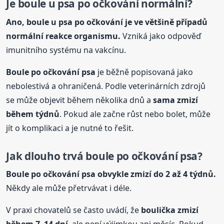
Je
boule
u psa
po očkování normální?
Ano,
boule
u psa
po očkování je ve většině případů
normální reakce organismu.
Vzniká jako odpověď
imunitního systému na vakcínu.
Boule
po očkování psa
je běžně popisovaná jako
nebolestivá a ohraničená. Podle veterinárních zdrojů
se může objevit během několika dnů a
sama zmizí
během týdnů
. Pokud ale začne růst nebo bolet, může
jít o komplikaci a je nutné to řešit.
Jak dlouho trvá
boule
po očkování psa?
Boule
po očkování psa obvykle zmizí do 2 až 4 týdnů.
Někdy ale může přetrvávat i déle.
V praxi chovatelů se často uvádí, že
boulička zmizí