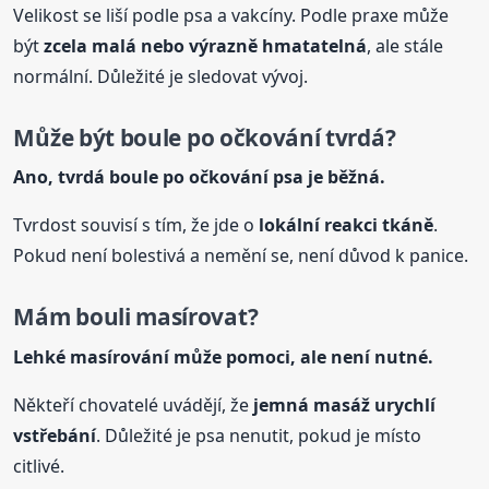
Velikost se liší podle psa a vakcíny. Podle praxe může
být
zcela malá nebo výrazně hmatatelná
, ale stále
normální. Důležité je sledovat vývoj.
Může být
boule
po očkování tvrdá?
Ano, tvrdá
boule
po očkování psa je běžná.
Tvrdost souvisí s tím, že jde o
lokální reakci tkáně
.
Pokud není bolestivá a nemění se, není důvod k panice.
Mám bouli masírovat?
Lehké masírování může pomoci, ale není nutné.
Někteří chovatelé uvádějí, že
jemná masáž urychlí
vstřebání
. Důležité je psa nenutit, pokud je místo
citlivé.