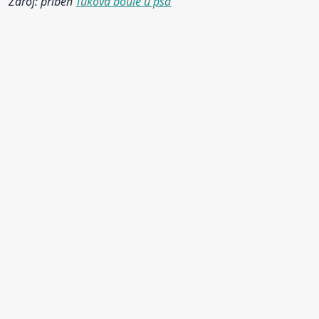
Zdroj: příběh
Tuková boule u psa