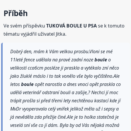
Příběh
Ve svém příspěvku
TUKOVÁ BOULE U PSA
se k tomuto
tématu vyjádřil uživatel Jitka.
Dobrý den, mám k Vám velkou prosbu.Vloni se mé
11leté fence udělala na pravé zadní noze
boule
o
velikosti cca6cm posléze ji praskla a vytékalo zní něco
jako žluklé máslo i to tak vonělo vše bylo vyčištěno.Ale
letos
boule
opět narostla a dnes vnoci opět praskla co
udělá veterinář odstraní bouli a zašije,? Nechci jí moc
trápit prošla si před třemi lety nechtěnou kastací kde jí
MvDr vyoperovala celý vniřek jelikož měla už i sepsy a
já nevěděla zda přežije činé.Ale je to holka statečná je
veselá sní vše co jí dám. Byla by od Vás nějaká možná