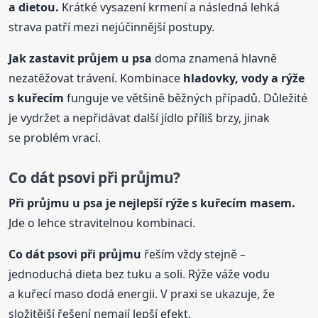
a dietou.
Krátké vysazení krmení a následná lehká
strava patří mezi nejúčinnější postupy.
Jak zastavit průjem
u psa
doma znamená hlavně
nezatěžovat trávení. Kombinace
hladovky, vody a rýže
s kuřecím
funguje ve většině běžných případů. Důležité
je vydržet a nepřidávat další jídlo příliš brzy, jinak
se problém vrací.
Co dát psovi při průjmu?
Při průjmu
u psa
je nejlepší rýže s kuřecím masem.
Jde o lehce stravitelnou kombinaci.
Co dát psovi při průjmu
řeším vždy stejně –
jednoduchá dieta bez tuku a soli. Rýže váže vodu
a kuřecí maso dodá energii. V praxi se ukazuje, že
složitější řešení nemají lepší efekt.