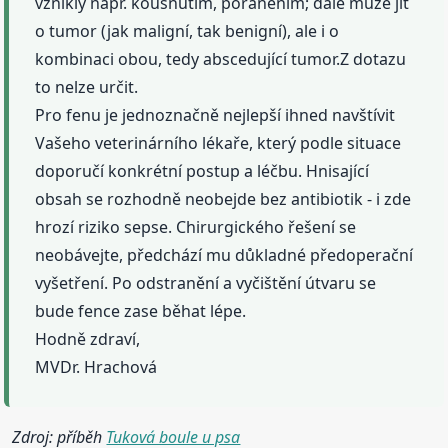
vzniklý např. kousnutím, poraněním; dále může jít
o tumor (jak maligní, tak benigní), ale i o
kombinaci obou, tedy abscedující tumor.Z dotazu
to nelze určit.
Pro fenu je jednoznačně nejlepší ihned navštívit
Vašeho veterinárního lékaře, který podle situace
doporučí konkrétní postup a léčbu. Hnisající
obsah se rozhodně neobejde bez antibiotik - i zde
hrozí riziko sepse. Chirurgického řešení se
neobávejte, předchází mu důkladné předoperační
vyšetření. Po odstranění a vyčištění útvaru se
bude fence zase běhat lépe.
Hodně zdraví,
MVDr. Hrachová
Zdroj: příběh
Tuková boule u psa