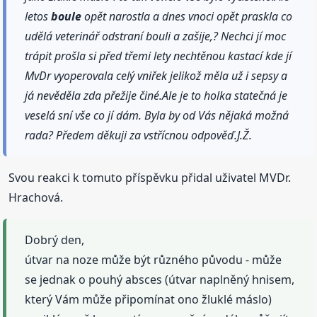
letos
boule
opět narostla a dnes vnoci opět praskla co
udělá veterinář odstraní bouli a zašije,? Nechci jí moc
trápit prošla si před třemi lety nechtěnou kastací kde jí
MvDr vyoperovala celý vniřek jelikož měla už i sepsy a
já nevěděla zda přežije činé.Ale je to holka statečná je
veselá sní vše co jí dám. Byla by od Vás nějaká možná
rada? Předem děkuji za vstřícnou odpověď.J.Ž.
Svou reakci k tomuto příspěvku přidal uživatel MVDr.
Hrachová.
Dobrý den,
útvar na noze může být různého původu - může
se jednak o pouhý absces (útvar naplněný hnisem,
který Vám může připomínat ono žluklé máslo)