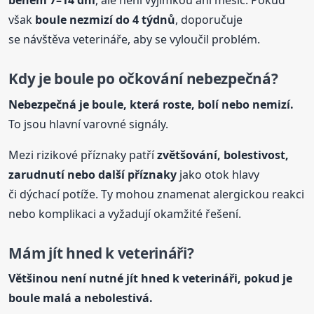
během 7–14 dní
, ale není výjimkou ani měsíc. Pokud
však
boule
nezmizí do 4 týdnů
, doporučuje
se návštěva veterináře, aby se vyloučil problém.
Kdy je
boule
po očkování nebezpečná?
Nebezpečná je
boule
, která roste, bolí nebo nemizí.
To jsou hlavní varovné signály.
Mezi rizikové příznaky patří
zvětšování, bolestivost,
zarudnutí nebo další příznaky
jako otok hlavy
či dýchací potíže. Ty mohou znamenat alergickou reakci
nebo komplikaci a vyžadují okamžité řešení.
Mám jít hned k veterináři?
Většinou není nutné jít hned k veterináři, pokud je
boule
malá a nebolestivá.