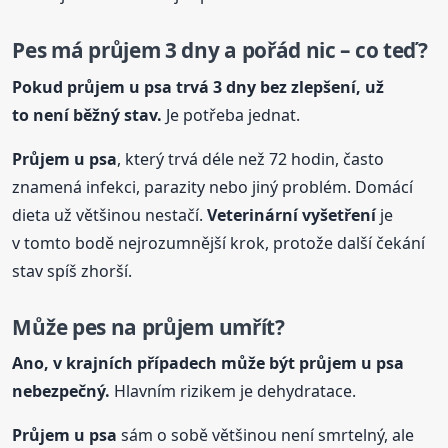
Pes má průjem 3 dny a pořád nic – co teď?
Pokud průjem
u psa
trvá 3 dny bez zlepšení, už
to není běžný stav.
Je potřeba jednat.
Průjem
u psa
, který trvá déle než 72 hodin, často
znamená infekci, parazity nebo jiný problém. Domácí
dieta už většinou nestačí.
Veterinární vyšetření
je
v tomto bodě nejrozumnější krok, protože další čekání
stav spíš zhorší.
Může pes na průjem umřít?
Ano, v krajních případech může být průjem
u psa
nebezpečný.
Hlavním rizikem je dehydratace.
Průjem
u psa
sám o sobě většinou není smrtelný, ale