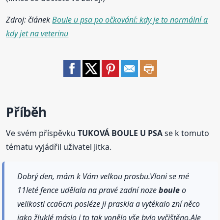
Zdroj: článek
Boule u psa po očkování: kdy je to normální a
kdy jet na veterinu
Příběh
Ve svém příspěvku
TUKOVÁ BOULE U PSA
se k tomuto
tématu vyjádřil uživatel Jitka.
Dobrý den, mám k Vám velkou prosbu.Vloni se mé
11leté fence udělala na pravé zadní noze
boule
o
velikosti cca6cm posléze ji praskla a vytékalo zní něco
jako žluklé máslo i to tak vonělo vše bylo vyčištěno.Ale