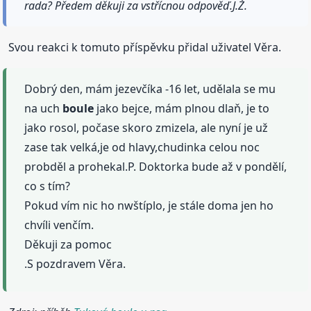
rada? Předem děkuji za vstřícnou odpověď.J.Ž.
Svou reakci k tomuto příspěvku přidal uživatel Věra.
Dobrý den, mám jezevčíka -16 let, udělala se mu
na uch
boule
jako bejce, mám plnou dlaň, je to
jako rosol, počase skoro zmizela, ale nyní je už
zase tak velká,je od hlavy,chudinka celou noc
probděl a prohekal.P. Doktorka bude až v pondělí,
co s tím?
Pokud vím nic ho nwštíplo, je stále doma jen ho
chvíli venčím.
Děkuji za pomoc
.S pozdravem Věra.