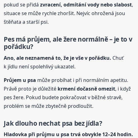
pokud se přidá
zvracení, odmítání vody nebo slabost
,
situace se může rychle zhoršit. Nejvíc ohrožená jsou
štěňata a starší psi.
Pes má průjem, ale žere normálně – je to v
pořádku?
Ano, ale neznamená to, že je vše v pořádku.
Chuť
k jídlu není spolehlivý ukazatel.
Průjem
u psa
může probíhat i při normálním apetitu.
Právě proto je důležité
krmení dočasně omezit
, i když
pes žere. Pokud budete pokračovat v běžné stravě,
problém se může zbytečně prodloužit.
Jak dlouho nechat psa bez jídla?
Hladovka při průjmu
u psa
trvá obvykle 12–24 hodin.