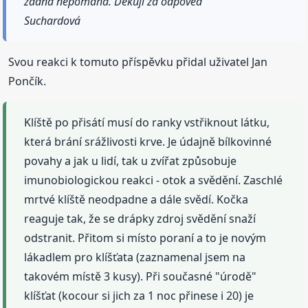
žádná nepomáhá. Děkuji za odpověď
Suchardová
Svou reakci k tomuto příspěvku přidal uživatel Jan
Pončík.
Klíště po přisátí musí do ranky vstřiknout látku,
která brání srážlivosti krve. Je údajně bílkovinné
povahy a jak u lidí, tak u zvířat způsobuje
imunobiologickou reakci - otok a svědění. Zaschlé
mrtvé klíště neodpadne a dále svědí. Kočka
reaguje tak, že se drápky zdroj svědění snaží
odstranit. Přitom si místo poraní a to je novým
lákadlem pro klíšťata (zaznamenal jsem na
takovém místě 3 kusy). Při současné "úrodě"
klíšťat (kocour si jich za 1 noc přinese i 20) je