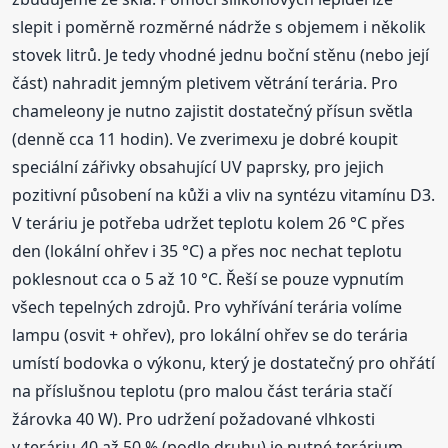
slepit i poměrně rozměrné nádrže s objemem i několik
stovek litrů. Je tedy vhodné jednu boční stěnu (nebo její
část) nahradit jemným pletivem větrání terária. Pro
chameleony je nutno zajistit dostatečný přísun světla
(denně cca 11 hodin). Ve zverimexu je dobré koupit
speciální zářivky obsahující UV paprsky, pro jejich
pozitivní působení na kůži a vliv na syntézu vitamínu D3.
V teráriu je potřeba udržet teplotu kolem 26 °C přes
den (lokální ohřev i 35 °C) a přes noc nechat teplotu
poklesnout cca o 5 až 10 °C. Řeší se pouze vypnutím
všech tepelných zdrojů. Pro vyhřívání terária volíme
lampu (osvit + ohřev), pro lokální ohřev se do terária
umístí bodovka o výkonu, který je dostatečný pro ohřátí
na příslušnou teplotu (pro malou část terária stačí
žárovka 40 W). Pro udržení požadované vlhkosti
v teráriu 40 až 50 % (podle druhu) je nutné terárium