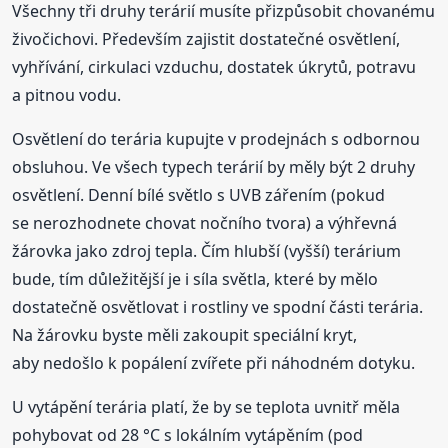
Všechny tři druhy terárií musíte přizpůsobit chovanému
živočichovi. Především zajistit dostatečné osvětlení,
vyhřívání, cirkulaci vzduchu, dostatek úkrytů, potravu
a pitnou vodu.
Osvětlení do terária kupujte v prodejnách s odbornou
obsluhou. Ve všech typech terárií by měly být 2 druhy
osvětlení. Denní bílé světlo s UVB zářením (pokud
se nerozhodnete chovat nočního tvora) a výhřevná
žárovka jako zdroj tepla. Čím hlubší (vyšší) terárium
bude, tím důležitější je i síla světla, které by mělo
dostatečně osvětlovat i rostliny ve spodní části terária.
Na žárovku byste měli zakoupit speciální kryt,
aby nedošlo k popálení zvířete při náhodném dotyku.
U vytápění terária platí, že by se teplota uvnitř měla
pohybovat od 28 °C s lokálním vytápěním (pod