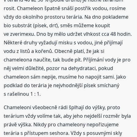
rosit. Chameleon špatně snáší postřik vodou, rosíme
vždy do okolního prostoru terária. Na dno poklademe
bio substrát (písek, drť), směs můžeme koupit
ve zverimexu. Dno by mělo udržet vlhkost cca 48 hodin.
Některé druhy vyžadují misku s vodou, jiné přijímají
vodu z listů a kořenů. Obecně platí, že jak si
chameleona naučíte, tak bude pít. Příjímání vody je pro
něj velmi důležité, pozor na dehydrataci, pokud
chameleon sám nepije, musíme ho napojit sami. Jako
podklad do terária je nejvhodnější písek smíchaný
s rašelinou 1 : 1.
Chameleoni všeobecně rádi šplhají do výšky, proto
terárium vždy volíme tak, aby jeho nejdelší rozměr byla
právě výška. Nikdy pro chameleony nepořizujeme
terária s přístupem seshora. Vždy s posuvnými skly