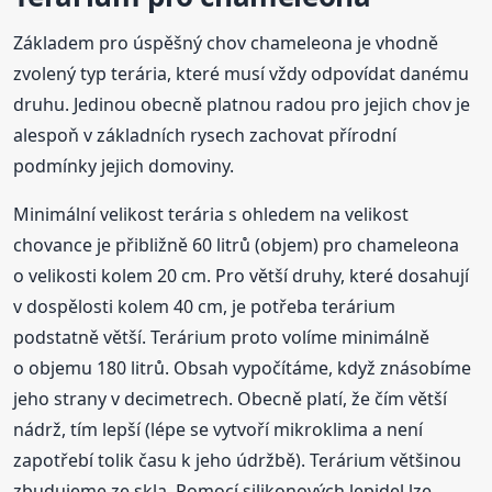
Základem pro úspěšný chov chameleona je vhodně
zvolený typ terária, které musí vždy odpovídat danému
druhu. Jedinou obecně platnou radou pro jejich chov je
alespoň v základních rysech zachovat přírodní
podmínky jejich domoviny.
Minimální velikost terária s ohledem na velikost
chovance je přibližně 60 litrů (objem) pro chameleona
o velikosti kolem 20 cm. Pro větší druhy, které dosahují
v dospělosti kolem 40 cm, je potřeba terárium
podstatně větší. Terárium proto volíme minimálně
o objemu 180 litrů. Obsah vypočítáme, když znásobíme
jeho strany v decimetrech. Obecně platí, že čím větší
nádrž, tím lepší (lépe se vytvoří mikroklima a není
zapotřebí tolik času k jeho údržbě). Terárium většinou
zbudujeme ze skla. Pomocí silikonových lepidel lze