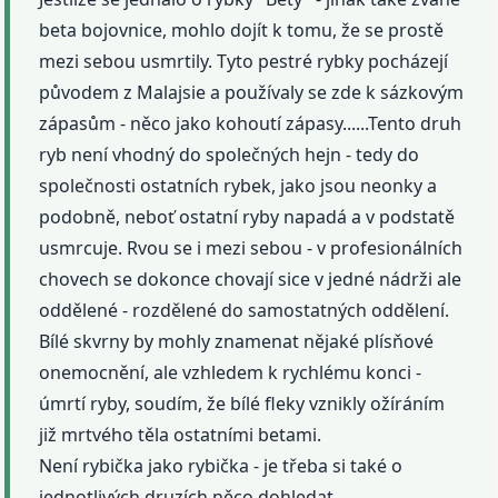
beta bojovnice, mohlo dojít k tomu, že se prostě
mezi sebou usmrtily. Tyto pestré rybky pocházejí
původem z Malajsie a používaly se zde k sázkovým
zápasům - něco jako kohoutí zápasy......Tento druh
ryb není vhodný do společných hejn - tedy do
společnosti ostatních rybek, jako jsou neonky a
podobně, neboť ostatní ryby napadá a v podstatě
usmrcuje. Rvou se i mezi sebou - v profesionálních
chovech se dokonce chovají sice v jedné nádrži ale
oddělené - rozdělené do samostatných oddělení.
Bílé skvrny by mohly znamenat nějaké plísňové
onemocnění, ale vzhledem k rychlému konci -
úmrtí ryby, soudím, že bílé fleky vznikly ožíráním
již mrtvého těla ostatními betami.
Není rybička jako rybička - je třeba si také o
jednotlivých druzích něco dohledat.....