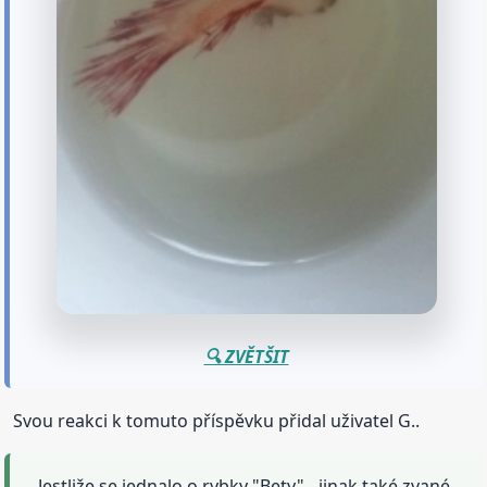
🔍 ZVĚTŠIT
Svou reakci k tomuto příspěvku přidal uživatel G..
Jestliže se jednalo o rybky "Bety" - jinak také zvané