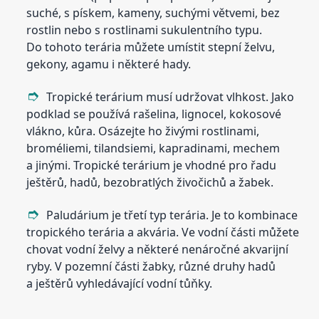
suché, s pískem, kameny, suchými větvemi, bez
rostlin nebo s rostlinami sukulentního typu.
Do tohoto terária můžete umístit stepní želvu,
gekony, agamu i některé hady.
Tropické terárium musí udržovat vlhkost. Jako
podklad se používá rašelina, lignocel, kokosové
vlákno, kůra. Osázejte ho živými rostlinami,
broméliemi, tilandsiemi, kapradinami, mechem
a jinými. Tropické terárium je vhodné pro řadu
ještěrů, hadů, bezobratlých živočichů a žabek.
Paludárium je třetí typ terária. Je to kombinace
tropického terária a akvária. Ve vodní části můžete
chovat vodní želvy a některé nenáročné akvarijní
ryby. V pozemní části žabky, různé druhy hadů
a ještěrů vyhledávající vodní tůňky.