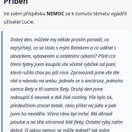
Příběh
Ve svém příspěvku
NEMOC
se k tomuto tématu vyjádřil
uživatel Lucie.
Dobrý den, můžete my někdo prosím poradit, co
nejrychleji, co se stalo s mým Betakem a co udělat s
akvarkem, vybavením a ostatními rybami? Před cca
třemi týdny jsem koupila vše včetně rybiček od paní,
která rušila chov po půl roce. Zprovoznili jsme vše dle
rád a návodu na webu. Jednalo se o ancitruse, jednoho
samce Bety a tři samice Bety. Druhý den jsme
nakoupili 6 neonek a dvě živé rostliny. Vše bylo ok,
předevčírem zmizel betak, ráno přišel na jídlo a pak
jsem ho neviděla. Včera ráno byl mrtví. Má děravé
ploutve a na těle ohromné bílé fleky. Ostatní ryby zatím
dobré. O jakou nemoc se může jednat? Jak mám