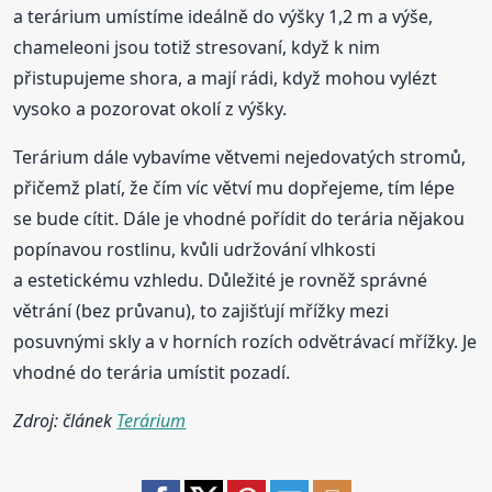
a terárium umístíme ideálně do výšky 1,2 m a výše,
chameleoni jsou totiž stresovaní, když k nim
přistupujeme shora, a mají rádi, když mohou vylézt
vysoko a pozorovat okolí z výšky.
Terárium dále vybavíme větvemi nejedovatých stromů,
přičemž platí, že čím víc větví mu dopřejeme, tím lépe
se bude cítit. Dále je vhodné pořídit do terária nějakou
popínavou rostlinu, kvůli udržování vlhkosti
a estetickému vzhledu. Důležité je rovněž správné
větrání (bez průvanu), to zajišťují mřížky mezi
posuvnými skly a v horních rozích odvětrávací mřížky. Je
vhodné do terária umístit pozadí.
Zdroj: článek
Terárium