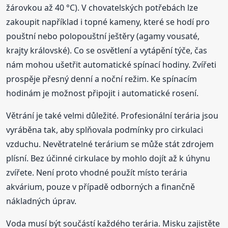
žárovkou až 40 °C). V chovatelských potřebách lze
zakoupit například i topné kameny, které se hodí pro
pouštní nebo polopouštní ještěry (agamy vousaté,
krajty královské). Co se osvětlení a vytápění týče, čas
nám mohou ušetřit automatické spínací hodiny. Zvířeti
prospěje přesný denní a noční režim. Ke spínacím
hodinám je možnost připojit i automatické rosení.
Větrání je také velmi důležité. Profesionální terária jsou
vyráběna tak, aby splňovala podmínky pro cirkulaci
vzduchu. Nevětratelné terárium se může stát zdrojem
plísní. Bez účinné cirkulace by mohlo dojít až k úhynu
zvířete. Není proto vhodné použít místo terária
akvárium, pouze v případě odborných a finančně
nákladných úprav.
Voda musí být součástí každého terária. Misku zajistěte