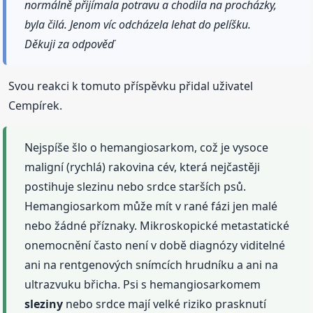
normálně přijímala potravu a chodila na procházky,
byla čilá. Jenom víc odcházela lehat do pelíšku.
Děkuji za odpověď
Svou reakci k tomuto příspěvku přidal uživatel
Cempírek.
Nejspíše šlo o hemangiosarkom, což je vysoce
maligní (rychlá) rakovina cév, která nejčastěji
postihuje slezinu nebo srdce starších psů.
Hemangiosarkom může mít v rané fázi jen malé
nebo žádné příznaky. Mikroskopické metastatické
onemocnění často není v době diagnózy viditelné
ani na rentgenových snímcích hrudníku a ani na
ultrazvuku břicha. Psi s hemangiosarkomem
sleziny
nebo srdce mají velké riziko prasknutí