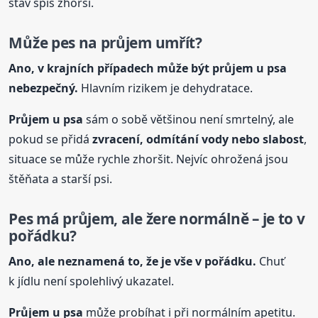
stav spíš zhorší.
Může pes na průjem umřít?
Ano, v krajních případech může být průjem
u psa
nebezpečný.
Hlavním rizikem je dehydratace.
Průjem
u psa
sám o sobě většinou není smrtelný, ale
pokud se přidá
zvracení, odmítání vody nebo slabost
,
situace se může rychle zhoršit. Nejvíc ohrožená jsou
štěňata a starší psi.
Pes má průjem, ale žere normálně – je to v
pořádku?
Ano, ale neznamená to, že je vše v pořádku.
Chuť
k jídlu není spolehlivý ukazatel.
Průjem
u psa
může probíhat i při normálním apetitu.