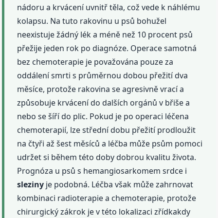
nádoru a krvácení uvnitř těla, což vede k náhlému
kolapsu. Na tuto rakovinu u psů bohužel
neexistuje žádný lék a méně než 10 procent psů
přežije jeden rok po diagnóze. Operace samotná
bez chemoterapie je považována pouze za
oddálení smrti s průměrnou dobou přežití dva
měsíce, protože rakovina se agresivně vrací a
způsobuje krvácení do dalších orgánů v břiše a
nebo se šíří do plic. Pokud je po operaci léčena
chemoterapií, lze střední dobu přežití prodloužit
na čtyři až šest měsíců a léčba může psům pomoci
udržet si během této doby dobrou kvalitu života.
Prognóza u psů s hemangiosarkomem srdce i
sleziny
je podobná. Léčba však může zahrnovat
kombinaci radioterapie a chemoterapie, protože
chirurgický zákrok je v této lokalizaci zřídkakdy