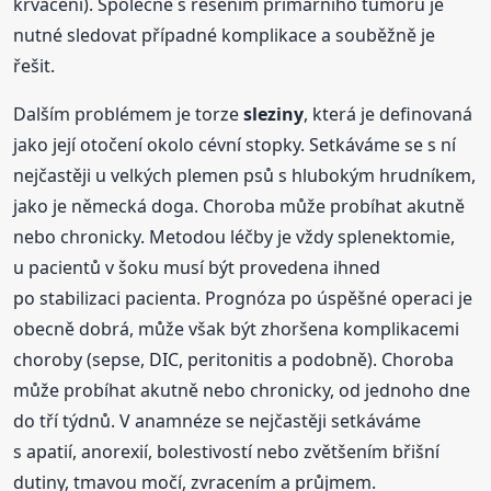
krvácení). Společně s řešením primárního tumoru je
nutné sledovat případné komplikace a souběžně je
řešit.
Dalším problémem je torze
sleziny
, která je definovaná
jako její otočení okolo cévní stopky. Setkáváme se s ní
nejčastěji u velkých plemen psů s hlubokým hrudníkem,
jako je německá doga. Choroba může probíhat akutně
nebo chronicky. Metodou léčby je vždy splenektomie,
u pacientů v šoku musí být provedena ihned
po stabilizaci pacienta. Prognóza po úspěšné operaci je
obecně dobrá, může však být zhoršena komplikacemi
choroby (sepse, DIC, peritonitis a podobně). Choroba
může probíhat akutně nebo chronicky, od jednoho dne
do tří týdnů. V anamnéze se nejčastěji setkáváme
s apatií, anorexií, bolestivostí nebo zvětšením břišní
dutiny, tmavou močí, zvracením a průjmem.