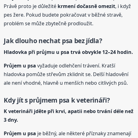
Právě proto je důležité
krmení dočasně omezit
, i když
pes žere. Pokud budete pokračovat v běžné stravě,
problém se může zbytečně prodloužit.
Jak dlouho nechat psa bez jídla?
Hladovka při průjmu
u psa
trvá obvykle 12–24 hodin.
Průjem
u psa
vyžaduje odlehčení trávení. Kratší
hladovka pomůže střevům zklidnit se. Delší hladovění
ale není vhodné, hlavně u menších nebo citlivých psů.
Kdy jít s průjmem psa k veterináři?
K veterináři jděte při krvi, apatii nebo trvání déle než
3 dny.
Průjem
u psa
je běžný, ale některé příznaky znamenají