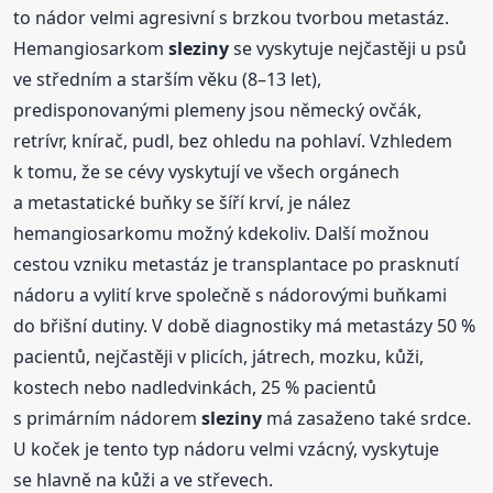
to nádor velmi agresivní s brzkou tvorbou metastáz.
Hemangiosarkom
sleziny
se vyskytuje nejčastěji u psů
ve středním a starším věku (8–13 let),
predisponovanými plemeny jsou německý ovčák,
retrívr, knírač, pudl, bez ohledu na pohlaví. Vzhledem
k tomu, že se cévy vyskytují ve všech orgánech
a metastatické buňky se šíří krví, je nález
hemangiosarkomu možný kdekoliv. Další možnou
cestou vzniku metastáz je transplantace po prasknutí
nádoru a vylití krve společně s nádorovými buňkami
do břišní dutiny. V době diagnostiky má metastázy 50 %
pacientů, nejčastěji v plicích, játrech, mozku, kůži,
kostech nebo nadledvinkách, 25 % pacientů
s primárním nádorem
sleziny
má zasaženo také srdce.
U koček je tento typ nádoru velmi vzácný, vyskytuje
se hlavně na kůži a ve střevech.