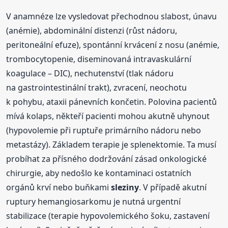
V anamnéze lze vysledovat přechodnou slabost, únavu
(anémie), abdominální distenzi (růst nádoru,
peritoneální efuze), spontánní krvácení z nosu (anémie,
trombocytopenie, diseminovaná intravaskulární
koagulace – DIC), nechutenství (tlak nádoru
na gastrointestinální trakt), zvracení, neochotu
k pohybu, ataxii pánevních končetin. Polovina pacientů
mívá kolaps, někteří pacienti mohou akutně uhynout
(hypovolemie při ruptuře primárního nádoru nebo
metastázy). Základem terapie je splenektomie. Ta musí
probíhat za přísného dodržování zásad onkologické
chirurgie, aby nedošlo ke kontaminaci ostatních
orgánů krví nebo buňkami
sleziny
. V případě akutní
ruptury hemangiosarkomu je nutná urgentní
stabilizace (terapie hypovolemického šoku, zastavení