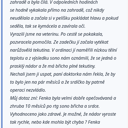
zahradě a byla čilá. V odpoledních hodinách
se hodně vykakala přímo na zahradě, což nikdy
neudělala a začala si v pelíšku pokládat hlavu a pokud
seděla, tak se kymácela a zavírala oči.
Vyrazili jsme na veterinu. Po cestě se pokakala,
pozvracela pomočila. Ze zadečku jí začala vytékat
narůžovělá tekutina. V ordinaci jí naměřili nízkou tělní
teplotu a z výsledku sono nám oznámili, že se jedná o
prasklý nádor a že má břicho plné tekutiny.
Nechali jsem ji uspat, paní doktorka nám řekla, že by
to bylo jen na pár měsíců a že srdíčko by patrně
operaci nezvládlo.
Můj dotaz zní: Fenka byla velmi dobře opečovávaná a
zhruba 10 měsíců po rtg sono břicha a srdce.
Vyhodnoceno jako zdravé. Je možné, že nádor vyroste
tak rychle, nebo kde mohla být chyba ? Fenka