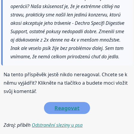
operácii? Naša skúsenosť je, že je extrémne citlivý na
stravu, prakticky sme našli len jedinú konzervu, ktorú
akosi akceptuje jeho trávenie - Dechra Specifi Digestive
Support, ostatné pokusy nedopadli dobre. Zmenili sme
aj dávkovanie z 2x denne na 4x v menšom množstve.
Inak ale veselo psík žije bez problémov ďalej. Sem tam
vnímame, že nemá celkom prirodzenú chuť do jedla.
Na tento příspěvěk jestě nikdo nereagoval. Chcete se k
němu vyjádřit? Klikněte na tlačítko a budete moci vložit
svůj komentář.
Reagovat
Zdroj: příběh
Odstranění sleziny u psa