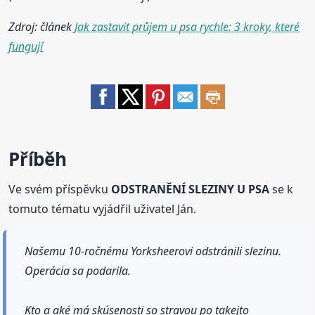
Zdroj: článek
Jak zastavit průjem u psa rychle: 3 kroky, které
fungují
Příběh
Ve svém příspěvku
ODSTRANĚNÍ SLEZINY U PSA
se k
tomuto tématu vyjádřil uživatel Ján.
Našemu 10-ročnému Yorksheerovi odstránili slezinu.
Operácia sa podarila.
Kto a aké má skúsenosti so stravou po takejto