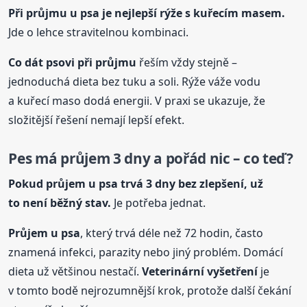
Při průjmu
u psa
je nejlepší rýže s kuřecím masem.
Jde o lehce stravitelnou kombinaci.
Co dát psovi při průjmu
řeším vždy stejně –
jednoduchá dieta bez tuku a soli. Rýže váže vodu
a kuřecí maso dodá energii. V praxi se ukazuje, že
složitější řešení nemají lepší efekt.
Pes má průjem 3 dny a pořád nic – co teď?
Pokud průjem
u psa
trvá 3 dny bez zlepšení, už
to není běžný stav.
Je potřeba jednat.
Průjem
u psa
, který trvá déle než 72 hodin, často
znamená infekci, parazity nebo jiný problém. Domácí
dieta už většinou nestačí.
Veterinární vyšetření
je
v tomto bodě nejrozumnější krok, protože další čekání