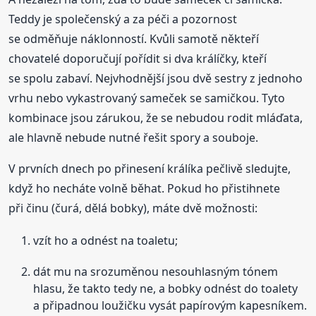
Teddy je společenský a za péči a pozornost
se odměňuje náklonností. Kvůli samotě někteří
chovatelé doporučují pořídit si dva králíčky, kteří
se spolu zabaví. Nejvhodnější jsou dvě sestry z jednoho
vrhu nebo vykastrovaný sameček se samičkou. Tyto
kombinace jsou zárukou, že se nebudou rodit mláďata,
ale hlavně nebude nutné řešit spory a souboje.
V prvních dnech po přinesení králíka pečlivě sledujte,
když ho necháte volně běhat. Pokud ho přistihnete
při činu (čurá, dělá bobky), máte dvě možnosti:
vzít ho a odnést na toaletu;
dát mu na srozuměnou nesouhlasným tónem
hlasu, že takto tedy ne, a bobky odnést do toalety
a připadnou loužičku vysát papírovým kapesníkem.