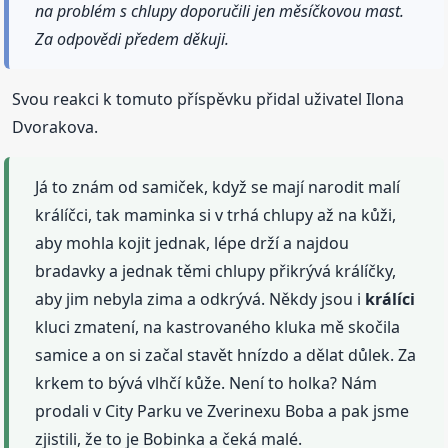
na problém s chlupy doporučili jen měsíčkovou mast.
Za odpovědi předem děkuji.
Svou reakci k tomuto příspěvku přidal uživatel Ilona
Dvorakova.
Já to znám od samiček, když se mají narodit malí
králíčci, tak maminka si v trhá chlupy až na kůži,
aby mohla kojit jednak, lépe drží a najdou
bradavky a jednak těmi chlupy přikrývá králíčky,
aby jim nebyla zima a odkrývá. Někdy jsou i
králíci
kluci zmatení, na kastrovaného kluka mě skočila
samice a on si začal stavět hnízdo a dělat důlek. Za
krkem to bývá vlhčí kůže. Není to holka? Nám
prodali v City Parku ve Zverinexu Boba a pak jsme
zjistili, že to je Bobinka a čeká malé.