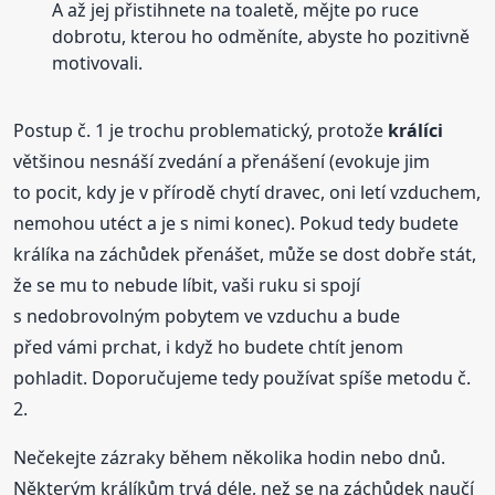
A až jej přistihnete na toaletě, mějte po ruce
dobrotu, kterou ho odměníte, abyste ho pozitivně
motivovali.
Postup č. 1
je trochu problematický, protože
králíci
většinou nesnáší zvedání a přenášení (evokuje jim
to pocit, kdy je v přírodě chytí dravec, oni letí vzduchem,
nemohou utéct a je s nimi konec). Pokud tedy budete
králíka na záchůdek přenášet, může se dost dobře stát,
že se mu to nebude líbit, vaši ruku si spojí
s nedobrovolným pobytem ve vzduchu a bude
před vámi prchat, i když ho budete chtít jenom
pohladit. Doporučujeme tedy používat spíše metodu č.
2.
Nečekejte zázraky během několika hodin nebo dnů.
Některým králíkům trvá déle, než se na záchůdek naučí