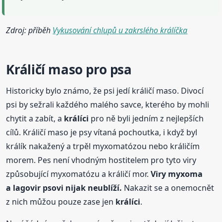
Zdroj: příběh
Vykusování chlupů u zakrslého králíčka
Králičí maso pro psa
Historicky bylo známo, že psi jedí králičí maso. Divocí
psi by sežrali každého malého savce, kterého by mohli
chytit a zabít, a
králíci
pro ně byli jedním z nejlepších
cílů. Králičí maso je psy vítaná pochoutka, i když byl
králík nakažený a trpěl myxomatózou nebo králičím
morem. Pes není vhodným hostitelem pro tyto viry
způsobující myxomatózu a králičí mor.
Viry myxoma
a lagovir psovi nijak neublíží.
Nakazit se a onemocnět
z nich můžou pouze zase jen
králíci
.