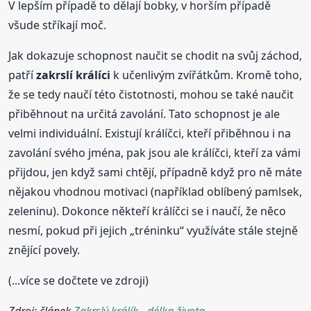
V lepším případě to dělají bobky, v horším případě
všude stříkají moč.
Jak dokazuje schopnost naučit se chodit na svůj záchod,
patří
zakrslí
králíci
k učenlivým zvířátkům. Kromě toho,
že se tedy naučí této čistotnosti, mohou se také naučit
přiběhnout na určitá zavolání. Tato schopnost je ale
velmi individuální. Existují králíčci, kteří přiběhnou i na
zavolání svého jména, pak jsou ale králíčci, kteří za vámi
přijdou, jen když sami chtějí, případně když pro ně máte
nějakou vhodnou motivaci (například oblíbený pamlsek,
zeleninu). Dokonce někteří králíčci se i naučí, že něco
nesmí, pokud při jejich „tréninku“ využíváte stále stejně
znějící povely.
(...více se dočtete ve zdroji)