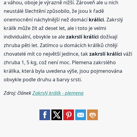
a váhou, oboje je výrazně nižší. Zároveň ale u nich
neustálé šlechtění způsobilo, že jsou k řadě
onemocnění náchylnější než domácí
králíci
. Zakrslý
králík může žít až deset let, ale i toto je velmi
individuální, obvykle se ale
zakrslí
králíci
dožívají
zhruba pěti let. Zatímco u domácích králíků chtějí
chovatelé mít co největší jedince, tak
zakrslí
králíci
váží
zhruba 1, 5 kg, což není moc. Plemena zakrslého
králíka, která byla uvedena výše, jsou pojmenována
obvykle podle druhu a barvy srsti.
Zdroj: článek
Zakrslý králík - plemena