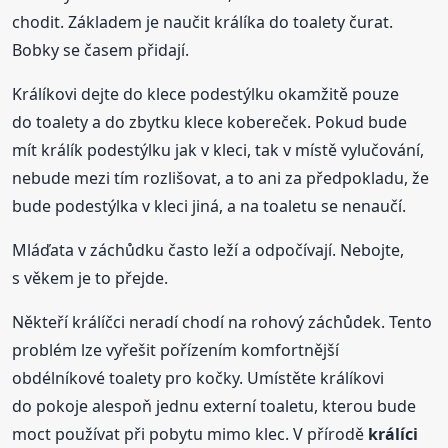
chodit. Základem je naučit králíka do toalety čurat.
Bobky se časem přidají.
Králíkovi dejte do klece podestýlku okamžitě pouze
do toalety a do zbytku klece kobereček. Pokud bude
mít králík podestýlku jak v kleci, tak v místě vylučování,
nebude mezi tím rozlišovat, a to ani za předpokladu, že
bude podestýlka v kleci jiná, a na toaletu se nenaučí.
Mláďata v záchůdku často leží a odpočívají. Nebojte,
s věkem je to přejde.
Někteří králíčci neradí chodí na rohový záchůdek. Tento
problém lze vyřešit pořízením komfortnější
obdélníkové toalety pro kočky. Umístěte králíkovi
do pokoje alespoň jednu externí toaletu, kterou bude
moct používat při pobytu mimo klec. V přírodě
králíci