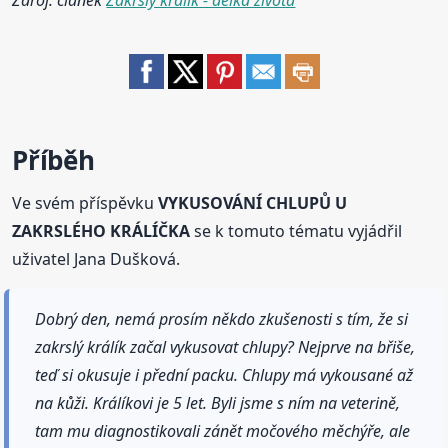
Zdroj: článek
Zakrslý králík - délka života
Příběh
Ve svém příspěvku
VYKUSOVÁNÍ CHLUPŮ U
ZAKRSLÉHO KRÁLÍČKA
se k tomuto tématu vyjádřil
uživatel Jana Dušková.
Dobrý den, nemá prosím někdo zkušenosti s tím, že si
zakrslý králík začal vykusovat chlupy? Nejprve na břiše,
teď si okusuje i přední packu. Chlupy má vykousané až
na kůži. Králíkovi je 5 let. Byli jsme s ním na veterině,
tam mu diagnostikovali zánět močového měchýře, ale