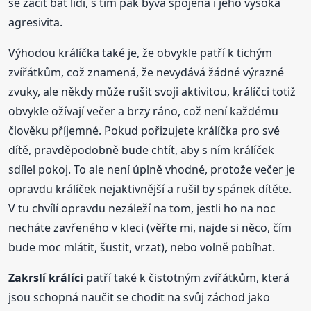
se začít bát lidí, s tím pak bývá spojená i jeho vysoká
agresivita.
Výhodou králíčka také je, že obvykle patří k tichým
zvířátkům, což znamená, že nevydává žádné výrazné
zvuky, ale někdy může rušit svoji aktivitou, králíčci totiž
obvykle ožívají večer a brzy ráno, což není každému
člověku příjemné. Pokud pořizujete králíčka pro své
dítě, pravděpodobně bude chtít, aby s ním králíček
sdílel pokoj. To ale není úplně vhodné, protože večer je
opravdu králíček nejaktivnější a rušil by spánek dítěte.
V tu chvílí opravdu nezáleží na tom, jestli ho na noc
necháte zavřeného v kleci (věřte mi, najde si něco, čím
bude moc mlátit, šustit, vrzat), nebo volně pobíhat.
Zakrslí
králíci
patří také k čistotným zvířátkům, která
jsou schopná naučit se chodit na svůj záchod jako