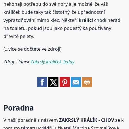
nekonají potřebu do své nory a je možné, že váš
králíček bude taky tak čistotný, že upřednostní
vyprazdňování mimo klec. Někteří
králíci
chodí neradi
na toaletu, pokud jsou jako podestýlka používány
dřevité pelety.
(...více se dočtete ve zdroji)
Zdroj: článek
Zakrslý králíček Teddy
Poradna
V naší poradně s názvem
ZAKRSLÝ KRÁLÍK - CHOV
se k
tomuto tématu vyjádřil uživatel Martina Srovnalíková.