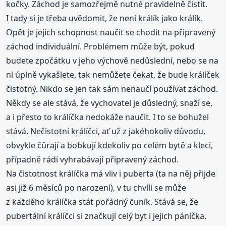
kočky. Záchod je samozřejmě nutné pravidelně čistit.
I tady si je třeba uvědomit, že není králík jako králík.
Opět je jejich schopnost naučit se chodit na připravený
záchod individuální. Problémem může být, pokud
budete zpočátku v jeho výchově nedůslední, nebo se na
ni úplně vykašlete, tak nemůžete čekat, že bude králíček
čistotný. Nikdo se jen tak sám nenaučí používat záchod.
Někdy se ale stává, že vychovatel je důsledný, snaží se,
a i přesto to králíčka nedokáže naučit. I to se bohužel
stává. Nečistotní králíčci, ať už z jakéhokoliv důvodu,
obvykle čůrají a bobkují kdekoliv po celém bytě a kleci,
případně rádi vyhrabávají připravený záchod.
Na čistotnost králíčka má vliv i puberta (ta na něj přijde
asi již 6 měsíců po narození), v tu chvíli se může
z každého králíčka stát pořádný čuník. Stává se, že
pubertální králíčci si značkují celý byt i jejich páníčka.