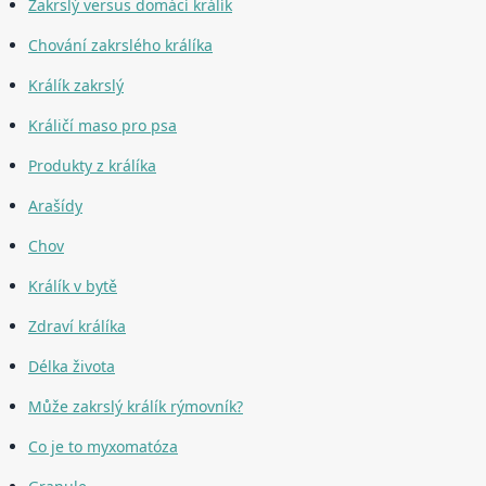
Zakrslý versus domácí králík
Chování zakrslého králíka
Králík zakrslý
Králičí maso pro psa
Produkty z králíka
Arašídy
Chov
Králík v bytě
Zdraví králíka
Délka života
Může zakrslý králík rýmovník?
Co je to myxomatóza