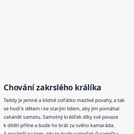
Chování zakrslého králíka
Teddy je jemné a klidné zvířátko mazlivé povahy, a tak
se hodí k dětem i ke starým lidem, aby jim pomáhal
zahánět samotu. Samotný králíček díky své povaze
k dítěti přilne a bude ho brát za svého kamaráda.
A nezáleží na tom, zda to bude sameček či samička.