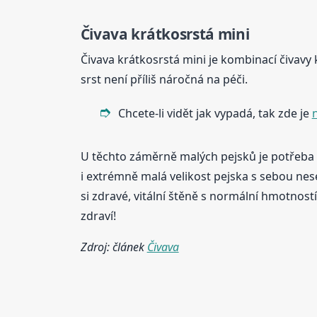
Čivava krátkosrstá mini
Čivava krátkosrstá mini je kombinací čivavy 
srst není příliš náročná na péči.
Chcete-li vidět jak vypadá, tak zde je
n
U těchto záměrně malých pejsků je potřeba 
i extrémně malá velikost pejska s sebou ne
si zdravé, vitální štěně s normální hmotnos
zdraví!
Zdroj: článek
Čivava