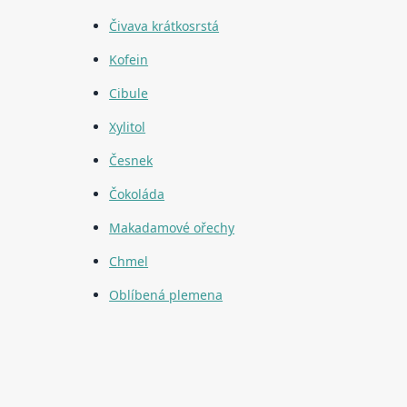
Čivava krátkosrstá
Kofein
Cibule
Xylitol
Česnek
Čokoláda
Makadamové ořechy
Chmel
Oblíbená plemena