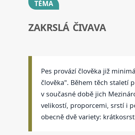
TÉMA
ZAKRSLÁ ČIVAVA
Pes provází člověka již minimál
člověka". Během těch staletí 
v současné době jich Mezináro
velikostí, proporcemi, srstí 
obecně dvě variety: krátkosrs