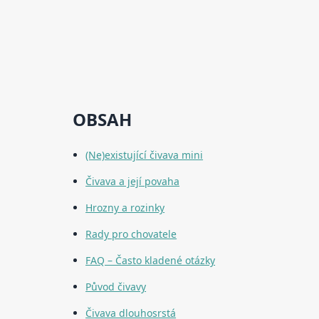
OBSAH
(Ne)existující čivava mini
Čivava a její povaha
Hrozny a rozinky
Rady pro chovatele
FAQ – Často kladené otázky
Původ čivavy
Čivava dlouhosrstá