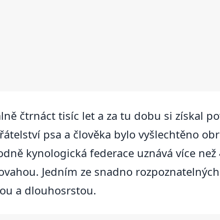
ně čtrnáct tisíc let a za tu dobu si získal po
přátelství psa a člověka bylo vyšlechtěno o
dně kynologická federace uznává více než 40
i povahou. Jedním ze snadno rozpoznatelných
tou a dlouhosrstou.