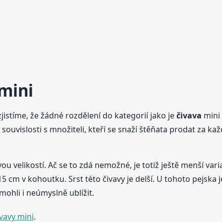
mini
istíme, že žádné rozdělení do kategorií jako je
čivava
mini 
uvislosti s množiteli, kteří se snaží štěňata prodat za každo
vou velikostí. Ač se to zdá nemožné, je totiž ještě menší var
 15 cm v kohoutku. Srst této čivavy je delší. U tohoto pejsk
 mohli i neúmyslně ublížit.
ivavy mini
.