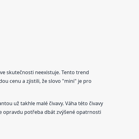
ve skutečnosti neexistuje. Tento trend
u cenu a zjistili, že slovo "mini" je pro
iantou už takhle malé čivavy. Váha této čivavy
a je opravdu potřeba dbát zvýšené opatrnosti