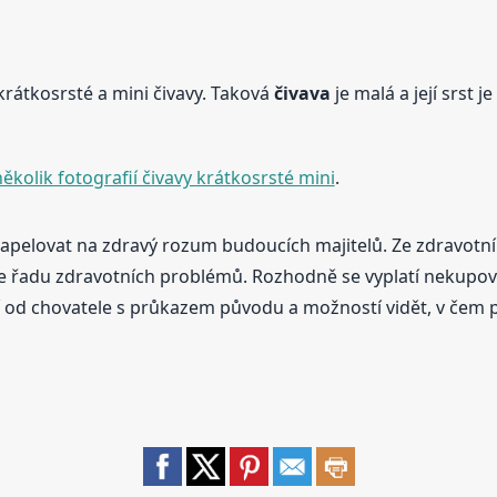
krátkosrsté a mini čivavy. Taková
čivava
je malá a její srst j
ěkolik fotografií čivavy krátkosrsté mini
.
apelovat na zdravý rozum budoucích majitelů. Ze zdravotní
se řadu zdravotních problémů. Rozhodně se vyplatí nekupova
tí od chovatele s průkazem původu a možností vidět, v čem p