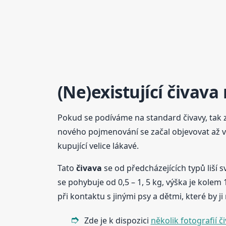
(Ne)existující
čivava
Pokud se podíváme na standard čivavy, tak zj
nového pojmenování se začal objevovat až v so
kupující velice lákavé.
Tato
čivava
se od předcházejících typů liší s
se pohybuje od 0,5 – 1, 5 kg, výška je kolem
při kontaktu s jinými psy a dětmi, které by ji
Zde je k dispozici
několik fotografií č