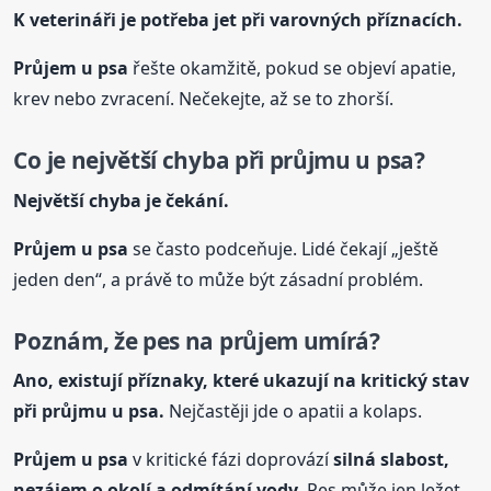
K veterináři je potřeba jet při varovných příznacích.
Průjem u psa
řešte okamžitě, pokud se objeví apatie,
krev nebo zvracení. Nečekejte, až se to zhorší.
Co je největší chyba při průjmu u psa?
Největší chyba je čekání.
Průjem u psa
se často podceňuje. Lidé čekají „ještě
jeden den“, a právě to může být zásadní problém.
Poznám, že pes na průjem umírá?
Ano, existují příznaky, které ukazují na kritický stav
při průjmu u psa.
Nejčastěji jde o apatii a kolaps.
Průjem u psa
v kritické fázi doprovází
silná slabost,
nezájem o okolí a odmítání vody
. Pes může jen ležet