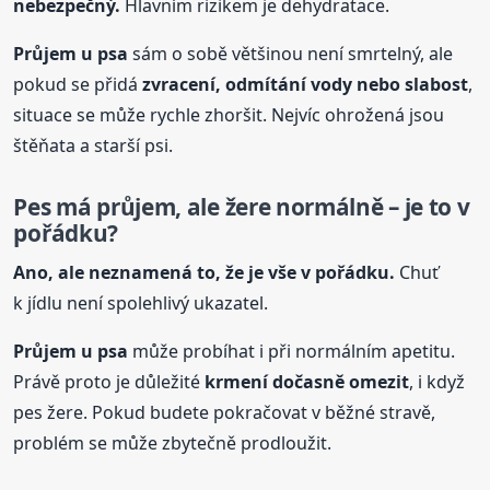
nebezpečný.
Hlavním rizikem je dehydratace.
Průjem u psa
sám o sobě většinou není smrtelný, ale
pokud se přidá
zvracení, odmítání vody nebo slabost
,
situace se může rychle zhoršit. Nejvíc ohrožená jsou
štěňata a starší psi.
Pes má průjem, ale žere normálně – je to v
pořádku?
Ano, ale neznamená to, že je vše v pořádku.
Chuť
k jídlu není spolehlivý ukazatel.
Průjem u psa
může probíhat i při normálním apetitu.
Právě proto je důležité
krmení dočasně omezit
, i když
pes žere. Pokud budete pokračovat v běžné stravě,
problém se může zbytečně prodloužit.