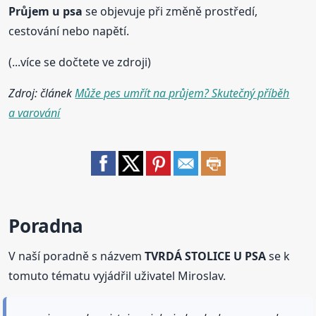
Průjem u psa
se objevuje při změně prostředí,
cestování nebo napětí.
(...více se dočtete ve zdroji)
Zdroj: článek
Může pes umřít na průjem? Skutečný příběh
a varování
Poradna
V naší poradně s názvem
TVRDÁ STOLICE U PSA
se k
tomuto tématu vyjádřil uživatel Miroslav.