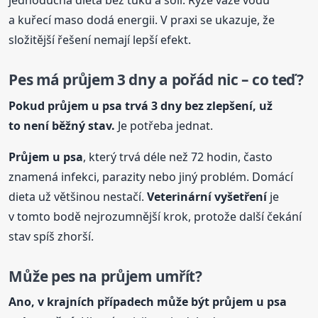
jednoduchá dieta bez tuku a soli. Rýže váže vodu
a kuřecí maso dodá energii. V praxi se ukazuje, že
složitější řešení nemají lepší efekt.
Pes má průjem 3 dny a pořád nic – co teď?
Pokud průjem u psa trvá 3 dny bez zlepšení, už
to není běžný stav.
Je potřeba jednat.
Průjem u psa
, který trvá déle než 72 hodin, často
znamená infekci, parazity nebo jiný problém. Domácí
dieta už většinou nestačí.
Veterinární vyšetření
je
v tomto bodě nejrozumnější krok, protože další čekání
stav spíš zhorší.
Může pes na průjem umřít?
Ano, v krajních případech může být průjem u psa