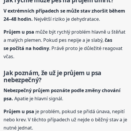
Jak rychle může pes na průjem umřít?
V extrémních případech se může stav zhoršit během
24–48 hodin.
Největší riziko je dehydratace.
Průjem u psa
může být rychlý problém hlavně u štěňat
a malých plemen. Pokud pes nepije a je slabý,
čas
se počítá na hodiny
. Právě proto je důležité reagovat
včas.
Jak poznám, že už je průjem u psa
nebezpečný?
Nebezpečný průjem poznáte podle změny chování
psa.
Apatie je hlavní signál.
Průjem u psa
je problém, pokud se přidá únava, nepití
nebo krev. V těchto případech už nejde o běžný stav a je
nutné jednat.