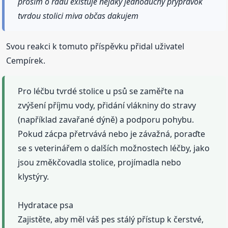
prosim o radu existuje nejaky jednoduchy prypravok
tvrdou stolici miva občas dakujem
Svou reakci k tomuto příspěvku přidal uživatel
Cempírek.
Pro léčbu tvrdé stolice u psů se zaměřte na
zvýšení příjmu vody, přidání vlákniny do stravy
(například zavařané dýně) a podporu pohybu.
Pokud zácpa přetrvává nebo je závažná, poraďte
se s veterinářem o dalších možnostech léčby, jako
jsou změkčovadla stolice, projímadla nebo
klystýry.
Hydratace psa
Zajistěte, aby měl váš pes stálý přístup k čerstvé,