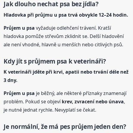
Jak dlouho nechat psa bez jídla?
Hladovka při průjmu u psa trvá obvykle 12–24 hodin.
Průjem u psa
vyžaduje odlehčení trávení. Kratší
hladovka pomůže střevům zklidnit se. Delší hladovění
ale není vhodné, hlavně u menších nebo citlivých psů.
Kdy jít s průjmem psa k veterináři?
K veterináři jděte při krvi, apatii nebo trvání déle než
3 dny.
Průjem u psa
je běžný, ale některé příznaky znamenají
problém. Pokud se objeví
krev, zvracení nebo únava
,
je nutné jednat rychle. Nevyplatí se čekat.
Je normální, že má pes průjem jeden den?