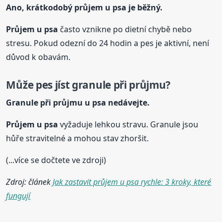
Ano, krátkodobý průjem u psa je běžný.
Průjem u psa
často vznikne po dietní chybě nebo
stresu. Pokud odezní do 24 hodin a pes je aktivní, není
důvod k obavám.
Může pes jíst granule při průjmu?
Granule při průjmu u psa nedávejte.
Průjem u psa
vyžaduje lehkou stravu. Granule jsou
hůře stravitelné a mohou stav zhoršit.
(...více se dočtete ve zdroji)
Zdroj: článek
Jak zastavit průjem u psa rychle: 3 kroky, které
fungují