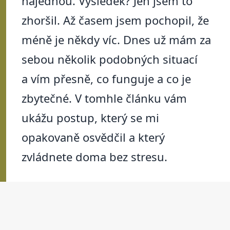
najednou. Výsledek? Jen jsem to
zhoršil. Až časem jsem pochopil, že
méně je někdy víc. Dnes už mám za
sebou několik podobných situací
a vím přesně, co funguje a co je
zbytečné. V tomhle článku vám
ukážu postup, který se mi
opakovaně osvědčil a který
zvládnete doma bez stresu.