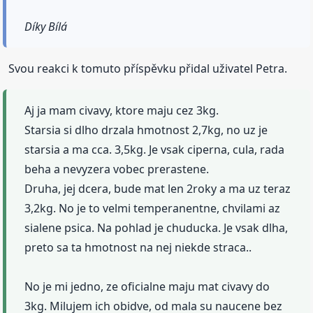
Díky Bílá
Svou reakci k tomuto příspěvku přidal uživatel Petra.
Aj ja mam civavy, ktore maju cez 3kg.
Starsia si dlho drzala hmotnost 2,7kg, no uz je
starsia a ma cca. 3,5kg. Je vsak ciperna, cula, rada
beha a nevyzera vobec prerastene.
Druha, jej dcera, bude mat len 2roky a ma uz teraz
3,2kg. No je to velmi temperanentne, chvilami az
sialene psica. Na pohlad je chuducka. Je vsak dlha,
preto sa ta hmotnost na nej niekde straca..
No je mi jedno, ze oficialne maju mat civavy do
3kg. Milujem ich obidve, od mala su naucene bez