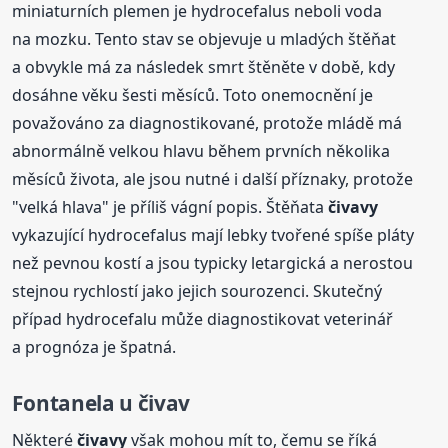
miniaturních plemen je hydrocefalus neboli voda
na mozku. Tento stav se objevuje u mladých štěňat
a obvykle má za následek smrt štěněte v době, kdy
dosáhne věku šesti měsíců. Toto onemocnění je
považováno za diagnostikované, protože mládě má
abnormálně velkou hlavu během prvních několika
měsíců života, ale jsou nutné i další příznaky, protože
"velká hlava" je příliš vágní popis. Štěňata
čivavy
vykazující hydrocefalus mají lebky tvořené spíše pláty
než pevnou kostí a jsou typicky letargická a nerostou
stejnou rychlostí jako jejich sourozenci. Skutečný
případ hydrocefalu může diagnostikovat veterinář
a prognóza je špatná.
Fontanela u čivav
Některé
čivavy
však mohou mít to, čemu se říká