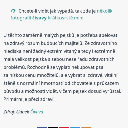
Chcete-li vidět jak vypadá, tak zde je
několik
fotografií
čivavy
krátkosrsté mini
.
U těchto záměrně malých pejsků je potřeba apelovat
na zdravý rozum budoucích majitelů. Ze zdravotního
hlediska není žádný extrém vítaný a tedy i extrémně
malá velikost pejska s sebou nese řadu zdravotních
problémů. Rozhodně se vyplatí nekupovat psa
za nízkou cenu množitelů, ale vybrat si zdravé, vitální
štěně s normální hmotností od chovatele s průkazem
původu a možností vidět, v čem pejsek dosud vyrůstal.
Primární je přeci zdraví!
Zdroj: článek
Čivava