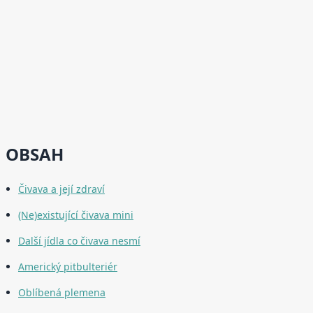
OBSAH
Čivava a její zdraví
(Ne)existující čivava mini
Další jídla co čivava nesmí
Americký pitbulteriér
Oblíbená plemena