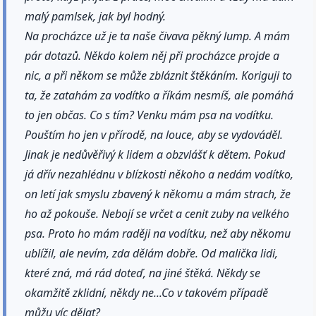
malý pamlsek, jak byl hodný.
Na procházce už je ta naše čivava pěkný lump. A mám
pár dotazů. Někdo kolem něj při procházce projde a
nic, a při někom se může zbláznit štěkáním. Koriguji to
ta, že zatahám za vodítko a říkám nesmíš, ale pomáhá
to jen občas. Co s tím? Venku mám psa na vodítku.
Pouštím ho jen v přírodě, na louce, aby se vydováděl.
Jinak je nedůvěřivý k lidem a obzvlášť k dětem. Pokud
já dřív nezahlédnu v blízkosti někoho a nedám vodítko,
on letí jak smyslu zbavený k někomu a mám strach, že
ho až pokouše. Nebojí se vrčet a cenit zuby na velkého
psa. Proto ho mám raději na vodítku, než aby někomu
ublížil, ale nevím, zda dělám dobře. Od malička lidi,
které zná, má rád doteď, na jiné štěká. Někdy se
okamžitě zklidní, někdy ne...Co v takovém případě
můžu víc dělat?