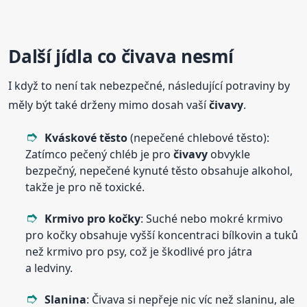
Další jídla co čivava nesmí
I když to není tak nebezpečné, následující potraviny by
měly být také drženy mimo dosah vaší
čivavy
.
Kváskové těsto
(nepečené chlebové těsto):
Zatímco pečený chléb je pro
čivavy
obvykle
bezpečný, nepečené kynuté těsto obsahuje alkohol,
takže je pro ně toxické.
Krmivo pro kočky
: Suché nebo mokré krmivo
pro kočky obsahuje vyšší koncentraci bílkovin a tuků
než krmivo pro psy, což je škodlivé pro játra
a ledviny.
Slanina
: Čivava si nepřeje nic víc než slaninu, ale