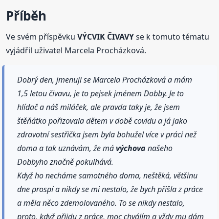
Příběh
Ve svém příspěvku
VÝCVIK ČIVAVY
se k tomuto tématu
vyjádřil uživatel Marcela Procházková.
Dobrý den, jmenuji se Marcela Procházková a mám
1,5 letou čivavu, je to pejsek jménem Dobby. Je to
hlídač a náš miláček, ale pravda taky je, že jsem
štěňátko pořizovala dětem v době covidu a já jako
zdravotní sestřička jsem byla bohužel více v práci než
doma a tak uznávám, že má
výchova
našeho
Dobbyho značně pokulhává.
Když ho necháme samotného doma, neštěká, většinu
dne prospí a nikdy se mi nestalo, že bych přišla z práce
a měla něco zdemolovaného. To se nikdy nestalo,
proto, když přijdu z práce, moc chválím a vždy mu dám