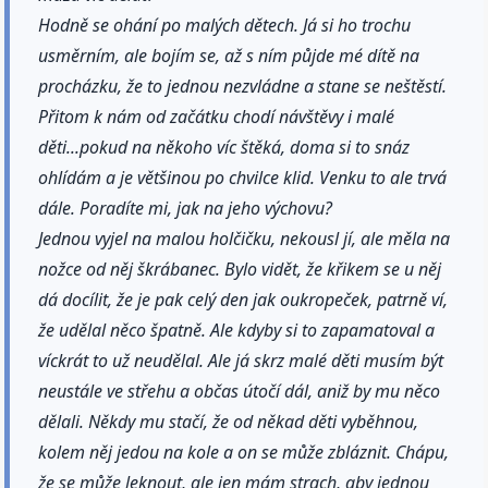
Hodně se ohání po malých dětech. Já si ho trochu
usměrním, ale bojím se, až s ním půjde mé dítě na
procházku, že to jednou nezvládne a stane se neštěstí.
Přitom k nám od začátku chodí návštěvy i malé
děti...pokud na někoho víc štěká, doma si to snáz
ohlídám a je většinou po chvilce klid. Venku to ale trvá
dále. Poradíte mi, jak na jeho výchovu?
Jednou vyjel na malou holčičku, nekousl jí, ale měla na
nožce od něj škrábanec. Bylo vidět, že křikem se u něj
dá docílit, že je pak celý den jak oukropeček, patrně ví,
že udělal něco špatně. Ale kdyby si to zapamatoval a
víckrát to už neudělal. Ale já skrz malé děti musím být
neustále ve střehu a občas útočí dál, aniž by mu něco
dělali. Někdy mu stačí, že od někad děti vyběhnou,
kolem něj jedou na kole a on se může zbláznit. Chápu,
že se může leknout, ale jen mám strach, aby jednou