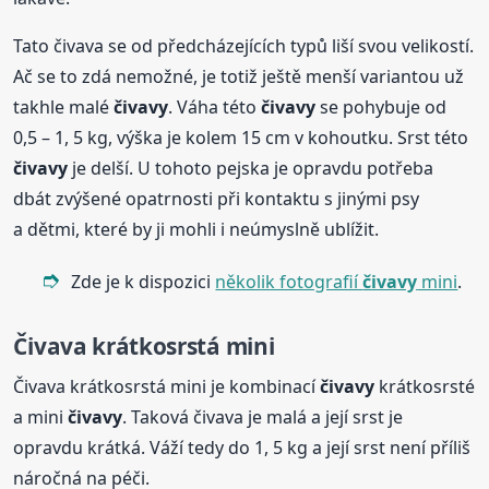
Tato čivava se od předcházejících typů liší svou velikostí.
Ač se to zdá nemožné, je totiž ještě menší variantou už
takhle malé
čivavy
. Váha této
čivavy
se pohybuje od
0,5 – 1, 5 kg, výška je kolem 15 cm v kohoutku. Srst této
čivavy
je delší. U tohoto pejska je opravdu potřeba
dbát zvýšené opatrnosti při kontaktu s jinými psy
a dětmi, které by ji mohli i neúmyslně ublížit.
Zde je k dispozici
několik fotografií
čivavy
mini
.
Čivava krátkosrstá mini
Čivava krátkosrstá mini je kombinací
čivavy
krátkosrsté
a mini
čivavy
. Taková čivava je malá a její srst je
opravdu krátká. Váží tedy do 1, 5 kg a její srst není příliš
náročná na péči.