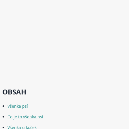
OBSAH
Všenka psí
Co je to všenka psí
Všenka u koček