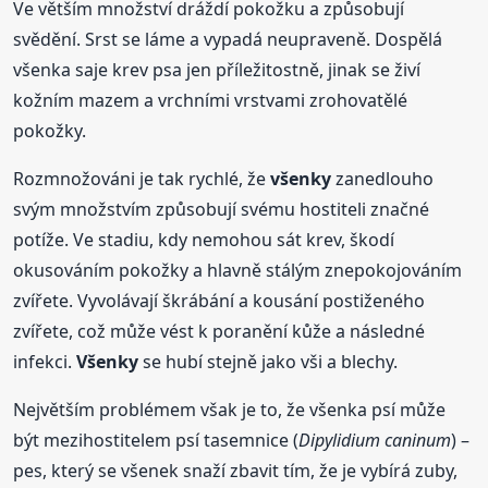
Ve větším množství dráždí pokožku a způsobují
svědění. Srst se láme a vypadá neupraveně. Dospělá
všenka saje krev psa jen příležitostně, jinak se živí
kožním mazem a vrchními vrstvami zrohovatělé
pokožky.
Rozmnožováni je tak rychlé, že
všenky
zanedlouho
svým množstvím způsobují svému hostiteli značné
potíže. Ve stadiu, kdy nemohou sát krev, škodí
okusováním pokožky a hlavně stálým znepokojováním
zvířete. Vyvolávají škrábání a kousání postiženého
zvířete, což může vést k poranění kůže a následné
infekci.
Všenky
se hubí stejně jako vši a blechy.
Největším problémem však je to, že všenka psí může
být mezihostitelem psí tasemnice (
Dipylidium caninum
) –
pes, který se všenek snaží zbavit tím, že je vybírá zuby,