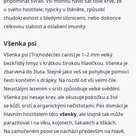
připomínat svrab. Vši mohou navíc sát tolik krve, že
u svého hostitele, typicky u štěněte, způsobí
chudokrevnost s bledými sliznicemi, nebo dokonce
celkovou slabost a oslabení imunity.
Všenka psí
Všenka psí (Trichodectes canis) je 1–2 mm velký
bezkřídlý hmyz s krátkou širokou hlavičkou. Všenka je
zbarvená do žluta. Stejně jako veš se pohybuje pomocí
šesti končetin s drápky. Na rozdíl od vši velmi čile.
Neustálým lezením v srsti způsobuje velké svědění.
Všenka psí nesaje krev, ale okusuje pokožku a živí
se kůží, srstí a organickými nečistotami. Pes domácí je
hlavním hostitelem této
všenky
, ale stejně tak může
parazitovat i na vlku, kojotech, šakalech a liškách.
Na zamořeném psovi se nachází především na hlavě,