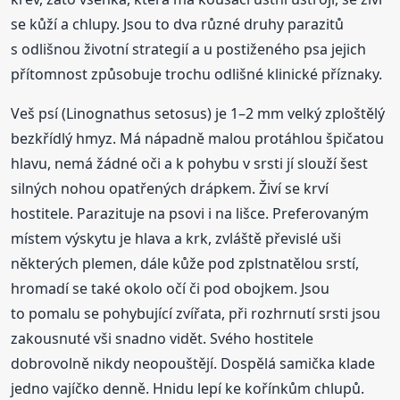
se kůží a chlupy. Jsou to dva různé druhy parazitů
s odlišnou životní strategií a u postiženého psa jejich
přítomnost způsobuje trochu odlišné klinické příznaky.
Veš psí (Linognathus setosus) je 1–2 mm velký zploštělý
bezkřídlý hmyz. Má nápadně malou protáhlou špičatou
hlavu, nemá žádné oči a k pohybu v srsti jí slouží šest
silných nohou opatřených drápkem. Živí se krví
hostitele. Parazituje na psovi i na lišce. Preferovaným
místem výskytu je hlava a krk, zvláště převislé uši
některých plemen, dále kůže pod zplstnatělou srstí,
hromadí se také okolo očí či pod obojkem. Jsou
to pomalu se pohybující zvířata, při rozhrnutí srsti jsou
zakousnuté vši snadno vidět. Svého hostitele
dobrovolně nikdy neopouštějí. Dospělá samička klade
jedno vajíčko denně. Hnidu lepí ke kořínkům chlupů.