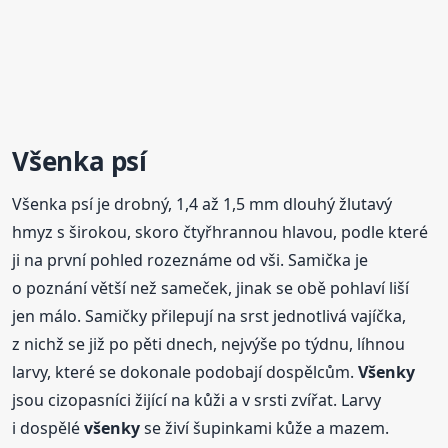
Všenka psí
Všenka psí je drobný, 1,4 až 1,5 mm dlouhý žlutavý
hmyz s širokou, skoro čtyřhrannou hlavou, podle které
ji na první pohled rozeznáme od vši. Samička je
o poznání větší než sameček, jinak se obě pohlaví liší
jen málo. Samičky přilepují na srst jednotlivá vajíčka,
z nichž se již po pěti dnech, nejvýše po týdnu, líhnou
larvy, které se dokonale podobají dospělcům.
Všenky
jsou cizopasníci žijící na kůži a v srsti zvířat. Larvy
i dospělé
všenky
se živí šupinkami kůže a mazem.