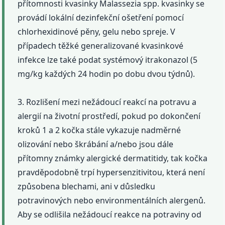
přítomnosti kvasinky Malassezia spp. kvasinky se
provádí lokální dezinfekční ošetření pomocí
chlorhexidinové pěny, gelu nebo spreje. V
případech těžké generalizované kvasinkové
infekce lze také podat systémový itrakonazol (5
mg/kg každých 24 hodin po dobu dvou týdnů).
3. Rozlišení mezi nežádoucí reakcí na potravu a
alergií na životní prostředí, pokud po dokončení
kroků 1 a 2 kočka stále vykazuje nadměrné
olizování nebo škrábání a/nebo jsou dále
přítomny známky alergické dermatitidy, tak kočka
pravděpodobně trpí hypersenzitivitou, která není
způsobena blechami, ani v důsledku
potravinových nebo environmentálních alergenů.
Aby se odlišila nežádoucí reakce na potraviny od