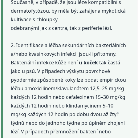
Současně, v případě, že jsou léze kompatibilní s
dermatofytózou, by měla být zahájena mykotická
kultivace s chloupky
odebranými jak z centra, tak z periferie lézí.
2. Identifikace a léčba sekundárních bakteriálních
a/nebo kvasinkových infekcí, jsou-li přítomny.
Bakteriální infekce kůže není
u koček
tak častá
jako u psů. V případech výskytu povrchové
pyodermie způsobené koky lze podat empirickou
léčbu amoxicilinem/klavulanátem 12,5–25 mg/kg
každých 12 hodin nebo cefalexinem 15–30 mg/kg
každých 12 hodin nebo klindamycinem 5–10
mg/kg každých 12 hodin po dobu dvou až čtyř
týdnů nebo do jednoho týdne po úplném zhojení
lézí. V případech přemnožení bakterií nebo