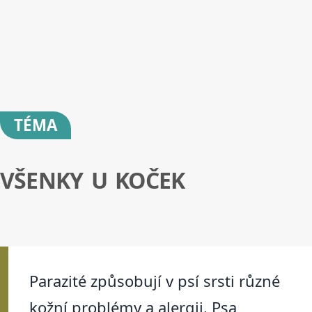
TÉMA
VŠENKY U KOČEK
Parazité způsobují v psí srsti různé
kožní problémy a alergii. Psa