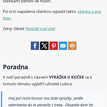
všenkami během 48 hodin.
Psí srst napadená všenkou vypadá takto:
všenka u psa
foto
.
Zdroj: článek
Parazité v psí srsti
Poradna
V naší poradně s názvem
VYRÁŽKA U KOČEK
se k
tomuto tématu vyjádřil uživatel Lubica.
moj pul rocni kocour ma zlute vyrazky.. podle
veterinarky du to parazity z travy.. Okupala dom ho