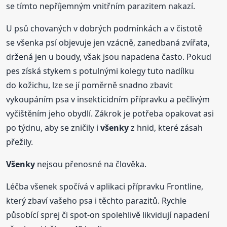
se tímto nepříjemným vnitřním parazitem nakazí.
U psů chovaných v dobrých podmínkách a v čistotě
se všenka psí objevuje jen vzácně, zanedbaná zvířata,
držená jen u boudy, však jsou napadena často. Pokud
pes získá stykem s potulnými kolegy tuto nadílku
do kožichu, lze se jí poměrně snadno zbavit
vykoupáním psa v insekticidním přípravku a pečlivým
vyčištěním jeho obydlí. Zákrok je potřeba opakovat asi
po týdnu, aby se zničily i
všenky
z hnid, které zásah
přežily.
Všenky
nejsou přenosné na člověka.
Léčba všenek spočívá v aplikaci přípravku Frontline,
který zbaví vašeho psa i těchto parazitů. Rychle
působící sprej či spot-on spolehlivě likvidují napadení