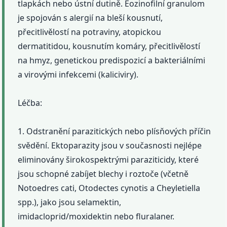
tlapkách nebo ústní dutině. Eozinofilní granulom
je spojován s alergií na bleší kousnutí,
přecitlivělostí na potraviny, atopickou
dermatitidou, kousnutím komáry, přecitlivělostí
na hmyz, genetickou predispozicí a bakteriálními
a virovými infekcemi (kaliciviry).
Léčba:
1. Odstranění parazitických nebo plísňových příčin
svědění. Ektoparazity jsou v současnosti nejlépe
eliminovány širokospektrými paraziticidy, které
jsou schopné zabíjet blechy i roztoče (včetně
Notoedres cati, Otodectes cynotis a Cheyletiella
spp.), jako jsou selamektin,
imidacloprid/moxidektin nebo fluralaner.