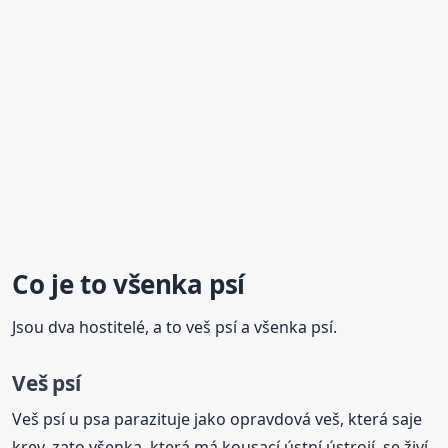
Co je to všenka psí
Jsou dva hostitelé, a to veš psí a všenka psí.
Veš psí
Veš psí u psa parazituje jako opravdová veš, která saje
krev, zato všenka, která má kousací ústní ústrojí, se živí