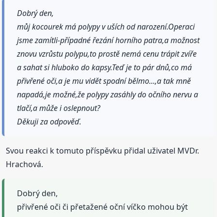
Dobrý den,
můj kocourek má polypy v uších od narození.Operaci
jsme zamítli-případné řezání horního patra,a možnost
znovu vzrůstu polypu,to prostě nemá cenu trápit zvíře
a sahat si hluboko do kapsy.Teď je to pár dnů,co má
přivřené oči,a je mu vidět spodní bělmo...,a tak mně
napadá,je možné,že polypy zasáhly do očního nervu a
tlačí,a může i oslepnout?
Děkuji za odpověď.
Svou reakci k tomuto příspěvku přidal uživatel MVDr.
Hrachová.
Dobrý den,
přivřené oči či přetažené oční víčko mohou být