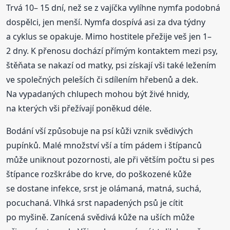
Trvá 10– 15 dní, než se z vajíčka vylíhne nymfa podobná
dospělci, jen menší. Nymfa dospívá asi za dva týdny
a cyklus se opakuje. Mimo hostitele přežije veš jen 1–
2 dny. K přenosu dochází přímým kontaktem mezi psy,
štěňata se nakazí od matky, psi získají vši také ležením
ve společných peleších či sdílením hřebenů a dek.
Na vypadaných chlupech mohou být živé hnidy,
na kterých vši přežívají poněkud déle.
Bodání vší způsobuje na psí kůži vznik svědivých
pupínků. Malé množství vší a tím pádem i štípanců
může uniknout pozornosti, ale při větším počtu si pes
štípance rozškrábe do krve, do poškozené kůže
se dostane infekce, srst je olámaná, matná, suchá,
pocuchaná. Vlhká srst napadených psů je cítit
po myšině. Zanícená svědivá kůže na uších může