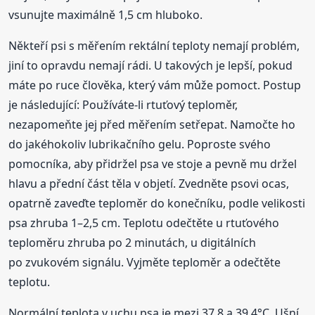
vsunujte maximálně 1,5 cm hluboko.
Někteří psi s měřením rektální teploty nemají problém,
jiní to opravdu nemají rádi. U takových je lepší, pokud
máte po ruce člověka, který vám může pomoct. Postup
je následující: Používáte-li rtuťový teploměr,
nezapomeňte jej před měřením setřepat. Namočte ho
do jakéhokoliv lubrikačního gelu. Poproste svého
pomocníka, aby přidržel psa ve stoje a pevně mu držel
hlavu a přední část těla v objetí. Zvedněte psovi ocas,
opatrně zaveďte teploměr do konečníku, podle velikosti
psa zhruba 1–2,5 cm. Teplotu odečtěte u rtuťového
teploměru zhruba po 2 minutách, u digitálních
po zvukovém signálu. Vyjměte teploměr a odečtěte
teplotu.
Normální teplota v uchu psa je mezi 37,8 a 39,4°C. Ušní