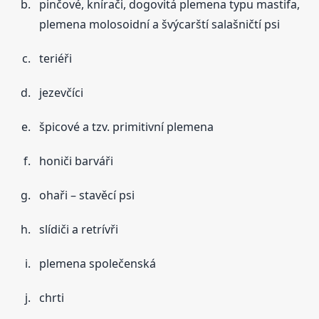
pinčové, knírači, dogovitá plemena typu mastifa,
plemena molosoidní a švýcarští salašničtí psi
teriéři
jezevčíci
špicové a tzv. primitivní plemena
honiči barváři
ohaři – stavěcí psi
slídiči a retrívři
plemena společenská
chrti