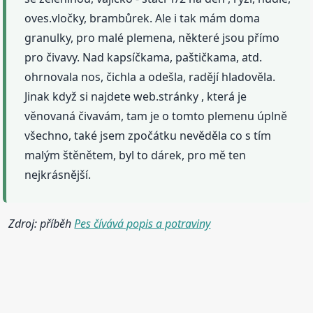
oves.vločky, brambůrek. Ale i tak mám doma
granulky, pro malé plemena, některé jsou přímo
pro čivavy. Nad kapsíčkama, paštičkama, atd.
ohrnovala nos, čichla a odešla, radějí hladověla.
Jinak když si najdete web.stránky , která je
věnovaná čivavám, tam je o tomto plemenu úplně
všechno, také jsem zpočátku nevěděla co s tím
malým štěnětem, byl to dárek, pro mě ten
nejkrásnější.
Zdroj: příběh
Pes čívává popis a potraviny