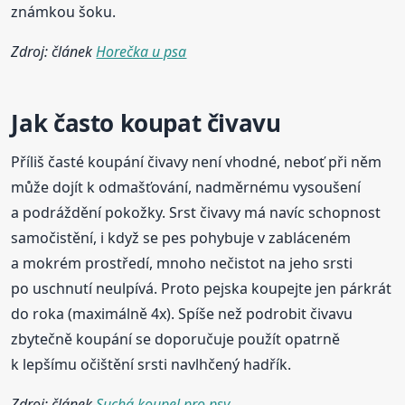
známkou šoku.
Zdroj: článek
Horečka u psa
Jak často koupat čivavu
Příliš časté koupání čivavy není vhodné, neboť při něm
může dojít k odmašťování, nadměrnému vysoušení
a podráždění pokožky. Srst čivavy má navíc schopnost
samočistění, i když se pes pohybuje v zabláceném
a mokrém prostředí, mnoho nečistot na jeho srsti
po uschnutí neulpívá. Proto pejska koupejte jen párkrát
do roka (maximálně 4x). Spíše než podrobit čivavu
zbytečně koupání se doporučuje použít opatrně
k lepšímu očištění srsti navlhčený hadřík.
Zdroj: článek
Suchá koupel pro psy