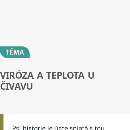
TÉMA
VIRÓZA A TEPLOTA U
ČIVAVU
Psí historie je úzce spjatá s tou