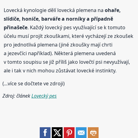
Lovecká kynologie dělí lovecká plemena na
ohaře,
slídiče, honiče, barváře a norníky a případně
přinašeče
. Každý lovecký pes využívající se k tomuto
účelu musí projít zkouškami, které vycházejí ze zkoušek
pro jednotlivá plemena (jiné zkoušky mají chrti
a jezevčíci například). Některá plemena uvedená
v tomto soupisu se již příliš jako lovečtí psi nevyužívají,
ale i tak v nich mohou zůstávat lovecké instinkty.
(...více se dočtete ve zdroji)
Zdroj: článek
Lovecký pes