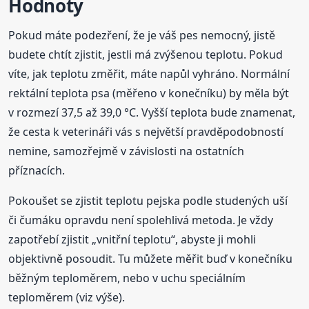
Hodnoty
Pokud máte podezření, že je váš pes nemocný, jistě
budete chtít zjistit, jestli má zvýšenou teplotu. Pokud
víte, jak teplotu změřit, máte napůl vyhráno. Normální
rektální teplota psa (měřeno v konečníku) by měla být
v rozmezí 37,5 až 39,0 °C. Vyšší teplota bude znamenat,
že cesta k veterináři vás s největší pravděpodobností
nemine, samozřejmě v závislosti na ostatních
příznacích.
Pokoušet se zjistit teplotu pejska podle studených uší
či čumáku opravdu není spolehlivá metoda. Je vždy
zapotřebí zjistit „vnitřní teplotu“, abyste ji mohli
objektivně posoudit. Tu můžete měřit buď v konečníku
běžným teploměrem, nebo v uchu speciálním
teploměrem (viz výše).