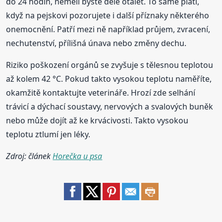
do 24 hodin, neměli byste déle otálet. To samé platí,
když na pejskovi pozorujete i další příznaky některého
onemocnění. Patří mezi ně například průjem, zvracení,
nechutenství, přílišná únava nebo změny dechu.
Riziko poškození orgánů se zvyšuje s tělesnou teplotou
až kolem 42 °C. Pokud takto vysokou teplotu naměříte,
okamžitě kontaktujte veterináře. Hrozí zde selhání
trávicí a dýchací soustavy, nervových a svalových buněk
nebo může dojít až ke krvácivosti. Takto vysokou
teplotu ztlumí jen léky.
Zdroj: článek
Horečka u psa