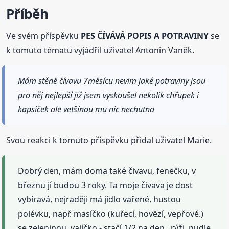
Příběh
Ve svém příspěvku
PES ČÍVÁVÁ POPIS A POTRAVINY
se
k tomuto tématu vyjádřil uživatel Antonin Vaněk.
Mám stěně čívavu 7měsícu nevim jaké potraviny jsou
pro něj nejlepší již jsem vyskoušel nekolik chřupek i
kapsiček ale vetšínou mu nic nechutna
Svou reakci k tomuto příspěvku přidal uživatel Marie.
Dobrý den, mám doma také čivavu, fenečku, v
březnu jí budou 3 roky. Ta moje čivava je dost
vybíravá, nejraději má jídlo vařené, hustou
polévku, např. masíčko (kuřecí, hovězí, vepřové.)
se zeleninou, vajíčko - stačí 1/2 na den , rýži, nudle,