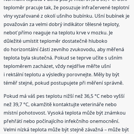
teploměr pracuje tak, že posuzuje infračervené teplotní
vlny vyzařované z okolí ušního bubínku. Ušní bubínek je
považován za velmi dobrý indikátor tělesné teploty,
neboť přímo reaguje na teplotu krve v mozku. Je
důležité umístit teploměr dostatečně hluboko
do horizontální části zevního zvukovodu, aby měřená
teplota byla skutečná. Pokud se teprve učíte s ušním
teploměrem zacházet, vždy nejdříve měřte ušní
i rektální teplotu a výsledky porovnejte. Měly by být
téměř stejné, pokud postupujete při měření správně.
Pokud má váš pes teplotu nižší než 36,5 °C nebo vyšší
než 39,7 °C, okamžitě kontaktujte veterináře nebo
místní pohotovost. Vysoká teplota může být známkou
přehřátí nebo počínajícího infekčního onemocnění.
Velmi nízká teplota může být stejně závažná – může být