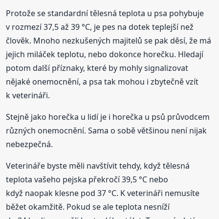
Protože se standardní tělesná teplota u psa pohybuje
v rozmezí 37,5 až 39 °C, je pes na dotek teplejší než
člověk. Mnoho nezkušených majitelů se pak děsí, že má
jejich miláček teplotu, nebo dokonce horečku. Hledají
potom další příznaky, které by mohly signalizovat
nějaké onemocnění, a psa tak mohou i zbytečně vzít
k veterináři.
Stejně jako horečka u lidí je i horečka u psů průvodcem
různých onemocnění. Sama o sobě většinou není nijak
nebezpečná.
Veterináře byste měli navštívit tehdy, když tělesná
teplota vašeho pejska překročí 39,5 °C nebo
když naopak klesne pod 37 °C. K veterináři nemusíte
běžet okamžitě. Pokud se ale teplota nesníží