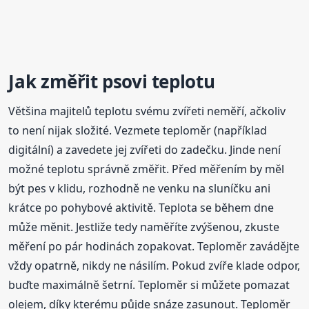
Jak změřit psovi teplotu
Většina majitelů teplotu svému zvířeti neměří, ačkoliv
to není nijak složité. Vezmete teploměr (například
digitální) a zavedete jej zvířeti do zadečku. Jinde není
možné teplotu správně změřit. Před měřením by měl
být pes v klidu, rozhodně ne venku na sluníčku ani
krátce po pohybové aktivitě. Teplota se během dne
může měnit. Jestliže tedy naměříte zvýšenou, zkuste
měření po pár hodinách zopakovat. Teploměr zavádějte
vždy opatrně, nikdy ne násilím. Pokud zvíře klade odpor,
buďte maximálně šetrní. Teploměr si můžete pomazat
olejem, díky kterému půjde snáze zasunout. Teploměr