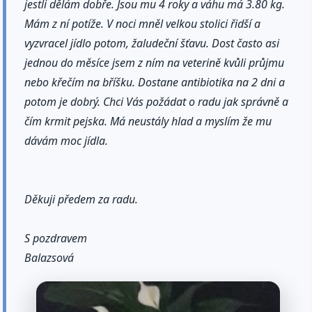
jestli dělám dobře. Jsou mu 4 roky a váhu má 3.80 kg.
Mám z ní potíže. V noci mněl velkou stolici řidší a
vyzvracel jídlo potom, žaludeční šťavu. Dost často asi
jednou do měsíce jsem z ním na veterině kvůli průjmu
nebo křečím na bříšku. Dostane antibiotika na 2 dni a
potom je dobrý. Chci Vás požádat o radu jak správně a
čím krmit pejska. Má neustály hlad a myslím že mu
dávám moc jídla.
Děkuji předem za radu.
S pozdravem
Balazsová