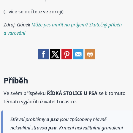
(...více se dočtete ve zdroji)
Zdroj: článek
Může pes umřít na průjem? Skutečný příběh
a varování
Příběh
Ve svém příspěvku
ŘÍDKÁ STOLICE U PSA
se k tomuto
tématu vyjádřil uživatel Lucasice.
Střevní problémy
u psa
jsou způsobeny hlavně
nekvalitní stravo
u psa
. Krmení nekvalitními granulemi