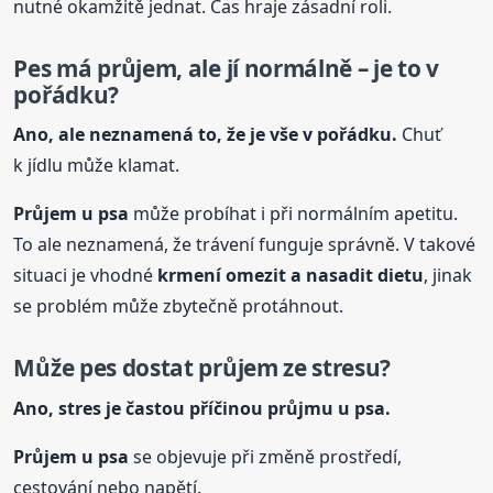
nutné okamžitě jednat. Čas hraje zásadní roli.
Pes má průjem, ale jí normálně – je to v
pořádku?
Ano, ale neznamená to, že je vše v pořádku.
Chuť
k jídlu může klamat.
Průjem
u psa
může probíhat i při normálním apetitu.
To ale neznamená, že trávení funguje správně. V takové
situaci je vhodné
krmení omezit a nasadit dietu
, jinak
se problém může zbytečně protáhnout.
Může pes dostat průjem ze stresu?
Ano, stres je častou příčinou průjmu
u psa
.
Průjem
u psa
se objevuje při změně prostředí,
cestování nebo napětí.