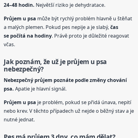
24–48 hodin.
Největší riziko je dehydratace.
Průjem
u psa
může být rychlý problém hlavně u štěňat
a malých plemen. Pokud pes nepije a je slabý,
čas
se počítá na hodiny
. Právě proto je důležité reagovat
včas.
Jak poznám, že už je průjem
u psa
nebezpečný?
Nebezpečný průjem poznáte podle změny chování
psa.
Apatie je hlavní signál.
Průjem
u psa
je problém, pokud se přidá únava, nepití
nebo krev. V těchto případech už nejde o běžný stav a je
nutné jednat.
Pes má průjem 3 dny, co mám dělat?