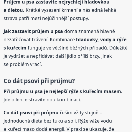
Průjem
u psa
zastavíte nejrychleji hladovkou
a dietou.
Krátké vysazení krmení a následná lehká
strava patří mezi nejúčinnější postupy.
Jak zastavit průjem
u psa
doma znamená hlavně
nezatěžovat trávení. Kombinace
hladovky, vody a rýže
s kuřecím
funguje ve většině běžných případů. Důležité
je vydržet a nepřidávat další jídlo příliš brzy, jinak
se problém vrací.
Co dát psovi při průjmu?
Při průjmu
u psa
je nejlepší rýže s kuřecím masem.
Jde o lehce stravitelnou kombinaci.
Co dát psovi při průjmu
řeším vždy stejně –
jednoduchá dieta bez tuku a soli. Rýže váže vodu
a kuřecí maso dodá energii. V praxi se ukazuje, že