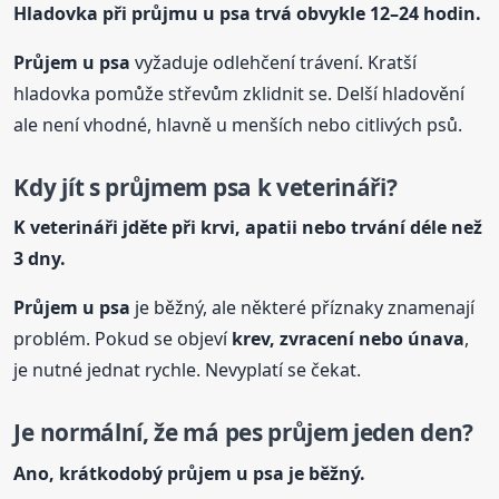
Hladovka při průjmu
u psa
trvá obvykle 12–24 hodin.
Průjem
u psa
vyžaduje odlehčení trávení. Kratší
hladovka pomůže střevům zklidnit se. Delší hladovění
ale není vhodné, hlavně u menších nebo citlivých psů.
Kdy jít s průjmem psa k veterináři?
K veterináři jděte při krvi, apatii nebo trvání déle než
3 dny.
Průjem
u psa
je běžný, ale některé příznaky znamenají
problém. Pokud se objeví
krev, zvracení nebo únava
,
je nutné jednat rychle. Nevyplatí se čekat.
Je normální, že má pes průjem jeden den?
Ano, krátkodobý průjem
u psa
je běžný.