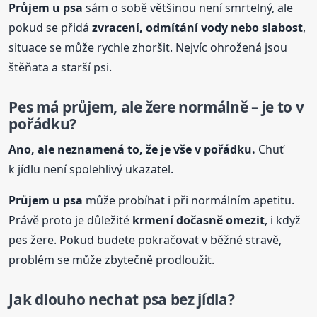
Průjem
u psa
sám o sobě většinou není smrtelný, ale
pokud se přidá
zvracení, odmítání vody nebo slabost
,
situace se může rychle zhoršit. Nejvíc ohrožená jsou
štěňata a starší psi.
Pes má průjem, ale žere normálně – je to v
pořádku?
Ano, ale neznamená to, že je vše v pořádku.
Chuť
k jídlu není spolehlivý ukazatel.
Průjem
u psa
může probíhat i při normálním apetitu.
Právě proto je důležité
krmení dočasně omezit
, i když
pes žere. Pokud budete pokračovat v běžné stravě,
problém se může zbytečně prodloužit.
Jak dlouho nechat psa bez jídla?