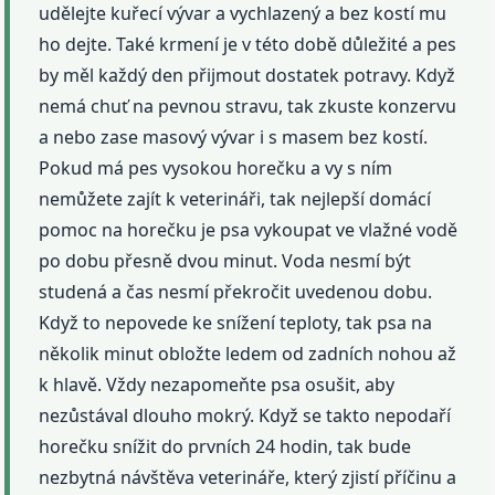
udělejte kuřecí vývar a vychlazený a bez kostí mu
ho dejte. Také krmení je v této době důležité a pes
by měl každý den přijmout dostatek potravy. Když
nemá chuť na pevnou stravu, tak zkuste konzervu
a nebo zase masový vývar i s masem bez kostí.
Pokud má pes vysokou horečku a vy s ním
nemůžete zajít k veterináři, tak nejlepší domácí
pomoc na horečku je psa vykoupat ve vlažné vodě
po dobu přesně dvou minut. Voda nesmí být
studená a čas nesmí překročit uvedenou dobu.
Když to nepovede ke snížení teploty, tak psa na
několik minut obložte ledem od zadních nohou až
k hlavě. Vždy nezapomeňte psa osušit, aby
nezůstával dlouho mokrý. Když se takto nepodaří
horečku snížit do prvních 24 hodin, tak bude
nezbytná návštěva veterináře, který zjistí příčinu a