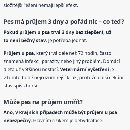
složitější řešení nemají lepší efekt.
Pes má průjem 3 dny a pořád nic – co teď?
Pokud průjem
u psa
trvá 3 dny bez zlepšení, už
to není běžný stav.
Je potřeba jednat.
Průjem
u psa
, který trvá déle než 72 hodin, často
znamená infekci, parazity nebo jiný problém. Domácí
dieta už většinou nestačí.
Veterinární vyšetření
je
v tomto bodě nejrozumnější krok, protože další čekání
stav spíš zhorší.
Může pes na průjem umřít?
Ano, v krajních případech může být průjem
u psa
nebezpečný.
Hlavním rizikem je dehydratace.