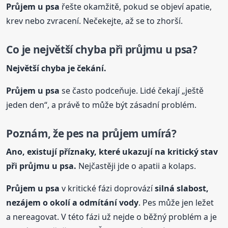
Průjem
u psa
řešte okamžitě, pokud se objeví apatie,
krev nebo zvracení. Nečekejte, až se to zhorší.
Co je největší chyba při průjmu
u psa
?
Největší chyba je čekání.
Průjem
u psa
se často podceňuje. Lidé čekají „ještě
jeden den“, a právě to může být zásadní problém.
Poznám, že pes na průjem umírá?
Ano, existují příznaky, které ukazují na kritický stav
při průjmu
u psa
.
Nejčastěji jde o apatii a kolaps.
Průjem
u psa
v kritické fázi doprovází
silná slabost,
nezájem o okolí a odmítání vody
. Pes může jen ležet
a nereagovat. V této fázi už nejde o běžný problém a je