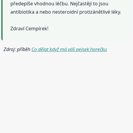
předepíše vhodnou léčbu. Nejčastěji to jsou
antibiotika a nebo nesteroidní protizánětlivé léky.
Zdraví Cempírek!
Zdroj: příběh
Co dělat když má váš pejsek horečku