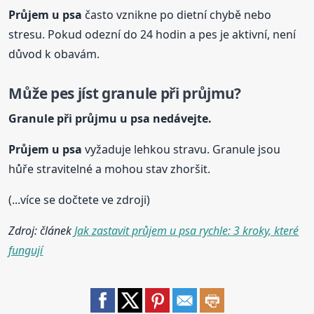
Průjem
u psa
často vznikne po dietní chybě nebo
stresu. Pokud odezní do 24 hodin a pes je aktivní, není
důvod k obavám.
Může pes jíst granule při průjmu?
Granule při průjmu
u psa
nedávejte.
Průjem
u psa
vyžaduje lehkou stravu. Granule jsou
hůře stravitelné a mohou stav zhoršit.
(...více se dočtete ve zdroji)
Zdroj: článek
Jak zastavit průjem u psa rychle: 3 kroky, které
fungují