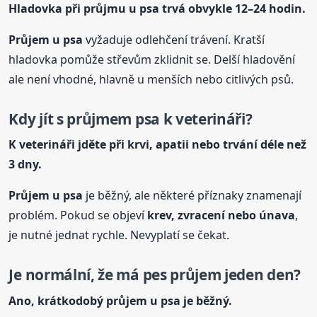
Hladovka při průjmu
u psa
trvá obvykle 12–24 hodin.
Průjem
u psa
vyžaduje odlehčení trávení. Kratší
hladovka pomůže střevům zklidnit se. Delší hladovění
ale není vhodné, hlavně u menších nebo citlivých psů.
Kdy jít s průjmem psa k veterináři?
K veterináři jděte při krvi, apatii nebo trvání déle než
3 dny.
Průjem
u psa
je běžný, ale některé příznaky znamenají
problém. Pokud se objeví
krev, zvracení nebo únava
,
je nutné jednat rychle. Nevyplatí se čekat.
Je normální, že má pes průjem jeden den?
Ano, krátkodobý průjem
u psa
je běžný.