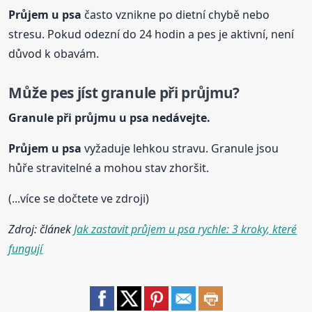
Průjem
u psa
často vznikne po dietní chybě nebo
stresu. Pokud odezní do 24 hodin a pes je aktivní, není
důvod k obavám.
Může pes jíst granule při průjmu?
Granule při průjmu
u psa
nedávejte.
Průjem
u psa
vyžaduje lehkou stravu. Granule jsou
hůře stravitelné a mohou stav zhoršit.
(...více se dočtete ve zdroji)
Zdroj: článek
Jak zastavit průjem u psa rychle: 3 kroky, které
fungují