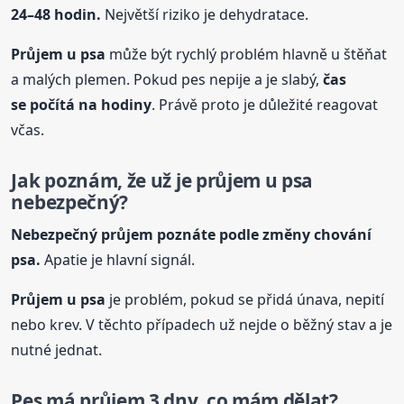
24–48 hodin.
Největší riziko je dehydratace.
Průjem
u psa
může být rychlý problém hlavně u štěňat
a malých plemen. Pokud pes nepije a je slabý,
čas
se počítá na hodiny
. Právě proto je důležité reagovat
včas.
Jak poznám, že už je průjem
u psa
nebezpečný?
Nebezpečný průjem poznáte podle změny chování
psa.
Apatie je hlavní signál.
Průjem
u psa
je problém, pokud se přidá únava, nepití
nebo krev. V těchto případech už nejde o běžný stav a je
nutné jednat.
Pes má průjem 3 dny, co mám dělat?