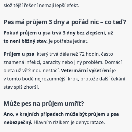
složitější řešení nemají lepší efekt.
Pes má průjem 3 dny a pořád nic – co teď?
Pokud průjem
u psa
trvá 3 dny bez zlepšení, už
to není běžný stav.
Je potřeba jednat.
Průjem
u psa
, který trvá déle než 72 hodin, často
znamená infekci, parazity nebo jiný problém. Domácí
dieta už většinou nestačí.
Veterinární vyšetření
je
v tomto bodě nejrozumnější krok, protože další čekání
stav spíš zhorší.
Může pes na průjem umřít?
Ano, v krajních případech může být průjem
u psa
nebezpečný.
Hlavním rizikem je dehydratace.