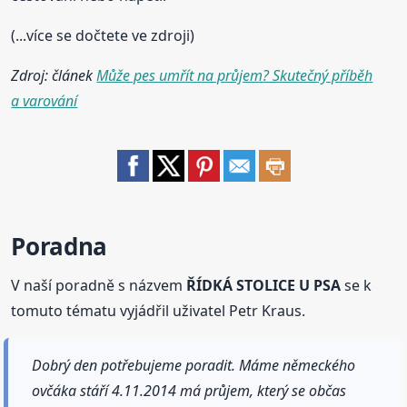
(...více se dočtete ve zdroji)
Zdroj: článek
Může pes umřít na průjem? Skutečný příběh
a varování
Poradna
V naší poradně s názvem
ŘÍDKÁ STOLICE U PSA
se k
tomuto tématu vyjádřil uživatel Petr Kraus.
Dobrý den potřebujeme poradit. Máme německého
ovčáka stáří 4.11.2014 má průjem, který se občas