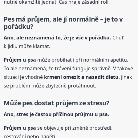
nutné okamžitě jednat. Čas hraje zásadní roli.
Pes má průjem, ale jí normálně – je to v
pořádku?
Ano, ale neznamená to, že je vše v pořádku.
Chuť
k jídlu může klamat.
Průjem
u psa
může probíhat i při normálním apetitu.
To ale neznamená, že trávení funguje správně. V takové
situaci je vhodné
krmení omezit a nasadit dietu
, jinak
se problém může zbytečně protáhnout.
Může pes dostat průjem ze stresu?
Ano, stres je častou příčinou průjmu
u psa
.
Průjem
u psa
se objevuje při změně prostředí,
cestování nebo napětí.