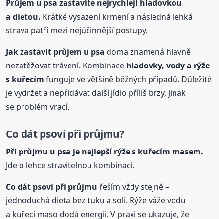
Průjem
u psa
zastavíte nejrychleji hladovkou
a dietou.
Krátké vysazení krmení a následná lehká
strava patří mezi nejúčinnější postupy.
Jak zastavit průjem
u psa
doma znamená hlavně
nezatěžovat trávení. Kombinace
hladovky, vody a rýže
s kuřecím
funguje ve většině běžných případů. Důležité
je vydržet a nepřidávat další jídlo příliš brzy, jinak
se problém vrací.
Co dát psovi při průjmu?
Při průjmu
u psa
je nejlepší rýže s kuřecím masem.
Jde o lehce stravitelnou kombinaci.
Co dát psovi při průjmu
řeším vždy stejně –
jednoduchá dieta bez tuku a soli. Rýže váže vodu
a kuřecí maso dodá energii. V praxi se ukazuje, že