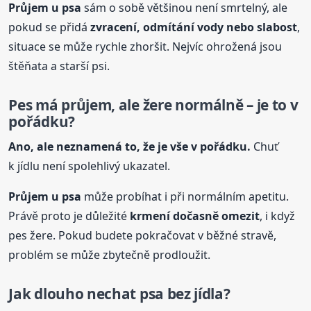
Průjem
u psa
sám o sobě většinou není smrtelný, ale
pokud se přidá
zvracení, odmítání vody nebo slabost
,
situace se může rychle zhoršit. Nejvíc ohrožená jsou
štěňata a starší psi.
Pes má průjem, ale žere normálně – je to v
pořádku?
Ano, ale neznamená to, že je vše v pořádku.
Chuť
k jídlu není spolehlivý ukazatel.
Průjem
u psa
může probíhat i při normálním apetitu.
Právě proto je důležité
krmení dočasně omezit
, i když
pes žere. Pokud budete pokračovat v běžné stravě,
problém se může zbytečně prodloužit.
Jak dlouho nechat psa bez jídla?