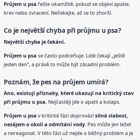
Průjem
u psa
řešte okamžitě, pokud se objeví apatie,
krev nebo zvracení. Nečekejte, až se to zhorší.
Co je největší chyba při průjmu
u psa
?
Největší chyba je čekání.
Průjem
u psa
se často podceňuje. Lidé čekají „ještě
jeden den“, a právě to může být zásadní problém.
Poznám, že pes na průjem umírá?
Ano, existují příznaky, které ukazují na kritický stav
při průjmu
u psa
.
Nejčastěji jde o apatii a kolaps.
Průjem
u psa
v kritické fázi doprovází
silná slabost,
nezájem o okolí a odmítání vody
. Pes může jen ležet
a nereagovat. V této fázi už nejde o běžný problém a je