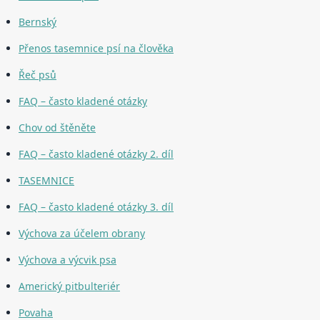
Bernský
Přenos tasemnice psí na člověka
Řeč psů
FAQ – často kladené otázky
Chov od štěněte
FAQ – často kladené otázky 2. díl
TASEMNICE
FAQ – často kladené otázky 3. díl
Výchova za účelem obrany
Výchova a výcvik psa
Americký pitbulteriér
Povaha