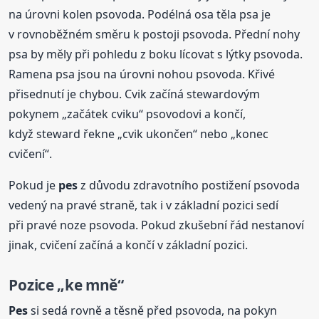
na úrovni kolen psovoda. Podélná osa těla psa je
v rovnoběžném směru k postoji psovoda. Přední nohy
psa by měly při pohledu z boku lícovat s lýtky psovoda.
Ramena psa jsou na úrovni nohou psovoda. Křivé
přisednutí je chybou. Cvik začíná stewardovým
pokynem „začátek cviku“ psovodovi a končí,
když steward řekne „cvik ukončen“ nebo „konec
cvičení“.
Pokud je
pes
z důvodu zdravotního postižení psovoda
vedený na pravé straně, tak i v základní pozici sedí
při pravé noze psovoda. Pokud zkušební řád nestanoví
jinak, cvičení začíná a končí v základní pozici.
Pozice „ke mně“
Pes
si sedá rovně a těsně před psovoda, na pokyn