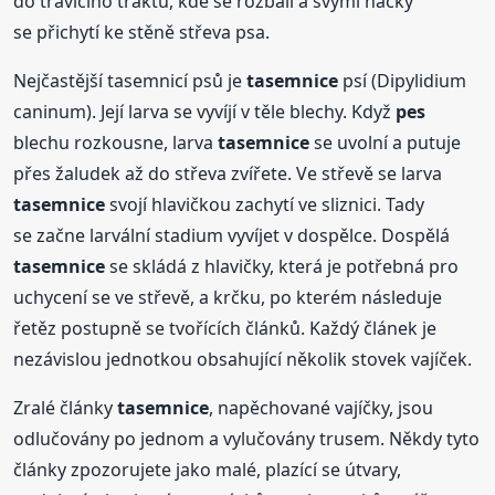
do trávicího traktu, kde se rozbalí a svými háčky
se přichytí ke stěně střeva psa.
Nejčastější tasemnicí psů je
tasemnice
psí (Dipylidium
caninum). Její larva se vyvíjí v těle blechy. Když
pes
blechu rozkousne, larva
tasemnice
se uvolní a putuje
přes žaludek až do střeva zvířete. Ve střevě se larva
tasemnice
svojí hlavičkou zachytí ve sliznici. Tady
se začne larvální stadium vyvíjet v dospělce. Dospělá
tasemnice
se skládá z hlavičky, která je potřebná pro
uchycení se ve střevě, a krčku, po kterém následuje
řetěz postupně se tvořících článků. Každý článek je
nezávislou jednotkou obsahující několik stovek vajíček.
Zralé články
tasemnice
, napěchované vajíčky, jsou
odlučovány po jednom a vylučovány trusem. Někdy tyto
články zpozorujete jako malé, plazící se útvary,