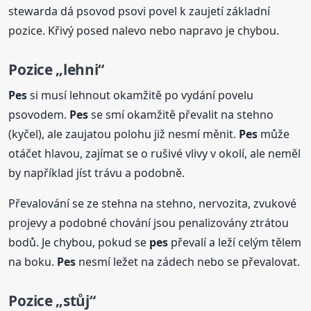
stewarda dá psovod psovi povel k zaujetí základní
pozice. Křivý posed nalevo nebo napravo je chybou.
Pozice „lehni“
Pes
si musí lehnout okamžitě po vydání povelu
psovodem.
Pes
se smí okamžitě převalit na stehno
(kyčel), ale zaujatou polohu již nesmí měnit.
Pes
může
otáčet hlavou, zajímat se o rušivé vlivy v okolí, ale neměl
by například jíst trávu a podobně.
Převalování se ze stehna na stehno, nervozita, zvukové
projevy a podobné chování jsou penalizovány ztrátou
bodů. Je chybou, pokud se
pes
převalí a leží celým tělem
na boku.
Pes
nesmí ležet na zádech nebo se převalovat.
Pozice „stůj“