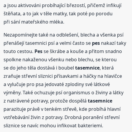
a jsou aktivováni probíhající březostí, přičemž infikují
štěňata, a to jak v těle matky, tak poté po porodu
při sání mateřského mléka.
Nezapomínejte také na odblešení, blecha a všenka psí
přenášejí tasemnici psí a velmi často se
pes
nakazí taky
touto cestou.
Pes
se škrábe a kouše a přitom snadno
spolkne nakaženou všenku nebo blechu, se kterou
se do jeho těla dostává i boubel
tasemnice
, která
zraňuje střevní sliznici přísavkami a háčky na hlavičce
a vylučuje pro psa jedovaté zplodiny své látkové
výměny. Také ochuzuje psí organismus o živiny a látky
z natrávené potravy, protože dospělá
tasemnice
parazituje právě v tenkém střevě, kde probíhá hlavní
vstřebávání živin z potravy. Drobná poranění střevní
sliznice se navíc mohou infikovat bakteriemi.