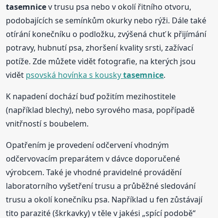
tasemnice
v trusu psa nebo v okolí řitního otvoru,
podobajících se semínkům okurky nebo rýži. Dále také
otírání konečníku o podložku, zvýšená chuť k přijímání
potravy, hubnutí psa, zhoršení kvality srsti, zažívací
potíže. Zde můžete vidět fotografie, na kterých jsou
vidět
psovská hovínka s kousky
tasemnice
.
K napadení dochází buď požitím mezihostitele
(například blechy), nebo syrového masa, popřípadě
vnitřností s boubelem.
Opatřením je provedení odčervení vhodným
odčervovacím preparátem v dávce doporučené
výrobcem. Také je vhodné pravidelné provádění
laboratorního vyšetření trusu a průběžné sledování
trusu a okolí konečníku psa. Například u fen zůstávají
tito parazité (škrkavky) v těle v jakési „spící podobě“