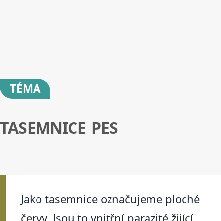
TÉMA
TASEMNICE PES
Jako tasemnice označujeme ploché
červy. Jsou to vnitřní parazité žijící