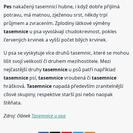
Pes
nakažený tasemnicí hubne, i když dobře přijímá
potravu, má matnou, zježenou srst, někdy trpí
průjmem a zvracením. Zplodiny látkové výměny
tasemnice
u psa vyvolávají chudokrevnost, pokles
červených krvinek a vyšší počet bílých krvinek.
U psa se vyskytuje více druhů tasemnic, které se mohou
lišit svojí velikostí či druhem mezihostitele. Mezi
nejčastější druhy
tasemnice
u psů patří například
tasemnice
psí,
tasemnice
vroubená či
tasemnice
hrášková.
Tasemnice
napadá především zranitelnější
cílové skupiny, respektive starší psi nebo naopak
štěňata.
Zdroj: článek
Tasemnice u psa