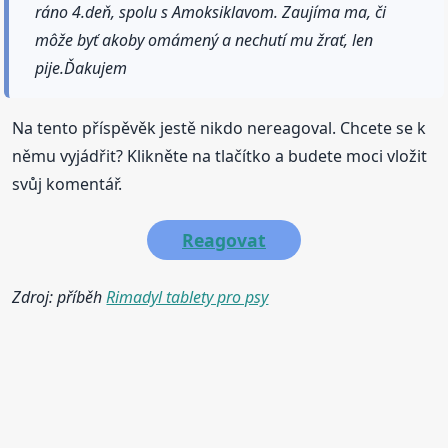
ráno 4.deň, spolu s Amoksiklavom. Zaujíma ma, či
môže byť akoby omámený a nechutí mu žrať, len
pije.Ďakujem
Na tento příspěvěk jestě nikdo nereagoval. Chcete se k
němu vyjádřit? Klikněte na tlačítko a budete moci vložit
svůj komentář.
Reagovat
Zdroj: příběh
Rimadyl tablety pro psy