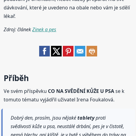
dávkování, které je uvedeno na obale nebo vám je sdělí
lékař.
Zdroj: článek
Zinek a pes
Příběh
Ve svém příspěvku
CO NA SVĚDĚNÍ KŮŽE U PSA
se k
tomuto tématu vyjádřil uživatel Irena Foukalová.
Dobrý den, prosím, jsou nějaké
tablety
proti
svědivosti kůže u psa, neustálé drbání, pes je v čistotě,
nemá blechy, ani klíště, je v bytě s výběhem do trávy na