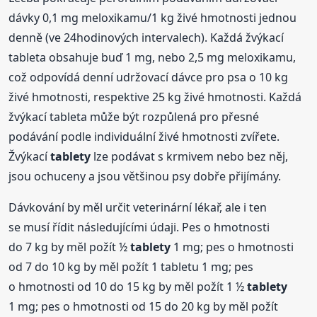
dávky 0,1 mg meloxikamu/1 kg živé hmotnosti jednou
denně (ve 24hodinových intervalech). Každá žvýkací
tableta obsahuje buď 1 mg, nebo 2,5 mg meloxikamu,
což odpovídá denní udržovací dávce pro psa o 10 kg
živé hmotnosti, respektive 25 kg živé hmotnosti. Každá
žvýkací tableta může být rozpůlená pro přesné
podávání podle individuální živé hmotnosti zvířete.
Žvýkací
tablety
lze podávat s krmivem nebo bez něj,
jsou ochuceny a jsou většinou psy dobře přijímány.
Dávkování by měl určit veterinární lékař, ale i ten
se musí řídit následujícími údaji. Pes o hmotnosti
do 7 kg by měl požít ½
tablety
1 mg; pes o hmotnosti
od 7 do 10 kg by měl požít 1 tabletu 1 mg; pes
o hmotnosti od 10 do 15 kg by měl požít 1 ½
tablety
1 mg; pes o hmotnosti od 15 do 20 kg by měl požít