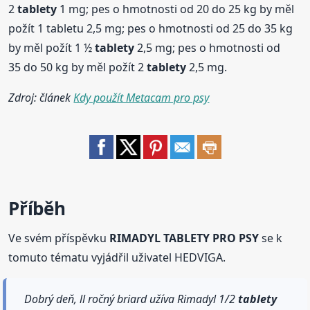
2
tablety
1 mg; pes o hmotnosti od 20 do 25 kg by měl
požít 1 tabletu 2,5 mg; pes o hmotnosti od 25 do 35 kg
by měl požít 1 ½
tablety
2,5 mg; pes o hmotnosti od
35 do 50 kg by měl požít 2
tablety
2,5 mg.
Zdroj: článek
Kdy použít Metacam pro psy
Příběh
Ve svém příspěvku
RIMADYL TABLETY PRO PSY
se k
tomuto tématu vyjádřil uživatel HEDVIGA.
Dobrý deň, ll ročný briard užíva Rimadyl 1/2
tablety