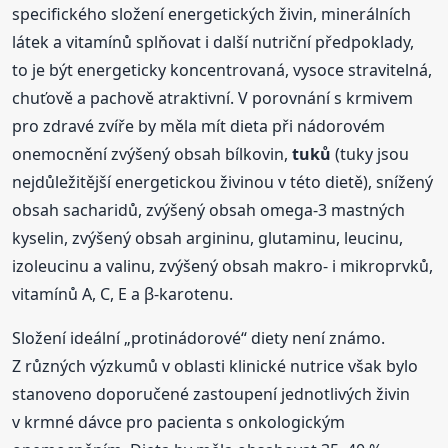
specifického složení energetických živin, minerálních
látek a vitamínů splňovat i další nutriční předpoklady,
to je být energeticky koncentrovaná, vysoce stravitelná,
chuťově a pachově atraktivní. V porovnání s krmivem
pro zdravé zvíře by měla mít dieta při nádorovém
onemocnění zvýšený obsah bílkovin,
tuků
(tuky jsou
nejdůležitější energetickou živinou v této dietě), snížený
obsah sacharidů, zvýšený obsah omega-3 mastných
kyselin, zvýšený obsah argininu, glutaminu, leucinu,
izoleucinu a valinu, zvýšený obsah makro- i mikroprvků,
vitamínů A, C, E a β-karotenu.
Složení ideální „protinádorové“ diety není známo.
Z různých výzkumů v oblasti klinické nutrice však bylo
stanoveno doporučené zastoupení jednotlivých živin
v krmné dávce pro pacienta s onkologickým