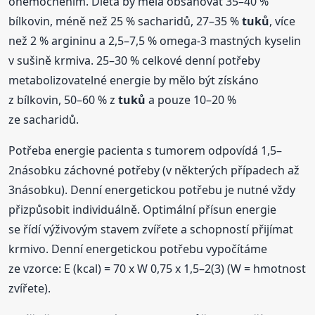
onemocněním. Dieta by měla obsahovat 35–40 %
bílkovin, méně než 25 % sacharidů, 27–35 %
tuků
, více
než 2 % argininu a 2,5–7,5 % omega-3 mastných kyselin
v sušině krmiva. 25–30 % celkové denní potřeby
metabolizovatelné energie by mělo být získáno
z bílkovin, 50–60 % z
tuků
a pouze 10–20 %
ze sacharidů.
Potřeba energie pacienta s tumorem odpovídá 1,5–
2násobku záchovné potřeby (v některých případech až
3násobku). Denní energetickou potřebu je nutné vždy
přizpůsobit individuálně. Optimální přísun energie
se řídí výživovým stavem zvířete a schopností přijímat
krmivo. Denní energetickou potřebu vypočítáme
ze vzorce: E (kcal) = 70 x W 0,75 x 1,5–2(3) (W = hmotnost
zvířete).