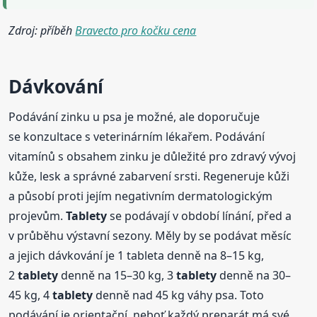
Zdroj: příběh
Bravecto pro kočku cena
Dávkování
Podávání zinku u psa je možné, ale doporučuje
se konzultace s veterinárním lékařem. Podávání
vitamínů s obsahem zinku je důležité pro zdravý vývoj
kůže, lesk a správné zabarvení srsti. Regeneruje kůži
a působí proti jejím negativním dermatologickým
projevům.
Tablety
se podávají v období línání, před a
v průběhu výstavní sezony. Měly by se podávat měsíc
a jejich dávkování je 1 tableta denně na 8–15 kg,
2
tablety
denně na 15–30 kg, 3
tablety
denně na 30–
45 kg, 4
tablety
denně nad 45 kg váhy psa. Toto
podávání je orientační, neboť každý preparát má své