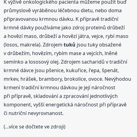
K výživě onkologického pacienta můžeme použít buď
průmyslově vyráběnou léčebnou dietu, nebo doma
připravovanou krmnou dávku. K přípravě tradiční
krmné dávky používáme jako zdroj proteinů drůbeží
a hovězí maso, drůbeží a hovězí játra, vejce, rybí maso
(losos, makrela). Zdrojem
tuků
jsou tuky obsažené
v drůbežím, hovězím, rybím mase a vejcích, lněné
semínko a lososový olej. Zdrojem sacharidů v tradiční
krmné dávce jsou pšenice, kukuřice, řepa, špenát,
mrkev, hrášek, brambory, brokolice, ovoce. Nevýhodou
krmení tradiční krmnou dávkou je její náročnost
při přípravě, skladování a zpracování jednotlivých
komponent, vyšší energetická náročnost při přípravě
či nutriční nevyrovnanost.
(...více se dočtete ve zdroji)