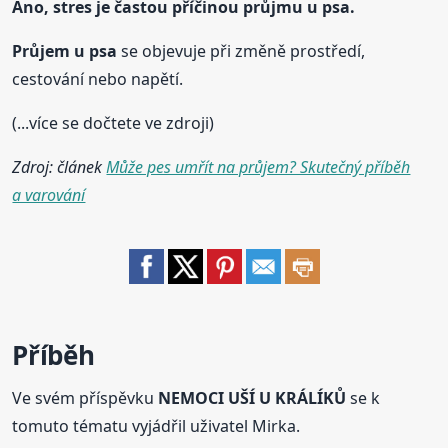
Ano, stres je častou příčinou průjmu u
psa
.
Průjem u
psa
se objevuje při změně prostředí,
cestování nebo napětí.
(...více se dočtete ve zdroji)
Zdroj: článek
Může pes umřít na průjem? Skutečný příběh
a varování
Příběh
Ve svém příspěvku
NEMOCI UŠÍ U KRÁLÍKŮ
se k
tomuto tématu vyjádřil uživatel Mirka.