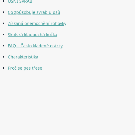
UŠNÍ SVRAB
Co způsobuje svrab u psů
Získaná onemocnění rohovky
Skotská klapouchá kočka
FAQ – Často kladené otázky
Charakteristika
Proč se pes třese