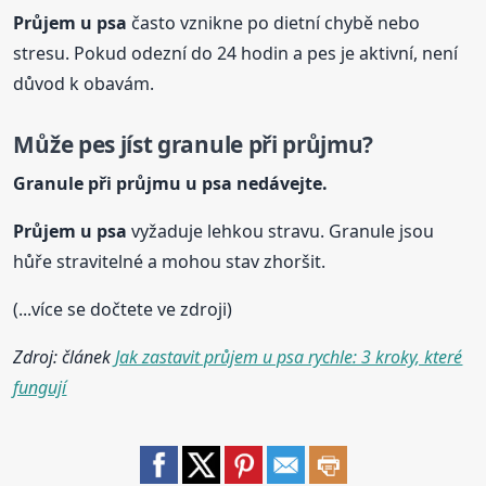
Průjem u
psa
často vznikne po dietní chybě nebo
stresu. Pokud odezní do 24 hodin a pes je aktivní, není
důvod k obavám.
Může pes jíst granule při průjmu?
Granule při průjmu u
psa
nedávejte.
Průjem u
psa
vyžaduje lehkou stravu. Granule jsou
hůře stravitelné a mohou stav zhoršit.
(...více se dočtete ve zdroji)
Zdroj: článek
Jak zastavit průjem u psa rychle: 3 kroky, které
fungují