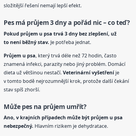
složitější řešení nemají lepší efekt.
Pes má průjem 3 dny a pořád nic – co teď?
Pokud průjem u
psa
trvá 3 dny bez zlepšení, už
to není běžný stav.
Je potřeba jednat.
Průjem u
psa
, který trvá déle než 72 hodin, často
znamená infekci, parazity nebo jiný problém. Domácí
dieta už většinou nestačí.
Veterinární vyšetření
je
v tomto bodě nejrozumnější krok, protože další čekání
stav spíš zhorší.
Může pes na průjem umřít?
Ano, v krajních případech může být průjem u
psa
nebezpečný.
Hlavním rizikem je dehydratace.