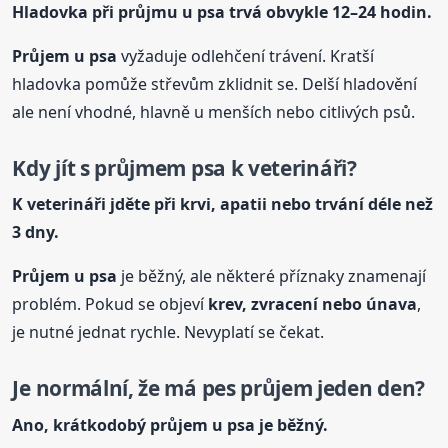
Hladovka při průjmu u
psa
trvá obvykle 12–24 hodin.
Průjem u
psa
vyžaduje odlehčení trávení. Kratší
hladovka pomůže střevům zklidnit se. Delší hladovění
ale není vhodné, hlavně u menších nebo citlivých psů.
Kdy jít s průjmem
psa
k veterináři?
K veterináři jděte při krvi, apatii nebo trvání déle než
3 dny.
Průjem u
psa
je běžný, ale některé příznaky znamenají
problém. Pokud se objeví
krev, zvracení nebo únava
,
je nutné jednat rychle. Nevyplatí se čekat.
Je normální, že má pes průjem jeden den?
Ano, krátkodobý průjem u
psa
je běžný.