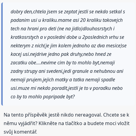
dobry den,chtela jsem se zeptat jestli se nekdo setkal s
padanim usi u kraliku.mame asi 20 kraliku takovejch
tech na hrani pro deti (ne na jidlo)dlouhosrstych i
kratkosrstych a v posledni dobe u 2poslednich vrhu se
nekterym z nich(je jim kolem jednoho az dva mesice)se
kacej usi.nejdrive jedno pak druhy,nebo hned ze
zacatku obe....nevime cim by to mohlo byt,nemaji
zadny strupy ani svedeni,jedi granule a nehubnou ani
nemaji prujem.jejich matky a tatka nemaji spadle
usi.muze mi nekdo poradit,jestli je to v poradku nebo
co by to mohlo popripade byt?
Na tento příspěvěk jestě nikdo nereagoval. Chcete se k
němu vyjádřit? Klikněte na tlačítko a budete moci vložit
svůj komentář.