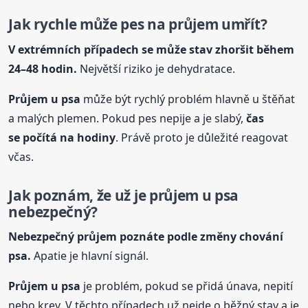
Jak rychle může pes na průjem umřít?
V extrémních případech se může stav zhoršit během
24–48 hodin.
Největší riziko je dehydratace.
Průjem u
psa
může být rychlý problém hlavně u štěňat
a malých plemen. Pokud pes nepije a je slabý,
čas
se počítá na hodiny
. Právě proto je důležité reagovat
včas.
Jak poznám, že už je průjem u
psa
nebezpečný?
Nebezpečný průjem poznáte podle změny chování
psa
.
Apatie je hlavní signál.
Průjem u
psa
je problém, pokud se přidá únava, nepití
nebo krev. V těchto případech už nejde o běžný stav a je