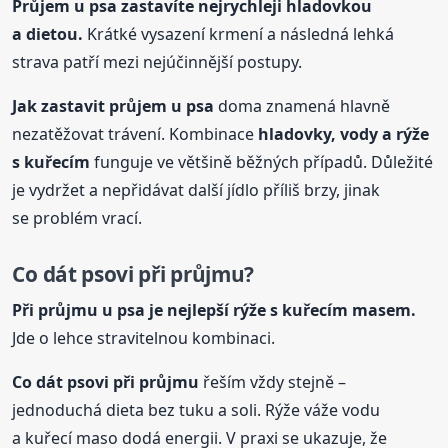
Průjem u
psa
zastavíte nejrychleji hladovkou
a dietou.
Krátké vysazení krmení a následná lehká
strava patří mezi nejúčinnější postupy.
Jak zastavit průjem u
psa
doma znamená hlavně
nezatěžovat trávení. Kombinace
hladovky, vody a rýže
s kuřecím
funguje ve většině běžných případů. Důležité
je vydržet a nepřidávat další jídlo příliš brzy, jinak
se problém vrací.
Co dát psovi při průjmu?
Při průjmu u
psa
je nejlepší rýže s kuřecím masem.
Jde o lehce stravitelnou kombinaci.
Co dát psovi při průjmu
řeším vždy stejně –
jednoduchá dieta bez tuku a soli. Rýže váže vodu
a kuřecí maso dodá energii. V praxi se ukazuje, že