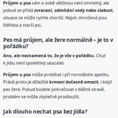
Průjem u
psa
sám o sobě většinou není smrtelný, ale
pokud se přidá
zvracení, odmítání vody nebo slabost
,
situace se může rychle zhoršit. Nejvíc ohrožená jsou
štěňata a starší psi.
Pes má průjem, ale žere normálně – je to v
pořádku?
Ano, ale neznamená to, že je vše v pořádku.
Chuť
k jídlu není spolehlivý ukazatel.
Průjem u
psa
může probíhat i při normálním apetitu.
Právě proto je důležité
krmení dočasně omezit
, i když
pes žere. Pokud budete pokračovat v běžné stravě,
problém se může zbytečně prodloužit.
Jak dlouho nechat
psa
bez jídla?