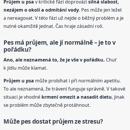
Průjem u
psa
v kritické fázi doprovází
silná slabost,
nezájem o okolí a odmítání vody
. Pes může jen ležet
a nereagovat. V této fázi už nejde o běžný problém a je
nutné okamžitě jednat. Čas hraje zásadní roli.
Pes má průjem, ale jí normálně – je to v
pořádku?
Ano, ale neznamená to, že je vše v pořádku.
Chuť
k jídlu může klamat.
Průjem u
psa
může probíhat i při normálním apetitu.
To ale neznamená, že trávení funguje správně. V takové
situaci je vhodné
krmení omezit a nasadit dietu
, jinak
se problém může zbytečně protáhnout.
Může pes dostat průjem ze stresu?