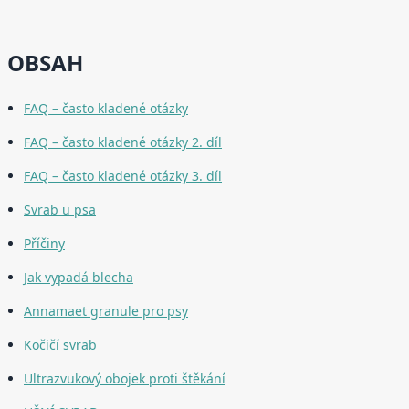
OBSAH
FAQ – často kladené otázky
FAQ – často kladené otázky 2. díl
FAQ – často kladené otázky 3. díl
Svrab u psa
Příčiny
Jak vypadá blecha
Annamaet granule pro psy
Kočičí svrab
Ultrazvukový obojek proti štěkání