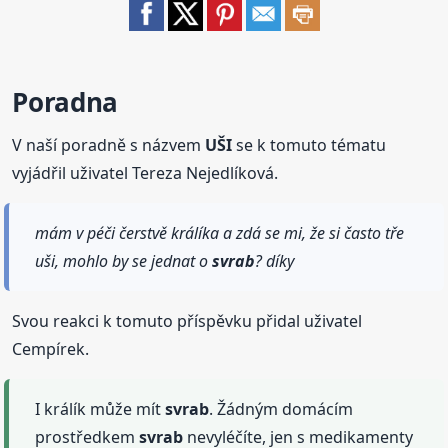
Poradna
V naší poradně s názvem
UŠI
se k tomuto tématu
vyjádřil uživatel Tereza Nejedlíková.
mám v péči čerstvě králíka a zdá se mi, že si často tře
uši, mohlo by se jednat o
svrab
? díky
Svou reakci k tomuto příspěvku přidal uživatel
Cempírek.
I králík může mít
svrab
. Žádným domácím
prostředkem
svrab
nevyléčíte, jen s medikamenty