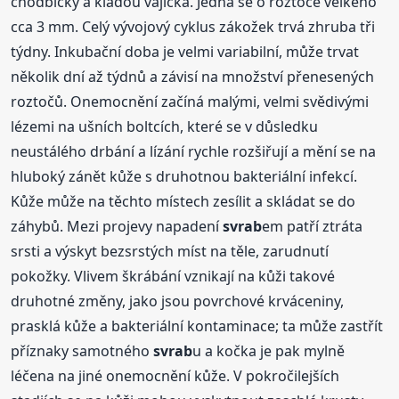
chodbičky a kladou vajíčka. Jedná se o roztoče velkého
cca 3 mm. Celý vývojový cyklus zákožek trvá zhruba tři
týdny. Inkubační doba je velmi variabilní, může trvat
několik dní až týdnů a závisí na množství přenesených
roztočů. Onemocnění začíná malými, velmi svědivými
lézemi na ušních boltcích, které se v důsledku
neustálého drbání a lízání rychle rozšiřují a mění se na
hluboký zánět kůže s druhotnou bakteriální infekcí.
Kůže může na těchto místech zesílit a skládat se do
záhybů. Mezi projevy napadení
svrab
em patří ztráta
srsti a výskyt bezsrstých míst na těle, zarudnutí
pokožky. Vlivem škrábání vznikají na kůži takové
druhotné změny, jako jsou povrchové krváceniny,
prasklá kůže a bakteriální kontaminace; ta může zastřít
příznaky samotného
svrab
u a kočka je pak mylně
léčena na jiné onemocnění kůže. V pokročilejších