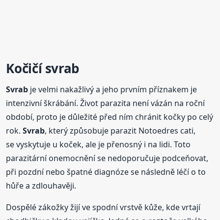
Kočičí
svrab
Svrab
je velmi nakažlivý a jeho prvním příznakem je
intenzivní škrábání. Život parazita není vázán na roční
období, proto je důležité před ním chránit kočky po celý
rok.
Svrab
, který způsobuje parazit Notoedres cati,
se vyskytuje u koček, ale je přenosný i na lidi. Toto
parazitární onemocnění se nedoporučuje podceňovat,
při pozdní nebo špatné diagnóze se následně léčí o to
hůře a zdlouhavěji.
Dospělé zákožky žijí ve spodní vrstvě kůže, kde vrtají