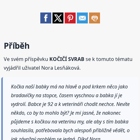
Příběh
Ve svém příspěvku
KOČIČÍ SVRAB
se k tomuto tématu
vyjádřil uživatel Nora Lesňáková.
Kočka naší babky má na hlavě a pod krkem něco jako
bradavičky na stopce, časem vyschnou a babka jí je
vydrolí. Babce je 92 a k veterináři chodit nechce. Nevíte
někdo, co by to mohlo být? Je mi jasné, že nakonec
půjdeme s kočkou na veterinu my, ale aby s tím babka
souhlasila, potřebovala bych alespoň přibližně vědět, o
jak závažný problém se jedná. Díky! Nora