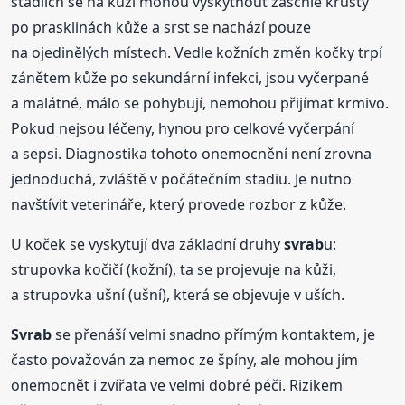
stadiích se na kůži mohou vyskytnout zaschlé krusty
po prasklinách kůže a srst se nachází pouze
na ojedinělých místech. Vedle kožních změn kočky trpí
zánětem kůže po sekundární infekci, jsou vyčerpané
a malátné, málo se pohybují, nemohou přijímat krmivo.
Pokud nejsou léčeny, hynou pro celkové vyčerpání
a sepsi. Diagnostika tohoto onemocnění není zrovna
jednoduchá, zvláště v počátečním stadiu. Je nutno
navštívit veterináře, který provede rozbor z kůže.
U koček se vyskytují dva základní druhy
svrab
u:
strupovka kočičí (kožní), ta se projevuje na kůži,
a strupovka ušní (ušní), která se objevuje v uších.
Svrab
se přenáší velmi snadno přímým kontaktem, je
často považován za nemoc ze špíny, ale mohou jím
onemocnět i zvířata ve velmi dobré péči. Rizikem