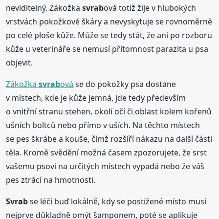
neviditelný. Zákožka
svrab
ová totiž žije v hlubokých
vrstvách pokožkové škáry a nevyskytuje se rovnoměrně
po celé ploše kůže. Může se tedy stát, že ani po rozboru
kůže u veterináře se nemusí přítomnost parazita u psa
objevit.
Zákožka
svrab
ová
se do pokožky psa dostane
v místech, kde je kůže jemná, jde tedy především
o vnitřní stranu stehen, okolí očí či oblast kolem kořenů
ušních boltců nebo přímo v uších. Na těchto místech
se pes škrábe a kouše, čímž rozšíří nákazu na další části
těla. Kromě svědění možná časem zpozorujete, že srst
vašemu psovi na určitých místech vypadá nebo že váš
pes ztrácí na hmotnosti.
Svrab
se léčí buď lokálně, kdy se postižené místo musí
nejprve důkladně omýt šamponem, poté se aplikuje