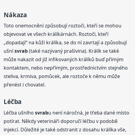
Nákaza
Toto onemocnění způsobují roztoči, kteří se mohou
objevovat ve všech králíkárnách. Roztoči, kteří
„dopadají“ na kůži králíka, se do ní zavrtají a způsobují
ušní
svrab
(také nazývaný prašivina). Králík se také
může nakazit od již infikovaných králíků buď přímým
kontaktem, nebo nepřímým, prostřednictvím stejného
steliva, krmiva, pomůcek, ale roztoče k němu může
přenést i chovatel.
Léčba
Léčba ušního
svrab
u není náročná, je třeba dané místo
potírat. Někdy veterináři doporučí léčbu v podobě
injekcí. Důležité je také odstranit z dosahu králíka vše,