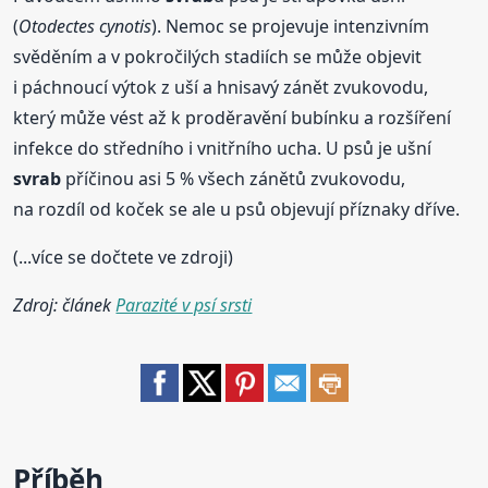
(
Otodectes cynotis
). Nemoc se projevuje intenzivním
svěděním a v pokročilých stadiích se může objevit
i páchnoucí výtok z uší a hnisavý zánět zvukovodu,
který může vést až k proděravění bubínku a rozšíření
infekce do středního i vnitřního ucha. U psů je ušní
svrab
příčinou asi 5 % všech zánětů zvukovodu,
na rozdíl od koček se ale u psů objevují příznaky dříve.
(...více se dočtete ve zdroji)
Zdroj: článek
Parazité v psí srsti
Příběh