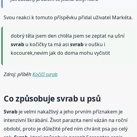
Svou reakci k tomuto příspěvku přidal uživatel Markéta.
dobrý těla jsem den chtěla jsem se zeptat na ušní
svrab
u kočičky ta má asi
svrab
v oušku i
kocourek,nevim jak do doma mohu vyčistit
Zdroj: příběh
Kočičí svrab
Co způsobuje
svrab
u psů
Svrab
je velmi nakažlivý a jeho prvním příznakem je
intenzivní škrábání. Život parazita není vázán na roční
období, proto je důležité před ním chránit psa po celý