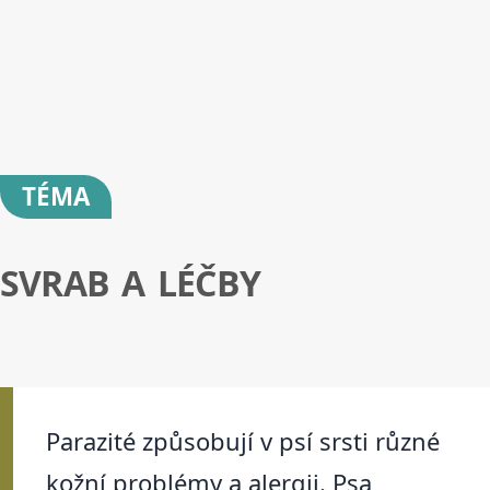
TÉMA
SVRAB A LÉČBY
Parazité způsobují v psí srsti různé
kožní problémy a alergii. Psa