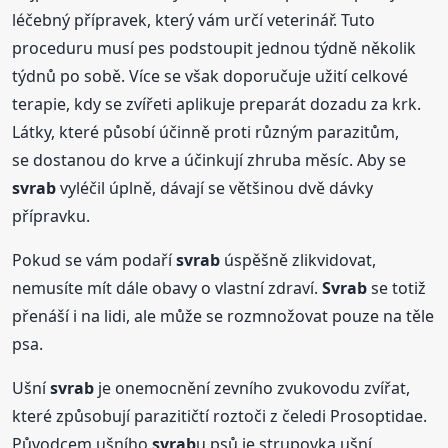
léčebný přípravek, který vám určí veterinář. Tuto
proceduru musí pes podstoupit jednou týdně několik
týdnů po sobě. Více se však doporučuje užití celkové
terapie, kdy se zvířeti aplikuje preparát dozadu za krk.
Látky, které působí účinně proti různým parazitům,
se dostanou do krve a účinkují zhruba měsíc. Aby se
svrab
vyléčil úplně, dávají se většinou dvě dávky
přípravku.
Pokud se vám podaří
svrab
úspěšně zlikvidovat,
nemusíte mít dále obavy o vlastní zdraví.
Svrab
se totiž
přenáší i na lidi, ale může se rozmnožovat pouze na těle
psa.
Ušní
svrab
je onemocnění zevního zvukovodu zvířat,
které způsobují parazitičtí roztoči z čeledi Prosoptidae.
Původcem ušního
svrab
u psů je strupovka ušní