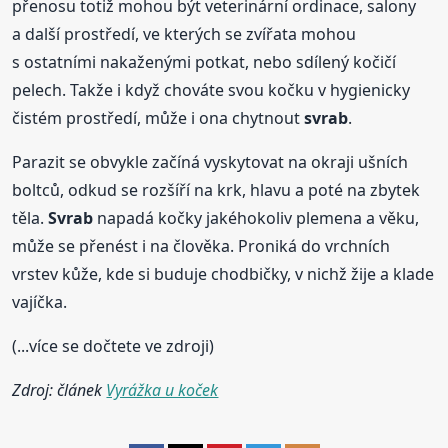
přenosu totiž mohou být veterinární ordinace, salony
a další prostředí, ve kterých se zvířata mohou
s ostatními nakaženými potkat, nebo sdílený kočičí
pelech. Takže i když chováte svou kočku v hygienicky
čistém prostředí, může i ona chytnout
svrab
.
Parazit se obvykle začíná vyskytovat na okraji ušních
boltců, odkud se rozšíří na krk, hlavu a poté na zbytek
těla.
Svrab
napadá kočky jakéhokoliv plemena a věku,
může se přenést i na člověka. Proniká do vrchních
vrstev kůže, kde si buduje chodbičky, v nichž žije a klade
vajíčka.
(...více se dočtete ve zdroji)
Zdroj: článek
Vyrážka u koček