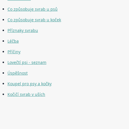
Co způsobuje svrab u psů
Co způsobuje svrab u koček
Příznaky svrabu
Léčba
Příčiny
Lovečtí psi - seznam
Úspěšnost
Koupel pro psy a kočky
Kočičí svrab v uších