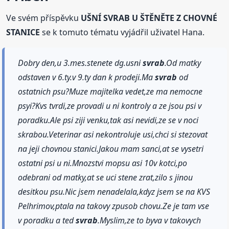
Ve svém příspěvku
UŠNÍ SVRAB U ŠTĚNĚTE Z CHOVNÉ
STANICE
se k tomuto tématu vyjádřil uživatel Hana.
Dobry den,u 3.mes.stenete dg.usni
svrab
.Od matky
odstaven v 6.ty.v 9.ty dan k prodeji.Ma
svrab
od
ostatnich psu?Muze majitelka vedet,ze ma nemocne
psyi?Kvs tvrdi,ze provadi u ni kontroly a ze jsou psi v
poradku.Ale psi ziji venku,tak asi nevidi,ze se v noci
skrabou.Veterinar asi nekontroluje usi,chci si stezovat
na jeji chovnou stanici.Jakou mam sanci,at se vysetri
ostatni psi u ni.Mnozstvi mopsu asi 10v kotci,po
odebrani od matky,at se uci stene zrat,zilo s jinou
desitkou psu.Nic jsem nenadelala,kdyz jsem se na KVS
Pelhrimov,ptala na takovy zpusob chovu.Ze je tam vse
v poradku a ted
svrab
.Myslim,ze to byva v takovych