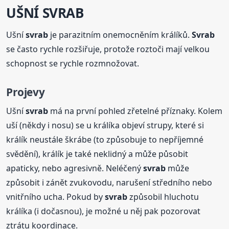
UŠNÍ
SVRAB
Ušní
svrab
je parazitním onemocněním králíků.
Svrab
se často rychle rozšiřuje, protože roztoči mají velkou
schopnost se rychle rozmnožovat.
Projevy
Ušní
svrab
má na první pohled zřetelné příznaky. Kolem
uší (někdy i nosu) se u králíka objeví strupy, které si
králík neustále škrábe (to způsobuje to nepříjemné
svědění), králík je také neklidný a může působit
apaticky, nebo agresivně. Neléčený
svrab
může
způsobit i zánět zvukovodu, narušení středního nebo
vnitřního ucha. Pokud by
svrab
způsobil hluchotu
králíka (i dočasnou), je možné u něj pak pozorovat
ztrátu koordinace.