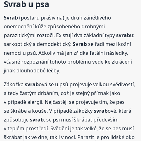
Svrab
u psa
Svrab
(postaru prašivina) je druh zánětlivého
onemocnění kůže způsobeného drobnými
parazitickými roztoči. Existují dva základní typy
svrab
u:
sarkoptický a demodektický.
Svrab
se řadí mezi kožní
nemoci u psů. Ačkoliv má jen zřídka fatální následky,
včasné rozpoznání tohoto problému vede ke zkrácení
jinak dlouhodobé léčby.
Zákožka
svrab
ová se u psů projevuje velkou svědivostí,
a tedy častým drbáním, což je stejný příznak jako
v případě alergií. Nejčastěji se projevuje tím, že pes
se škrábe a kouše. V případě zákožky
svrab
ové, která
způsobuje
svrab
, se psi musí škrábat především
v teplém prostředí. Svědění je tak velké, že se pes musí
škrábat jak ve dne, tak i v noci. Parazit je pro lidské oko