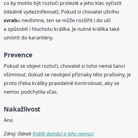
co by mohlo být roztoči prolezlé a jeho klec vyčistit
(ideálně vydezinfikovat). Pokud si chovatel ušního
svrab
u nevšimne, ten se může rozšířit i do uší
a způsobit i hluchotu králíka. Je nutné králíka také
umístit do karantény.
Prevence
Pokud se objeví roztoči, chovatel si toho nemá šanci
všimnout, dokud se neobjeví příznaky této prašiviny, je
proto třeba králíky pravidelně kontrolovat, aby se
nemoc podchytila včas.
Nakažlivost
Ano
Zdroj: článek
Králík domácí a jeho nemoci