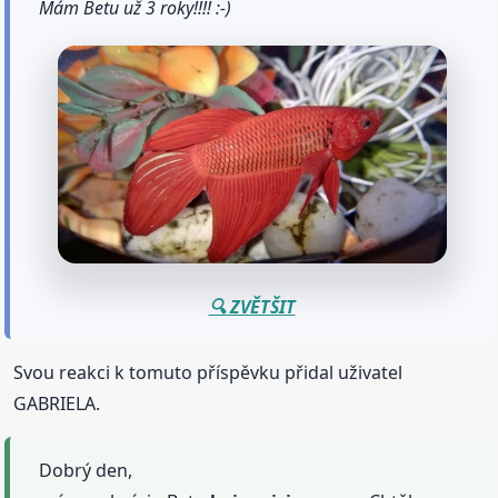
Mám Betu už 3 roky!!!! :-)
🔍 ZVĚTŠIT
Svou reakci k tomuto příspěvku přidal uživatel
GABRIELA.
Dobrý den,