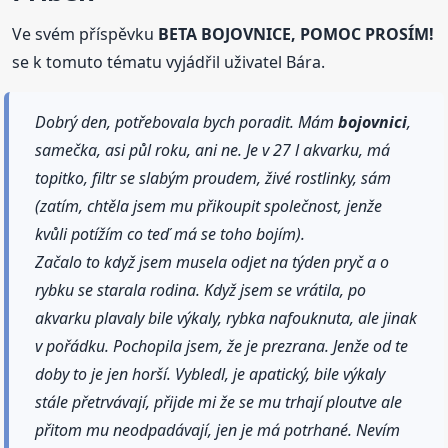
Ve svém příspěvku
BETA BOJOVNICE, POMOC PROSÍM!
se k tomuto tématu vyjádřil uživatel Bára.
Dobrý den, potřebovala bych poradit. Mám
bojovnici
,
samečka, asi půl roku, ani ne. Je v 27 l akvarku, má
topitko, filtr se slabým proudem, živé rostlinky, sám
(zatím, chtěla jsem mu přikoupit společnost, jenže
kvůli potížím co teď má se toho bojím).
Začalo to když jsem musela odjet na týden pryč a o
rybku se starala rodina. Když jsem se vrátila, po
akvarku plavaly bile výkaly, rybka nafouknuta, ale jinak
v pořádku. Pochopila jsem, že je prezrana. Jenže od te
doby to je jen horší. Vybledl, je apatický, bile výkaly
stále přetrvávají, přijde mi že se mu trhají ploutve ale
přitom mu neodpadávají, jen je má potrhané. Nevím