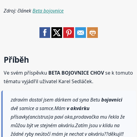
Zdroj: článek
Beta bojovnice
Příběh
Ve svém příspěvku
BETA BOJOVNICE CHOV
se k tomuto
tématu vyjádřil uživatel Karel Sedláček.
zdravím dostal jsem dárkem od syna Betu
bojovnici
dvě samice a samce.Mám
v akvárku
přísavky(ancistrus)a paví oka,prodavačka mu řekla že
můžou být ve stejném akváriu.Zatím jsou v klidu na
žádné ryby neútočí mám je nechat v akváriu??děkuji!!