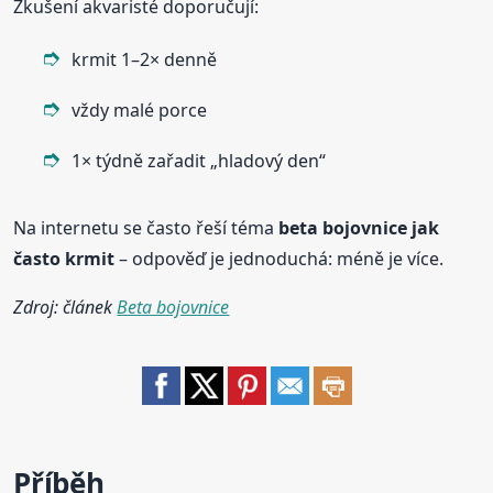
Zkušení akvaristé doporučují:
krmit 1–2× denně
vždy malé porce
1× týdně zařadit „hladový den“
Na internetu se často řeší téma
beta bojovnice jak
často krmit
– odpověď je jednoduchá: méně je více.
Zdroj: článek
Beta bojovnice
Příběh