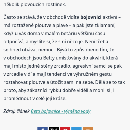
několik plovoucích rostlinek.
Často se stává, že v obchodě vidíte
bojovnici
aktivní –
má roztažené ploutve a plave – a pak jste zklamaní,
když u vás doma v malém betáriu většinu času
odpočívá, a myslíte si, že s ní něco je. Není třeba
se hned obávat nemoci. Bývá to způsobeno tím, že
v obchodech jsou Betty umísťovány do akvárií, která
mají místo jedné stěny zrcadlo, agresivní samci se pak
v zrcadle vidí a mají tendenci ve výhružném gestu
roztahovat ploutve a útočit sami na sebe. Dělá se to tak
proto, aby zákazníci rybku dobře viděli a mohli si ji
prohlédnout v celé její kráse.
Zdroj: článek
Beta bojovnice - výměna vody