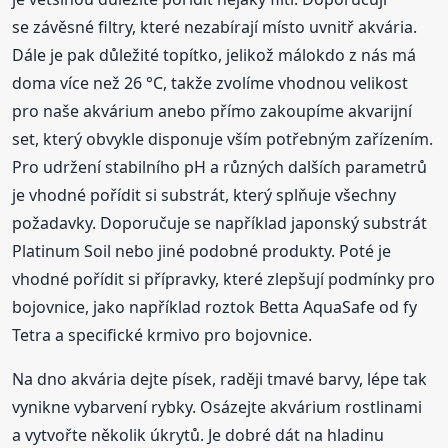
se závěsné filtry, které nezabírají místo uvnitř akvária.
Dále je pak důležité topítko, jelikož málokdo z nás má
doma více než 26 °C, takže zvolíme vhodnou velikost
pro naše akvárium anebo přímo zakoupíme akvarijní
set, který obvykle disponuje vším potřebným zařízením.
Pro udržení stabilního pH a různých dalších parametrů
je vhodné pořídit si substrát, který splňuje všechny
požadavky. Doporučuje se například japonský substrát
Platinum Soil nebo jiné podobné produkty. Poté je
vhodné pořídit si přípravky, které zlepšují podmínky pro
bojovnice, jako například roztok Betta AquaSafe od fy
Tetra a specifické krmivo pro bojovnice.
Na dno akvária dejte písek, raději tmavé barvy, lépe tak
vynikne vybarvení rybky. Osázejte akvárium rostlinami
a vytvořte několik úkrytů. Je dobré dát na hladinu