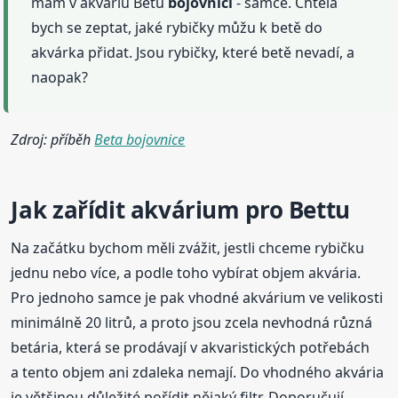
mám v akváriu Betu
bojovnici
- samce. Chtěla
bych se zeptat, jaké rybičky můžu k betě do
akvárka přidat. Jsou rybičky, které betě nevadí, a
naopak?
Zdroj: příběh
Beta bojovnice
Jak zařídit akvárium pro Bettu
Na začátku bychom měli zvážit, jestli chceme rybičku
jednu nebo více, a podle toho vybírat objem akvária.
Pro jednoho samce je pak vhodné akvárium ve velikosti
minimálně 20 litrů, a proto jsou zcela nevhodná různá
betária, která se prodávají v akvaristických potřebách
a tento objem ani zdaleka nemají. Do vhodného akvária
je většinou důležité pořídit nějaký filtr. Doporučují