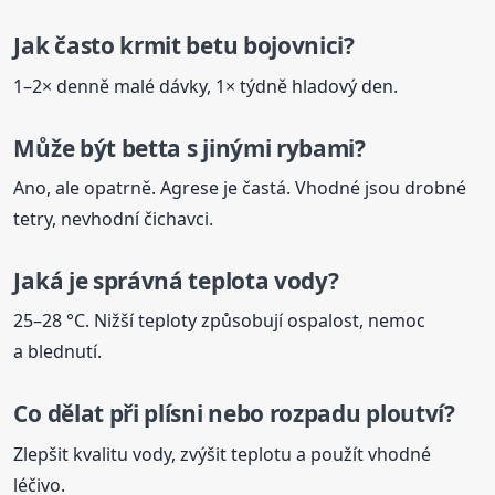
Jak často krmit betu
bojovnici
?
1–2× denně malé dávky, 1× týdně hladový den.
Může být betta s jinými rybami?
Ano, ale opatrně. Agrese je častá. Vhodné jsou drobné
tetry, nevhodní čichavci.
Jaká je správná teplota vody?
25–28 °C. Nižší teploty způsobují ospalost, nemoc
a blednutí.
Co dělat při plísni nebo rozpadu ploutví?
Zlepšit kvalitu vody, zvýšit teplotu a použít vhodné
léčivo.