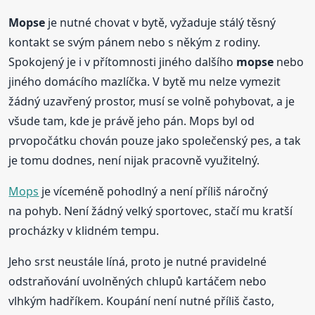
Mopse
je nutné chovat v bytě, vyžaduje stálý těsný
kontakt se svým pánem nebo s někým z rodiny.
Spokojený je i v přítomnosti jiného dalšího
mopse
nebo
jiného domácího mazlíčka. V bytě mu nelze vymezit
žádný uzavřený prostor, musí se volně pohybovat, a je
všude tam, kde je právě jeho pán. Mops byl od
prvopočátku chován pouze jako společenský pes, a tak
je tomu dodnes, není nijak pracovně využitelný.
Mops
je víceméně pohodlný a není příliš náročný
na pohyb. Není žádný velký sportovec, stačí mu kratší
procházky v klidném tempu.
Jeho srst neustále líná, proto je nutné pravidelné
odstraňování uvolněných chlupů kartáčem nebo
vlhkým hadříkem. Koupání není nutné příliš často,