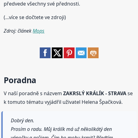
předvede všechny své přednosti.
(...více se dočtete ve zdroji)
Zdroj: článek
Mops
Poradna
V naší poradně s názvem
ZAKRSLÝ KRÁLÍK - STRAVA
se
k tomuto tématu vyjádřil uživatel Helena Špačková.
Dobrý den.
Prosím o radu. Můj králík má už několikátý den
vánočky a průjem. Čím ho mohu krmit? Předtím