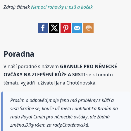
Zdroj: článek
Nemoci rohovky u psů a koček
Poradna
V naší poradně s názvem
GRANULE PRO NĚMECKÉ
OVČÁKY NA ZLEPŠENÍ KŮŽE A SRSTI
se k tomuto
tématu vyjádřil uživatel Jana Chotěnovská.
Prosím o odpověď,moje fena má problémy s kůží a
srstí.Škrábe se, kouše už měla i antibiotika.Krmím na
radu Royal Canin pro německé ovčáky ,ale žádná
změna.Díky všem za rady.Chotěnovská.