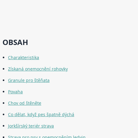
OBSAH
Charakteristika
Získaná onemocnění rohovky
Granule pro štěňata
Povaha
Chov od štěněte
Co dělat, když pes špatně dýchá
Jorkšírský teriér strava
Strava pro psy s onemocněním ledvin