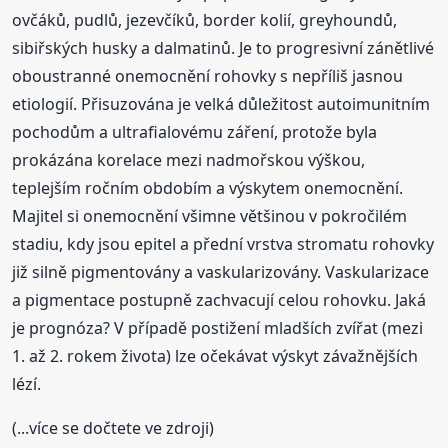
ovčáků, pudlů, jezevčíků, border kolií, greyhoundů,
sibiřských husky a dalmatinů. Je to progresivní zánětlivé
oboustranné onemocnění rohovky s nepříliš jasnou
etiologií. Přisuzována je velká důležitost autoimunitním
pochodům a ultrafialovému záření, protože byla
prokázána korelace mezi nadmořskou výškou,
teplejším ročním obdobím a výskytem onemocnění.
Majitel si onemocnění všimne většinou v pokročilém
stadiu, kdy jsou epitel a přední vrstva stromatu rohovky
již silně pigmentovány a vaskularizovány. Vaskularizace
a pigmentace postupně zachvacují celou rohovku. Jaká
je prognóza? V případě postižení mladších zvířat (mezi
1. až 2. rokem života) lze očekávat výskyt závažnějších
lézí.
(...více se dočtete ve zdroji)