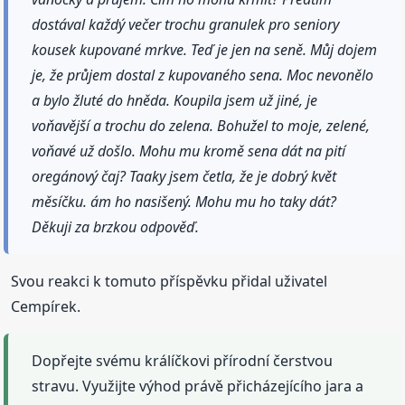
dostával každý večer trochu granulek pro seniory
kousek kupované mrkve. Teď je jen na seně. Můj dojem
je, že průjem dostal z kupovaného sena. Moc nevonělo
a bylo žluté do hněda. Koupila jsem už jiné, je
voňavější a trochu do zelena. Bohužel to moje, zelené,
voňavé už došlo. Mohu mu kromě sena dát na pití
oregánový čaj? Taaky jsem četla, že je dobrý květ
měsíčku. ám ho nasišený. Mohu mu ho taky dát?
Děkuji za brzkou odpověď.
Svou reakci k tomuto příspěvku přidal uživatel
Cempírek.
Dopřejte svému králíčkovi přírodní čerstvou
stravu. Využijte výhod právě přicházejícího jara a