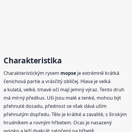
Charakteristika
Charakteristickým rysem
mopse
je extrémně krátká
čenichová partie a vrásčitý obličej. Hlava je velká
a kulatá, velké, tmavé oči mají jemný výraz. Tento druh
má mírný předkus. Uši jsou malé a tenké, mohou být
přehnuté dozadu, přednost se však dává uším
přehnutým dopředu. Tělo je krátké a zavalité, s širokým
hrudníkem a rovným hřbetem. Ocas je nasazený
vysoko a leží dvakrát zatočený na hřbetě.