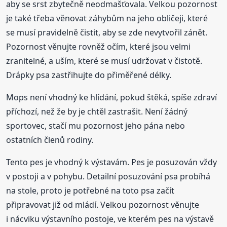
aby se srst zbytečně neodmašťovala. Velkou pozornost
je také třeba věnovat záhybům na jeho obličeji, které
se musí pravidelně čistit, aby se zde nevytvořil zánět.
Pozornost věnujte rovněž očím, které jsou velmi
zranitelné, a uším, které se musí udržovat v čistotě.
Drápky psa zastřihujte do přiměřené délky.
Mops není vhodný ke hlídání, pokud štěká, spíše zdraví
příchozí, než že by je chtěl zastrašit. Není žádný
sportovec, stačí mu pozornost jeho pána nebo
ostatních členů rodiny.
Tento pes je vhodný k výstavám. Pes je posuzován vždy
v postoji a v pohybu. Detailní posuzování psa probíhá
na stole, proto je potřebné na toto psa začít
připravovat již od mládí. Velkou pozornost věnujte
i nácviku výstavního postoje, ve kterém pes na výstavě