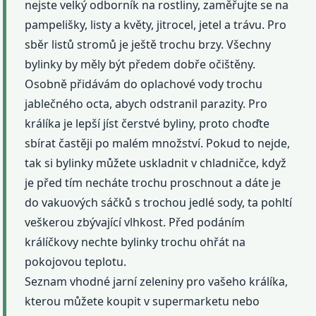
nejste velký odborník na rostliny, zaměřujte se na
pampelišky, listy a květy, jitrocel, jetel a trávu. Pro
sběr listů stromů je ještě trochu brzy. Všechny
bylinky by měly být předem dobře očištěny.
Osobně přidávám do oplachové vody trochu
jablečného octa, abych odstranil parazity. Pro
králíka je lepší jíst čerstvé byliny, proto choďte
sbírat častěji po malém množství. Pokud to nejde,
tak si bylinky můžete uskladnit v chladničce, když
je před tím necháte trochu proschnout a dáte je
do vakuových sáčků s trochou jedlé sody, ta pohltí
veškerou zbývající vlhkost. Před podáním
králíčkovy nechte bylinky trochu ohřát na
pokojovou teplotu.
Seznam vhodné jarní zeleniny pro vašeho králíka,
kterou můžete koupit v supermarketu nebo