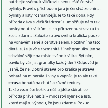
natrhejte svému králíčkovi k senu ještě čerstvé
bylinky. Právě s příchodem jara je čerstvá zelenina,
bylinky a listy rozmanitější. Je to také doba, kdy
příroda dává s větší štědrostí a umožňuje nám tak
poskytnout králíkům jejich přirozenou stravu a to
zcela zdarma. Založte stravu svého králíčka pouze
na voňavém seně a čerstvé zeleni. Pozitivní na této
dietě je, že je více rozmanitější než granulky. Jen se
schválně vžijte na místo svého králíka. Být ním,
bavilo by vás jíst granulky každý den? Odpověď je
jasně, že ne. Dobrá
strava
pro králíka je
strava
bohatá na minerály, živiny a vápník. Je to ale také
strava
bohatá na chutě a různé textury.
Takže vezměte košík a nůž a jděte sbírat, co
příroda právě nabízí – množství bylinek a listí,
které mají tu výhodu, že jsou zdarma. Pokud