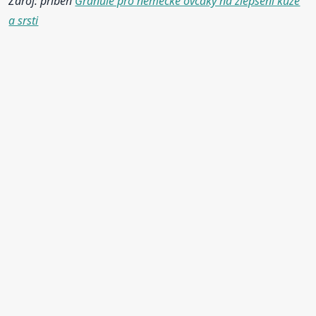
Zdroj: příběh
Granule pro německé ovčáky na zlepšení kůže
a srsti