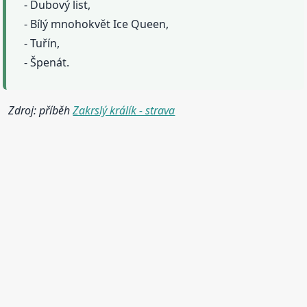
- Dubový list,
- Bílý mnohokvět Ice Queen,
- Tuřín,
- Špenát.
Zdroj: příběh
Zakrslý králík - strava