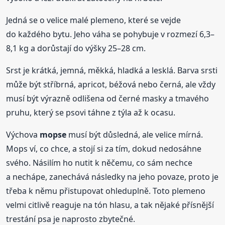
Jedná se o velice malé plemeno, které se vejde
do každého bytu. Jeho váha se pohybuje v rozmezí 6,3–
8,1 kg a dorůstají do výšky 25–28 cm.
Srst je krátká, jemná, měkká, hladká a lesklá. Barva srsti
může být stříbrná, apricot, béžová nebo černá, ale vždy
musí být výrazně odlišena od černé masky a tmavého
pruhu, který se psovi táhne z týla až k ocasu.
Výchova
mopse
musí být důsledná, ale velice mírná.
Mops ví, co chce, a stojí si za tím, dokud nedosáhne
svého. Násilím ho nutit k něčemu, co sám nechce
a nechápe, zanechává následky na jeho povaze, proto je
třeba k němu přistupovat ohleduplně. Toto plemeno
velmi citlivě reaguje na tón hlasu, a tak nějaké přísnější
trestání psa je naprosto zbytečné.