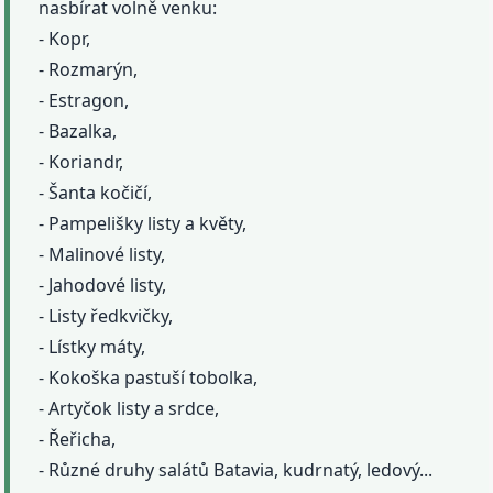
nasbírat volně venku:
- Kopr,
- Rozmarýn,
- Estragon,
- Bazalka,
- Koriandr,
- Šanta kočičí,
- Pampelišky listy a květy,
- Malinové listy,
- Jahodové listy,
- Listy ředkvičky,
- Lístky máty,
- Kokoška pastuší tobolka,
- Artyčok listy a srdce,
- Řeřicha,
- Různé druhy salátů Batavia, kudrnatý, ledový...