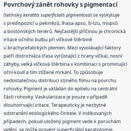
Povrchový zánět rohovky s pigmentací
(latinsky
keratitis
superficialis pigmentosa
) se vyskytuje
s predispozicí u pekinézů, lhasa-apso, ši-tzu, mopsů
a bostonských teriérů. Nejčastější příčinou je chronická
iritace očního bulbu při víčkové štěrbině
u brachycefalických plemen. Mezi vyvolávající faktory
patří districhiáza (řasa vyrůstající z hrany víčka), nosní
záhyby, velká víčková štěrbina v kombinaci s prominující
oční koulí a tím ztížené mrkání. To způsobuje
nedostatečnou distribuci slzného filmu na povrchu
rohovky. Pigment je ukládán do epitelu na centrální
části rohovky. Vaskularizace je pouze v případě
dlouhotrvající iritace. Terapeuticky je nezbytné
odstranění etiologického činitele. V indikovaných
případech, pokud uložený pigment vede k poruchám
vidění, se může provést superficiální keratotomie.