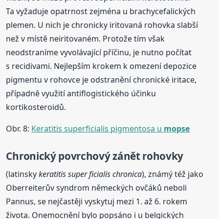
Ta vyžaduje opatrnost zejména u brachycefalických
plemen. U nich je chronicky iritovaná rohovka slabší
než v místě neiritovaném. Protože tím však
neodstraníme vyvolávající příčinu, je nutno počítat
s recidivami. Nejlepším krokem k omezení depozice
pigmentu v rohovce je odstranění chronické iritace,
případně využití antiflogistického účinku
kortikosteroidů.
Obr. 8:
Keratitis superficialis pigmentosa u
mopse
Chronický povrchový zánět rohovky
(latinsky
keratitis super
ficialis chronica
), známý též jako
Oberreiterův syndrom německých ovčáků neboli
Pannus, se nejčastěji vyskytuj mezi 1. až 6. rokem
života. Onemocnění bylo popsáno i u belgických