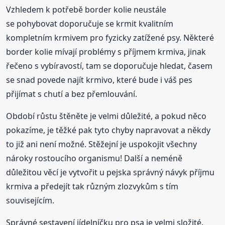
Vzhledem k potřebě border kolie neustále
se pohybovat doporučuje se krmit kvalitním
kompletním krmivem pro fyzicky zatížené psy. Některé
border kolie mívají problémy s příjmem krmiva, jinak
řečeno s vybíravostí, tam se doporučuje hledat, časem
se snad povede najít krmivo, které bude i váš pes
přijímat s chutí a bez přemlouvání.
Období růstu štěněte je velmi důležité, a pokud něco
pokazíme, je těžké pak tyto chyby napravovat a někdy
to již ani není možné. Stěžejní je uspokojit všechny
nároky rostoucího organismu! Další a neméně
důležitou věcí je vytvořit u pejska správný návyk příjmu
krmiva a předejít tak různým zlozvykům s tím
souvisejícím.
Správné sestavení jídelníčku pro psa je velmi složité.