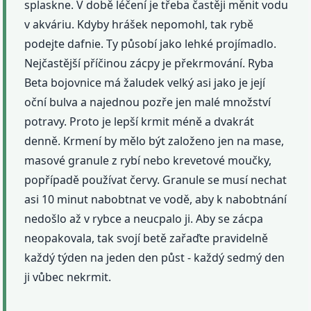
splaskne. V době léčení je třeba častěji měnit vodu
v akváriu. Kdyby hrášek nepomohl, tak rybě
podejte dafnie. Ty působí jako lehké projímadlo.
Nejčastější příčinou zácpy je překrmování. Ryba
Beta bojovnice má žaludek velký asi jako je její
oční bulva a najednou pozře jen malé množství
potravy. Proto je lepší krmit méně a dvakrát
denně. Krmení by mělo být založeno jen na mase,
masové granule z rybí nebo krevetové moučky,
popřípadě používat červy. Granule se musí nechat
asi 10 minut nabobtnat ve vodě, aby k nabobtnání
nedošlo až v rybce a neucpalo ji. Aby se zácpa
neopakovala, tak svojí betě zařaďte pravidelně
každý týden na jeden den půst - každý sedmý den
ji vůbec nekrmit.