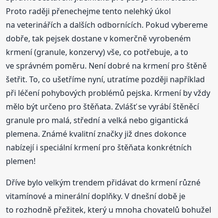
Proto raději přenechejme tento nelehký úkol
na veterinářích a dalších odbornících. Pokud vybereme
dobře, tak pejsek dostane v komerčně vyrobeném
krmení (granule, konzervy) vše, co potřebuje, a to
ve správném poměru. Není dobré na krmení pro štěně
šetřit. To, co ušetříme nyní, utratíme později například
při léčení pohybových problémů pejska. Krmení by vždy
mělo být určeno pro štěňata. Zvlášť se vyrábí štěněcí
granule pro malá, střední a velká nebo gigantická
plemena. Známé kvalitní značky již dnes dokonce
nabízejí i speciální krmení pro štěňata konkrétních
plemen!
Dříve bylo velkým trendem přidávat do krmení různé
vitamínové a minerální doplňky. V dnešní době je
to rozhodně přežitek, který u mnoha chovatelů bohužel