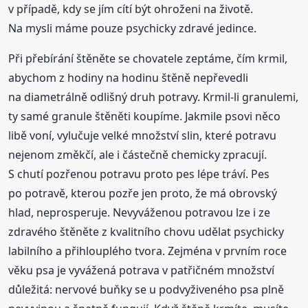
v případě, kdy se jím cítí být ohroženi na životě.
Na mysli máme pouze psychicky zdravé jedince.
Při přebírání štěněte se chovatele zeptáme, čím krmil,
abychom z hodiny na hodinu štěně nepřevedli
na diametrálně odlišný druh potravy. Krmil-li granulemi,
ty samé granule štěněti koupíme. Jakmile psovi něco
libě voní, vylučuje velké množství slin, které potravu
nejenom změkčí, ale i částečně chemicky zpracují.
S chutí pozřenou potravu proto pes lépe tráví. Pes
po potravě, kterou pozře jen proto, že má obrovský
hlad, neprosperuje. Nevyváženou potravou lze i ze
zdravého štěněte z kvalitního chovu udělat psychicky
labilního a přihlouplého tvora. Zejména v prvním roce
věku psa je vyvážená potrava v patřičném množství
důležitá: nervové buňky se u podvyživeného psa plně