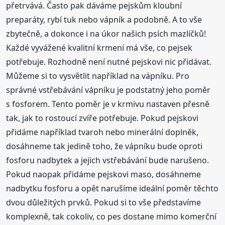
přetrvává. Často pak dáváme pejskům kloubní
preparáty, rybí tuk nebo vápník a podobně. A to vše
zbytečně, a dokonce i na úkor našich psích mazlíčků!
Každé vyvážené kvalitní krmení má vše, co pejsek
potřebuje. Rozhodně není nutné pejskovi nic přidávat.
Můžeme si to vysvětlit například na vápníku. Pro
správné vstřebávání vápníku je podstatný jeho poměr
s fosforem. Tento poměr je v krmivu nastaven přesně
tak, jak to rostoucí zvíře potřebuje. Pokud pejskovi
přidáme například tvaroh nebo minerální doplněk,
dosáhneme tak jedině toho, že vápníku bude oproti
fosforu nadbytek a jejich vstřebávání bude narušeno.
Pokud naopak přidáme pejskovi maso, dosáhneme
nadbytku fosforu a opět narušíme ideální poměr těchto
dvou důležitých prvků. Pokud si to vše představíme
komplexně, tak cokoliv, co pes dostane mimo komerční