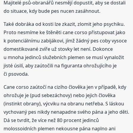
Majitelé psů-obranářů nesmějí dopustit, aby se dostali
do situace, kdy bude pes nucen zasáhnout.
Také dobráka od kosti lze zkazit, zlomit jeho psychiku.
Proto nesmíme ke štěněti cane corso přistupovat jako
k potenciálnímu zabijákovi, jímž žádný pes coby vysoce
domestikované zvíře už stovky let není. Dokonce
u mnoha jedinců služebních plemen se musí vynaložit
jisté úsilí, aby zaútočili na figuranta ohrožujícího je
či psovoda.
Cane corso zaútočí na cizího člověka jen v případě, kdy
ohrožuje je (pud sebezáchovy) nebo jejich člověka
(instinkt obrany), výcviku na obranu netřeba. S láskou
vychovaný pes nikdy nenapadne svého pána a jeho děti.
Dá se tvrdit, že více než 80 procent jedinců
molossoidních plemen nekousne pána naplno ani