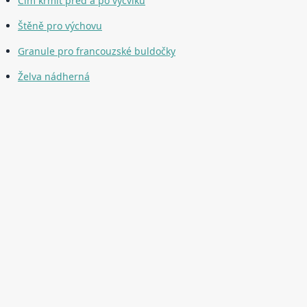
Čím krmit před a po výcviku
Štěně pro výchovu
Granule pro francouzské buldočky
Želva nádherná