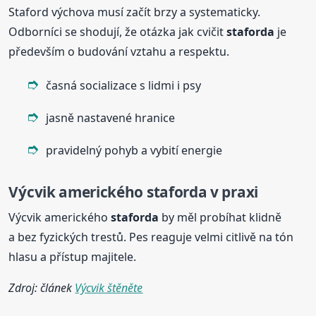
Staford výchova musí začít brzy a systematicky.
Odborníci se shodují, že otázka jak cvičit
staforda
je
především o budování vztahu a respektu.
časná socializace s lidmi i psy
jasně nastavené hranice
pravidelný pohyb a vybití energie
Výcvik amerického
staforda
v praxi
Výcvik amerického
staforda
by měl probíhat klidně
a bez fyzických trestů. Pes reaguje velmi citlivě na tón
hlasu a přístup majitele.
Zdroj: článek
Výcvik štěněte