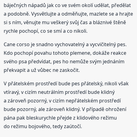
báječných nápadů jak co ve svém okolí udělat, předělat
a podobně. Vysvětlujte a odměňujte, mazlete se a hrajte
si s ním, věnujte mu veškerý svůj čas a bláznivé štěně
rychle pochopí, co se smí a co nikoli.
Cane corso je snadno vychovatelný a vycvičitelný pes.
Kdo pochopí povahu tohoto plemene, dokáže reakce
svého psa předvídat, pes ho nemůže svým jednáním
překvapit a už vůbec ne zaskočit.
V přátelském prostředí bude pes přátelský, nikoli však
vtíravý, v cizím neutrálním prostředí bude klidný
a zároveň pozorný, v cizím nepřátelském prostředí
bude pozorný, ale zároveň klidný. V případě ohrožení
pána pak bleskurychle přejde z klidového režimu
do režimu bojového, tedy zaútočí.