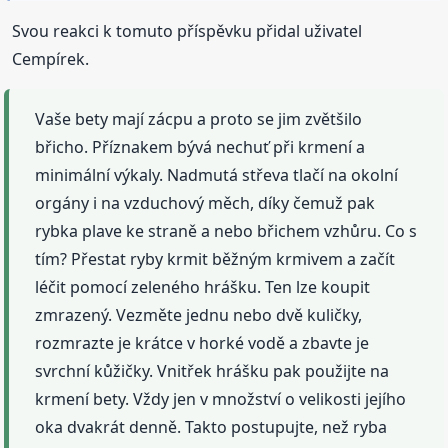
Svou reakci k tomuto příspěvku přidal uživatel
Cempírek.
Vaše bety mají zácpu a proto se jim zvětšilo
břicho. Příznakem bývá nechuť při krmení a
minimální výkaly. Nadmutá střeva tlačí na okolní
orgány i na vzduchový měch, díky čemuž pak
rybka plave ke straně a nebo břichem vzhůru. Co s
tím? Přestat ryby krmit běžným krmivem a začít
léčit pomocí zeleného hrášku. Ten lze koupit
zmrazený. Vezměte jednu nebo dvě kuličky,
rozmrazte je krátce v horké vodě a zbavte je
svrchní kůžičky. Vnitřek hrášku pak použijte na
krmení bety. Vždy jen v množství o velikosti jejího
oka dvakrát denně. Takto postupujte, než ryba