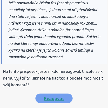
řešit odkalování a čištění řas (neonky a ancitrus
neudělaly takový binec). Jednou se mi při předělávání
dna stalo že jsem v kalu narazil na klubko živých
nitěnek i když jsem s nimi krmil naposledy rok zpět....
Jediné významné riziko u půdního fitru oproti jiným,
vidím při třeba jednodenním výpadku proudu. Bakterie
na dně které mají odbourávat odpad, bez množství
kyslíku na kterém je jejich kolonie závislá umírají a
rovnováha je nadlouho ztracená.
Na tento příspěvěk jestě nikdo nereagoval. Chcete se k
němu vyjádřit? Klikněte na tlačítko a budete moci vložit
svůj komentář.
Reagovat