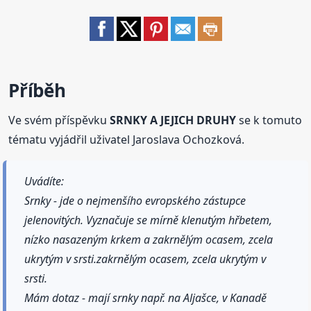
Příběh
Ve svém příspěvku
SRNKY A JEJICH DRUHY
se k tomuto
tématu vyjádřil uživatel Jaroslava Ochozková.
Uvádíte:
Srnky - jde o nejmenšího evropského zástupce
jelenovitých. Vyznačuje se mírně klenutým hřbetem,
nízko nasazeným krkem a zakrnělým ocasem, zcela
ukrytým v srsti.zakrnělým ocasem, zcela ukrytým v
srsti.
Mám dotaz - mají srnky např. na Aljašce, v Kanadě