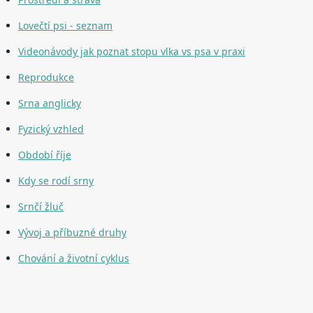
Lovečtí psi - seznam
Videonávody jak poznat stopu vlka vs psa v praxi
Reprodukce
Srna anglicky
Fyzický vzhled
Období říje
Kdy se rodí srny
Srnčí žluč
Vývoj a příbuzné druhy
Chování a životní cyklus