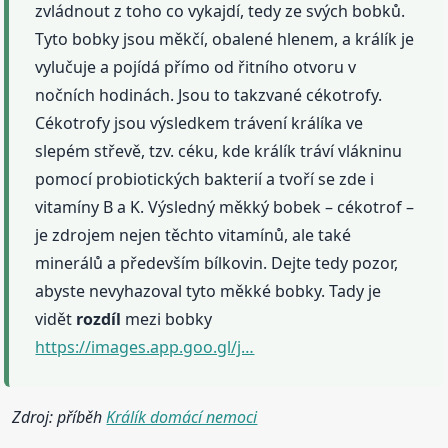
zvládnout z toho co vykajdí, tedy ze svých bobků.
Tyto bobky jsou měkčí, obalené hlenem, a králík je
vylučuje a pojídá přímo od řitního otvoru v
nočních hodinách. Jsou to takzvané cékotrofy.
Cékotrofy jsou výsledkem trávení králíka ve
slepém střevě, tzv. céku, kde králík tráví vlákninu
pomocí probiotických bakterií a tvoří se zde i
vitamíny B a K. Výsledný měkký bobek – cékotrof –
je zdrojem nejen těchto vitamínů, ale také
minerálů a především bílkovin. Dejte tedy pozor,
abyste nevyhazoval tyto měkké bobky. Tady je
vidět
rozdíl
mezi bobky
https://images.app.goo.gl/j…
Zdroj: příběh
Králík domácí nemoci