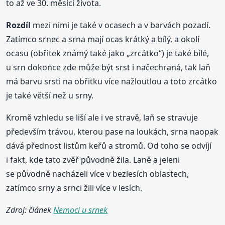
to až ve 30. měsíci života.
Rozdíl
mezi nimi je také v ocasech a v barvách pozadí.
Zatímco srnec a srna mají ocas krátký a bílý, a okolí
ocasu (obřitek známý také jako „zrcátko“) je také bílé,
u srn dokonce zde může být srst i načechraná, tak laň
má barvu srsti na obřitku více nažloutlou a toto zrcátko
je také větší než u srny.
Kromě vzhledu se liší ale i ve stravě, laň se stravuje
především trávou, kterou pase na loukách, srna naopak
dává přednost listům keřů a stromů. Od toho se odvíjí
i fakt, kde tato zvěř původně žila. Laně a jeleni
se původně nacházeli více v bezlesích oblastech,
zatímco srny a srnci žili více v lesích.
Zdroj: článek
Nemoci u srnek