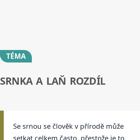
TÉMA
SRNKA A LAŇ ROZDÍL
Se srnou se člověk v přírodě může
setkat celkem často, přestože je to