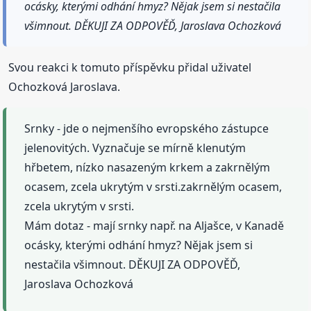
ocásky, kterými odhání hmyz? Nějak jsem si nestačila
všimnout. DĚKUJI ZA ODPOVĚĎ, Jaroslava Ochozková
Svou reakci k tomuto příspěvku přidal uživatel
Ochozková Jaroslava.
Srnky - jde o nejmenšího evropského zástupce
jelenovitých. Vyznačuje se mírně klenutým
hřbetem, nízko nasazeným krkem a zakrnělým
ocasem, zcela ukrytým v srsti.zakrnělým ocasem,
zcela ukrytým v srsti.
Mám dotaz - mají srnky např. na Aljašce, v Kanadě
ocásky, kterými odhání hmyz? Nějak jsem si
nestačila všimnout. DĚKUJI ZA ODPOVĚĎ,
Jaroslava Ochozková