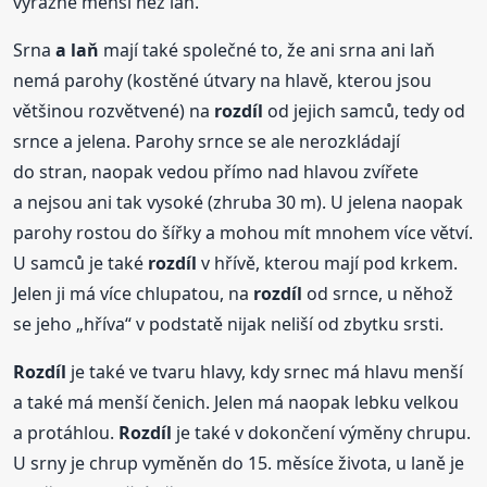
výrazně menší než laň.
Srna
a laň
mají také společné to, že ani srna ani laň
nemá parohy (kostěné útvary na hlavě, kterou jsou
většinou rozvětvené) na
rozdíl
od jejich samců, tedy od
srnce a jelena. Parohy srnce se ale nerozkládají
do stran, naopak vedou přímo nad hlavou zvířete
a nejsou ani tak vysoké (zhruba 30 m). U jelena naopak
parohy rostou do šířky a mohou mít mnohem více větví.
U samců je také
rozdíl
v hřívě, kterou mají pod krkem.
Jelen ji má více chlupatou, na
rozdíl
od srnce, u něhož
se jeho „hříva“ v podstatě nijak neliší od zbytku srsti.
Rozdíl
je také ve tvaru hlavy, kdy srnec má hlavu menší
a také má menší čenich. Jelen má naopak lebku velkou
a protáhlou.
Rozdíl
je také v dokončení výměny chrupu.
U srny je chrup vyměněn do 15. měsíce života, u laně je