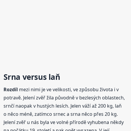
Srna versus laň
Rozdíl
mezi nimi je ve velikosti, ve způsobu života i v
potravě. Jelení zvěř žila původně v bezlesých oblastech,
srnčí naopak v hustých lesích. Jelen váží až 200 kg, laň
o něco méně, zatímco srnec a srna něco přes 20 kg.
Jelení zvěř u nás byla ve volné přírodě vyhubena někdy
na počátku 19. století a pak opět vysazena. V její