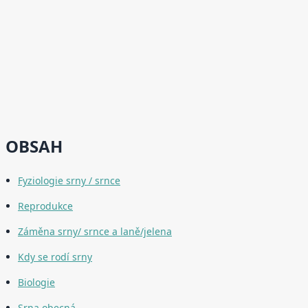
OBSAH
Fyziologie srny / srnce
Reprodukce
Záměna srny/ srnce a laně/jelena
Kdy se rodí srny
Biologie
Srna obecná