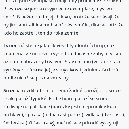
i to, že jsou světloplaší a mají tedy problémy se zrakem.
Přestože se jedná o výjimečné exempláře, myslivci
se příliš neženou do jejich lovu, protože se obávají, že
by jim smrt albína mohla přinést smůlu, říká se totiž, že
kdo ho zastřelí, ten do roka zemře.
I
srna
má stejně jako člověk difyodontní chrup, což
znamená, že nejprve jí vyrostou dočasné zuby a ty jsou
až poté nahrazeny trvalými. Stav chrupu (ve které fázi
výměny zubů
srna
je) je v myslivosti jedním z faktorů,
podle nichž se pozná věk srny.
Srna
na rozdíl od srnce nemá žádné paroží, pro srnce
je ale paroží typické. Podle tvaru paroží se srnec
rozlišuje na paličkáče (parůžky ještě nepronikly kůží
na hlavě), špičáka (jedna část paroží), vidláka (dvě části),
šesteráka (tři části) a výjimečně se v přírodě vyskytují