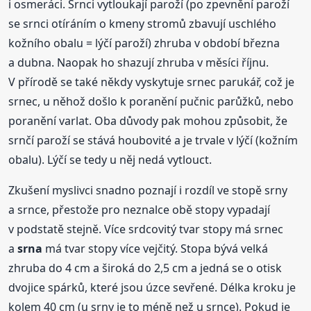
i osmeráci. Srnci vytloukají paroží (po zpevnění paroží
se srnci otíráním o kmeny stromů zbavují uschlého
kožního obalu = lýčí paroží) zhruba v období března
a dubna. Naopak ho shazují zhruba v měsíci říjnu.
V přírodě se také někdy vyskytuje srnec parukář, což je
srnec, u něhož došlo k poranění pučnic parůžků, nebo
poranění varlat. Oba důvody pak mohou způsobit, že
srnčí paroží se stává houbovité a je trvale v lýčí (kožním
obalu). Lýčí se tedy u něj nedá vytlouct.
Zkušení myslivci snadno poznají i rozdíl ve stopě srny
a srnce, přestože pro neznalce obě stopy vypadají
v podstatě stejně. Více srdcovitý tvar stopy má srnec
a
srna
má tvar stopy více vejčitý. Stopa bývá velká
zhruba do 4 cm a široká do 2,5 cm a jedná se o otisk
dvojice spárků, které jsou úzce sevřené. Délka kroku je
kolem 40 cm (u srny je to méně než u srnce). Pokud je