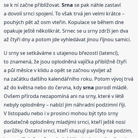
se k ní začne přibližovat.
Srna
se pak náhle zastaví
a dovolí srnci spojení. To však trvá jen velmi krátce –
pouhých pět až osm vteřin. Kopulace se během dne
opakuje ještě několikrát. Srnec se u srny zdrží jen dva
až čtyři dny a potom jde vyhledávat jinou říjnou samici.
U srny se setkáváme s utajenou březostí (latencí),
to znamená, že jsou oplodněná vajíčka přibližně čtyři
a půl měsíce v klidu a opět se začnou vyvíjet až
na začátku dalšího kalendářního roku. Potom vývoj trvá
až do května nebo do června, kdy
srna
porodí mládě.
Ovšem příroda nezapomíná ani na srny, které v létě
nebyly oplodněny – nabízí jim náhradní podzimní říji.
V listopadu nebo i v prosinci mohou být tyto srny
dodatečně oplodněny mladými srnci, kteří ještě nosí
parůžky. Ostatní srnci, kteří shazují parůžky na podzim,