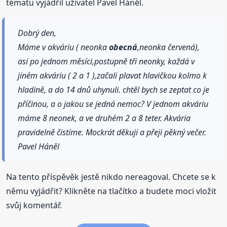
tématu vyjádřil uživatel Pavel Háněl.
Dobrý den,
Máme v akváriu ( neonka
obecná
,neonka červená),
asi po jednom měsíci,postupně tři neonky, každá v
jiném akváriu ( 2 a 1 ),začali plavat hlavičkou kolmo k
hladině, a do 14 dnů uhynuli. chtěl bych se zeptat co je
příčinou, a o jakou se jedná nemoc? V jednom akváriu
máme 8 neonek, a ve druhém 2 a 8 teter. Akvária
pravidelně čistíme. Mockrát děkuji a přeji pěkný večer.
Pavel Háněl
Na tento příspěvěk jestě nikdo nereagoval. Chcete se k
němu vyjádřit? Klikněte na tlačítko a budete moci vložit
svůj komentář.