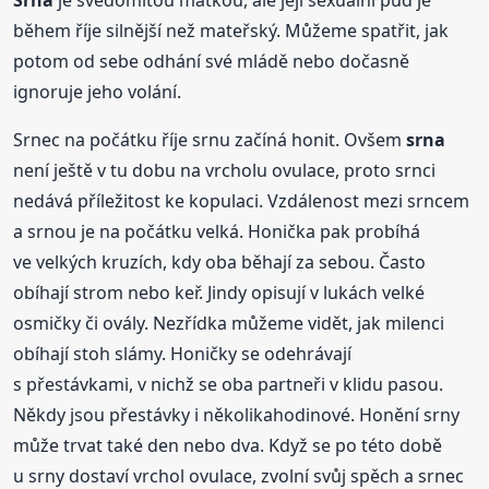
Srna
je svědomitou matkou, ale její sexuální pud je
během říje silnější než mateřský. Můžeme spatřit, jak
potom od sebe odhání své mládě nebo dočasně
ignoruje jeho volání.
Srnec na počátku říje srnu začíná honit. Ovšem
srna
není ještě v tu dobu na vrcholu ovulace, proto srnci
nedává příležitost ke kopulaci. Vzdálenost mezi srncem
a srnou je na počátku velká. Honička pak probíhá
ve velkých kruzích, kdy oba běhají za sebou. Často
obíhají strom nebo keř. Jindy opisují v lukách velké
osmičky či ovály. Nezřídka můžeme vidět, jak milenci
obíhají stoh slámy. Honičky se odehrávají
s přestávkami, v nichž se oba partneři v klidu pasou.
Někdy jsou přestávky i několikahodinové. Honění srny
může trvat také den nebo dva. Když se po této době
u srny dostaví vrchol ovulace, zvolní svůj spěch a srnec