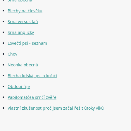
Blechy na člověku
Srna versus laň
Srna anglicky
Lovečtí psi - seznam
Chov
Neonka obecná
Blecha lidská, psí a kočičí
Období říje
Papilomatóza srnčí zvěře
Vlastní zkušenost proč jsem začal řešit útoky vlků