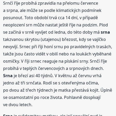
Srnčí říje probíhá zpravidla na přelomu července
a srpna, ale může se podle klimatických podmínek
posunout. Toto období trvá cca 14 dní, v případě
neoplození srn může nastat ještě říje na podzim. Plod
se začíná v srně vyvíjet od ledna, do této doby má
srna
takzvanou skrytou (utajenou) březost, kdy se vajíčko
nevyvíjí. Srnec při říji honí srnu po pravidelných trasách,
takže jsou často vidět v obilí nebo na loukách vyběhané
osmičky. V říji srnec reaguje na pískání srny. Srnčí říje
probíhá v teplých červencových a srpnových dnech.
Srna
je březí asi 40 týdnů. V květnu až červnu vrhá
jedno až tři srnčata. Rodí se s otevřenýma očima,
po dvou až třech týdnech je matka přestává kojit. Úplně
se osamostatní po roce života. Pohlavně dospívají
ve dvou letech.