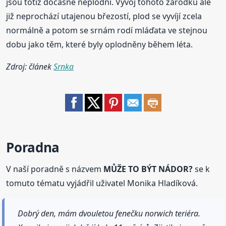
jsou totiž dočasně neplodní. Vývoj tohoto zárodku ale
již neprochází utajenou březostí, plod se vyvíjí zcela
normálně a potom se srnám rodí mláďata ve stejnou
dobu jako těm, které byly oplodněny během léta.
Zdroj: článek
Srnka
Poradna
V naší poradně s názvem
MŮŽE TO BÝT NÁDOR?
se k
tomuto tématu vyjádřil uživatel Monika Hladíková.
Dobrý den, mám dvouletou fenečku norwich teriéra.