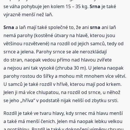
se váha pohybuje jen kolem 15 – 35 kg.
Srna
je také
výrazně menší než laň.
Srna
a laň mají také společné to, že ani
srna
ani laň
nemá parohy (kostěné útvary na hlavě, kterou jsou
většinou rozvětvené) na rozdíl od jejich samců, tedy od
srnce a jelena. Parohy srnce se ale nerozkládají
do stran, naopak vedou přímo nad hlavou zvířete
a nejsou ani tak vysoké (zhruba 30 m). U jelena naopak
parohy rostou do šířky a mohou mít mnohem více větví.
U samců je také rozdíl v hřívě, kterou mají pod krkem.
Jelen ji má více chlupatou, na rozdíl od srnce, u něhož
se jeho „hříva“ v podstatě nijak neliší od zbytku srsti.
Rozdíl je také ve tvaru hlavy, kdy srnec má hlavu menší
a také má menší čenich. Jelen má naopak lebku velkou
a protáhlou. Rozdíl je také v dokončení výměny chrupu.