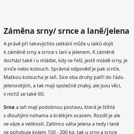
Záměna srny/ srnce a laně/jelena
A právě při takovýchto setkání může u laiků dojít
k záměně srny a srnce s laní a jelenem. K záměně
dochází také i u mláďat, kdy se řeší, jestli mládě srny, je
srnče nebo kolouch. Správná odpověď je pak srnče.
Matkou koloucha je laň. Sice oba druhy patří do řádu
jelenovitých, a tak mají společné znaky, ale jsou věci,
v nichž se také liší.
Srna
a laň mají podobnou postavu, která je štíhlá
s dlouhými nohama a krátkým ocasem. Rozdíl je ale
ve váze a velikosti. Zatímco váha jelena a tedy i laně
se pohybuje kolem 150 - 200 kg, tak u srny a srnce