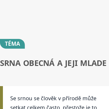
TÉMA
SRNA OBECNÁ A JEJI MLADE
Se srnou se člověk v přírodě může
setkat celkem často, přestože je to