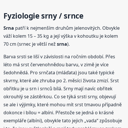
Fyziologie srny / srnce
Srna
patří k nejmenším druhům jelenovitých. Obvykle
váží kolem 15 – 35 kg a její výška v kohoutku je kolem
70 cm (srnec je větší než
srna
).
Barva srsti se liší v závislosti na ročním období. Přes
léto má srst červenohnědou barvu, v zimě je více
šedohnědá. Pro srnčata (mláďata) jsou také typické
skvrny, které ale zhruba po 2. měsíci života zmizí. Srst
obřitku je u srn i srnců bílá. Srny mají navíc obřitek
okrouhlý se zástěrkou. Co se týká srsti srny, objevují
se ale i výjimky, které mohou mít srst tmavou případně
dokonce i bílou = albíni. Přestože se jedná o krásné
exempláře (albíni), obvykle tato jejich „vada“ způsobuje