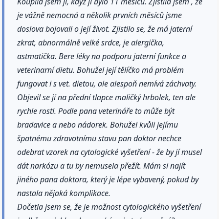
Koupila jsem ji, když jí bylo 11 měsíců. Zjistila jsem , že
je vážně nemocná a několik prvních měsíců jsme
doslova bojovali o její život. Zjistilo se, že má jaterní
zkrat, abnormálně velké srdce, je alergička,
astmatička. Bere léky na podporu jaterní funkce a
veterinarní dietu. Bohužel její tělíčko má problém
fungovat i s vet. dietou, ale alespoň nemívá záchvaty.
Objevil se jí na přední tlapce maličký hrbolek, ten ale
rychle rostl. Podle pana veterináře to může být
bradavice a nebo nádorek. Bohužel kvůli jejímu
špatnému zdravotnímu stavu pan doktor nechce
odebrat vzorek na cytologické vyšetření - že by jí musel
dát narkózu a tu by nemusela přežít. Mám si najít
jiného pana doktora, který je lépe vybavený, pokud by
nastala nějaká komplikace.
Dočetla jsem se, že je možnost cytologického vyšetření