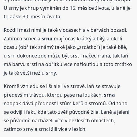
U srny je chrup vyměněn do 15. měsíce života, u laně je
to až ve 30. měsíci života.
Rozdíl mezi nimi je také v ocasech a v barvách pozadí.
Zatímco srnec a
srna
mají ocas krátký a bílý, a okolí
ocasu (obřitek známý také jako „zrcátko“) je také bílé,
u srn dokonce zde může být srst i načechraná, tak laň
má barvu srsti na obřitku více nažloutlou a toto zrcátko
je také větší než u srny.
Kromě vzhledu se liší ale i ve stravě, laň se stravuje
především trávou, kterou pase na loukách,
srna
naopak dává přednost listům keřů a stromů. Od toho
se odvíjí i fakt, kde tato zvěř původně žila. Laně a jeleni
se původně nacházeli více v bezlesích oblastech,
zatímco srny a srnci žili více v lesích.