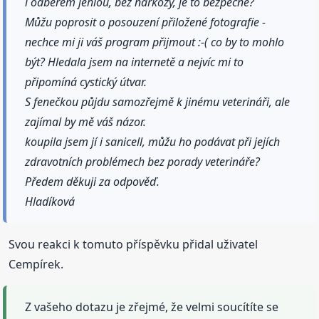
i odběrem jehlou, bez narkózy, je to bezpečné?
Můžu poprosit o posouzení přiložené fotografie -
nechce mi ji váš program přijmout :-( co by to mohlo
být? Hledala jsem na internetě a nejvíc mi to
připomíná cystický útvar.
S fenečkou půjdu samozřejmě k jinému veterináři, ale
zajímal by mě váš názor.
koupila jsem jí i sanicell, můžu ho podávat při jejích
zdravotních problémech bez porady veterináře?
Předem děkuji za odpověď.
Hladíková
Svou reakci k tomuto příspěvku přidal uživatel
Cempírek.
Z vašeho dotazu je zřejmé, že velmi soucítíte se