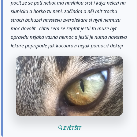
pocit ze se potí nebot má navlhlou srst i kdyz nelezi na
slunicku a horko tu neni. začínám o něj mít trochu
strach bohuzel navstevu zverolekare si nyní nemuzu
moc dovolit.. chtel sem se zeptat jestli to muze byt
opravdu nejaka vazna nemoc a jestli je nutna navsteva
lekare popripade jak kocourovi nejak pomoci? dekuji
🔍 ZVĚTŠIT