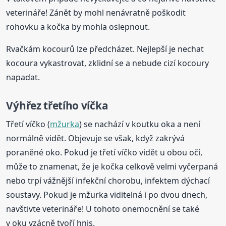
veterináře! Zánět by mohl nenávratně poškodit
rohovku a kočka by mohla oslepnout.
Rvačkám kocourů lze předcházet. Nejlepší je nechat
kocoura vykastrovat, zklidní se a nebude cizí kocoury
napadat.
Výhřez třetího víčka
Třetí víčko (
mžurka
) se nachází v koutku oka a není
normálně vidět. Objevuje se však, když zakrývá
poraněné oko. Pokud je třetí víčko vidět u obou očí,
může to znamenat, že je kočka celkově velmi vyčerpaná
nebo trpí vážnější infekční chorobu, infektem dýchací
soustavy. Pokud je mžurka viditelná i po dvou dnech,
navštivte veterináře! U tohoto onemocnění se také
v oku vzácně tvoří hnis.