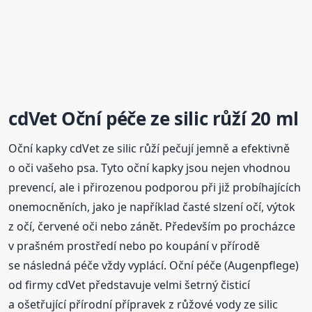
cdVet Oční péče ze silic růží 20 ml
Oční kapky cdVet ze silic růží pečují jemně a efektivně
o oči vašeho psa. Tyto oční kapky jsou nejen vhodnou
prevencí, ale i přirozenou podporou při již probíhajících
onemocněních, jako je například časté slzení očí, výtok
z očí, červené oči nebo zánět. Především po procházce
v prašném prostředí nebo po koupání v přírodě
se následná péče vždy vyplácí. Oční péče (Augenpflege)
od firmy cdVet představuje velmi šetrný čisticí
a ošetřující přírodní přípravek z růžové vody ze silic