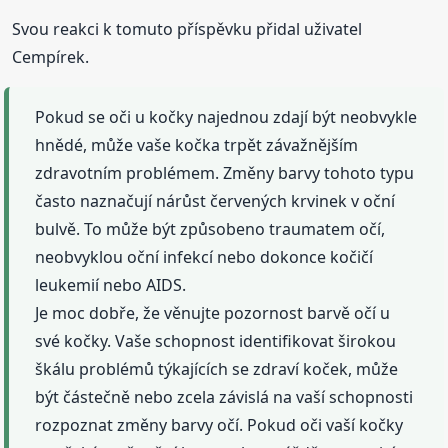
Svou reakci k tomuto příspěvku přidal uživatel
Cempírek.
Pokud se oči u kočky najednou zdají být neobvykle
hnědé, může vaše kočka trpět závažnějším
zdravotním problémem. Změny barvy tohoto typu
často naznačují nárůst červených krvinek v oční
bulvě. To může být způsobeno traumatem očí,
neobvyklou oční infekcí nebo dokonce kočičí
leukemií nebo AIDS.
Je moc dobře, že věnujte pozornost barvě očí u
své kočky. Vaše schopnost identifikovat širokou
škálu problémů týkajících se zdraví koček, může
být částečně nebo zcela závislá na vaší schopnosti
rozpoznat změny barvy očí. Pokud oči vaší kočky