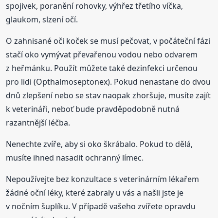
spojivek, poranění rohovky, výhřez třetího víčka,
glaukom, slzení očí.
O zahnisané oči koček se musí pečovat, v počáteční fázi
stačí oko vymývat převařenou vodou nebo odvarem
z heřmánku. Použít můžete také dezinfekci určenou
pro lidi (Opthalmoseptonex). Pokud nenastane do dvou
dnů zlepšení nebo se stav naopak zhoršuje, musíte zajít
k veterináři, neboť bude pravděpodobně nutná
razantnější léčba.
Nenechte zvíře, aby si oko škrábalo. Pokud to dělá,
musíte ihned nasadit ochranný límec.
Nepoužívejte bez konzultace s veterinárním lékařem
žádné oční léky, které zabraly u vás a našli jste je
v nočním šuplíku. V případě vašeho zvířete opravdu