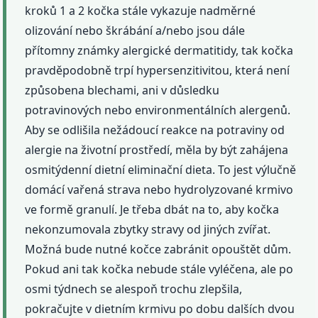
kroků 1 a 2 kočka stále vykazuje nadměrné
olizování nebo škrábání a/nebo jsou dále
přítomny známky alergické dermatitidy, tak kočka
pravděpodobně trpí hypersenzitivitou, která není
způsobena blechami, ani v důsledku
potravinových nebo environmentálních alergenů.
Aby se odlišila nežádoucí reakce na potraviny od
alergie na životní prostředí, měla by být zahájena
osmitýdenní dietní eliminační dieta. To jest výlučně
domácí vařená strava nebo hydrolyzované krmivo
ve formě granulí. Je třeba dbát na to, aby kočka
nekonzumovala zbytky stravy od jiných zvířat.
Možná bude nutné kočce zabránit opouštět dům.
Pokud ani tak kočka nebude stále vyléčena, ale po
osmi týdnech se alespoň trochu zlepšila,
pokračujte v dietním krmivu po dobu dalších dvou