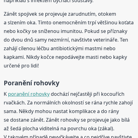
například s infektem dýchací soustavy.
Zánět spojivek se projevuje zarudnutím, otokem
a slzením oka. Tímto onemocněním trpí většinou koťata
nebo kočky se sníženou imunitou. Pokud se příznaky
do dvou dnů samy nezmírní, navštivte veterináře. Ten
zahájí cílenou léčbu antibiotickými mastmi nebo
kapkami. Nikdy kočce nepodávejte masti nebo kapky
určené pro lidi!
Poranění rohovky
K
poranění rohovky
dochází nejčastěji při kocouřích
rvačkách. Za normálních okolností se rána rychle zahojí
sama. Někdy mohou nastat komplikace a do rány
se dostane zánět. Zánět rohovky se projevuje jako bílá
až šedá plocha viditelná na povrchu oka (zákal).
V takovém případě nevyčkávejte a co nejdříve navštivte