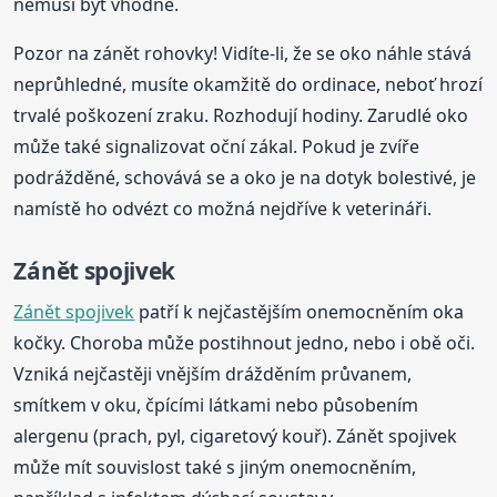
nemusí být vhodné.
Pozor na zánět rohovky! Vidíte-li, že se oko náhle stává
neprůhledné, musíte okamžitě do ordinace, neboť hrozí
trvalé poškození zraku. Rozhodují hodiny. Zarudlé oko
může také signalizovat oční zákal. Pokud je zvíře
podrážděné, schovává se a oko je na dotyk bolestivé, je
namístě ho odvézt co možná nejdříve k veterináři.
Zánět spojivek
Zánět spojivek
patří k nejčastějším onemocněním oka
kočky. Choroba může postihnout jedno, nebo i obě oči.
Vzniká nejčastěji vnějším drážděním průvanem,
smítkem v oku, čpícími látkami nebo působením
alergenu (prach, pyl, cigaretový kouř). Zánět spojivek
může mít souvislost také s jiným onemocněním,