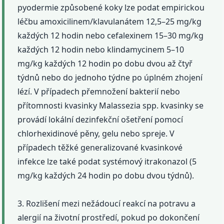
pyodermie způsobené koky lze podat empirickou
léčbu amoxicilinem/klavulanátem 12,5–25 mg/kg
každých 12 hodin nebo cefalexinem 15–30 mg/kg
každých 12 hodin nebo klindamycinem 5–10
mg/kg každých 12 hodin po dobu dvou až čtyř
týdnů nebo do jednoho týdne po úplném zhojení
lézí. V případech přemnožení bakterií nebo
přítomnosti kvasinky Malassezia spp. kvasinky se
provádí lokální dezinfekční ošetření pomocí
chlorhexidinové pěny, gelu nebo spreje. V
případech těžké generalizované kvasinkové
infekce lze také podat systémový itrakonazol (5
mg/kg každých 24 hodin po dobu dvou týdnů).
3. Rozlišení mezi nežádoucí reakcí na potravu a
alergií na životní prostředí, pokud po dokončení