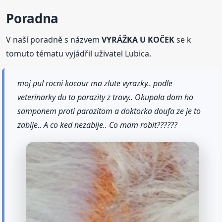
Poradna
V naší poradně s názvem
VYRÁŽKA U KOČEK
se k
tomuto tématu vyjádřil uživatel Lubica.
moj pul rocni kocour ma zlute vyrazky.. podle
veterinarky du to parazity z travy.. Okupala dom ho
samponem proti parazitom a doktorka doufa ze je to
zabije.. A co ked nezabije.. Co mam robit??????