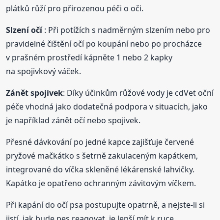
plátků růží pro přirozenou péči o oči.
Slzení očí
: Při potížích s nadměrným slzením nebo pro
pravidelné čištění očí po koupání nebo po procházce
v prašném prostředí kápněte 1 nebo 2 kapky
na spojivkový váček.
Zánět spojivek
: Díky účinkům růžové vody je cdVet oční
péče vhodná jako dodatečná podpora v situacích, jako
je například zánět očí nebo spojivek.
Přesné dávkování po jedné kapce zajišťuje červené
pryžové mačkátko s šetrně zakulaceným kapátkem,
integrované do víčka skleněné lékárenské lahvičky.
Kapátko je opatřeno ochranným závitovým víčkem.
Při kapání do očí psa postupujte opatrně, a nejste-li si
jistí, jak bude pes reagovat, je lepší mít k ruce