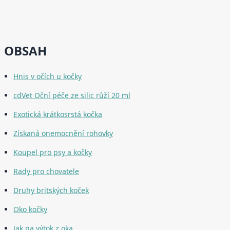
OBSAH
Hnis v očích u kočky
cdVet Oční péče ze silic růží 20 ml
Exotická krátkosrstá kočka
Získaná onemocnění rohovky
Koupel pro psy a kočky
Rady pro chovatele
Druhy britských koček
Oko kočky
Jak na výtok z oka