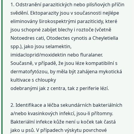
1. Odstranění parazitických nebo plísňových příčin
svědění. Ektoparazity jsou v současnosti nejlépe
eliminovány širokospektrými paraziticidy, které
jsou schopné zabíjet blechy i roztoče (včetně
Notoedres cati, Otodectes cynotis a Cheyletiella
spp.), jako jsou selamektin,
imidacloprid/moxidektin nebo fluralaner.
Současně, v případě, že jsou léze kompatibilní s
dermatofytózou, by měla být zahájena mykotická
kultivace s chloupky
odebranými jak z centra, tak z periferie lézí.
2. Identifikace a léčba sekundárních bakteriálních
a/nebo kvasinkových infekcí, jsou-li přítomny.
Bakteriální infekce kůže není u koček tak častá
jako u psů. V případech výskytu povrchové