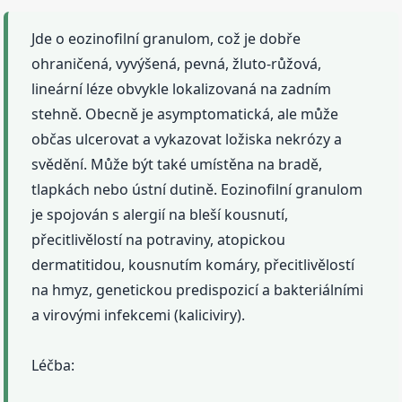
Jde o eozinofilní granulom, což je dobře
ohraničená, vyvýšená, pevná, žluto-růžová,
lineární léze obvykle lokalizovaná na zadním
stehně. Obecně je asymptomatická, ale může
občas ulcerovat a vykazovat ložiska nekrózy a
svědění. Může být také umístěna na bradě,
tlapkách nebo ústní dutině. Eozinofilní granulom
je spojován s alergií na bleší kousnutí,
přecitlivělostí na potraviny, atopickou
dermatitidou, kousnutím komáry, přecitlivělostí
na hmyz, genetickou predispozicí a bakteriálními
a virovými infekcemi (kaliciviry).
Léčba: