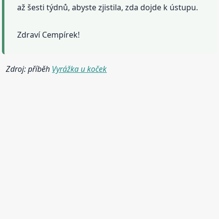
až šesti týdnů, abyste zjistila, zda dojde k ústupu.
Zdraví Cempírek!
Zdroj: příběh
Vyrážka u koček