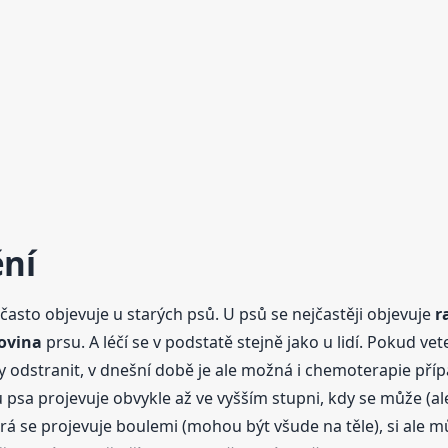
ní
asto objevuje u starých psů. U psů se nejčastěji objevuje
r
ovina
prsu. A léčí se v podstatě stejně jako u lidí. Pokud vet
y odstranit, v dnešní době je ale možná i chemoterapie pří
 psa projevuje obvykle až ve vyšším stupni, kdy se může (al
rá se projevuje boulemi (mohou být všude na těle), si ale m