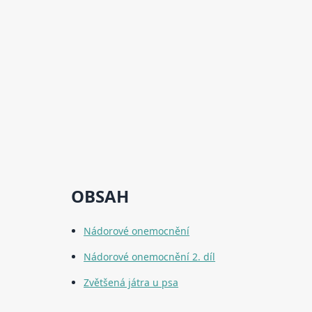
OBSAH
Nádorové onemocnění
Nádorové onemocnění 2. díl
Zvětšená játra u psa