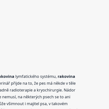
akovina
lymfatického systému,
rakovina
erinář přijde na to, že pes má někde v těle
padně radioterapie a kryochirurgie. Nádor
e nemusí, na některých psech se to ani
ůže všimnout i majitel psa, v takovém