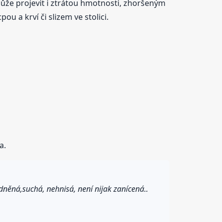
že projevit i ztrátou hmotnosti, zhoršeným
u a krví či slizem ve stolici.
a.
klidněná,suchá, nehnisá, není nijak zanícená..