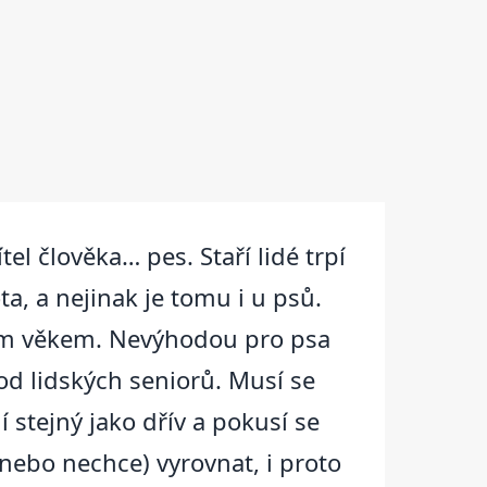
el člověka… pes. Staří lidé trpí
ta, a nejinak je tomu i u psů.
šším věkem. Nevýhodou pro psa
l od lidských seniorů. Musí se
í stejný jako dřív a pokusí se
(nebo nechce) vyrovnat, i proto