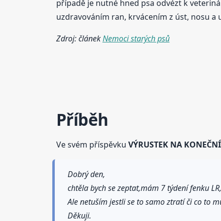
případě je nutné hned psa odvézt k veterinář
uzdravováním ran, krvácením z úst, nosu a uší
Zdroj: článek
Nemoci starých psů
Příběh
Ve svém příspěvku
VÝRUSTEK NA KONEČNÍ
Dobrý den,
chtěla bych se zeptat,mám 7 týdení fenku LR
Ale netuším jestli se to samo ztratí či co to 
Děkuji.