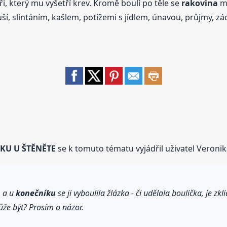
i, který mu vyšetří krev. Kromě boulí po těle se
rakovina
mů
, slintáním, kašlem, potížemi s jídlem, únavou, průjmy, zácpo
KU U ŠTĚNĚTE
se k tomuto tématu vyjádřil uživatel Veronik
, a u
konečníku
se ji vyboulila žlázka - či udělala boulička, je z
může být? Prosím o názor.