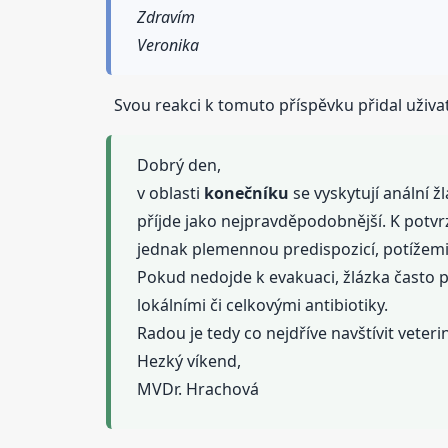
Zdravím
Veronika
Svou reakci k tomuto příspěvku přidal uživa
Dobrý den,
v oblasti
konečníku
se vyskytují anální ž
příjde jako nejpravděpodobnější. K potv
jednak plemennou predispozicí, potížemi 
Pokud nedojde k evakuaci, žlázka často pr
lokálními či celkovými antibiotiky.
Radou je tedy co nejdříve navštívit veter
Hezký víkend,
MVDr. Hrachová