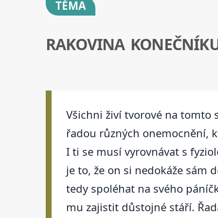
TÉMA
RAKOVINA KONEČNÍKU
Všichni živí tvorové na tomto s
řadou různých onemocnění, kter
I ti se musí vyrovnávat s fyz
je to, že on si nedokáže sám do
tedy spoléhat na svého páníčka
mu zajistit důstojné stáří. Řa