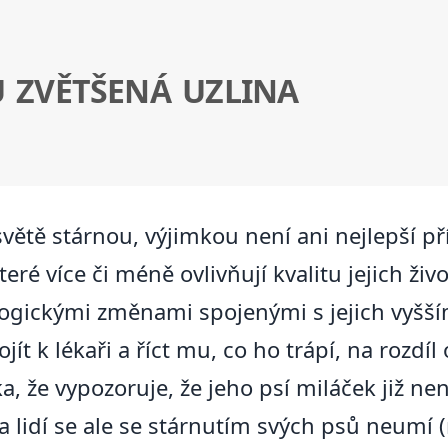
 ZVĚTŠENÁ UZLINA
větě stárnou, výjimkou není ani nejlepší přít
é více či méně ovlivňují kvalitu jejich živo
iologickými změnami spojenými s jejich vy
jít k lékaři a říct mu, co ho trápí, na rozdí
, že vypozoruje, že jeho psí miláček již nen
da lidí se ale se stárnutím svých psů neumí 