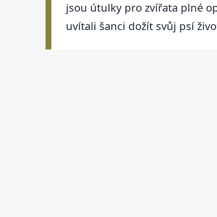
jsou útulky pro zvířata plné o
uvítali šanci dožít svůj psí živ