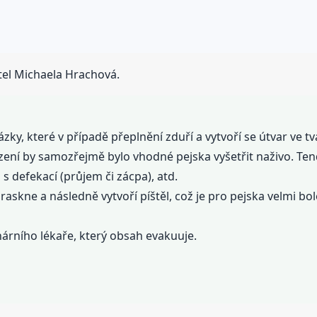
tel Michaela Hrachová.
lázky, které v případě přeplnění zduří a vytvoří se útvar ve 
rzení by samozřejmě bylo vhodné pejska vyšetřit naživo. Te
s defekací (průjem či zácpa), atd.
askne a následně vytvoří píštěl, což je pro pejska velmi bol
inárního lékaře, který obsah evakuuje.