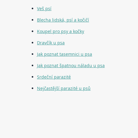
Veš psí
Blecha lidská, psí a kočičí
Koupel pro psy a kočky
Dravčík u psa
Jak poznat tasemnici u psa
Jak poznat špatnou náladu u psa
Srdeční parazité
Nejčastější parazité u psů