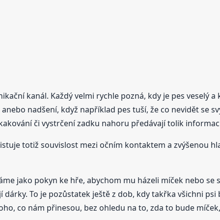
ikační kanál. Každý velmi rychle pozná, kdy je pes vesel
anebo nadšení, když například pes tuší, že co nevidět se 
akování či vystrčení zadku nahoru předávají tolik informací
Existuje totiž souvislost mezi očním kontaktem a zvýšenou
máme jako pokyn ke hře, abychom mu házeli míček nebo se 
 dárky. To je pozůstatek ještě z dob, kdy takřka všichni psi by
toho, co nám přinesou, bez ohledu na to, zda to bude míček