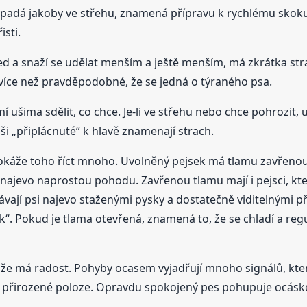
vypadá jakoby ve střehu, znamená přípravu k rychlému skoku
isti.
led a snaží se udělat menším a ještě menším, má zkrátka stra
je více než pravděpodobné, že se jedná o týraného psa.
ušima sdělit, co chce. Je-li ve střehu nebo chce pohrozit, u
Uši „připlácnuté“ k hlavě znamenají strach.
 dokáže toho říct mnoho. Uvolněný pejsek má tlamu zavřeno
najevo naprostou pohodu. Zavřenou tlamu mají i pejsci, kte
ávají psi najevo staženými pysky a dostatečně viditelnými př
“. Pokud je tlama otevřená, znamená to, že se chladí a regul
že má radost. Pohyby ocasem vyjadřují mnoho signálů, které
 v přirozené poloze. Opravdu spokojený pes pohupuje ocáske