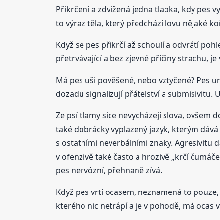
Přikrčení a zdvižená jedna tlapka, kdy pes 
to výraz těla, který předchází lovu nějaké koř
Když se pes přikrčí až schoulí a odvrátí poh
přetrvávající a bez zjevné příčiny strachu, 
Má pes uši pověšené, nebo vztyčené? Pes umí 
dozadu signalizují přátelství a submisivitu. 
Ze psí tlamy sice nevycházejí slova, ovšem
také dobrácky vyplazený jazyk, kterým dává 
s ostatními neverbálními znaky. Agresivitu d
v ofenzivě také často a hrozivě „krčí čumáček
pes nervózní, přehnaně zívá.
Když pes vrtí ocasem, neznamená to pouze, 
kterého nic netrápí a je v pohodě, má ocas