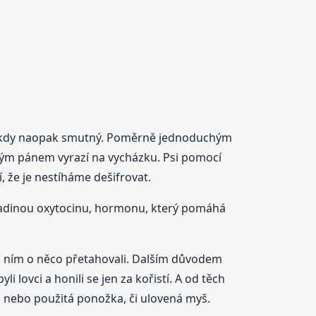
ý a kdy naopak smutný. Poměrně jednoduchým
svým pánem vyrazí na vycházku. Psi pomocí
, že je nestíháme dešifrovat.
 hladinou oxytocinu, hormonu, který pomáhá
s ním o něco přetahovali. Dalším důvodem
li lovci a honili se jen za kořistí. A od těch
, nebo použitá ponožka, či ulovená myš.