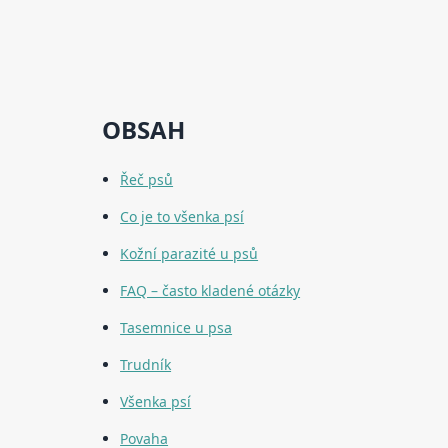
OBSAH
Řeč psů
Co je to všenka psí
Kožní parazité u psů
FAQ – často kladené otázky
Tasemnice u psa
Trudník
Všenka psí
Povaha