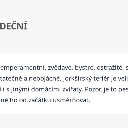
RDEČNÍ
é, temperamentní, zvědavé, bystré, ostražité
tatečné a nebojácné. Jorkšírský teriér je ve
 i s jinými domácími zvířaty. Pozor, je to p
utné ho od začátku usměrňovat.