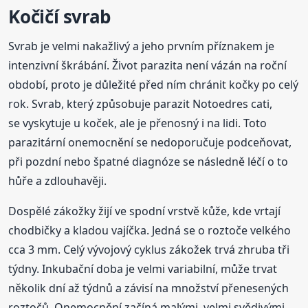
Kočičí svrab
Svrab je velmi nakažlivý a jeho prvním příznakem je
intenzivní škrábání. Život parazita není vázán na roční
období, proto je důležité před ním chránit kočky po celý
rok. Svrab, který způsobuje parazit Notoedres cati,
se vyskytuje u koček, ale je přenosný i na lidi. Toto
parazitární onemocnění se nedoporučuje podceňovat,
při pozdní nebo špatné diagnóze se následně léčí o to
hůře a zdlouhavěji.
Dospělé zákožky žijí ve spodní vrstvě kůže, kde vrtají
chodbičky a kladou vajíčka. Jedná se o roztoče velkého
cca 3 mm. Celý vývojový cyklus zákožek trvá zhruba tři
týdny. Inkubační doba je velmi variabilní, může trvat
několik dní až týdnů a závisí na množství přenesených
roztočů. Onemocnění začíná malými, velmi svědivými