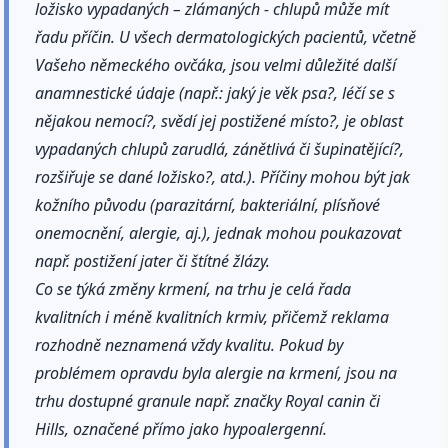
ložisko vypadaných – zlámaných - chlupů může mít
řadu příčin. U všech dermatologických pacientů, včetně
Vašeho německého ovčáka, jsou velmi důležité další
anamnestické údaje (např.: jaký je věk psa?, léčí se s
nějakou nemocí?, svědí jej postižené místo?, je oblast
vypadaných chlupů zarudlá, zánětlivá či šupinatějící?,
rozšiřuje se dané ložisko?, atd.). Příčiny mohou být jak
kožního původu (parazitární, bakteriální, plísňové
onemocnění, alergie, aj.), jednak mohou poukazovat
např. postižení jater či štítné žlázy.
Co se týká změny krmení, na trhu je celá řada
kvalitních i méně kvalitních krmiv, přičemž reklama
rozhodně neznamená vždy kvalitu. Pokud by
problémem opravdu byla alergie na krmení, jsou na
trhu dostupné granule např. značky Royal canin či
Hills, označené přímo jako hypoalergenní.