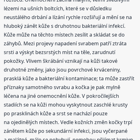
lézemi na ušních boltcích, které se v důsledku
neustálého drbání a lízání rychle rozšiřují a mění se na
hluboký zánět kůže s druhotnou bakteriální infekcí.
Kůže může na těchto místech zesílit a skládat se do
záhybů. Mezi projevy napadení svrabem patří ztráta
srsti a výskyt bezsrstých míst na těle, zarudnutí
pokožky. Vlivem škrábání vznikají na kůži takové
druhotné změny, jako jsou povrchové krváceniny,
prasklá kůže a bakteriální kontaminace; ta může zastřít
příznaky samotného svrabu a kočka je pak mylně
léčena na jiné onemocnění kůže. V pokročilejších
stadiích se na kůži mohou vyskytnout zaschlé krusty
po prasklinách kůže a srst se nachází pouze
na ojedinělých místech. Vedle kožních změn kočky trpí
zánětem kůže po sekundární infekci, jsou vyčerpané
a malátné, málo se pohybují, nemohou přijímat krmivo.