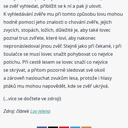
se zvěř vyhledat, přiblížit se k ní a pak ji ulovit.
K vyhledávání zvěře mu při tomto způsobu lovu mohou
hodně pomoci jeho znalosti o chování zvěře, jejich
zvycích, stopách, ložích, důležité je, aby také lovec
poznal trus zvířete, které loví, aby nakonec
nepronásledoval jinou zvěř. Stejně jako při čekané, i při
šoulačce se musí lovec snažit pohybovat co nejvíce
potichu. Při cestě lesem se lovec snaží co nejvíce
se skrývat, a přitom pozorně sledovat své okolí
a zároveň naslouchat zvukům lesa, protože i hlasy
ptáků mu mohou napovědět, kde se zvěř ukrývá.
(...více se dočtete ve zdroji)
Zdroj: článek
Lov jelena