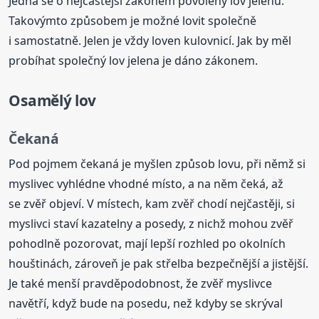
Jedná se o nejčastější zákonem povolený lov jelenů.
Takovýmto způsobem je možné lovit společně
i samostatně. Jelen je vždy loven kulovnicí. Jak by měl
probíhat společný lov jelena je dáno zákonem.
Osamělý lov
Čekaná
Pod pojmem čekaná je myšlen způsob lovu, při němž si
myslivec vyhlédne vhodné místo, a na něm čeká, až
se zvěř objeví. V místech, kam zvěř chodí nejčastěji, si
myslivci staví kazatelny a posedy, z nichž mohou zvěř
pohodlně pozorovat, mají lepší rozhled po okolních
houštinách, zároveň je pak střelba bezpečnější a jistější.
Je také menší pravděpodobnost, že zvěř myslivce
navětří, když bude na posedu, než kdyby se skrýval