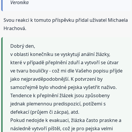
Veronika
Svou reakci k tomuto příspěvku přidal uživatel Michaela
Hrachová.
Dobrý den,
v oblasti konečníku se vyskytují anální žlázky,
které v případě přeplnění zduří a vytvoří se útvar
ve tvaru bouličky - což mi dle Vašeho popisu příjde
jako nejpravděpodobnější. K potvrzení by
samozřejmě bylo vhodné pejska vyšetřit naživo.
Tendence k přeplnění žlázek jsou způsobeny
jednak plemennou predispozicí, potížemi s
defekací (průjem či zácpa), atd.
Pokud nedojde k evakuaci, žlázka často praskne a
následně vytvoří píštěl, což je pro pejska velmi