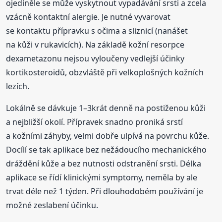
ojediněle se může vyskytnout vypadávání srsti a zcela
vzácně kontaktní alergie. Je nutné vyvarovat
se kontaktu přípravku s očima a sliznicí (nanášet
na kůži v rukavicích). Na základě kožní resorpce
dexametazonu nejsou vyloučeny vedlejší účinky
kortikosteroidů, obzvláště při velkoplošných kožních
lezích.
Lokálně se dávkuje 1–3krát denně na postiženou kůži
a nejbližší okolí. Přípravek snadno proniká srstí
a kožními záhyby, velmi dobře ulpívá na povrchu kůže.
Docílí se tak aplikace bez nežádoucího mechanického
dráždění kůže a bez nutnosti odstranění srsti. Délka
aplikace se řídí klinickými symptomy, neměla by ale
trvat déle než 1 týden. Při dlouhodobém používání je
možné zeslabení účinku.