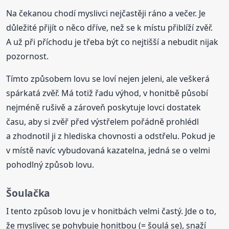
Na čekanou chodí myslivci nejčastěji ráno a večer. Je
důležité přijít o něco dříve, než se k místu přiblíží zvěř.
A už při příchodu je třeba být co nejtišší a nebudit nijak
pozornost.
Tímto způsobem lovu se loví nejen jeleni, ale veškerá
spárkatá zvěř. Má totiž řadu výhod, v honitbě působí
nejméně rušivě a zároveň poskytuje lovci dostatek
času, aby si zvěř před výstřelem pořádně prohlédl
a zhodnotil ji z hlediska chovnosti a odstřelu. Pokud je
v místě navíc vybudovaná kazatelna, jedná se o velmi
pohodlný způsob lovu.
Šoulačka
I tento způsob lovu je v honitbách velmi častý. Jde o to,
že myslivec se pohybuje honitbou (= šoulá se), snaží