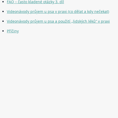
FAQ – často kladené otázky 3. díl
Videonávody průjem u psa v praxi (co dělat a kdy nečekat)
Videonávody průjem u psa a použití „lidských léků“ v praxi
Příčiny