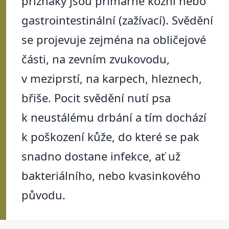
příznaky jsou primárně kožní nebo
gastrointestinální (zažívací). Svědění
se projevuje zejména na obličejové
části, na zevním zvukovodu,
v meziprstí, na karpech, hleznech,
břiše. Pocit svědění nutí psa
k neustálému drbání a tím dochází
k poškození kůže, do které se pak
snadno dostane infekce, ať už
bakteriálního, nebo kvasinkového
původu.