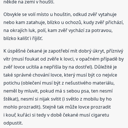
někde na zemi v houští.
Obvykle se volí místo u houštin, odkud zvěř vytahuje
nebo kam zatahuje, blízko u ochozů, kudy zvěř přichází,
na okrajích luk, polí, kam zvěř vychází za potravou,
blízko kališť i říjišť.
K úspěšné čekané je zapotřebí mít dobrý úkryt, příznivý
vítr (musí foukat od zvěře k lovci, v opačném případě by
zvěř lovce ucítila a nepřišla by na dostřel). Důležité je
také správné chování lovce, který musí být co nejvíce
potichu (oblečení musí být z nešustivého materiálu,
neměl by mluvit, pokud má s sebou psa, ten nesmí
štěkat), nesmí si nijak svítit (i světlo z mobilu by ho
mohlo prozradit). Stejně tak může lovce prozradit
i kouř, kuřáci si tedy v době čekané musí cigaretu
odpustit.