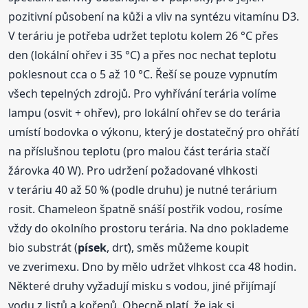
pozitivní působení na kůži a vliv na syntézu vitamínu D3.
V teráriu je potřeba udržet teplotu kolem 26 °C přes
den (lokální ohřev i 35 °C) a přes noc nechat teplotu
poklesnout cca o 5 až 10 °C. Řeší se pouze vypnutím
všech tepelných zdrojů. Pro vyhřívání terária volíme
lampu (osvit + ohřev), pro lokální ohřev se do terária
umístí bodovka o výkonu, který je dostatečný pro ohřátí
na příslušnou teplotu (pro malou část terária stačí
žárovka 40 W). Pro udržení požadované vlhkosti
v teráriu 40 až 50 % (podle druhu) je nutné terárium
rosit. Chameleon špatně snáší postřik vodou, rosíme
vždy do okolního prostoru terária. Na dno poklademe
bio substrát (
písek
, drť), směs můžeme koupit
ve zverimexu. Dno by mělo udržet vlhkost cca 48 hodin.
Některé druhy vyžadují misku s vodou, jiné přijímají
vodu z listů a kořenů. Obecně platí, že jak si