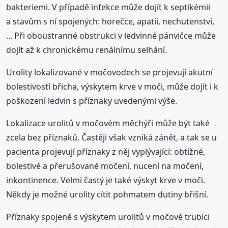
bakteriemi. V případě infekce může dojít k septikémii
a stavům s ní spojených: horečce, apatii, nechutenství,
... Při oboustranné obstrukci v ledvinné pánvičce může
dojít až k chronickému renálnímu selhání.
Urolity lokalizované v močovodech se projevují akutní
bolestivostí břicha, výskytem krve v moči, může dojít i k
poškození ledvin s příznaky uvedenými výše.
Lokalizace urolitů v močovém měchýři může být také
zcela bez příznaků. Častěji však vzniká zánět, a tak se u
pacienta projevují příznaky z něj vyplývající: obtížné,
bolestivé a přerušované močení, nucení na močení,
inkontinence. Velmi častý je také výskyt krve v moči.
Někdy je možné urolity cítit pohmatem dutiny břišní.
Příznaky spojené s výskytem urolitů v močové trubici