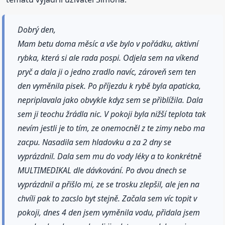
Dobrý den,
Mam betu doma měsíc a vše bylo v pořádku, aktivní
rybka, která si ale rada pospi. Odjela sem na víkend
pryč a dala ji o jedno zradlo navíc, zároveň sem ten
den vyměnila pisek. Po příjezdu k rybě byla apaticka,
nepriplavala jako obvykle kdyz sem se přiblížila. Dala
sem ji teochu žrádla nic. V pokoji byla nižší teplota tak
nevím jestli je to tím, ze onemocněl z te zimy nebo ma
zacpu. Nasadila sem hladovku a za 2 dny se
vyprázdnil. Dala sem mu do vody léky a to konkrétně
MULTIMEDIKAL dle dávkování. Po dvou dnech se
vyprázdnil a přišlo mi, ze se trosku zlepšil, ale jen na
chvíli pak to zacslo byt stejně. Začala sem víc topit v
pokoji, dnes 4 den jsem vyměnila vodu, přidala jsem