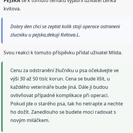
PEJSKA
se k tomuto tématu vyjádřil uživatel Lenka
kvitova.
Dobry den chci se zeptat kolik stoji operace ostraneni
zlucniku u pejska,dekuji Kvitova.L.
Svou reakci k tomuto příspěvku přidal uživatel Milda.
Cenu za odstranění žlučníku u psa očekávejte ve
výši 30 až 50 tisíc korun. Cena se bude lišit, u
každého veterináře bude jiná. Dále ji budou
ovlivňovat případné komplikace při operaci.
Pokud jde o starého psa, tak ho netrapte a nechte
ho dožít. Zanedlouho se budete moci radovat s
novým miláčkem.