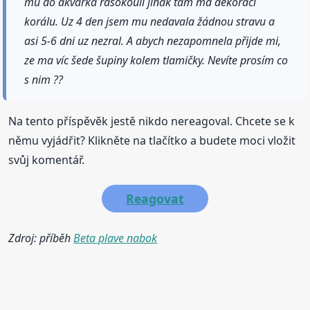
mu do akvarka rasokouli jinak tam ma dekoraci
korálu. Uz 4 den jsem mu nedavala žádnou stravu a
asi 5-6 dni uz nezral. A abych nezapomnela přijde mi,
ze ma víc šede šupiny kolem tlamičky. Nevíte prosím co
s nim ??
Na tento příspěvěk jestě nikdo nereagoval. Chcete se k
němu vyjádřit? Klikněte na tlačítko a budete moci vložit
svůj komentář.
Reagovat
Zdroj: příběh
Beta plave nabok