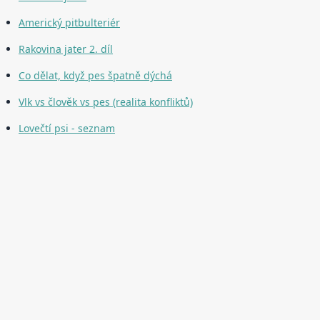
Americký pitbulteriér
Rakovina jater 2. díl
Co dělat, když pes špatně dýchá
Vlk vs člověk vs pes (realita konfliktů)
Lovečtí psi - seznam