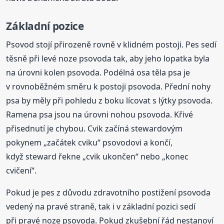
Základní pozice
Psovod stojí přirozeně rovně v klidném postoji. Pes sedí
těsně při levé noze psovoda tak, aby jeho lopatka byla
na úrovni kolen psovoda. Podélná osa těla psa je
v rovnoběžném směru k postoji psovoda. Přední nohy
psa by měly při pohledu z boku lícovat s lýtky psovoda.
Ramena psa jsou na úrovni nohou psovoda. Křivé
přisednutí je chybou. Cvik začíná stewardovým
pokynem „začátek cviku“ psovodovi a končí,
když steward řekne „cvik ukončen“ nebo „konec
cvičení“.
Pokud je pes z důvodu zdravotního postižení psovoda
vedený na pravé straně, tak i v základní pozici sedí
při pravé noze psovoda. Pokud zkušební řád nestanoví