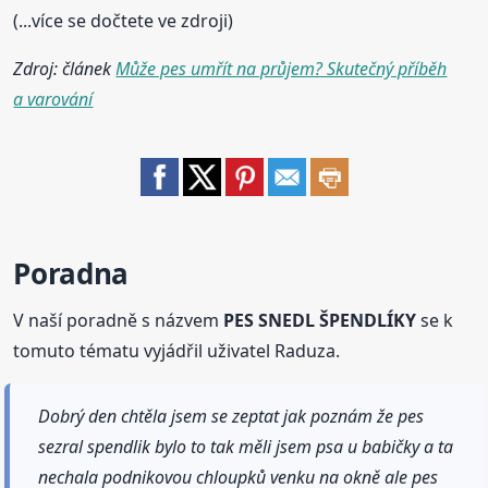
(...více se dočtete ve zdroji)
Zdroj: článek
Může pes umřít na průjem? Skutečný příběh
a varování
Poradna
V naší poradně s názvem
PES SNEDL ŠPENDLÍKY
se k
tomuto tématu vyjádřil uživatel Raduza.
Dobrý den chtěla jsem se zeptat jak poznám že pes
sezral spendlik bylo to tak měli jsem psa u babičky a ta
nechala podnikovou chloupků venku na okně ale pes