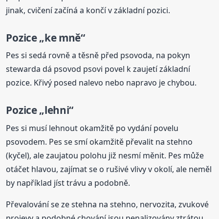
jinak, cvičení začíná a končí v základní pozici.
Pozice „ke mně“
Pes si sedá rovně a těsně před psovoda, na pokyn
stewarda dá psovod psovi povel k zaujetí základní
pozice. Křivý posed nalevo nebo napravo je chybou.
Pozice „lehni“
Pes si musí lehnout okamžitě po vydání povelu
psovodem. Pes se smí okamžitě převalit na stehno
(kyčel), ale zaujatou polohu již nesmí měnit. Pes může
otáčet hlavou, zajímat se o rušivé vlivy v okolí, ale neměl
by například jíst trávu a podobně.
Převalování se ze stehna na stehno, nervozita, zvukové
projevy a podobné chování jsou penalizovány ztrátou