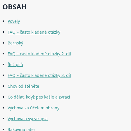
OBSAH
Povely
FAQ – často kladené otázky
Bernský
FAQ – často kladené otázky 2. díl
Řeč psů
FAQ – často kladené otázky 3. díl
Chov od štěněte
Co dělat, když pes kašle a zvrací
Výchova za účelem obrany
Výchova a výcvik psa
Rakovina jater