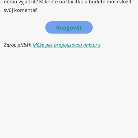
němu vyjádřit? Klikněte na tlačítko a budete moci vložit
svůj komentář.
Reagovat
Zdroj: příběh
Může pes propolisovou tinkturu