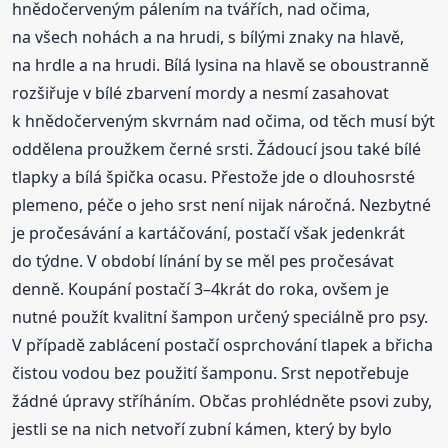
hnědočerveným pálením na tvářích, nad očima,
na všech nohách a na hrudi, s bílými znaky na hlavě,
na hrdle a na hrudi. Bílá lysina na hlavě se oboustranně
rozšiřuje v bílé zbarvení mordy a nesmí zasahovat
k hnědočerveným skvrnám nad očima, od těch musí být
oddělena proužkem černé srsti. Žádoucí jsou také bílé
tlapky a bílá špička ocasu. Přestože jde o dlouhosrsté
plemeno, péče o jeho srst není nijak náročná. Nezbytné
je pročesávání a kartáčování, postačí však jedenkrát
do týdne. V období línání by se měl pes pročesávat
denně. Koupání postačí 3–4krát do roka, ovšem je
nutné použít kvalitní šampon určený speciálně pro psy.
V případě zablácení postačí osprchování tlapek a břicha
čistou vodou bez použití šamponu. Srst nepotřebuje
žádné úpravy stříháním. Občas prohlédněte psovi zuby,
jestli se na nich netvoří zubní kámen, který by bylo