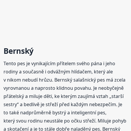
Bernský
Tento pes je vynikajícím přítelem svého pána i jeho
rodiny a současně i odvážným hlídačem, který ale
v nikom nebudí hrůzu. Bernský salašnický pes má zcela
vyrovnanou a naprosto klidnou povahu. Je neobyčejně
přátelský a miluje děti, ke kterým zaujímá vztah „starší
sestry“ a bedlivě je střeží před každým nebezpečím. Je
to také nadprůměrně bystrý a inteligentní pes,
který svou rodinu neustále po očku střeží. Miluje pohyb
a skotačení a je to stále dobře naladěný pes. Bernský