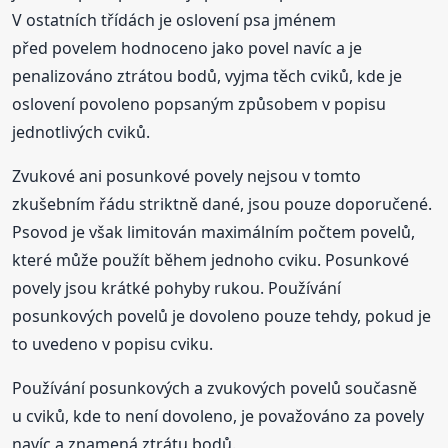
V ostatních třídách je oslovení psa jménem
před povelem hodnoceno jako povel navíc a je
penalizováno ztrátou bodů, vyjma těch cviků, kde je
oslovení povoleno popsaným způsobem v popisu
jednotlivých cviků.
Zvukové ani posunkové povely nejsou v tomto
zkušebním řádu striktně dané, jsou pouze doporučené.
Psovod je však limitován maximálním počtem povelů,
které může použít během jednoho cviku. Posunkové
povely jsou krátké pohyby rukou. Používání
posunkových povelů je dovoleno pouze tehdy, pokud je
to uvedeno v popisu cviku.
Používání posunkových a zvukových povelů současně
u cviků, kde to není dovoleno, je považováno za povely
navíc a znamená ztrátu bodů.