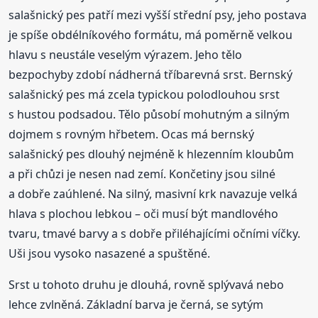
salašnický pes patří mezi vyšší střední psy, jeho postava
je spíše obdélníkového formátu, má poměrně velkou
hlavu s neustále veselým výrazem. Jeho tělo
bezpochyby zdobí nádherná tříbarevná srst. Bernský
salašnický pes má zcela typickou polodlouhou srst
s hustou podsadou. Tělo působí mohutným a silným
dojmem s rovným hřbetem. Ocas má bernský
salašnický pes dlouhý nejméně k hlezenním kloubům
a při chůzi je nesen nad zemí. Končetiny jsou silné
a dobře zaúhlené. Na silný, masivní krk navazuje velká
hlava s plochou lebkou – oči musí být mandlového
tvaru, tmavé barvy a s dobře přiléhajícími očními víčky.
Uši jsou vysoko nasazené a spuštěné.
Srst u tohoto druhu je dlouhá, rovně splývavá nebo
lehce zvlněná. Základní barva je černá, se sytým