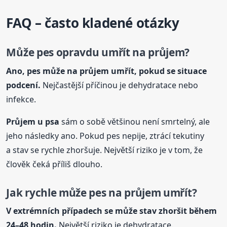
FAQ – často kladené otázky
Může pes opravdu umřít na průjem?
Ano, pes může na průjem umřít, pokud se situace
podcení.
Nejčastější příčinou je dehydratace nebo
infekce.
Průjem u psa
sám o sobě většinou není smrtelný, ale
jeho následky ano. Pokud pes nepije, ztrácí tekutiny
a stav se rychle zhoršuje. Největší riziko je v tom, že
člověk čeká příliš dlouho.
Jak rychle může pes na průjem umřít?
V extrémních případech se může stav zhoršit během
24–48 hodin.
Největší riziko je dehydratace.