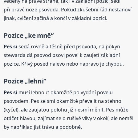
vedený na pravé straně, tak i v základní pozici sedí
při pravé noze psovoda. Pokud zkušební řád nestanoví
jinak, cvičení začíná a končí v základní pozici.
Pozice „ke mně“
Pes si
sedá rovně a těsně před psovoda, na pokyn
stewarda dá psovod psovi povel k zaujetí základní
pozice. Křivý posed nalevo nebo napravo je chybou.
Pozice „lehni“
Pes si
musí lehnout okamžitě po vydání povelu
psovodem. Pes se smí okamžitě převalit na stehno
(kyčel), ale zaujatou polohu již nesmí měnit. Pes může
otáčet hlavou, zajímat se o rušivé vlivy v okolí, ale neměl
by například jíst trávu a podobně.