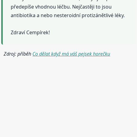
předepíše vhodnou léčbu. Nejčastěji to jsou
antibiotika a nebo nesteroidní protizánětlivé léky.
Zdraví Cempírek!
Zdroj: příběh
Co dělat když má váš pejsek horečku