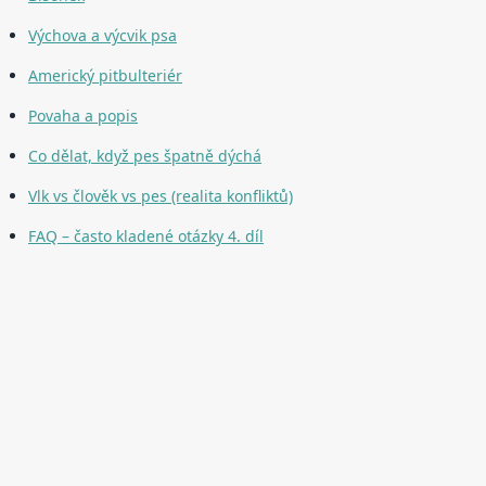
Výchova a výcvik psa
Americký pitbulteriér
Povaha a popis
Co dělat, když pes špatně dýchá
Vlk vs člověk vs pes (realita konfliktů)
FAQ – často kladené otázky 4. díl