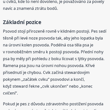
u cviků, kde to není dovoleno, je považováno za povely
navíc a znamená ztrátu bodů.
Základní pozice
Psovod stojí přirozeně rovně v klidném postoji. Pes sedí
těsně při levé noze psovoda tak, aby jeho lopatka byla
na úrovni kolen psovoda. Podélná osa těla psa je
v rovnoběžném směru k postoji psovoda. Přední nohy
psa by měly při pohledu z boku lícovat s lýtky psovoda.
Ramena psa jsou na úrovni nohou psovoda. Křivé
přisednutí je chybou. Cvik začíná stewardovým
pokynem „začátek cviku“ psovodovi a končí,
když steward řekne „cvik ukončen“ nebo „konec
cvičení“.
Pokud je pes z důvodu zdravotního postižení psovoda