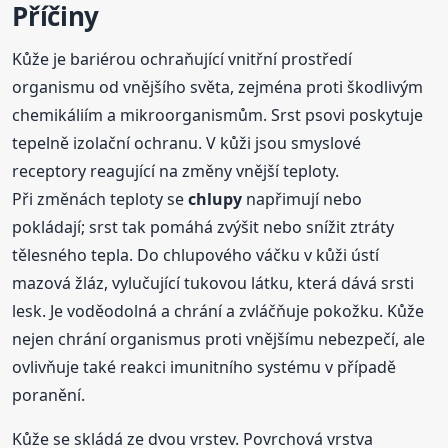
Příčiny
Kůže je bariérou ochraňující vnitřní prostředí
organismu od vnějšího světa, zejména proti škodlivým
chemikáliím a mikroorganismům. Srst psovi poskytuje
tepelně izolační ochranu. V kůži jsou smyslové
receptory reagující na změny vnější teploty.
Při změnách teploty se
chlupy
napřimují nebo
pokládají; srst tak pomáhá zvýšit nebo snížit ztráty
tělesného tepla. Do chlupového váčku v kůži ústí
mazová žláz, vylučující tukovou látku, která dává srsti
lesk. Je voděodolná a chrání a zvláčňuje pokožku. Kůže
nejen chrání organismus proti vnějšímu nebezpečí, ale
ovlivňuje také reakci imunitního systému v případě
poranění.
Kůže se skládá ze dvou vrstev. Povrchová vrstva