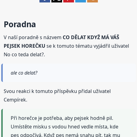
Poradna
V naší poradně s názvem
CO DĚLAT KDYŽ MÁ VÁŠ
PEJSEK HOREČKU
se k tomuto tématu vyjádřil uživatel
No co teda delat?.
ale co delat?
Svou reakci k tomuto příspěvku přidal uživatel
Cempírek.
Při horečce je potřeba, aby pejsek hodně pil.
Umístěte misku s vodou hned vedle místa, kde
pes odpočívá. Když pes nemá snahu pít, tak mu