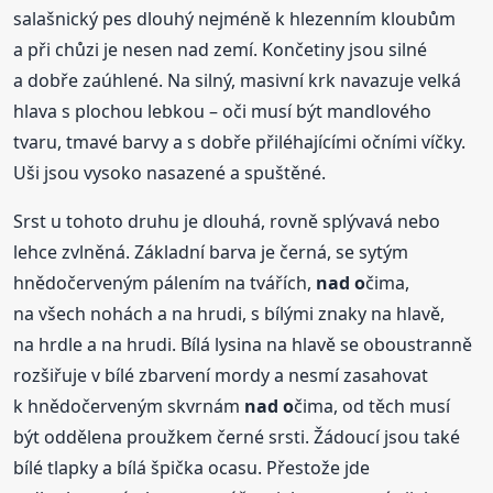
salašnický pes dlouhý nejméně k hlezenním kloubům
a při chůzi je nesen nad zemí. Končetiny jsou silné
a dobře zaúhlené. Na silný, masivní krk navazuje velká
hlava s plochou lebkou – oči musí být mandlového
tvaru, tmavé barvy a s dobře přiléhajícími očními víčky.
Uši jsou vysoko nasazené a spuštěné.
Srst u tohoto druhu je dlouhá, rovně splývavá nebo
lehce zvlněná. Základní barva je černá, se sytým
hnědočerveným pálením na tvářích,
nad o
čima,
na všech nohách a na hrudi, s bílými znaky na hlavě,
na hrdle a na hrudi. Bílá lysina na hlavě se oboustranně
rozšiřuje v bílé zbarvení mordy a nesmí zasahovat
k hnědočerveným skvrnám
nad o
čima, od těch musí
být oddělena proužkem černé srsti. Žádoucí jsou také
bílé tlapky a bílá špička ocasu. Přestože jde