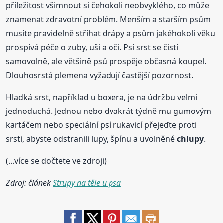
příležitost všimnout si čehokoli neobvyklého, co může
znamenat zdravotní problém. Menším a starším psům
musíte pravidelně stříhat drápy a psům jakéhokoli věku
prospívá péče o zuby, uši a oči. Psí srst se čistí
samovolně, ale většině psů prospěje občasná koupel.
Dlouhosrstá plemena vyžadují častější pozornost.
Hladká srst, například u boxera, je na údržbu velmi
jednoduchá. Jednou nebo dvakrát týdně mu gumovým
kartáčem nebo speciální psí rukavicí přejeďte proti
srsti, abyste odstranili lupy, špínu a uvolněné
chlupy
.
(...více se dočtete ve zdroji)
Zdroj: článek
Strupy na těle u psa