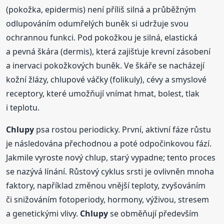
(pokožka, epidermis) není příliš silná a průběžným
odlupováním odumřelých buněk si udržuje svou
ochrannou funkci. Pod pokožkou je silná, elastická
a pevná škára (dermis), která zajišťuje krevní zásobení
a inervaci pokožkových buněk. Ve škáře se nacházejí
kožní žlázy, chlupové váčky (folikuly), cévy a smyslové
receptory, které umožňují vnímat hmat, bolest, tlak
i teplotu.
Chlupy
psa rostou periodicky. První, aktivní fáze růstu
je následována přechodnou a poté odpočinkovou fází.
Jakmile vyroste nový chlup, starý vypadne; tento proces
se nazývá línání. Růstový cyklus srsti je ovlivněn mnoha
faktory, například změnou vnější teploty, zvyšováním
či snižováním fotoperiody, hormony, výživou, stresem
a genetickými vlivy.
Chlupy
se obměňují především