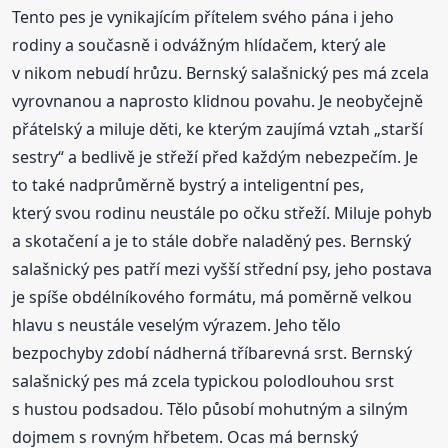
Tento pes je vynikajícím přítelem svého pána i jeho
rodiny a současně i odvážným hlídačem, který ale
v nikom nebudí hrůzu. Bernský salašnický pes má zcela
vyrovnanou a naprosto klidnou povahu. Je neobyčejně
přátelský a miluje děti, ke kterým zaujímá vztah „starší
sestry“ a bedlivě je střeží před každým nebezpečím. Je
to také nadprůměrně bystrý a inteligentní pes,
který svou rodinu neustále po očku střeží. Miluje pohyb
a skotačení a je to stále dobře naladěný pes. Bernský
salašnický pes patří mezi vyšší střední psy, jeho postava
je spíše obdélníkového formátu, má poměrně velkou
hlavu s neustále veselým výrazem. Jeho tělo
bezpochyby zdobí nádherná tříbarevná srst. Bernský
salašnický pes má zcela typickou polodlouhou srst
s hustou podsadou. Tělo působí mohutným a silným
dojmem s rovným hřbetem. Ocas má bernský