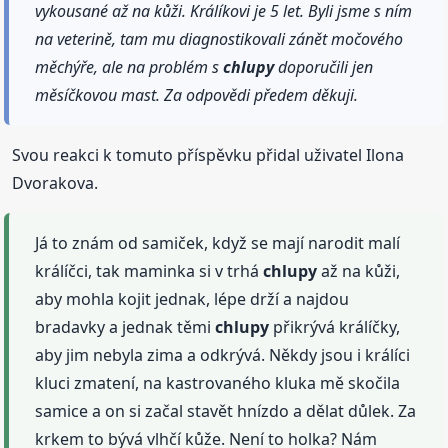
vykousané až na kůži. Králíkovi je 5 let. Byli jsme s ním
na veterině, tam mu diagnostikovali zánět močového
měchýře, ale na problém s
chlupy
doporučili jen
měsíčkovou mast. Za odpovědi předem děkuji.
Svou reakci k tomuto příspěvku přidal uživatel Ilona
Dvorakova.
Já to znám od samiček, když se mají narodit malí
králíčci, tak maminka si v trhá
chlupy
až na kůži,
aby mohla kojit jednak, lépe drží a najdou
bradavky a jednak těmi
chlupy
přikrývá králíčky,
aby jim nebyla zima a odkrývá. Někdy jsou i králíci
kluci zmatení, na kastrovaného kluka mě skočila
samice a on si začal stavět hnízdo a dělat důlek. Za
krkem to bývá vlhčí kůže. Není to holka? Nám