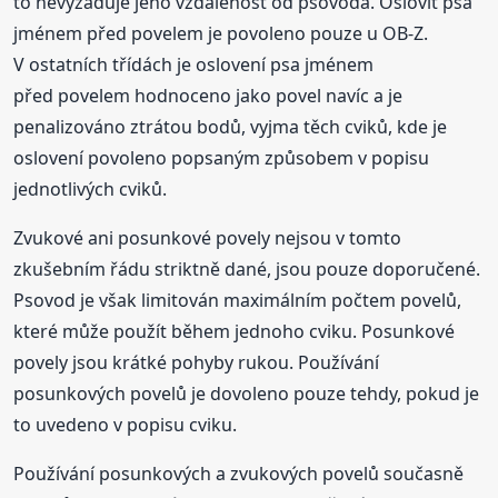
to nevyžaduje jeho vzdálenost od psovoda. Oslovit psa
jménem před povelem je povoleno pouze u OB-Z.
V ostatních třídách je oslovení psa jménem
před povelem hodnoceno jako povel navíc a je
penalizováno ztrátou bodů, vyjma těch cviků, kde je
oslovení povoleno popsaným způsobem v popisu
jednotlivých cviků.
Zvukové ani posunkové povely nejsou v tomto
zkušebním řádu striktně dané, jsou pouze doporučené.
Psovod je však limitován maximálním počtem povelů,
které může použít během jednoho cviku. Posunkové
povely jsou krátké pohyby rukou. Používání
posunkových povelů je dovoleno pouze tehdy, pokud je
to uvedeno v popisu cviku.
Používání posunkových a zvukových povelů současně