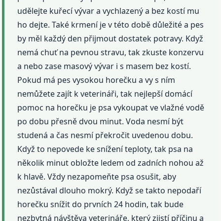
udělejte kuřecí vývar a vychlazený a bez kostí mu
ho dejte. Také krmení je v této době důležité a pes
by měl každý den přijmout dostatek potravy. Když
nemá chuť na pevnou stravu, tak zkuste konzervu
a nebo zase masový vývar i s masem bez kostí.
Pokud má pes vysokou horečku a vy s ním
nemůžete zajít k veterináři, tak nejlepší domácí
pomoc na horečku je psa vykoupat ve vlažné vodě
po dobu přesně dvou minut. Voda nesmí být
studená a čas nesmí překročit uvedenou dobu.
Když to nepovede ke snížení teploty, tak psa na
několik minut obložte ledem od zadních nohou až
k hlavě. Vždy nezapomeňte psa osušit, aby
nezůstával dlouho mokrý. Když se takto nepodaří
horečku snížit do prvních 24 hodin, tak bude
nezbytná návštěva veterináře, který zjistí příčinu a