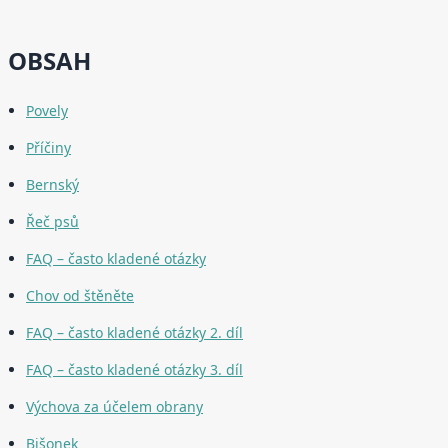
OBSAH
Povely
Příčiny
Bernský
Řeč psů
FAQ – často kladené otázky
Chov od štěněte
FAQ – často kladené otázky 2. díl
FAQ – často kladené otázky 3. díl
Výchova za účelem obrany
Bišonek