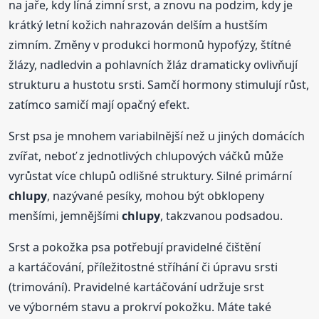
na jaře, kdy líná zimní srst, a znovu na podzim, kdy je
krátký letní kožich nahrazován delším a hustším
zimním. Změny v produkci hormonů hypofýzy, štítné
žlázy, nadledvin a pohlavních žláz dramaticky ovlivňují
strukturu a hustotu srsti. Samčí hormony stimulují růst,
zatímco samičí mají opačný efekt.
Srst psa je mnohem variabilnější než u jiných domácích
zvířat, neboť z jednotlivých chlupových váčků může
vyrůstat více chlupů odlišné struktury. Silné primární
chlupy
, nazývané pesíky, mohou být obklopeny
menšími, jemnějšími
chlupy
, takzvanou podsadou.
Srst a pokožka psa potřebují pravidelné čištění
a kartáčování, příležitostné stříhání či úpravu srsti
(trimování). Pravidelné kartáčování udržuje srst
ve výborném stavu a prokrví pokožku. Máte také