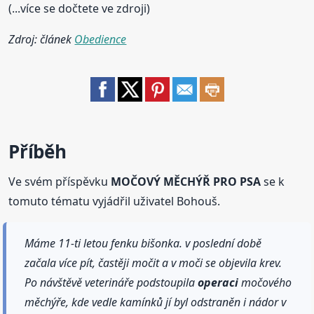
(...více se dočtete ve zdroji)
Zdroj: článek
Obedience
Příběh
Ve svém příspěvku
MOČOVÝ MĚCHÝŘ PRO PSA
se k
tomuto tématu vyjádřil uživatel Bohouš.
Máme 11-ti letou fenku bišonka. v poslední době
začala více pít, častěji močit a v moči se objevila krev.
Po návštěvě veterináře podstoupila
operaci
močového
měchýře, kde vedle kamínků jí byl odstraněn i nádor v