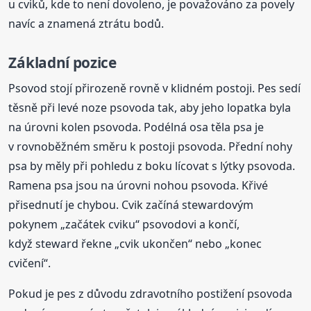
u cviků, kde to není dovoleno, je považováno za povely
navíc a znamená ztrátu bodů.
Základní pozice
Psovod stojí přirozeně rovně v klidném postoji. Pes sedí
těsně při levé noze psovoda tak, aby jeho lopatka byla
na úrovni kolen psovoda. Podélná osa těla psa je
v rovnoběžném směru k postoji psovoda. Přední nohy
psa by měly při pohledu z boku lícovat s lýtky psovoda.
Ramena psa jsou na úrovni nohou psovoda. Křivé
přisednutí je chybou. Cvik začíná stewardovým
pokynem „začátek cviku“ psovodovi a končí,
když steward řekne „cvik ukončen“ nebo „konec
cvičení“.
Pokud je pes z důvodu zdravotního postižení psovoda