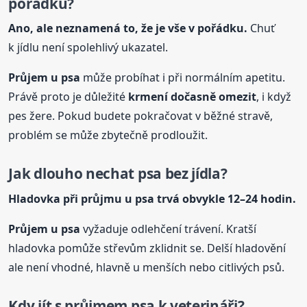
pořádku?
Ano, ale neznamená to, že je vše v pořádku.
Chuť
k jídlu není spolehlivý ukazatel.
Průjem u psa
může probíhat i při normálním apetitu.
Právě proto je důležité
krmení dočasně omezit
, i když
pes žere. Pokud budete pokračovat v běžné stravě,
problém se může zbytečně prodloužit.
Jak dlouho nechat psa bez jídla?
Hladovka při průjmu u psa trvá obvykle 12–24 hodin.
Průjem u psa
vyžaduje odlehčení trávení. Kratší
hladovka pomůže střevům zklidnit se. Delší hladovění
ale není vhodné, hlavně u menších nebo citlivých psů.
Kdy jít s průjmem psa k veterináři?