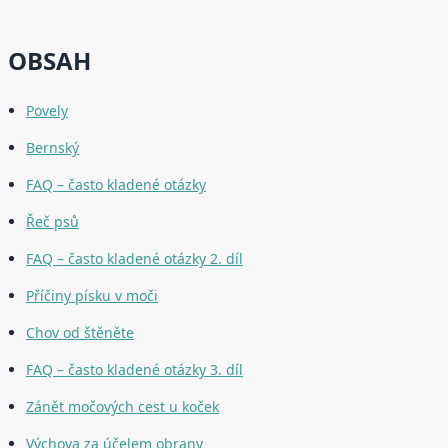
OBSAH
Povely
Bernský
FAQ – často kladené otázky
Řeč psů
FAQ – často kladené otázky 2. díl
Příčiny písku v moči
Chov od štěněte
FAQ – často kladené otázky 3. díl
Zánět močových cest u koček
Výchova za účelem obrany