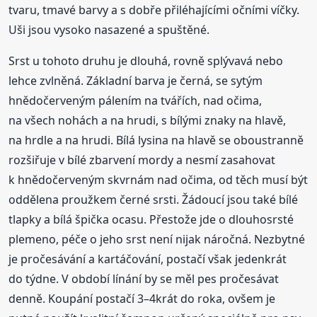
tvaru, tmavé barvy a s dobře přiléhajícími očními víčky.
Uši jsou vysoko nasazené a spuštěné.
Srst u tohoto druhu je dlouhá, rovně splývavá nebo
lehce zvlněná. Základní barva je černá, se sytým
hnědočerveným pálením na tvářích, nad očima,
na všech nohách a na hrudi, s bílými znaky na hlavě,
na hrdle a na hrudi. Bílá lysina na hlavě se oboustranně
rozšiřuje v bílé zbarvení mordy a nesmí zasahovat
k hnědočerveným skvrnám nad očima, od těch musí být
oddělena proužkem černé srsti. Žádoucí jsou také bílé
tlapky a bílá špička ocasu. Přestože jde o dlouhosrsté
plemeno, péče o jeho srst není nijak náročná. Nezbytné
je pročesávání a kartáčování, postačí však jedenkrát
do týdne. V období línání by se měl pes pročesávat
denně. Koupání postačí 3–4krát do roka, ovšem je