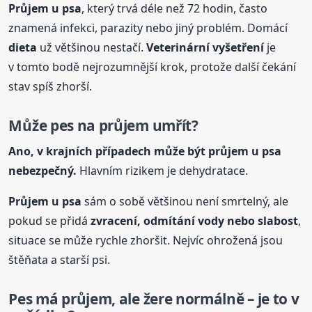
Průjem u psa
, který trvá déle než 72 hodin, často
znamená infekci, parazity nebo jiný problém. Domácí
dieta
už většinou nestačí.
Veterinární vyšetření
je
v tomto bodě nejrozumnější krok, protože další čekání
stav spíš zhorší.
Může pes na průjem umřít?
Ano, v krajních případech může být průjem u psa
nebezpečný.
Hlavním rizikem je dehydratace.
Průjem u psa
sám o sobě většinou není smrtelný, ale
pokud se přidá
zvracení, odmítání vody nebo slabost
,
situace se může rychle zhoršit. Nejvíc ohrožená jsou
štěňata a starší psi.
Pes má průjem, ale žere normálně – je to v