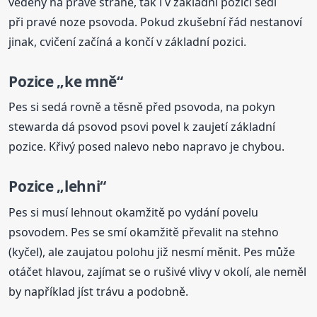
vedený na pravé straně, tak i v základní pozici sedí
při pravé noze psovoda. Pokud zkušební řád nestanoví
jinak, cvičení začíná a končí v základní pozici.
Pozice „ke mně“
Pes si sedá rovně a těsně před psovoda, na pokyn
stewarda dá psovod psovi povel k zaujetí základní
pozice. Křivý posed nalevo nebo napravo je chybou.
Pozice „lehni“
Pes si musí lehnout okamžitě po vydání povelu
psovodem. Pes se smí okamžitě převalit na stehno
(kyčel), ale zaujatou polohu již nesmí měnit. Pes může
otáčet hlavou, zajímat se o rušivé vlivy v okolí, ale neměl
by například jíst trávu a podobně.