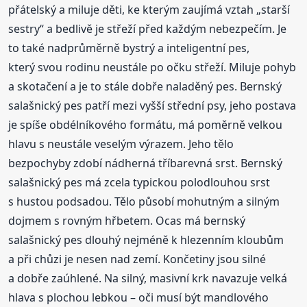
přátelský a miluje děti, ke kterým zaujímá vztah „starší
sestry“ a bedlivě je střeží před každým nebezpečím. Je
to také nadprůměrně bystrý a inteligentní pes,
který svou rodinu neustále po očku střeží. Miluje pohyb
a skotačení a je to stále dobře naladěný pes. Bernský
salašnický pes patří mezi vyšší střední psy, jeho postava
je spíše obdélníkového formátu, má poměrně velkou
hlavu s neustále veselým výrazem. Jeho tělo
bezpochyby zdobí nádherná tříbarevná srst. Bernský
salašnický pes má zcela typickou polodlouhou srst
s hustou podsadou. Tělo působí mohutným a silným
dojmem s rovným hřbetem. Ocas má bernský
salašnický pes dlouhý nejméně k hlezenním kloubům
a při chůzi je nesen nad zemí. Končetiny jsou silné
a dobře zaúhlené. Na silný, masivní krk navazuje velká
hlava s plochou lebkou – oči musí být mandlového