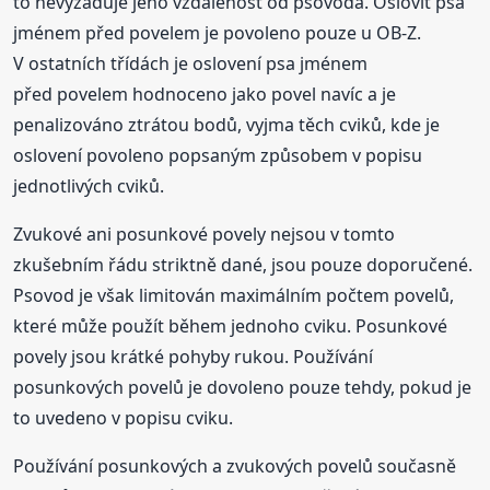
to nevyžaduje jeho vzdálenost od psovoda. Oslovit psa
jménem před povelem je povoleno pouze u OB-Z.
V ostatních třídách je oslovení psa jménem
před povelem hodnoceno jako povel navíc a je
penalizováno ztrátou bodů, vyjma těch cviků, kde je
oslovení povoleno popsaným způsobem v popisu
jednotlivých cviků.
Zvukové ani posunkové povely nejsou v tomto
zkušebním řádu striktně dané, jsou pouze doporučené.
Psovod je však limitován maximálním počtem povelů,
které může použít během jednoho cviku. Posunkové
povely jsou krátké pohyby rukou. Používání
posunkových povelů je dovoleno pouze tehdy, pokud je
to uvedeno v popisu cviku.
Používání posunkových a zvukových povelů současně