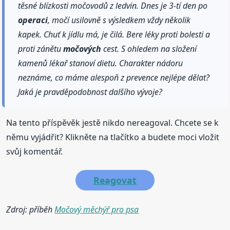
těsné blízkosti močovodů z ledvin. Dnes je 3-tí den po
operaci
, močí usilovně s výsledkem vždy několik
kapek. Chuť k jídlu má, je čilá. Bere léky proti bolesti a
proti zánětu
močových
cest. S ohledem na složení
kamenů lékař stanoví dietu. Charakter nádoru
neznáme, co máme alespoň z prevence nejlépe dělat?
Jaká je pravděpodobnost dalšího vývoje?
Na tento příspěvěk jestě nikdo nereagoval. Chcete se k
němu vyjádřit? Klikněte na tlačítko a budete moci vložit
svůj komentář.
Reagovat
Zdroj: příběh
Močový měchýř pro psa