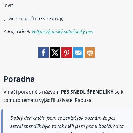
lovit.
(...více se dočtete ve zdroji)
Zdroj: článek
Velký švýcarský salašnický pes
Poradna
V naší poradně s názvem
PES SNEDL ŠPENDLÍKY
se k
tomuto tématu vyjádřil uživatel Raduza.
Dobrý den chtěla jsem se zeptat jak poznám že pes
sezral spendlik bylo to tak měli jsem psa u babičky a ta