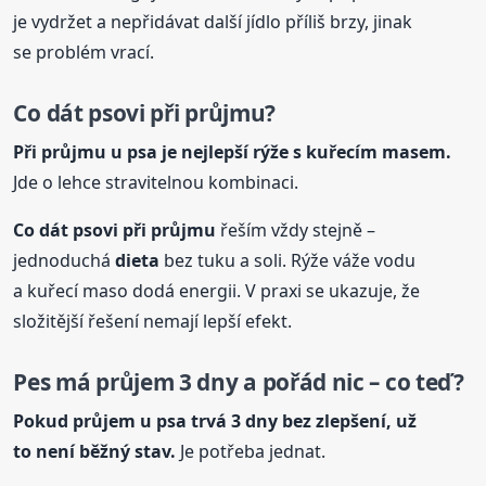
je vydržet a nepřidávat další jídlo příliš brzy, jinak
se problém vrací.
Co dát psovi při průjmu?
Při průjmu u psa je nejlepší rýže s kuřecím masem.
Jde o lehce stravitelnou kombinaci.
Co dát psovi při průjmu
řeším vždy stejně –
jednoduchá
dieta
bez tuku a soli. Rýže váže vodu
a kuřecí maso dodá energii. V praxi se ukazuje, že
složitější řešení nemají lepší efekt.
Pes má průjem 3 dny a pořád nic – co teď?
Pokud průjem u psa trvá 3 dny bez zlepšení, už
to není běžný stav.
Je potřeba jednat.