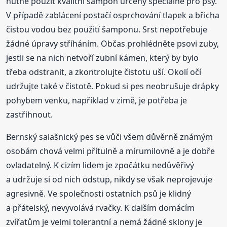
nutné použít kvalitní šampon určený speciálně pro psy.
V případě zablácení postačí osprchování tlapek a břicha
čistou vodou bez použití šamponu. Srst nepotřebuje
žádné úpravy stříháním. Občas prohlédněte psovi zuby,
jestli se na nich netvoří zubní kámen, který by bylo
třeba odstranit, a zkontrolujte čistotu uší. Okolí očí
udržujte také v čistotě. Pokud si pes neobrušuje drápky
pohybem venku, například v zimě, je potřeba je
zastřihnout.
Bernský salašnický pes se vůči všem důvěrně známým
osobám chová velmi přítulně a mírumilovně a je dobře
ovladatelný. K cizím lidem je zpočátku nedůvěřivý
a udržuje si od nich odstup, nikdy se však neprojevuje
agresivně. Ve společnosti ostatních psů je klidný
a přátelský, nevyvolává rvačky. K dalším domácím
zvířatům je velmi tolerantní a nemá žádné sklony je