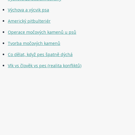
Výchova a výcvik psa
Americký pitbulteriér
Operace močových kamenů u psů
Tvorba močových kamenů
Co dělat, když pes špatně dýchá
Vlk vs člověk vs pes (realita konfliktů)