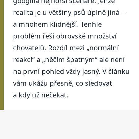
googlila nejhorší scénáře. Jenže
realita je u většiny psů úplně jiná –
a mnohem klidnější. Tenhle
problém řeší obrovské množství
chovatelů. Rozdíl mezi „normální
reakcí“ a „něčím špatným“ ale není
na první pohled vždy jasný. V článku
vám ukážu přesně, co sledovat
a kdy už nečekat.