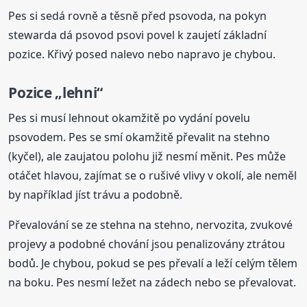
Pes si sedá rovně a těsně před psovoda, na pokyn
stewarda dá psovod psovi povel k zaujetí základní
pozice. Křivý posed nalevo nebo napravo je chybou.
Pozice „lehni“
Pes si musí lehnout okamžitě po vydání povelu
psovodem. Pes se smí okamžitě převalit na stehno
(kyčel), ale zaujatou polohu již nesmí měnit. Pes může
otáčet hlavou, zajímat se o rušivé vlivy v okolí, ale neměl
by například jíst trávu a podobně.
Převalování se ze stehna na stehno, nervozita, zvukové
projevy a podobné chování jsou penalizovány ztrátou
bodů. Je chybou, pokud se pes převalí a leží celým tělem
na boku. Pes nesmí ležet na zádech nebo se převalovat.