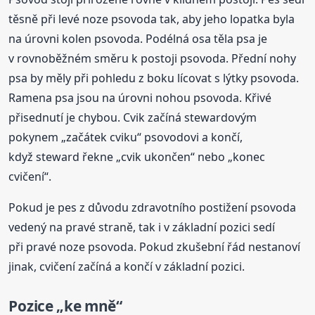
těsně při levé noze psovoda tak, aby jeho lopatka byla
na úrovni kolen psovoda. Podélná osa těla psa je
v rovnoběžném směru k postoji psovoda. Přední nohy
psa by měly při pohledu z boku lícovat s lýtky psovoda.
Ramena psa jsou na úrovni nohou psovoda. Křivé
přisednutí je chybou. Cvik začíná stewardovým
pokynem „začátek cviku“ psovodovi a končí,
když steward řekne „cvik ukončen“ nebo „konec
cvičení“.
Pokud je pes z důvodu zdravotního postižení psovoda
vedený na pravé straně, tak i v základní pozici sedí
při pravé noze psovoda. Pokud zkušební řád nestanoví
jinak, cvičení začíná a končí v základní pozici.
Pozice „ke mně“