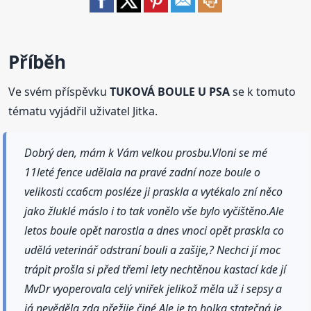
Příběh
Ve svém příspěvku
TUKOVÁ BOULE U PSA
se k tomuto
tématu vyjádřil uživatel Jitka.
Dobrý den, mám k Vám velkou prosbu.Vloni se mé
11leté fence udělala na pravé zadní noze boule o
velikosti cca6cm posléze ji praskla a vytékalo zní něco
jako žluklé máslo i to tak vonělo vše bylo vyčištěno.Ale
letos boule opět narostla a dnes vnoci opět praskla co
udělá veterinář odstraní bouli a zašije,? Nechci jí moc
trápit prošla si před třemi lety nechtěnou kastací kde jí
MvDr vyoperovala celý vniřek jelikož měla už i sepsy a
já nevěděla zda přežije činé.Ale je to holka statečná je