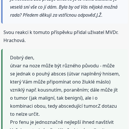
veselá sní vše co jí dám. Byla by od Vás nějaká možná
rada? Předem děkuji za vstřícnou odpověď.J.Ž.
Svou reakci k tomuto příspěvku přidal uživatel MVDr.
Hrachová.
Dobrý den,
útvar na noze může být různého původu - může
se jednak o pouhý absces (útvar naplněný hnisem,
který Vám může připomínat ono žluklé máslo)
vzniklý např. kousnutím, poraněním; dále může jít
o tumor (jak maligní, tak benigní), ale i o
kombinaci obou, tedy abscedující tumor.Z dotazu
to nelze určit.
Pro fenu je jednoznačně nejlepší ihned navštívit