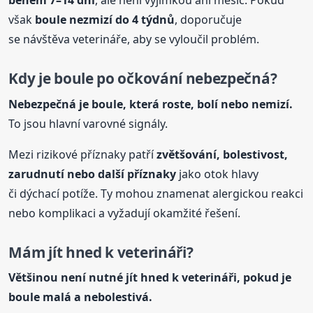
během 7–14 dní
, ale není výjimkou ani měsíc. Pokud
však
boule nezmizí do 4 týdnů
, doporučuje
se návštěva veterináře, aby se vyloučil problém.
Kdy je boule po očkování nebezpečná?
Nebezpečná je boule, která roste, bolí nebo nemizí.
To jsou hlavní varovné signály.
Mezi rizikové příznaky patří
zvětšování, bolestivost,
zarudnutí nebo další příznaky
jako otok hlavy
či dýchací potíže. Ty mohou znamenat alergickou reakci
nebo komplikaci a vyžadují okamžité řešení.
Mám jít hned k veterináři?
Většinou není nutné jít hned k veterináři, pokud je
boule malá a nebolestivá.