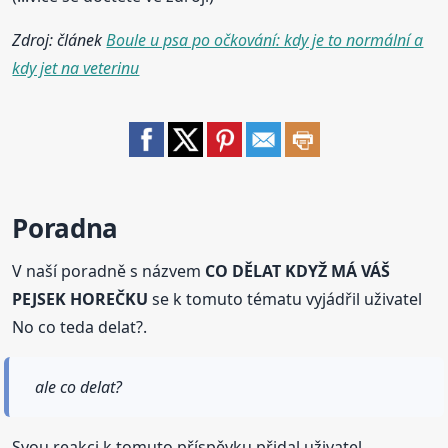
Zdroj: článek
Boule u psa po očkování: kdy je to normální a
kdy jet na veterinu
Poradna
V naší poradně s názvem
CO DĚLAT KDYŽ MÁ VÁŠ
PEJSEK HOREČKU
se k tomuto tématu vyjádřil uživatel
No co teda delat?.
ale co delat?
Svou reakci k tomuto příspěvku přidal uživatel