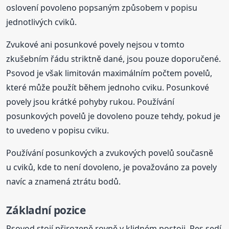
oslovení povoleno popsaným způsobem v popisu
jednotlivých cviků.
Zvukové ani posunkové povely nejsou v tomto
zkušebním řádu striktně dané, jsou pouze doporučené.
Psovod je však limitován maximálním počtem povelů,
které může použít během jednoho cviku. Posunkové
povely jsou krátké pohyby rukou. Používání
posunkových povelů je dovoleno pouze tehdy, pokud je
to uvedeno v popisu cviku.
Používání posunkových a zvukových povelů současně
u cviků, kde to není dovoleno, je považováno za povely
navíc a znamená ztrátu bodů.
Základní pozice
Psovod stojí přirozeně rovně v klidném postoji. Pes sedí