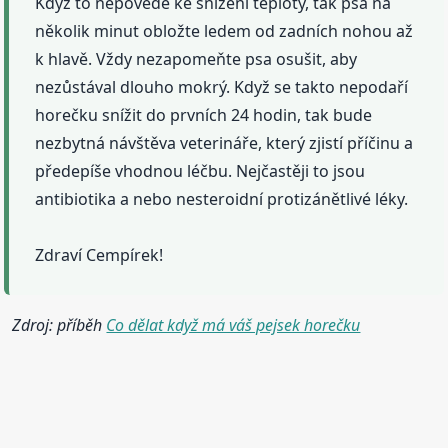
Když to nepovede ke snížení teploty, tak psa na
několik minut obložte ledem od zadních nohou až
k hlavě. Vždy nezapomeňte psa osušit, aby
nezůstával dlouho mokrý. Když se takto nepodaří
horečku snížit do prvních 24 hodin, tak bude
nezbytná návštěva veterináře, který zjistí příčinu a
předepíše vhodnou léčbu. Nejčastěji to jsou
antibiotika a nebo nesteroidní protizánětlivé léky.
Zdraví Cempírek!
Zdroj: příběh
Co dělat když má váš pejsek horečku