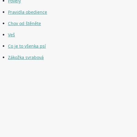
Povely
Pravidla obedience
Chov od štěněte
Veš
Co je to všenka psí
Zákožka svrabová