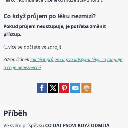
reakci. Kombinace více léků může stav zhoršit.
Co když průjem po léku nezmizí?
Pokud průjem neustupuje, je potřeba změnit
přístup.
(...více se dočtete ve zdroji)
Zdroj: článek
Jak léčit průjem u psa lidskými léky: co funguje
a co je nebezpečné
Příběh
Ve svém příspěvku
CO DÁT PSOVI KDYŽ ODMÍTÁ