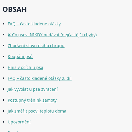
OBSAH
FAQ – často kladené otázky
❌ Co psovi NIKDY nedávat (nejčastější chyby)
Zhoršení stavu psího chrupu
Koupání psů
Hnis v očích u psa
FAQ – často kladené otázky 2. díl
Jak vyvolat u psa zvracení
Postupný trénink samoty
Jak změřit psovi teplotu doma
Upozornění