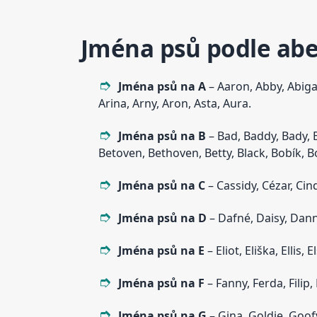
Jména psů podle ab
Jména psů na A
– Aaron, Abby, Abigai
Arina, Arny, Aron, Asta, Aura.
Jména psů na B
– Bad, Baddy, Bady, Bá
Betoven, Bethoven, Betty, Black, Bobík, Bo
Jména psů na C
– Cassidy, Cézar, Cin
Jména psů na D
– Dafné, Daisy, Dann
Jména psů na E
– Eliot, Eliška, Ellis, 
Jména psů na F
– Fanny, Ferda, Filip, F
Jména psů na G
– Gina, Goldie, Goofy