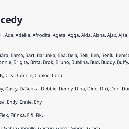
ecedy
l, Ada, Adélka, Afrodita, Agáta, Agga, Aida, Aisha, Ajax, Ajša
ra, Barča, Bart, Barunka, Bea, Bela, Belli, Ben, Beník, Beníče
nnie, Brigita, Brita, Brok, Bruno, Bublina, Bud, Buddy, Buffy.
dy, Clea, Connie, Cookie, Cora.
y, Dasty, Dášenka, Debbie, Denny, Dina, Dino, Dixi, Don, Dor
Elsa, Endy, Ennie, Eny.
lek, Fifinka, Fifi, Fík.
, Gabi, Gabrielle, Gaston, Gerry, Ginger, Grace.