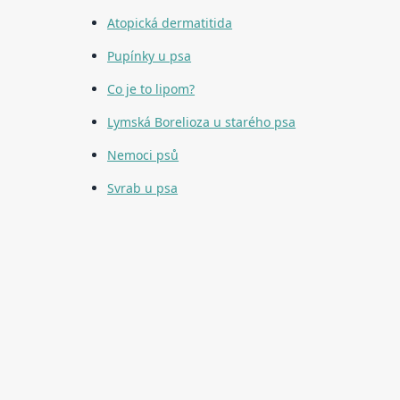
Atopická dermatitida
Pupínky u psa
Co je to lipom?
Lymská Borelioza u starého psa
Nemoci psů
Svrab u psa