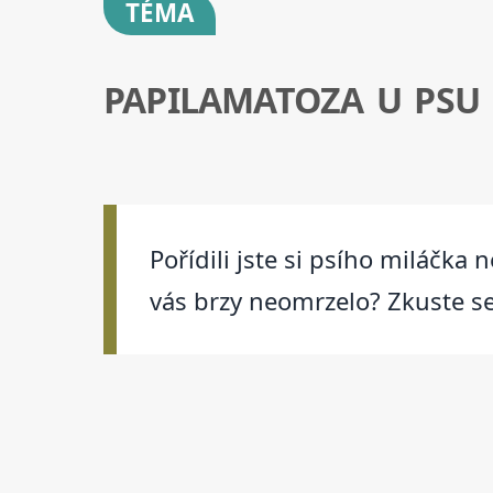
TÉMA
PAPILAMATOZA U PSU
Pořídili jste si psího miláčk
vás brzy neomrzelo? Zkuste s