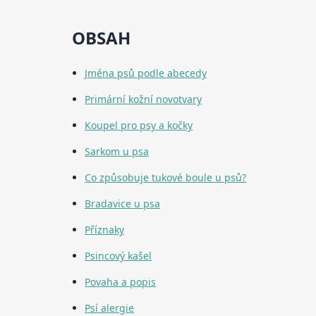
OBSAH
Jména psů podle abecedy
Primární kožní novotvary
Koupel pro psy a kočky
Sarkom u psa
Co způsobuje tukové boule u psů?
Bradavice u psa
Příznaky
Psincový kašel
Povaha a popis
Psí alergie