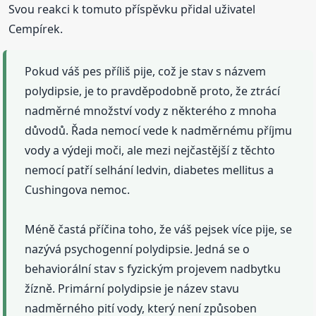
Svou reakci k tomuto příspěvku přidal uživatel
Cempírek.
Pokud váš pes příliš pije, což je stav s názvem
polydipsie, je to pravděpodobně proto, že ztrácí
nadměrné množství vody z některého z mnoha
důvodů. Řada nemocí vede k nadměrnému příjmu
vody a výdeji moči, ale mezi nejčastější z těchto
nemocí patří selhání ledvin, diabetes mellitus a
Cushingova nemoc.
Méně častá příčina toho, že váš pejsek více pije, se
nazývá psychogenní polydipsie. Jedná se o
behaviorální stav s fyzickým projevem nadbytku
žízně. Primární polydipsie je název stavu
nadměrného pití vody, který není způsoben