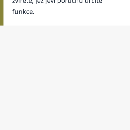
zvířete, jež jeví poruchu určité
funkce.