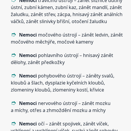
Nemoci
trávicího ústrojí – zánět sliznice dutiny
ústní, zubní kámen, zubní kaz, zánět mandlí, zánět
žaludku, zánět střev, zácpa, hnisavý zánět análních
váčků, zánět slinivky břišní, otočení žaludku
Nemoci
močového ústrojí – zánět ledvin, zánět
močového měchýře, močové kameny
Nemoci
pohlavního ústrojí – hnisavý zánět
dělohy, zánět předkožky
Nemoci
pohybového ústrojí – záněty svalů,
kloubů a šlach, dysplazie kyčelních kloubů,
zlomeniny kloubů, zlomeniny kostí, křivice
Nemoci
nervového ústrojí – zánět mozku
a míchy, otřes a zhmoždění mozku a míchy
Nemoci
očí – zánět spojivek, zánět víček,
vchlípení a vychlípení víček, suchý zánět rohovky