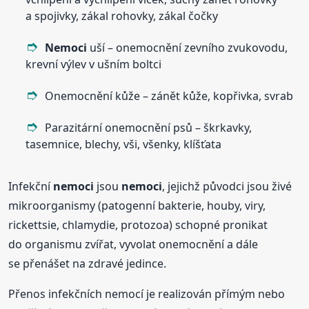
a spojivky, zákal rohovky, zákal čočky
Nemoci
uší – onemocnění zevního zvukovodu,
krevní výlev v ušním boltci
Onemocnění kůže – zánět kůže, kopřivka, svrab
Parazitární onemocnění psů – škrkavky,
tasemnice, blechy, vši, všenky, klíšťata
Infekční
nemoci
jsou
nemoci
, jejichž původci jsou živé
mikroorganismy (patogenní bakterie, houby, viry,
rickettsie, chlamydie, protozoa) schopné pronikat
do organismu zvířat, vyvolat onemocnění a dále
se přenášet na zdravé jedince.
Přenos infekčních nemocí je realizován přímým nebo