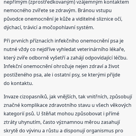
nepřímým (zprostředkovaným) vzájemným kontaktem
nemocného zvířete se zdravým. Bránou vstupu
původce onemocnění je kůže a viditelné sliznice očí,
dýchací, trávicí a močopohlavní systém.
Při prvních příznacích infekčního onemocnění psa je
nutné vždy co nejdříve vyhledat veterinárního lékaře,
který zvíře odborně vyšetří a zahájí odpovídající léčbu.
Infekční onemocnění ohrožuje nejen zdraví a život
postiženého psa, ale i ostatní psy, se kterými přijde
do kontaktu.
Invaze cizopasníků, jak vnějších, tak vnitřních, způsobují
značné komplikace zdravotního stavu u všech věkových
kategorií psů. U štěňat mohou způsobovat i přímé
ztráty uhynutím, často významnou měrou zasahují
skrytě do vývinu a růstu a disponují organismus pro