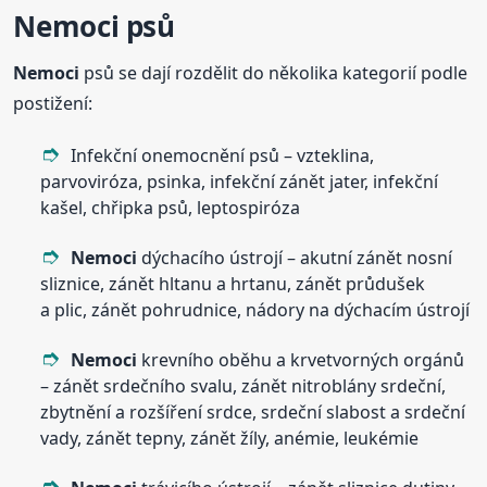
Nemoci
psů
Nemoci
psů se dají rozdělit do několika kategorií podle
postižení:
Infekční onemocnění psů – vzteklina,
parvoviróza, psinka, infekční zánět jater, infekční
kašel, chřipka psů, leptospiróza
Nemoci
dýchacího ústrojí – akutní zánět nosní
sliznice, zánět hltanu a hrtanu, zánět průdušek
a plic, zánět pohrudnice, nádory na dýchacím ústrojí
Nemoci
krevního oběhu a krvetvorných orgánů
– zánět srdečního svalu, zánět nitroblány srdeční,
zbytnění a rozšíření srdce, srdeční slabost a srdeční
vady, zánět tepny, zánět žíly, anémie, leukémie