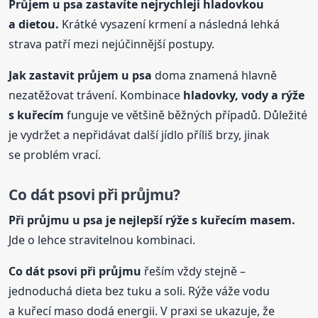
Průjem
u psa
zastavíte nejrychleji hladovkou
a dietou.
Krátké vysazení krmení a následná lehká
strava patří mezi nejúčinnější postupy.
Jak zastavit průjem
u psa
doma znamená hlavně
nezatěžovat trávení. Kombinace
hladovky, vody a rýže
s kuřecím
funguje ve většině běžných případů. Důležité
je vydržet a nepřidávat další jídlo příliš brzy, jinak
se problém vrací.
Co dát psovi při průjmu?
Při průjmu
u psa
je nejlepší rýže s kuřecím masem.
Jde o lehce stravitelnou kombinaci.
Co dát psovi při průjmu
řeším vždy stejně –
jednoduchá dieta bez tuku a soli. Rýže váže vodu
a kuřecí maso dodá energii. V praxi se ukazuje, že