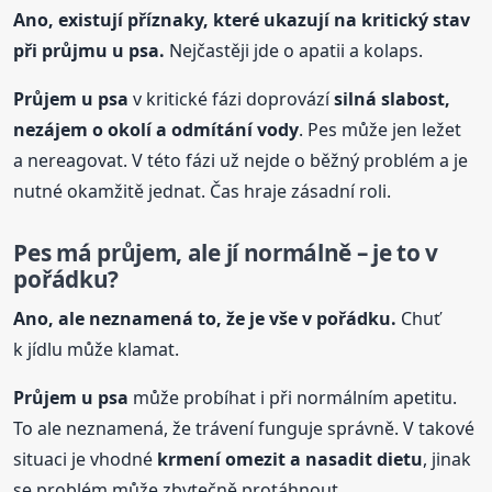
Ano, existují příznaky, které ukazují na kritický stav
při průjmu
u psa
.
Nejčastěji jde o apatii a kolaps.
Průjem
u psa
v kritické fázi doprovází
silná slabost,
nezájem o okolí a odmítání vody
. Pes může jen ležet
a nereagovat. V této fázi už nejde o běžný problém a je
nutné okamžitě jednat. Čas hraje zásadní roli.
Pes má průjem, ale jí normálně – je to v
pořádku?
Ano, ale neznamená to, že je vše v pořádku.
Chuť
k jídlu může klamat.
Průjem
u psa
může probíhat i při normálním apetitu.
To ale neznamená, že trávení funguje správně. V takové
situaci je vhodné
krmení omezit a nasadit dietu
, jinak
se problém může zbytečně protáhnout.