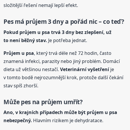
složitější řešení nemají lepší efekt.
Pes má průjem 3 dny a pořád nic – co teď?
Pokud průjem
u psa
trvá 3 dny bez zlepšení, už
to není běžný stav.
Je potřeba jednat.
Průjem
u psa
, který trvá déle než 72 hodin, často
znamená infekci, parazity nebo jiný problém. Domácí
dieta už většinou nestačí.
Veterinární vyšetření
je
v tomto bodě nejrozumnější krok, protože další čekání
stav spíš zhorší.
Může pes na průjem umřít?
Ano, v krajních případech může být průjem
u psa
nebezpečný.
Hlavním rizikem je dehydratace.