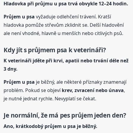
Hladovka při průjmu
u psa
trvá obvykle 12–24 hodin.
Průjem
u psa
vyžaduje odlehčení trávení. Kratší
hladovka pomůže střevům zklidnit se. Delší hladovění
ale není vhodné, hlavně u menších nebo citlivých psů.
Kdy jít s průjmem psa k veterináři?
K veterináři jděte při krvi, apatii nebo trvání déle než
3 dny.
Průjem
u psa
je běžný, ale některé příznaky znamenají
problém. Pokud se objeví
krev, zvracení nebo únava
,
je nutné jednat rychle. Nevyplatí se čekat.
Je normální, že má pes průjem jeden den?
Ano, krátkodobý průjem
u psa
je běžný.