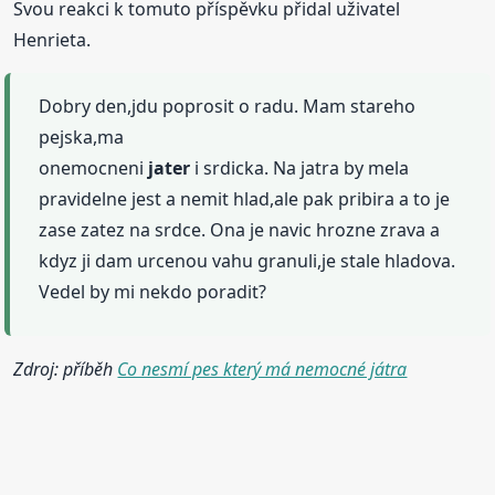
Svou reakci k tomuto příspěvku přidal uživatel
Henrieta.
Dobry den,jdu poprosit o radu. Mam stareho
pejska,ma
onemocneni
jater
i srdicka. Na jatra by mela
pravidelne jest a nemit hlad,ale pak pribira a to je
zase zatez na srdce. Ona je navic hrozne zrava a
kdyz ji dam urcenou vahu granuli,je stale hladova.
Vedel by mi nekdo poradit?
Zdroj: příběh
Co nesmí pes který má nemocné játra