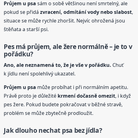
Průjem
u psa
sám o sobě většinou není smrtelný, ale
pokud se přidá
zvracení, odmítání vody nebo slabost
,
situace se může rychle zhoršit. Nejvíc ohrožená jsou
štěňata a starší psi.
Pes má průjem, ale žere normálně – je to v
pořádku?
Ano, ale neznamená to, že je vše v pořádku.
Chuť
k jídlu není spolehlivý ukazatel.
Průjem
u psa
může probíhat i při normálním apetitu.
Právě proto je důležité
krmení dočasně omezit
, i když
pes žere. Pokud budete pokračovat v běžné stravě,
problém se může zbytečně prodloužit.
Jak dlouho nechat psa bez jídla?