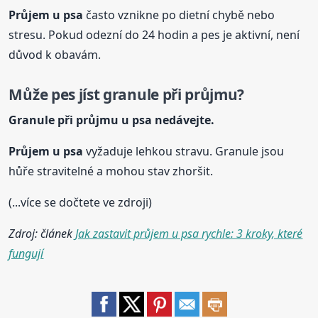
Průjem
u psa
často vznikne po dietní chybě nebo
stresu. Pokud odezní do 24 hodin a pes je aktivní, není
důvod k obavám.
Může pes jíst granule při průjmu?
Granule při průjmu
u psa
nedávejte.
Průjem
u psa
vyžaduje lehkou stravu. Granule jsou
hůře stravitelné a mohou stav zhoršit.
(...více se dočtete ve zdroji)
Zdroj: článek
Jak zastavit průjem u psa rychle: 3 kroky, které
fungují