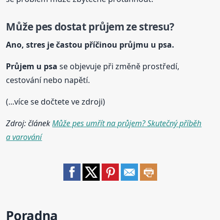
Může pes dostat průjem ze stresu?
Ano, stres je častou příčinou průjmu
u psa
.
Průjem
u psa
se objevuje při změně prostředí,
cestování nebo napětí.
(...více se dočtete ve zdroji)
Zdroj: článek
Může pes umřít na průjem? Skutečný příběh
a varování
Poradna