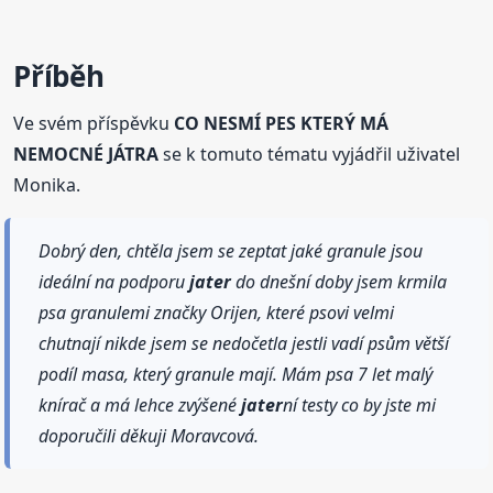
Příběh
Ve svém příspěvku
CO NESMÍ PES KTERÝ MÁ
NEMOCNÉ JÁTRA
se k tomuto tématu vyjádřil uživatel
Monika.
Dobrý den, chtěla jsem se zeptat jaké granule jsou
ideální na podporu
jater
do dnešní doby jsem krmila
psa granulemi značky Orijen, které psovi velmi
chutnají nikde jsem se nedočetla jestli vadí psům větší
podíl masa, který granule mají. Mám psa 7 let malý
knírač a má lehce zvýšené
jater
ní testy co by jste mi
doporučili děkuji Moravcová.